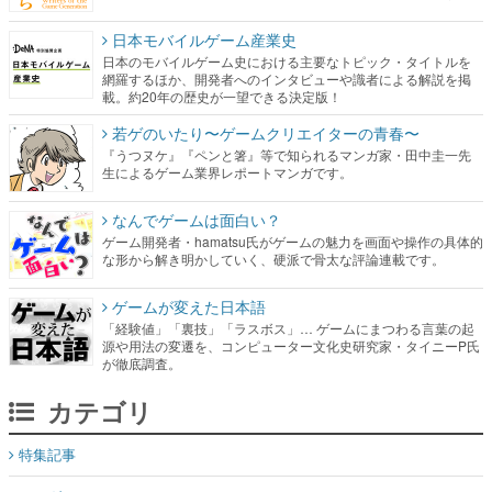
日本モバイルゲーム産業史
日本のモバイルゲーム史における主要なトピック・タイトルを
網羅するほか、開発者へのインタビューや識者による解説を掲
載。約20年の歴史が一望できる決定版！
若ゲのいたり〜ゲームクリエイターの青春〜
『うつヌケ』『ペンと箸』等で知られるマンガ家・田中圭一先
生によるゲーム業界レポートマンガです。
なんでゲームは面白い？
ゲーム開発者・hamatsu氏がゲームの魅力を画面や操作の具体的
な形から解き明かしていく、硬派で骨太な評論連載です。
ゲームが変えた日本語
「経験値」「裏技」「ラスボス」… ゲームにまつわる言葉の起
源や用法の変遷を、コンピューター文化史研究家・タイニーP氏
が徹底調査。
カテゴリ
特集記事