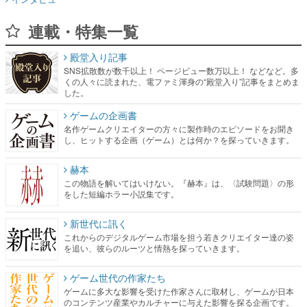
連載・特集一覧
殿堂入り記事
SNS拡散数が数千以上！ ページビュー数万以上！ などなど。多
くの人々に読まれた、電ファミ渾身の“殿堂入り”記事をまとめま
した。
ゲームの企画書
名作ゲームクリエイターの方々に製作時のエピソードをお聞き
し、ヒットする企画（ゲーム）とは何か？を探っていきます。
赫本
この物語を解いてはいけない。『赫本』は、〈試験問題〉の形
をした短編ホラー小説集です。
新世代に訊く
これからのデジタルゲーム市場を担う若きクリエイター達の姿
を追い、彼らのルーツと情熱を探っていきます。
ゲーム世代の作家たち
ゲームに多大な影響を受けた作家さんに取材し、ゲームが日本
のコンテンツ産業やカルチャーに与えた影響を探る企画です。