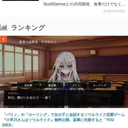
ScottGamesとの共同開発、食事だけでなくス
テージショーや没入型のホラー体験も楽しめ
2026年8月9日
る
ランキング
1
「パリィ」や「ローリング」で女の子と会話するソウルライク恋愛ゲーム
『小早川さんはソウルライク』無料公開。返事に失敗すると「YOU
DIED」