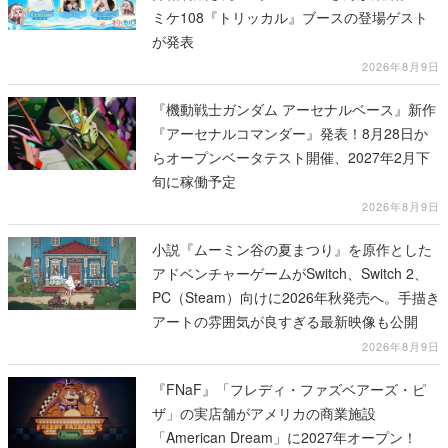
ミケ108『トリッカル』ブースの登場ゲスト
が発表
2026年8月9日
『機動戦士ガンダム アーセナルベース』新作
『アーセナルコマンダー』発表！8月28日か
らオープンベータテスト開催、2027年2月下
旬に稼働予定
2026年8月9日
小説『ムーミン谷の夏まつり』を原作とした
アドベンチャーゲームがSwitch、Switch 2、
PC（Steam）向けに2026年秋発売へ。手描き
アートの雰囲気が良すぎる最新映像も公開
2026年8月9日
『FNaF』「フレディ・ファズベアーズ・ピ
ザ」の実店舗がアメリカの商業施設
「American Dream」に2027年オープン！