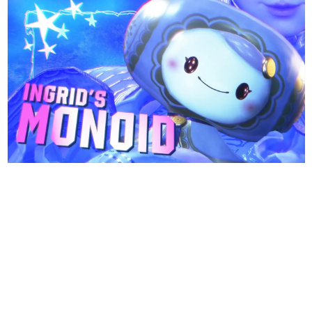
日本のコンテンツ産業やカルチャーに与えた影響を探る企
画です。
日本モバイルゲーム産業史
日本のモバイルゲーム史における主要なトピック・タイト
ルを網羅するほか、開発者へのインタビューや識者による
解説を掲載。約20年の歴史が一望できる決定版！
若ゲのいたり〜ゲームクリエイターの青春〜
『うつヌケ』『ペンと箸』等で知られるマンガ家・田中圭
一先生によるゲーム業界レポートマンガです。
なんでゲームは面白い？
ゲーム開発者・hamatsu氏がゲームの魅力を画面や操作の
具体的な形から解き明かしていく、硬派で骨太な評論連載
です。
ゲームが変えた日本語
「経験値」「裏技」「ラスボス」… ゲームにまつわる言葉
の起源や用法の変遷を、コンピューター文化史研究家・タ
イニーP氏が徹底調査。
カテゴリ
特集記事