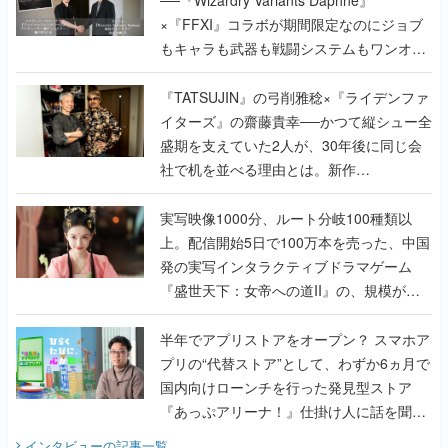
──『Wizardry Variants Daphne』
×『FFXI』コラボが期間限定なのにジョブ
もキャラも武器も戦闘システムもワンオフ
で作り込まれた理由を両ディレクターに聞
く
『TATSUJIN』の弓削雅稔×『ライデンファ
イターズ』の齋藤貴幸──かつて縦シュー全
盛期を支えていた2人が、30年後に同じ会
社で机を並べる理由とは。新作
『TATSUJIN EXTREME』で初タッグを組
んだレジェンド2人に訊く開発秘話
実写映像1000分、ルート分岐100種類以
上。配信開始5日で100万本を売った、中国
発の実写インタラクティブドラマゲーム
『盛世天下：女帝への道II』の、規模が違
うこだわりをプロデューサーに聞いた
半年でアプリストアをオープン？ スマホア
プリの“代替ストア”として、わずか6ヵ月で
国内向けローンチを行った発見型ストア
『あっぷアリーナ！』仕掛け人に話を聞い
てみた
インタビュー
の記事一覧