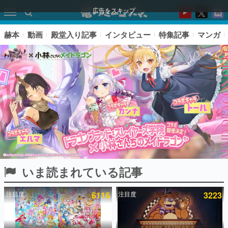
広告をスキップ
赫本
動画
殿堂入り記事
インタビュー
特集記事
マンガ
いま読まれている記事
ピックアップ
注目度
6116
注目度
3223
電ファミのいま読まれている記事ランキング
アプリセール情報