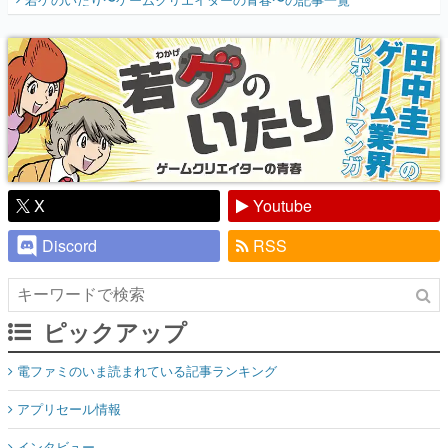
『少年ジャンプ』色だった【若ゲのいた
り】
X
Youtube
Discord
RSS
ピックアップ
電ファミのいま読まれている記事ランキング
アプリセール情報
インタビュー