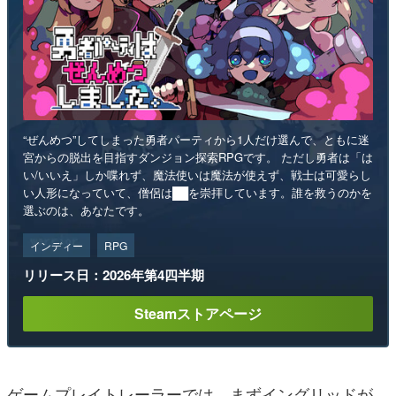
“ぜんめつ”してしまった勇者パーティから1人だけ選んで、ともに迷
宮からの脱出を目指すダンジョン探索RPGです。 ただし勇者は「は
い/いいえ」しか喋れず、魔法使いは魔法が使えず、戦士は可愛らし
い人形になっていて、僧侶は██を崇拝しています。誰を救うのかを
選ぶのは、あなたです。
インディー
RPG
リリース日：2026年第4四半期
Steamストアページ
ゲームプレイトレーラーでは、まずイングリッドが