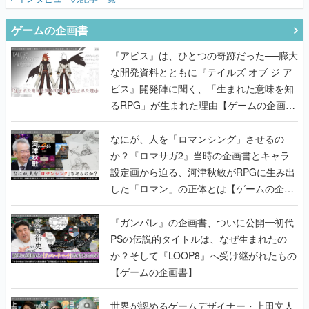
ゲームの企画書
『アビス』は、ひとつの奇跡だった──膨大
な開発資料とともに『テイルズ オブ ジ ア
ビス』開発陣に聞く、「生まれた意味を知
るRPG」が生まれた理由【ゲームの企画
書】
なにが、人を「ロマンシング」させるの
か？『ロマサガ2』当時の企画書とキャラ
設定画から迫る、河津秋敏がRPGに生み出
した「ロマン」の正体とは【ゲームの企画
書】
『ガンパレ』の企画書、ついに公開━初代
PSの伝説的タイトルは、なぜ生まれたの
か？そして『LOOP8』へ受け継がれたもの
【ゲームの企画書】
世界が認めるゲームデザイナー・上田文人