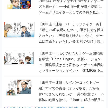
の絆 編】わがままな王様のわがままなニー
ズを満たす！──小山順一朗が貫く姿勢に、
ゲームクリエイターとしての矜持を見た
【若ゲのいたり最終回】
【田中圭一連載：バーチャファイター編】
「新しい3D表現のために、軍事技術を採り
入れたい」世界情勢を味方につけて、ゲー
ムに革命をもたらした鈴木 裕の功績【若ゲ
のいたり】
【田中圭一：若ゲのいたり】ゲーム開発統
合環境「Unreal Engine」最新バージョン
で、開発環境はどう変わる？ ゲーム業界向
けソリューションイベント「GTMF2019」
に行って、より理解を深めよう【PR】
【田中圭一連載：サイバーコネクトツー
編】すべての責任はオレが取る。だから、
付いてきてくれないか──男の熱意はチーム
解散の危機を救い、『.hack』成功の活路を
開く。業界の快男児・松山 洋に流れる血は
若ゲのいたり〜ゲームクリエイターの青春〜
の記事一覧