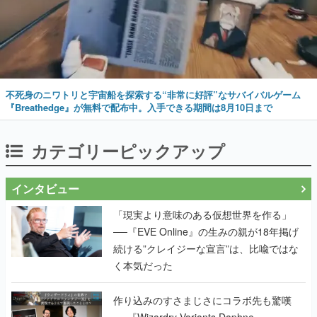
不死身のニワトリと宇宙船を探索する“非常に好評”なサバイバルゲーム
『Breathedge』が無料で配布中。入手できる期間は8月10日まで
カテゴリーピックアップ
インタビュー
「現実より意味のある仮想世界を作る」
──『EVE Online』の生みの親が18年掲げ
続ける”クレイジーな宣言”は、比喩ではな
く本気だった
作り込みのすさまじさにコラボ先も驚嘆