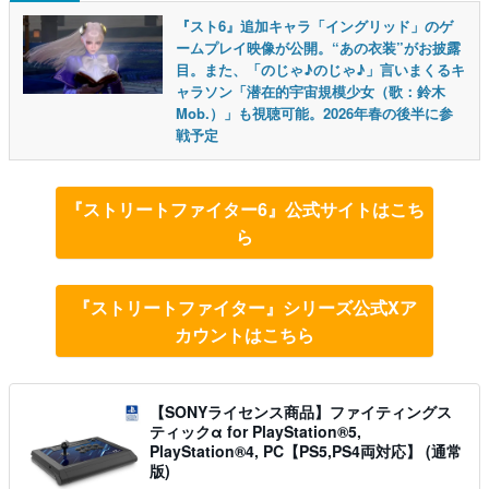
『スト6』追加キャラ「イングリッド」のゲ
ームプレイ映像が公開。“あの衣装”がお披露
目。また、「のじゃ♪のじゃ♪」言いまくるキ
ャラソン「潜在的宇宙規模少女（歌：鈴木
Mob.）」も視聴可能。2026年春の後半に参
戦予定
『ストリートファイター6』公式サイトはこち
ら
『ストリートファイター』シリーズ公式Xア
カウントはこちら
【SONYライセンス商品】ファイティングス
ティックα for PlayStation®5,
PlayStation®4, PC【PS5,PS4両対応】 (通常
版)