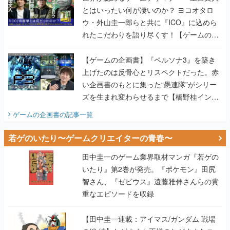
とはいったい何が凄いのか？ ヨコオタロ
ウ・外山圭一郎らと共に『ICO』に込めら
れたこだわりを語り尽くす！【ゲームの企
画書】
【ゲームの企画書】『ペルソナ3』を築き
上げたのは反骨心とリスペクトだった。赤
い企画書のもとに集った“愚連隊”がシリー
ズを生まれ変わらせるまで【橋野桂インタ
ビュー】
ゲームの企画書
の記事一覧
若ゲのいたり〜ゲームクリエイターの青春〜
田中圭一のゲーム業界取材マンガ『若ゲの
いたり』第2巻が発売。『ポケモン』田尻
智さん、『ゼビウス』遠藤雅伸さんらの貴
重なエピソードを収録
【田中圭一連載：アイマス/ガンダム 戦場