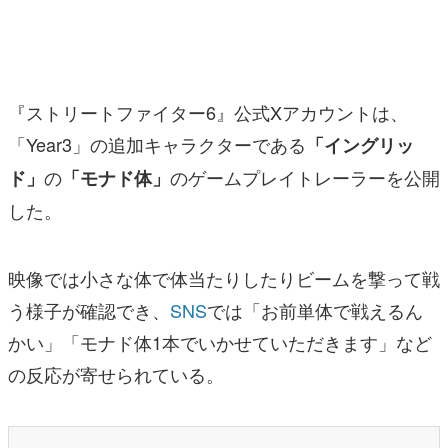
マンガ
女性向け
『ストリートファイター6』公式Xアカウントは、
アプリレビュー
「Year3」の追加キャラクターである
「イングリッ
その他
の
のゲームプレイトレーラーを公開
ド」
「モナド体」
電ファミニコゲーマーとは？
した。
運営：株式会社マレ
映像では小さな体で体当たりしたりビームを撃って戦
う様子が確認でき、
SNS
では「お前単体で戦えるん
かい」「モナド体1本でいかせていただきます」など
の反応が寄せられている。