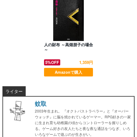
人の財布 ～高畑朋子の場合
～
5%OFF
1,359円
Amazonで購入
ライター
蚊取
2003年生まれ。 『オクトパストラベラー』と『オーバー
ウォッチ』に脳を焼かれているゲーマー。RPG好きの一家
に生まれ育ち幼稚園の頃からコントローラーを握りしめ
る。ゲーム好きの友人たちと夜な夜な通話をつなぎ、いろ
いろなゲームで遊ぶのが生きがい。