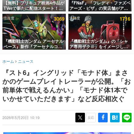
【無料】プリキュア映画4作品が
『FNaF』「フレディ・ファズベ
TVerで新たに配信スタート！な
アーズ・ピザ」の実店舗がアメ
インタビュー
んと2018年～2024年の映画ほぼ
リカの商業施設「American
注目度
3069
注目度
1716
すべてが見放題に、ぶっちゃけ
Dream」に2027年オープン！
連載・特集一覧
ありえないラインナップ
ScottGamesとの共同開発、食
事だけでなくステージショーや
殿堂入り記事
没入型のホラー体験も楽しめる
SNS拡散数が数千以上！ ページビュー数万以上！ などな
『機動戦士ガンダム アーセナル
『機動戦士ガンダム』の「シャ
ど。多くの人々に読まれた、電ファミ渾身の“殿堂入り”記
ベース』新作『アーセナルコマ
ア専用ザクⅡ」をイメージした
事をまとめました。
ンダー』発表！8月28日からオ
散水ホースリールが予約開始。
ープンベータテスト開催、2027
本体にはシャアのパーソナルマ
ゲームの企画書
ホーム
ニュース
年2月下旬に稼働予定
ークやジオン公国軍のエンブレ
名作ゲームクリエイターの方々に製作時のエピソードをお
聞きし、ヒットする企画（ゲーム）とは何か？を探ってい
ム、型式番号などを配置
『スト6』イングリッド「モナド体」まさ
きます。
かのゲームプレイトレーラーが公開。「お
赫本
この物語を解いてはいけない。『赫本』は、〈試験問題〉
前単体で戦えるんかい」「モナド体1本で
の形をした短編ホラー小説集です。
いかせていただきます」など反応相次ぐ
新世代に訊く
これからのデジタルゲーム市場を担う若きクリエイター達
の姿を追い、彼らのルーツと情熱を探っていきます。
2026年5月20日 10:19
反応
ゲーム世代の作家たち
ゲームに多大な影響を受けた作家さんに取材し、ゲームが