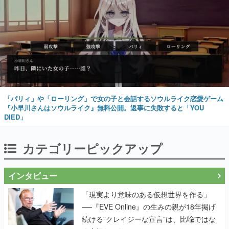
「パリィ」や「ローリング」で女の子と会話するソウルライク恋愛ゲーム
『小早川さんはソウルライク』無料公開。返事に失敗すると「YOU
DIED」
カテゴリーピックアップ
インタビュー
「現実より意味のある仮想世界を作る」
──『EVE Online』の生みの親が18年掲げ
続ける”クレイジーな宣言”は、比喩ではな