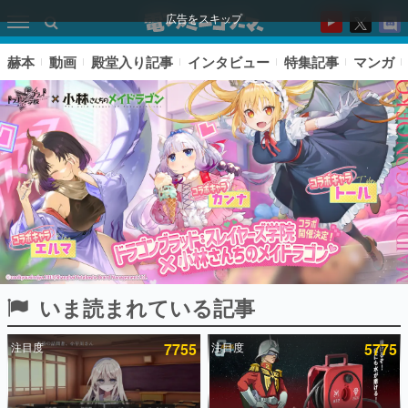
広告をスキップ
赫本
動画
殿堂入り記事
インタビュー
特集記事
マンガ
いま読まれている記事
ピックアップ
注目度
7755
注目度
5775
電ファミのいま読まれている記事ランキング
アプリセール情報