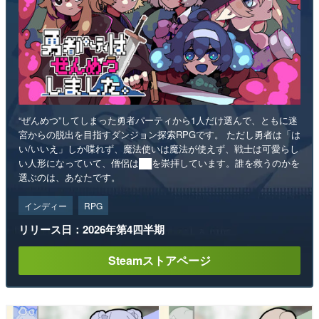
“ぜんめつ”してしまった勇者パーティから1人だけ選んで、ともに迷
宮からの脱出を目指すダンジョン探索RPGです。 ただし勇者は「は
い/いいえ」しか喋れず、魔法使いは魔法が使えず、戦士は可愛らし
い人形になっていて、僧侶は██を崇拝しています。誰を救うのかを
選ぶのは、あなたです。
インディー
RPG
リリース日：2026年第4四半期
Steamストアページ