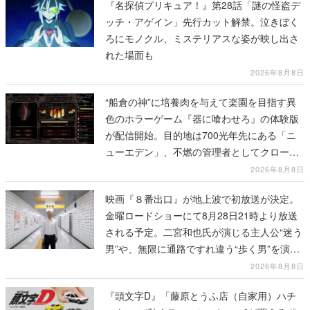
『名探偵プリキュア！』第28話「謎の怪盗デ
ッチ・アゲイン」先行カット解禁。泣きぼく
ろにモノクル、ミステリアスな姿が映し出さ
れた場面も
2026年8月8日
“船倉の神”に培養肉を与えて楽園を目指す異
色のホラーゲーム『器に喰わせろ』の体験版
が配信開始。目的地は700光年先にある「ニ
ューエデン」、不燃の管理者としてクローン
人間を増やし、加工して神に捧げる
2026年8月8日
映画『８番出口』が地上波で初放送が決定。
金曜ロードショーにて8月28日21時より放送
される予定。二宮和也氏が演じる主人公“迷う
男”や、無限に通路ですれ違う“歩く男”を演じ
る河内大和氏の迫真の演技は必見
2026年8月8日
『頭文字D』「藤原とうふ店（自家用）ハチ