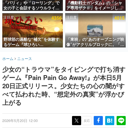
「パリィ」や「ローリング」で
『機動戦士ガンダム』の「シャ
女の子と会話するソウルライク
ア専用ザクⅡ」をイメージした
インタビュー
恋愛ゲーム『小早川さんはソウ
散水ホースリールが予約開始。
注目度
4356
注目度
4015
ルライク』無料公開。返事に失
本体にはシャアのパーソナルマ
連載・特集一覧
敗すると「YOU DIED」
ークやジオン公国軍のエンブレ
ム、型式番号などを配置
殿堂入り記事
SNS拡散数が数千以上！ ページビュー数万以上！ などな
野球部の過酷な“補欠”を体験す
「東映」の“あのオープニング映
ど。多くの人々に読まれた、電ファミ渾身の“殿堂入り”記
るゲーム『球ひろい
像”がアクリルブロックに。「東
事をまとめました。
Simulator』が「1件」のウィッ
映ヒストリカル グッズコレクシ
シュリストをもとにチェコ語に
ョン」が8月下旬より発売
ゲームの企画書
ホーム
ニュース
対応しSNSで話題に。『キング
名作ゲームクリエイターの方々に製作時のエピソードをお
聞きし、ヒットする企画（ゲーム）とは何か？を探ってい
ダム・カム』開発元やチェコの
少女の“トラウマ”をタイピングで打ち消す
きます。
プロ野球選手から称賛の声
ゲーム『Pain Pain Go Away!』が本日5月
赫本
この物語を解いてはいけない。『赫本』は、〈試験問題〉
20日正式リリース。少女たちの心の闇がす
の形をした短編ホラー小説集です。
べて払われた時、“想定外の真実”が浮かび
上がる
新世代に訊く
これからのデジタルゲーム市場を担う若きクリエイター達
の姿を追い、彼らのルーツと情熱を探っていきます。
2026年5月20日 12:00
反応
ゲーム世代の作家たち
ゲームに多大な影響を受けた作家さんに取材し、ゲームが