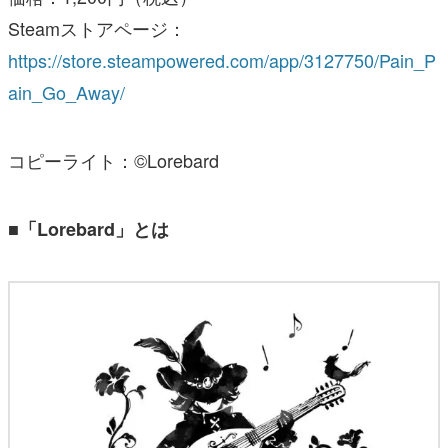
Steamストアページ：
https://store.steampowered.com/app/3127750/Pain_P
ain_Go_Away/
コピーライト：©Lorebard
■「Lorebard」とは