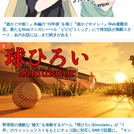
『超かぐや姫！』本編の“10年後”を描く『超かぐやメシ！』Web連載決
定。新たなWebマンガレーベル「ビビビコミック」にて特別話が掲載スタ
ート、あのお話には…まだ続きがある！
3
野球部の過酷な“補欠”を体験するゲーム『球ひろいSimulator』が「1
件」のウィッシュリストをもとにチェコ語に対応しSNSで話題に。『キン