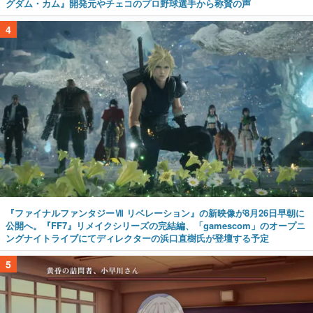
グダム・カム』開発元やチェコのプロ野球選手から称賛の声
4
『ファイナルファンタジーⅦ リベレーション』の新映像が8月26日早朝に
公開へ。『FF7』リメイクシリーズの完結編、「gamescom」のオープニ
ングナイトライブにてディレクターの浜口直樹氏が登壇する予定
5