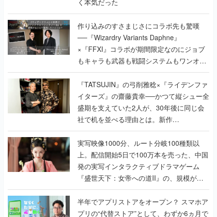
く本気だった
作り込みのすさまじさにコラボ先も驚嘆
──『Wizardry Variants Daphne』
×『FFXI』コラボが期間限定なのにジョブ
もキャラも武器も戦闘システムもワンオフ
で作り込まれた理由を両ディレクターに聞
く
『TATSUJIN』の弓削雅稔×『ライデンファ
イターズ』の齋藤貴幸──かつて縦シュー全
盛期を支えていた2人が、30年後に同じ会
社で机を並べる理由とは。新作
『TATSUJIN EXTREME』で初タッグを組
んだレジェンド2人に訊く開発秘話
実写映像1000分、ルート分岐100種類以
上。配信開始5日で100万本を売った、中国
発の実写インタラクティブドラマゲーム
『盛世天下：女帝への道II』の、規模が違
うこだわりをプロデューサーに聞いた
半年でアプリストアをオープン？ スマホア
プリの“代替ストア”として、わずか6ヵ月で