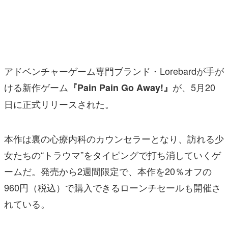
マンガ
女性向け
アプリレビュー
アドベンチャーゲーム専門ブランド・Lorebardが手が
その他
ける新作ゲーム
が、5月20
『Pain Pain Go Away!』
日に正式リリースされた。
電ファミニコゲーマーとは？
運営：株式会社マレ
本作は裏の心療内科のカウンセラーとなり、訪れる少
女たちの“トラウマ”をタイピングで打ち消していくゲ
ームだ。発売から2週間限定で、本作を20％オフの
960円（税込）で購入できるローンチセールも開催さ
れている。