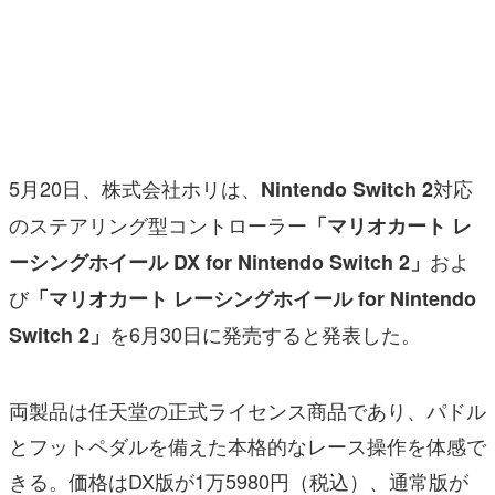
マンガ
女性向け
アプリレビュー
その他
5月20日、株式会社ホリは、
対応
Nintendo Switch 2
のステアリング型コントローラー
「マリオカート レ
電ファミニコゲーマーとは？
およ
ーシングホイール DX for Nintendo Switch 2」
運営：株式会社マレ
び
「マリオカート レーシングホイール for Nintendo
を6月30日に発売すると発表した
。
Switch 2」
両製品は任天堂の正式ライセンス商品であり、パドル
とフットペダルを備えた本格的なレース操作を体感で
きる
。価格はDX版が1万5980円（税込）、通常版が