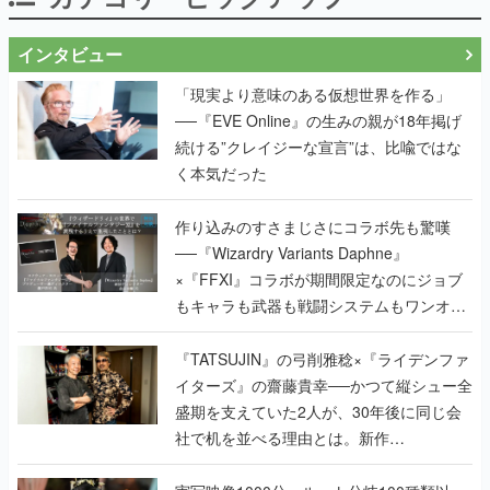
インタビュー
「現実より意味のある仮想世界を作る」
──『EVE Online』の生みの親が18年掲げ
続ける”クレイジーな宣言”は、比喩ではな
く本気だった
作り込みのすさまじさにコラボ先も驚嘆
──『Wizardry Variants Daphne』
×『FFXI』コラボが期間限定なのにジョブ
もキャラも武器も戦闘システムもワンオフ
で作り込まれた理由を両ディレクターに聞
く
『TATSUJIN』の弓削雅稔×『ライデンファ
イターズ』の齋藤貴幸──かつて縦シュー全
盛期を支えていた2人が、30年後に同じ会
社で机を並べる理由とは。新作
『TATSUJIN EXTREME』で初タッグを組