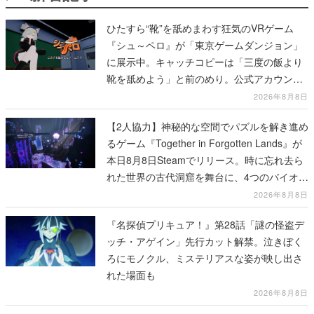
ひたすら“靴”を舐めまわす狂気のVRゲーム
『シュ～ペロ』が「東京ゲームダンジョン」
に展示中。キャッチコピーは「三度の飯より
靴を舐めよう」と前のめり。公式アカウント
も開設され、2026年リリースに向けて開発中
2026年8月8日
【2人協力】神秘的な空間でパズルを解き進め
るゲーム『Together in Forgotten Lands』が
本日8月8日Steamでリリース。時に忘れ去ら
れた世界の古代洞窟を舞台に、4つのバイオー
ムを探索しながら脱出を目指す
2026年8月8日
『名探偵プリキュア！』第28話「謎の怪盗デ
ッチ・アゲイン」先行カット解禁。泣きぼく
ろにモノクル、ミステリアスな姿が映し出さ
れた場面も
2026年8月8日