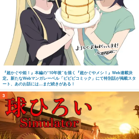
『超かぐや姫！』本編の“10年後”を描く『超かぐやメシ！』Web連載決
定。新たなWebマンガレーベル「ビビビコミック」にて特別話が掲載スタ
ート、あのお話には…まだ続きがある！
3