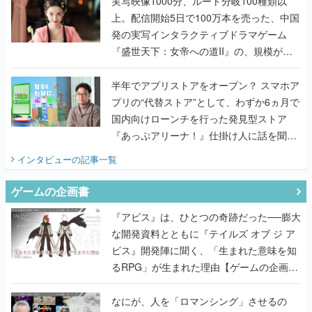
んだレジェンド2人に訊く開発秘話
実写映像1000分、ルート分岐100種類以
上。配信開始5日で100万本を売った、中国
発の実写インタラクティブドラマゲーム
『盛世天下：女帝への道II』の、規模が違
うこだわりをプロデューサーに聞いた
半年でアプリストアをオープン？ スマホア
プリの“代替ストア”として、わずか6ヵ月で
国内向けローンチを行った発見型ストア
『あっぷアリーナ！』仕掛け人に話を聞い
てみた
インタビュー
の記事一覧
ゲームの企画書
『アビス』は、ひとつの奇跡だった──膨大
な開発資料とともに『テイルズ オブ ジ ア
ビス』開発陣に聞く、「生まれた意味を知
るRPG」が生まれた理由【ゲームの企画
書】
なにが、人を「ロマンシング」させるの