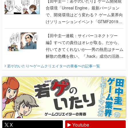
【田中圭一：若ゲのいたり】ゲーム開発統
合環境「Unreal Engine」最新バージョン
で、開発環境はどう変わる？ ゲーム業界向
けソリューションイベント「GTMF2019」
に行って、より理解を深めよう【PR】
【田中圭一連載：サイバーコネクトツー
編】すべての責任はオレが取る。だから、
付いてきてくれないか──男の熱意はチーム
解散の危機を救い、『.hack』成功の活路を
開く。業界の快男児・松山 洋に流れる血は
若ゲのいたり〜ゲームクリエイターの青春〜
の記事一覧
『少年ジャンプ』色だった【若ゲのいた
り】
X
Youtube