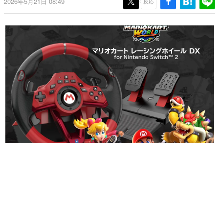
2026年5月21日 08:49
反応
日本のコンテンツ産業やカルチャーに与えた影響を探る企
画です。
日本モバイルゲーム産業史
日本のモバイルゲーム史における主要なトピック・タイト
ルを網羅するほか、開発者へのインタビューや識者による
解説を掲載。約20年の歴史が一望できる決定版！
若ゲのいたり〜ゲームクリエイターの青春〜
『うつヌケ』『ペンと箸』等で知られるマンガ家・田中圭
一先生によるゲーム業界レポートマンガです。
なんでゲームは面白い？
ゲーム開発者・hamatsu氏がゲームの魅力を画面や操作の
具体的な形から解き明かしていく、硬派で骨太な評論連載
です。
ゲームが変えた日本語
「経験値」「裏技」「ラスボス」… ゲームにまつわる言葉
の起源や用法の変遷を、コンピューター文化史研究家・タ
イニーP氏が徹底調査。
カテゴリ
特集記事