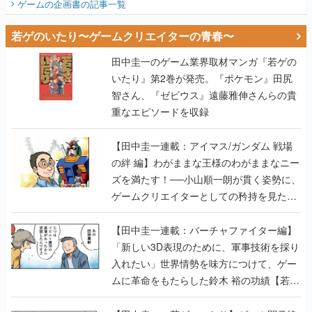
ゲームの企画書
の記事一覧
若ゲのいたり〜ゲームクリエイターの青春〜
田中圭一のゲーム業界取材マンガ『若ゲの
いたり』第2巻が発売。『ポケモン』田尻
智さん、『ゼビウス』遠藤雅伸さんらの貴
重なエピソードを収録
【田中圭一連載：アイマス/ガンダム 戦場
の絆 編】わがままな王様のわがままなニー
ズを満たす！──小山順一朗が貫く姿勢に、
ゲームクリエイターとしての矜持を見た
【若ゲのいたり最終回】
【田中圭一連載：バーチャファイター編】
「新しい3D表現のために、軍事技術を採り
入れたい」世界情勢を味方につけて、ゲー
ムに革命をもたらした鈴木 裕の功績【若ゲ
のいたり】