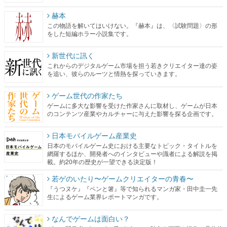
赫本
この物語を解いてはいけない。『赫本』は、〈試験問題〉の形
をした短編ホラー小説集です。
新世代に訊く
これからのデジタルゲーム市場を担う若きクリエイター達の姿
を追い、彼らのルーツと情熱を探っていきます。
ゲーム世代の作家たち
ゲームに多大な影響を受けた作家さんに取材し、ゲームが日本
のコンテンツ産業やカルチャーに与えた影響を探る企画です。
日本モバイルゲーム産業史
日本のモバイルゲーム史における主要なトピック・タイトルを
網羅するほか、開発者へのインタビューや識者による解説を掲
載。約20年の歴史が一望できる決定版！
若ゲのいたり〜ゲームクリエイターの青春〜
『うつヌケ』『ペンと箸』等で知られるマンガ家・田中圭一先
生によるゲーム業界レポートマンガです。
なんでゲームは面白い？