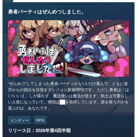
勇者パーティはぜんめつしました。
“ぜんめつ”してしまった勇者パーティから1人だけ選んで、ともに迷
宮からの脱出を目指すダンジョン探索RPGです。 ただし勇者は「は
い/いいえ」しか喋れず、魔法使いは魔法が使えず、戦士は可愛らし
い人形になっていて、僧侶は██を崇拝しています。誰を救うのかを
選ぶのは、あなたです。
インディー
RPG
リリース日：2026年第4四半期