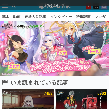
広告をスキップ
赫本
動画
殿堂入り記事
インタビュー
特集記事
マンガ
いま読まれている記事
ピックアップ
注目度
7458
注目度
5863
電ファミのいま読まれている記事ランキング
アプリセール情報