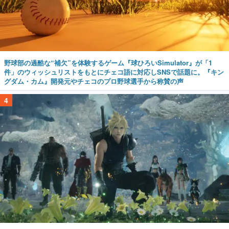
野球部の過酷な“補欠”を体験するゲーム『球ひろいSimulator』が「1
件」のウィッシュリストをもとにチェコ語に対応しSNSで話題に。『キン
グダム・カム』開発元やチェコのプロ野球選手から称賛の声
4