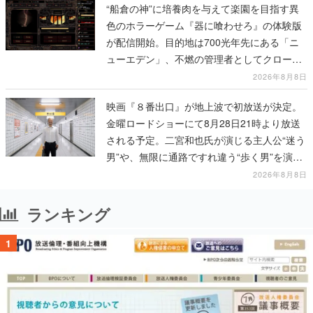
“船倉の神”に培養肉を与えて楽園を目指す異
色のホラーゲーム『器に喰わせろ』の体験版
が配信開始。目的地は700光年先にある「ニ
ューエデン」、不燃の管理者としてクローン
人間を増やし、加工して神に捧げる
2026年8月8日
映画『８番出口』が地上波で初放送が決定。
金曜ロードショーにて8月28日21時より放送
される予定。二宮和也氏が演じる主人公“迷う
男”や、無限に通路ですれ違う“歩く男”を演じ
る河内大和氏の迫真の演技は必見
2026年8月8日
ランキング
1