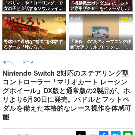
「パリィ」や「ローリング」で
『機動戦士ガンダム』の「シャ
女の子と会話するソウルライク
ア専用ザクⅡ」をイメージした
インタビュー
恋愛ゲーム『小早川さんはソウ
散水ホースリールが予約開始。
注目度
4004
注目度
3564
ルライク』無料公開。返事に失
本体にはシャアのパーソナルマ
連載・特集一覧
敗すると「YOU DIED」
ークやジオン公国軍のエンブレ
ム、型式番号などを配置
殿堂入り記事
SNS拡散数が数千以上！ ページビュー数万以上！ などな
野球部の過酷な“補欠”を体験す
「東映」の“あのオープニング映
ど。多くの人々に読まれた、電ファミ渾身の“殿堂入り”記
るゲーム『球ひろい
像”がアクリルブロックに。「東
事をまとめました。
Simulator』が「1件」のウィッ
映ヒストリカル グッズコレクシ
シュリストをもとにチェコ語に
ョン」が8月下旬より発売
ゲームの企画書
ホーム
ニュース
対応しSNSで話題に。『キング
名作ゲームクリエイターの方々に製作時のエピソードをお
聞きし、ヒットする企画（ゲーム）とは何か？を探ってい
ダム・カム』開発元やチェコの
Nintendo Switch 2対応のステアリング型
きます。
プロ野球選手から称賛の声
コントローラー「マリオカート レーシン
赫本
この物語を解いてはいけない。『赫本』は、〈試験問題〉
グホイール」DX版と通常版の2製品が、ホ
の形をした短編ホラー小説集です。
リより6月30日に発売。パドルとフットペ
ダルを備えた本格的なレース操作を体感可
新世代に訊く
これからのデジタルゲーム市場を担う若きクリエイター達
能
の姿を追い、彼らのルーツと情熱を探っていきます。
ゲーム世代の作家たち
ゲームに多大な影響を受けた作家さんに取材し、ゲームが