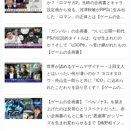
か？『ロマサガ2』当時の企画書とキャラ
設定画から迫る、河津秋敏がRPGに生み出
した「ロマン」の正体とは【ゲームの企画
書】
『ガンパレ』の企画書、ついに公開━初代
PSの伝説的タイトルは、なぜ生まれたの
か？そして『LOOP8』へ受け継がれたもの
【ゲームの企画書】
世界が認めるゲームデザイナー・上田文人
とはいったい何が凄いのか？ ヨコオタロ
ウ・外山圭一郎らと共に『ICO』に込めら
れたこだわりを語り尽くす！【ゲームの企
画書】
【ゲームの企画書】『ペルソナ3』を築き
上げたのは反骨心とリスペクトだった。赤
い企画書のもとに集った“愚連隊”がシリー
ズを生まれ変わらせるまで【橋野桂インタ
ビュー】