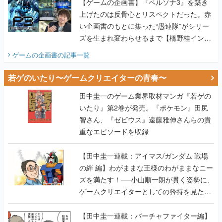
【ゲームの企画書】『ペルソナ3』を築き
上げたのは反骨心とリスペクトだった。赤
い企画書のもとに集った“愚連隊”がシリー
ズを生まれ変わらせるまで【橋野桂インタ
ビュー】
ゲームの企画書
の記事一覧
若ゲのいたり〜ゲームクリエイターの青春〜
田中圭一のゲーム業界取材マンガ『若ゲの
いたり』第2巻が発売。『ポケモン』田尻
智さん、『ゼビウス』遠藤雅伸さんらの貴
重なエピソードを収録
【田中圭一連載：アイマス/ガンダム 戦場
の絆 編】わがままな王様のわがままなニー
ズを満たす！──小山順一朗が貫く姿勢に、
ゲームクリエイターとしての矜持を見た
【若ゲのいたり最終回】
【田中圭一連載：バーチャファイター編】