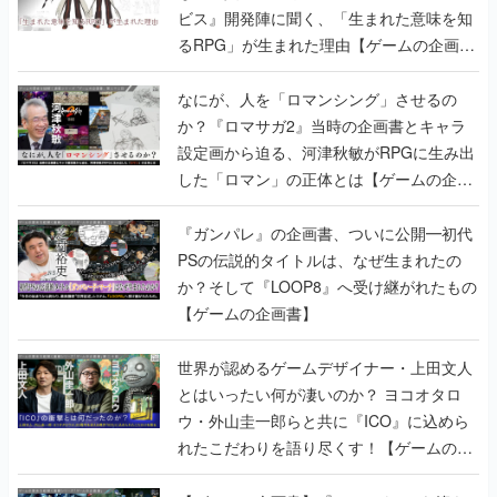
ビス』開発陣に聞く、「生まれた意味を知
るRPG」が生まれた理由【ゲームの企画
書】
なにが、人を「ロマンシング」させるの
か？『ロマサガ2』当時の企画書とキャラ
設定画から迫る、河津秋敏がRPGに生み出
した「ロマン」の正体とは【ゲームの企画
書】
『ガンパレ』の企画書、ついに公開━初代
PSの伝説的タイトルは、なぜ生まれたの
か？そして『LOOP8』へ受け継がれたもの
【ゲームの企画書】
世界が認めるゲームデザイナー・上田文人
とはいったい何が凄いのか？ ヨコオタロ
ウ・外山圭一郎らと共に『ICO』に込めら
れたこだわりを語り尽くす！【ゲームの企
画書】