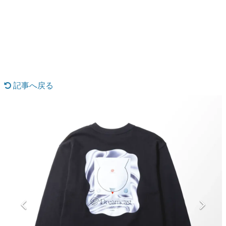
日本のコンテンツ産業やカルチャーに与えた影響を探る企
画です。
日本モバイルゲーム産業史
日本のモバイルゲーム史における主要なトピック・タイト
ルを網羅するほか、開発者へのインタビューや識者による
解説を掲載。約20年の歴史が一望できる決定版！
若ゲのいたり〜ゲームクリエイターの青春〜
『うつヌケ』『ペンと箸』等で知られるマンガ家・田中圭
記事へ戻る
一先生によるゲーム業界レポートマンガです。
なんでゲームは面白い？
ゲーム開発者・hamatsu氏がゲームの魅力を画面や操作の
具体的な形から解き明かしていく、硬派で骨太な評論連載
です。
ゲームが変えた日本語
「経験値」「裏技」「ラスボス」… ゲームにまつわる言葉
の起源や用法の変遷を、コンピューター文化史研究家・タ
イニーP氏が徹底調査。
カテゴリ
特集記事