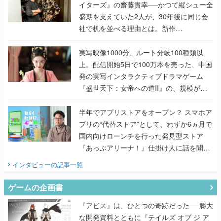
イターズ』の齋藤貴幸──かつて縦シュー全
盛期を支えていた2人が、30年後に同じ会
社で机を並べる理由とは。新作
『TATSUJIN EXTREME』で初タッグを組
んだレジェンド2人に訊く開発秘話
実写映像1000分、ルート分岐100種類以
上。配信開始5日で100万本を売った、中国
発の実写インタラクティブドラマゲーム
『盛世天下：女帝への道II』の、規模が違
うこだわりをプロデューサーに聞いた
半年でアプリストアをオープン？ スマホア
プリの“代替ストア”として、わずか6ヵ月で
国内向けローンチを行った発見型ストア
『あっぷアリーナ！』仕掛け人に話を聞い
てみた
インタビュー
の記事一覧
ゲームの企画書
『アビス』は、ひとつの奇跡だった──膨大
な開発資料とともに『テイルズ オブ ジ ア