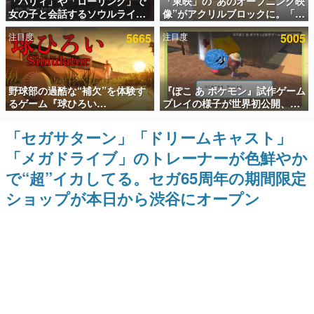
「パリィ」や「ローリング」で
「東映」の“あのオープニング映
女の子と会話するソウルライク
像”がアクリルブロックに。「東
インタビュー
恋愛ゲーム『小早川さんはソウ
映ヒストリカル グッズコレクシ
注目度
5665
注目度
5005
ルライク』無料公開。返事に失
ョン」が8月下旬より発売
連載・特集一覧
敗すると「YOU DIED」
殿堂入り記事
野球部の過酷な“補欠”を体験す
『ぽこ あ ポケモン』試作ゲーム
SNS拡散数が数千以上！ ページビュー数万以上！ などな
ど。多くの人々に読まれた、電ファミ渾身の“殿堂入り”記
るゲーム『球ひろい
プレイの様子が世界初公開、貴
事をまとめました。
Simulator』が「1件」のウィッ
重な企画書の一部も見れちゃ
シュリストをもとにチェコ語に
う。ゲームフリーク・大森滋氏
「セガサターン」「ドリームキャスト」
ゲームの企画書
対応しSNSで話題に。『キング
が開発秘話を語る動画がゲーム
名作ゲームクリエイターの方々に製作時のエピソードをお
「メガドライブ」のトレーナーが色鮮やか
ダム・カム』開発元やチェコの
フリーク公式YouTubeで公開中
聞きし、ヒットする企画（ゲーム）とは何か？を探ってい
プロ野球選手から称賛の声
きます。
で“超”イカしてる。セガ65周年の期間限定
赫本
ショップが本日から渋谷にオープン
この物語を解いてはいけない。『赫本』は、〈試験問題〉
の形をした短編ホラー小説集です。
新世代に訊く
これからのデジタルゲーム市場を担う若きクリエイター達
の姿を追い、彼らのルーツと情熱を探っていきます。
ゲーム世代の作家たち
ゲームに多大な影響を受けた作家さんに取材し、ゲームが