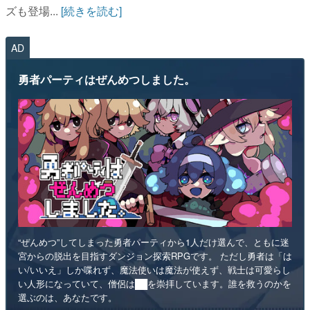
ズも登場...
[続きを読む]
AD
勇者パーティはぜんめつしました。
“ぜんめつ”してしまった勇者パーティから1人だけ選んで、ともに迷
宮からの脱出を目指すダンジョン探索RPGです。 ただし勇者は「は
い/いいえ」しか喋れず、魔法使いは魔法が使えず、戦士は可愛らし
い人形になっていて、僧侶は██を崇拝しています。誰を救うのかを
選ぶのは、あなたです。