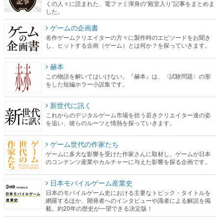
くの人々に読まれた、電ファミ渾身の“殿堂入り”記事をまとめま
した。
ゲームの企画書
名作ゲームクリエイターの方々に製作時のエピソードをお聞き
し、ヒットする企画（ゲーム）とは何か？を探っていきます。
赫本
この物語を解いてはいけない。『赫本』は、〈試験問題〉の形
をした短編ホラー小説集です。
新世代に訊く
これからのデジタルゲーム市場を担う若きクリエイター達の姿
を追い、彼らのルーツと情熱を探っていきます。
ゲーム世代の作家たち
ゲームに多大な影響を受けた作家さんに取材し、ゲームが日本
のコンテンツ産業やカルチャーに与えた影響を探る企画です。
日本モバイルゲーム産業史
日本のモバイルゲーム史における主要なトピック・タイトルを
網羅するほか、開発者へのインタビューや識者による解説を掲
載。約20年の歴史が一望できる決定版！