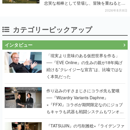
忠実な相棒として登場し、冒険を重ねると成
長する。記念撮影も可能
2026年8月8日
カテゴリーピックアップ
インタビュー
「現実より意味のある仮想世界を作る」
──『EVE Online』の生みの親が18年掲げ
続ける”クレイジーな宣言”は、比喩ではな
く本気だった
作り込みのすさまじさにコラボ先も驚嘆
──『Wizardry Variants Daphne』
×『FFXI』コラボが期間限定なのにジョブ
もキャラも武器も戦闘システムもワンオフ
で作り込まれた理由を両ディレクターに聞
く
『TATSUJIN』の弓削雅稔×『ライデンファ