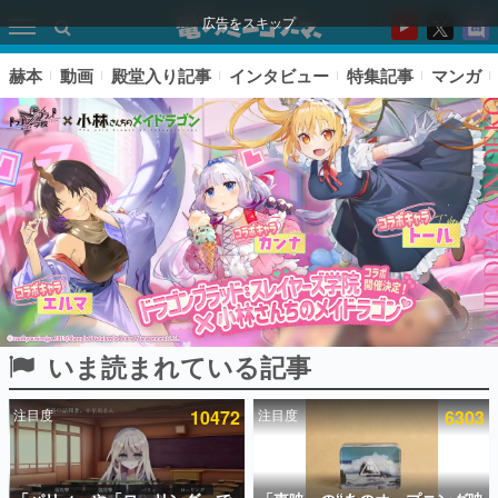
広告をスキップ
赫本
動画
殿堂入り記事
インタビュー
特集記事
マンガ
いま読まれている記事
ピックアップ
注目度
10472
注目度
6303
電ファミのいま読まれている記事ランキング
アプリセール情報