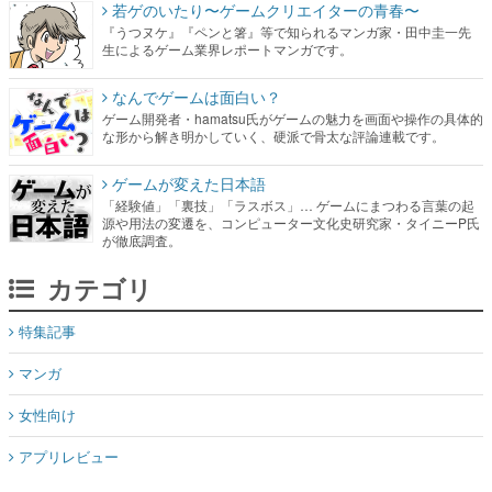
若ゲのいたり〜ゲームクリエイターの青春〜
『うつヌケ』『ペンと箸』等で知られるマンガ家・田中圭一先
生によるゲーム業界レポートマンガです。
なんでゲームは面白い？
ゲーム開発者・hamatsu氏がゲームの魅力を画面や操作の具体的
な形から解き明かしていく、硬派で骨太な評論連載です。
ゲームが変えた日本語
「経験値」「裏技」「ラスボス」… ゲームにまつわる言葉の起
源や用法の変遷を、コンピューター文化史研究家・タイニーP氏
が徹底調査。
カテゴリ
特集記事
マンガ
女性向け
アプリレビュー