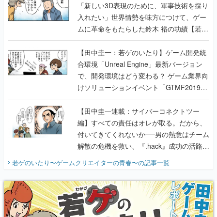
「新しい3D表現のために、軍事技術を採り
入れたい」世界情勢を味方につけて、ゲー
ムに革命をもたらした鈴木 裕の功績【若ゲ
のいたり】
【田中圭一：若ゲのいたり】ゲーム開発統
合環境「Unreal Engine」最新バージョン
で、開発環境はどう変わる？ ゲーム業界向
けソリューションイベント「GTMF2019」
に行って、より理解を深めよう【PR】
【田中圭一連載：サイバーコネクトツー
編】すべての責任はオレが取る。だから、
付いてきてくれないか──男の熱意はチーム
解散の危機を救い、『.hack』成功の活路を
開く。業界の快男児・松山 洋に流れる血は
若ゲのいたり〜ゲームクリエイターの青春〜
の記事一覧
『少年ジャンプ』色だった【若ゲのいた
り】