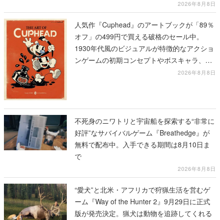
2026年8月8日
人気作『Cuphead』のアートブックが「89％
オフ」の499円で買える破格のセール中。
1930年代風のビジュアルが特徴的なアクショ
ンゲームの初期コンセプトやボスキャラ、ス
テージのイラストも収録
2026年8月8日
不死身のニワトリと宇宙船を探索する“非常に
好評”なサバイバルゲーム『Breathedge』が
無料で配布中。入手できる期間は8月10日ま
で
2026年8月8日
“愛犬”と北米・アフリカで狩猟生活を営むゲ
ーム『Way of the Hunter 2』9月29日に正式
版が発売決定。猟犬は動物を追跡してくれる