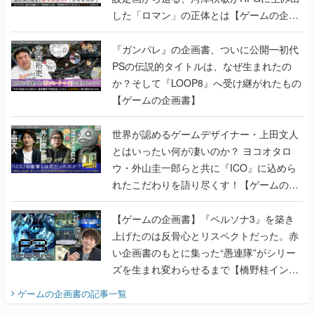
PSの伝説的タイトルは、なぜ生まれたの
か？そして『LOOP8』へ受け継がれたもの
【ゲームの企画書】
世界が認めるゲームデザイナー・上田文人
とはいったい何が凄いのか？ ヨコオタロ
ウ・外山圭一郎らと共に『ICO』に込めら
れたこだわりを語り尽くす！【ゲームの企
画書】
【ゲームの企画書】『ペルソナ3』を築き
上げたのは反骨心とリスペクトだった。赤
い企画書のもとに集った“愚連隊”がシリー
ズを生まれ変わらせるまで【橋野桂インタ
ビュー】
ゲームの企画書
の記事一覧
若ゲのいたり〜ゲームクリエイターの青春〜
田中圭一のゲーム業界取材マンガ『若ゲの