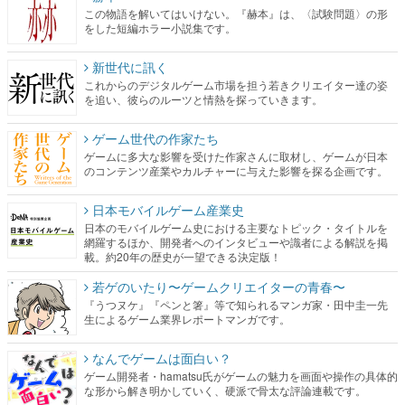
新世代に訊く
これからのデジタルゲーム市場を担う若きクリエイター達の姿
を追い、彼らのルーツと情熱を探っていきます。
ゲーム世代の作家たち
ゲームに多大な影響を受けた作家さんに取材し、ゲームが日本
のコンテンツ産業やカルチャーに与えた影響を探る企画です。
日本モバイルゲーム産業史
日本のモバイルゲーム史における主要なトピック・タイトルを
網羅するほか、開発者へのインタビューや識者による解説を掲
載。約20年の歴史が一望できる決定版！
若ゲのいたり〜ゲームクリエイターの青春〜
『うつヌケ』『ペンと箸』等で知られるマンガ家・田中圭一先
生によるゲーム業界レポートマンガです。
なんでゲームは面白い？
ゲーム開発者・hamatsu氏がゲームの魅力を画面や操作の具体的
な形から解き明かしていく、硬派で骨太な評論連載です。
ゲームが変えた日本語
「経験値」「裏技」「ラスボス」… ゲームにまつわる言葉の起
源や用法の変遷を、コンピューター文化史研究家・タイニーP氏