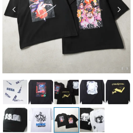
マンガ
女性向け
アプリレビュー
その他
8 / 9
電ファミニコゲーマーとは？
運営：株式会社マレ
青春時代をともにした“懐かし”の歴代ハードたちがトレーナ
ーに。人気アーティストがデザインした『ソニック』のグッ