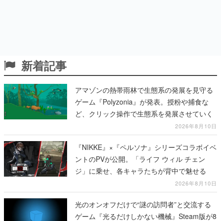
新着記事
アマゾンの熱帯雨林で生態系の発展を見守る
ゲーム『Polyzonia』が発表。授粉や捕食な
ど、クリック操作で生態系を発展させていく
2026年8月10日
『NIKKE』×『ペルソナ』シリーズコラボイベ
ントのPVが公開。「ライフ ウィル チェン
ジ」に乗せ、各キャラたちが背中で魅せる
2026年8月10日
光のオンオフだけで“謎の訪問者”と交流する
ゲーム『光るだけしかない機械』Steam版が8
月28日に発売決定。訪問者の独白に光だけで
意思を伝える、『ファミレスを享受せよ』開
発元の最新作
2026年8月10日