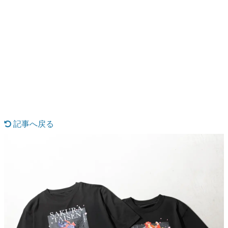
日本のコンテンツ産業やカルチャーに与えた影響を探る企
画です。
日本モバイルゲーム産業史
日本のモバイルゲーム史における主要なトピック・タイト
ルを網羅するほか、開発者へのインタビューや識者による
解説を掲載。約20年の歴史が一望できる決定版！
若ゲのいたり〜ゲームクリエイターの青春〜
『うつヌケ』『ペンと箸』等で知られるマンガ家・田中圭
記事へ戻る
一先生によるゲーム業界レポートマンガです。
なんでゲームは面白い？
ゲーム開発者・hamatsu氏がゲームの魅力を画面や操作の
具体的な形から解き明かしていく、硬派で骨太な評論連載
です。
ゲームが変えた日本語
「経験値」「裏技」「ラスボス」… ゲームにまつわる言葉
の起源や用法の変遷を、コンピューター文化史研究家・タ
イニーP氏が徹底調査。
カテゴリ
特集記事