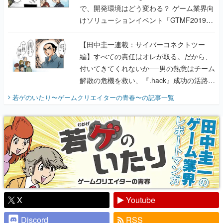
【田中圭一連載：サイバーコネクトツー
編】すべての責任はオレが取る。だから、
付いてきてくれないか──男の熱意はチーム
解散の危機を救い、『.hack』成功の活路を
開く。業界の快男児・松山 洋に流れる血は
若ゲのいたり〜ゲームクリエイターの青春〜
の記事一覧
『少年ジャンプ』色だった【若ゲのいた
り】
X
Youtube
Discord
RSS