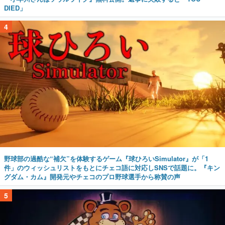
野球部の過酷な“補欠”を体験するゲーム『球ひろいSimulator』が「1
件」のウィッシュリストをもとにチェコ語に対応しSNSで話題に。『キン
グダム・カム』開発元やチェコのプロ野球選手から称賛の声
5