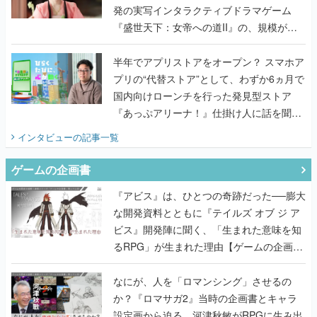
半年でアプリストアをオープン？ スマホア
プリの“代替ストア”として、わずか6ヵ月で
国内向けローンチを行った発見型ストア
『あっぷアリーナ！』仕掛け人に話を聞い
てみた
インタビュー
の記事一覧
ゲームの企画書
『アビス』は、ひとつの奇跡だった──膨大
な開発資料とともに『テイルズ オブ ジ ア
ビス』開発陣に聞く、「生まれた意味を知
るRPG」が生まれた理由【ゲームの企画
書】
なにが、人を「ロマンシング」させるの
か？『ロマサガ2』当時の企画書とキャラ
設定画から迫る、河津秋敏がRPGに生み出
した「ロマン」の正体とは【ゲームの企画
書】
『ガンパレ』の企画書、ついに公開━初代