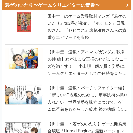
いたり』第2巻が発売。『ポケモン』田尻
智さん、『ゼビウス』遠藤雅伸さんらの貴
重なエピソードを収録
【田中圭一連載：アイマス/ガンダム 戦場
の絆 編】わがままな王様のわがままなニー
ズを満たす！──小山順一朗が貫く姿勢に、
ゲームクリエイターとしての矜持を見た
【若ゲのいたり最終回】
【田中圭一連載：バーチャファイター編】
「新しい3D表現のために、軍事技術を採り
入れたい」世界情勢を味方につけて、ゲー
ムに革命をもたらした鈴木 裕の功績【若ゲ
のいたり】
【田中圭一：若ゲのいたり】ゲーム開発統
合環境「Unreal Engine」最新バージョン
で、開発環境はどう変わる？ ゲーム業界向
けソリューションイベント「GTMF2019」
に行って、より理解を深めよう【PR】