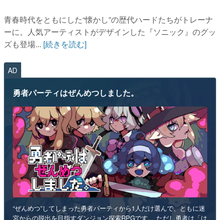
ズも登場...
[続きを読む]
AD
勇者パーティはぜんめつしました。
“ぜんめつ”してしまった勇者パーティから1人だけ選んで、ともに迷
宮からの脱出を目指すダンジョン探索RPGです。 ただし勇者は「は
い/いいえ」しか喋れず、魔法使いは魔法が使えず、戦士は可愛らし
い人形になっていて、僧侶は██を崇拝しています。誰を救うのかを
選ぶのは、あなたです。