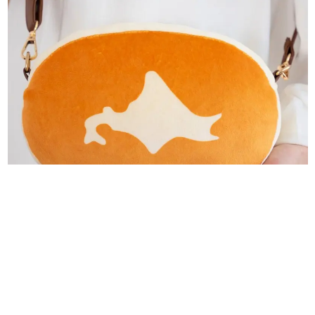
日本のコンテンツ産業やカルチャーに与えた影響を探る企
画です。
日本モバイルゲーム産業史
日本のモバイルゲーム史における主要なトピック・タイト
ルを網羅するほか、開発者へのインタビューや識者による
解説を掲載。約20年の歴史が一望できる決定版！
若ゲのいたり〜ゲームクリエイターの青春〜
『うつヌケ』『ペンと箸』等で知られるマンガ家・田中圭
一先生によるゲーム業界レポートマンガです。
なんでゲームは面白い？
ゲーム開発者・hamatsu氏がゲームの魅力を画面や操作の
具体的な形から解き明かしていく、硬派で骨太な評論連載
です。
ゲームが変えた日本語
「経験値」「裏技」「ラスボス」… ゲームにまつわる言葉
の起源や用法の変遷を、コンピューター文化史研究家・タ
イニーP氏が徹底調査。
カテゴリ
特集記事