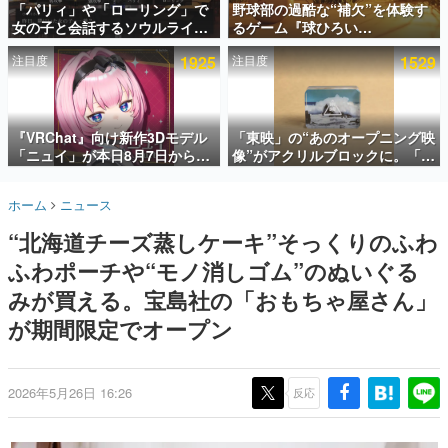
「パリィ」や「ローリング」で
野球部の過酷な“補欠”を体験す
女の子と会話するソウルライク
るゲーム『球ひろい
インタビュー
恋愛ゲーム『小早川さんはソウ
Simulator』が「1件」のウィッ
注目度
1925
注目度
1529
ルライク』無料公開。返事に失
シュリストをもとにチェコ語に
連載・特集一覧
敗すると「YOU DIED」
対応しSNSで話題に。『キング
ダム・カム』開発元やチェコの
殿堂入り記事
プロ野球選手から称賛の声
SNS拡散数が数千以上！ ページビュー数万以上！ などな
『VRChat』向け新作3Dモデル
「東映」の“あのオープニング映
ど。多くの人々に読まれた、電ファミ渾身の“殿堂入り”記
「ニュイ」が本日8月7日から
像”がアクリルブロックに。「東
事をまとめました。
BOOTHにて発売。瞳に光る星
映ヒストリカル グッズコレクシ
や感情豊かな表情が、小悪魔か
ョン」が8月下旬より発売
ゲームの企画書
ホーム
ニュース
わいい
名作ゲームクリエイターの方々に製作時のエピソードをお
聞きし、ヒットする企画（ゲーム）とは何か？を探ってい
“北海道チーズ蒸しケーキ”そっくりのふわ
きます。
ふわポーチや“モノ消しゴム”のぬいぐる
赫本
この物語を解いてはいけない。『赫本』は、〈試験問題〉
みが買える。宝島社の「おもちゃ屋さん」
の形をした短編ホラー小説集です。
が期間限定でオープン
新世代に訊く
これからのデジタルゲーム市場を担う若きクリエイター達
の姿を追い、彼らのルーツと情熱を探っていきます。
2026年5月26日 16:26
反応
ゲーム世代の作家たち
ゲームに多大な影響を受けた作家さんに取材し、ゲームが