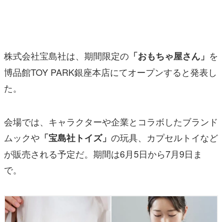
マンガ
女性向け
株式会社宝島社は、期間限定の
を
「おもちゃ屋さん」
アプリレビュー
博品館TOY PARK銀座本店にてオープンすると発表し
その他
た。
電ファミニコゲーマーとは？
会場では、キャラクターや企業とコラボしたブランド
運営：株式会社マレ
ムックや
の玩具、カプセルトイなど
「宝島社トイズ」
が販売される予定だ。期間は6月5日から7月9日ま
で。