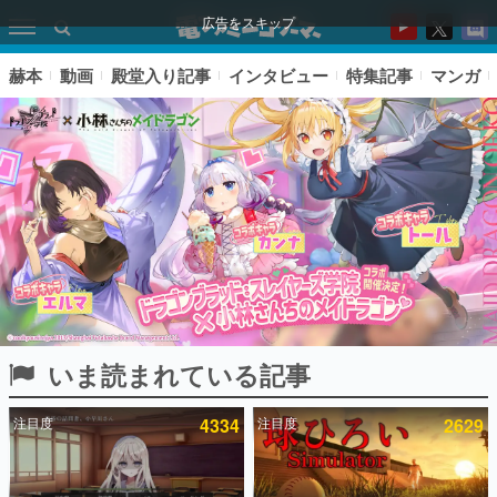
広告をスキップ
赫本
動画
殿堂入り記事
インタビュー
特集記事
マンガ
いま読まれている記事
ピックアップ
注目度
4334
注目度
2629
電ファミのいま読まれている記事ランキング
アプリセール情報