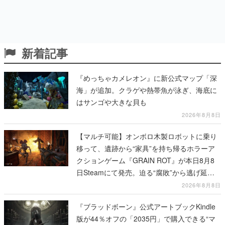
新着記事
『めっちゃカメレオン』に新公式マップ「深
海」が追加。クラゲや熱帯魚が泳ぎ、海底に
はサンゴや大きな貝も
2026年8月8日
【マルチ可能】オンボロ木製ロボットに乗り
移って、遺跡から“家具”を持ち帰るホラーア
クションゲーム『GRAIN ROT』が本日8月8
日Steamにて発売。迫る“腐敗”から逃げ延
び、持ち帰った家具で基地を再建
2026年8月8日
『ブラッドボーン』公式アートブックKindle
版が44％オフの「2035円」で購入できる“マ