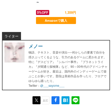
～
5%OFF
1,359円
Amazonで購入
ライター
メノー
物語、テキスト、音楽や演出──何かしらの要素で自分を
揺さぶってくるような、引力のあるゲームに惹かれます。
特に『デスピリア』『シルバー事件』『プラネットライ
カ』『夕闇通り探検隊』など、90～00年代のアドベンチャ
ーゲームが好き。最近は、国内外のインディーゲームで遊
ぶことが多いです。普段は美術作品を作ったり、フロアで
ゆらゆら踊ったり。
Twitter：
@___sayome___
反応