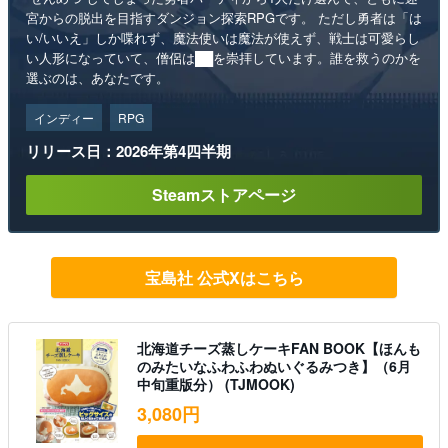
宮からの脱出を目指すダンジョン探索RPGです。 ただし勇者は「は
い/いいえ」しか喋れず、魔法使いは魔法が使えず、戦士は可愛らし
い人形になっていて、僧侶は██を崇拝しています。誰を救うのかを
選ぶのは、あなたです。
インディー
RPG
リリース日：2026年第4四半期
Steamストアページ
宝島社 公式Xはこちら
北海道チーズ蒸しケーキFAN BOOK【ほんも
のみたいなふわふわぬいぐるみつき】（6月
中旬重版分） (TJMOOK)
3,080円