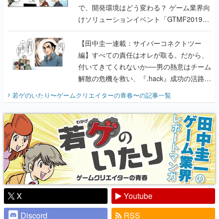
で、開発環境はどう変わる？ ゲーム業界向
けソリューションイベント「GTMF2019」
に行って、より理解を深めよう【PR】
【田中圭一連載：サイバーコネクトツー
編】すべての責任はオレが取る。だから、
付いてきてくれないか──男の熱意はチーム
解散の危機を救い、『.hack』成功の活路を
開く。業界の快男児・松山 洋に流れる血は
若ゲのいたり〜ゲームクリエイターの青春〜
の記事一覧
『少年ジャンプ』色だった【若ゲのいた
り】
X
Youtube
Discord
RSS