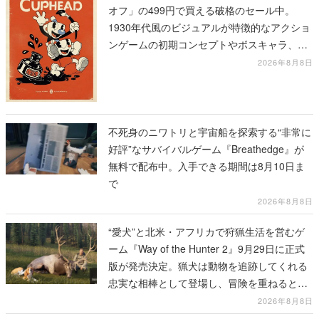
オフ」の499円で買える破格のセール中。
1930年代風のビジュアルが特徴的なアクショ
ンゲームの初期コンセプトやボスキャラ、ス
テージのイラストも収録
2026年8月8日
不死身のニワトリと宇宙船を探索する“非常に
好評”なサバイバルゲーム『Breathedge』が
無料で配布中。入手できる期間は8月10日ま
で
2026年8月8日
“愛犬”と北米・アフリカで狩猟生活を営むゲ
ーム『Way of the Hunter 2』9月29日に正式
版が発売決定。猟犬は動物を追跡してくれる
忠実な相棒として登場し、冒険を重ねると成
長する。記念撮影も可能
2026年8月8日