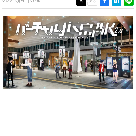
2026年5月26日 21:06
反応
日本のコンテンツ産業やカルチャーに与えた影響を探る企
画です。
日本モバイルゲーム産業史
日本のモバイルゲーム史における主要なトピック・タイト
ルを網羅するほか、開発者へのインタビューや識者による
解説を掲載。約20年の歴史が一望できる決定版！
若ゲのいたり〜ゲームクリエイターの青春〜
『うつヌケ』『ペンと箸』等で知られるマンガ家・田中圭
一先生によるゲーム業界レポートマンガです。
なんでゲームは面白い？
ゲーム開発者・hamatsu氏がゲームの魅力を画面や操作の
具体的な形から解き明かしていく、硬派で骨太な評論連載
です。
ゲームが変えた日本語
「経験値」「裏技」「ラスボス」… ゲームにまつわる言葉
の起源や用法の変遷を、コンピューター文化史研究家・タ
イニーP氏が徹底調査。
カテゴリ
特集記事