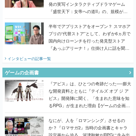
発の実写インタラクティブドラマゲーム
『盛世天下：女帝への道II』の、規模が違
うこだわりをプロデューサーに聞いた
半年でアプリストアをオープン？ スマホア
プリの“代替ストア”として、わずか6ヵ月で
国内向けローンチを行った発見型ストア
『あっぷアリーナ！』仕掛け人に話を聞い
てみた
インタビュー
の記事一覧
ゲームの企画書
『アビス』は、ひとつの奇跡だった──膨大
な開発資料とともに『テイルズ オブ ジ ア
ビス』開発陣に聞く、「生まれた意味を知
るRPG」が生まれた理由【ゲームの企画
書】
なにが、人を「ロマンシング」させるの
か？『ロマサガ2』当時の企画書とキャラ
設定画から迫る、河津秋敏がRPGに生み出