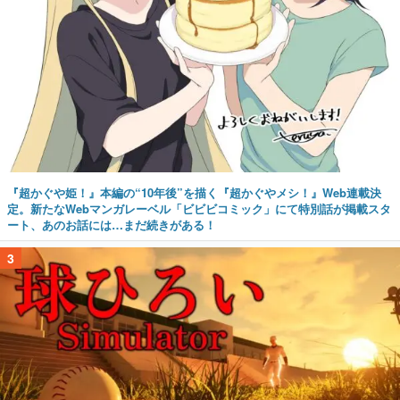
『超かぐや姫！』本編の“10年後”を描く『超かぐやメシ！』Web連載決
定。新たなWebマンガレーベル「ビビビコミック」にて特別話が掲載スタ
ート、あのお話には…まだ続きがある！
3