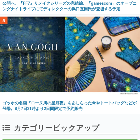
公開へ。『FF7』リメイクシリーズの完結編、「gamescom」のオープニ
ングナイトライブにてディレクターの浜口直樹氏が登壇する予定
5
ゴッホの名画『ローヌ川の星月夜』をあしらった傘やトートバッグなどが
登場。8月7日21時より2日間限定で予約販売
カテゴリーピックアップ