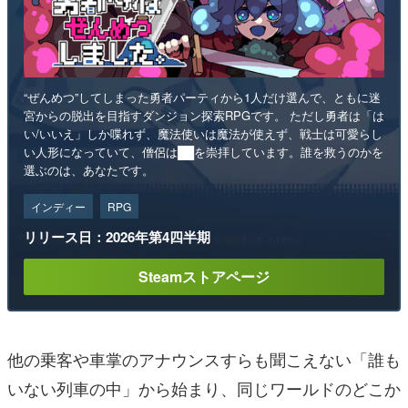
“ぜんめつ”してしまった勇者パーティから1人だけ選んで、ともに迷
宮からの脱出を目指すダンジョン探索RPGです。 ただし勇者は「は
い/いいえ」しか喋れず、魔法使いは魔法が使えず、戦士は可愛らし
い人形になっていて、僧侶は██を崇拝しています。誰を救うのかを
選ぶのは、あなたです。
インディー
RPG
リリース日：2026年第4四半期
Steamストアページ
他の乗客や車掌のアナウンスすらも聞こえない「誰も
いない列車の中」から始まり、同じワールドのどこか