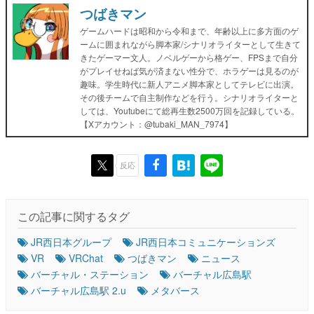
つばきマン
ゲームハードは昭和から令和まで、年齢以上に多方面のゲ
ームに囲まれながら脚本家/シナリオライターとして生きて
きたゲーマー文人。ノベルゲーから格ゲー、FPSまで自分
がプレイせねば気が済まない性分で、ホラゲーは見るのが
趣味。学生時代に新人アニメ脚本家としてテレビに出演。
その後チームで自主制作などを行う。シナリオライターと
しては、Youtubeにて総再生数2500万回を記録している。
【Xアカウント：@tubaki_MAN_7974】
反応
この記事に関するタグ
JR西日本グループ
JR西日本コミュニケーションズ
VR
VRChat
つばきマン
ニュース
バーチャル・ステーション
バーチャル広島駅
バーチャル広島駅 2.u
メタバース