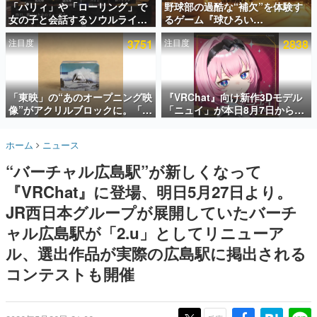
「パリィ」や「ローリング」で
野球部の過酷な“補欠”を体験す
女の子と会話するソウルライク
るゲーム『球ひろい
インタビュー
恋愛ゲーム『小早川さんはソウ
Simulator』が「1件」のウィッ
注目度
3751
注目度
2838
ルライク』無料公開。返事に失
シュリストをもとにチェコ語に
連載・特集一覧
敗すると「YOU DIED」
対応しSNSで話題に。『キング
ダム・カム』開発元やチェコの
殿堂入り記事
プロ野球選手から称賛の声
SNS拡散数が数千以上！ ページビュー数万以上！ などな
「東映」の“あのオープニング映
『VRChat』向け新作3Dモデル
ど。多くの人々に読まれた、電ファミ渾身の“殿堂入り”記
像”がアクリルブロックに。「東
「ニュイ」が本日8月7日から
事をまとめました。
映ヒストリカル グッズコレクシ
BOOTHにて発売。瞳に光る星
ョン」が8月下旬より発売
や感情豊かな表情が、小悪魔か
ゲームの企画書
ホーム
ニュース
わいい
名作ゲームクリエイターの方々に製作時のエピソードをお
聞きし、ヒットする企画（ゲーム）とは何か？を探ってい
“バーチャル広島駅”が新しくなって
きます。
『VRChat』に登場、明日5月27日より。
赫本
この物語を解いてはいけない。『赫本』は、〈試験問題〉
JR西日本グループが展開していたバーチ
の形をした短編ホラー小説集です。
ャル広島駅が「2.u」としてリニューア
ル、選出作品が実際の広島駅に掲出される
新世代に訊く
これからのデジタルゲーム市場を担う若きクリエイター達
コンテストも開催
の姿を追い、彼らのルーツと情熱を探っていきます。
ゲーム世代の作家たち
ゲームに多大な影響を受けた作家さんに取材し、ゲームが