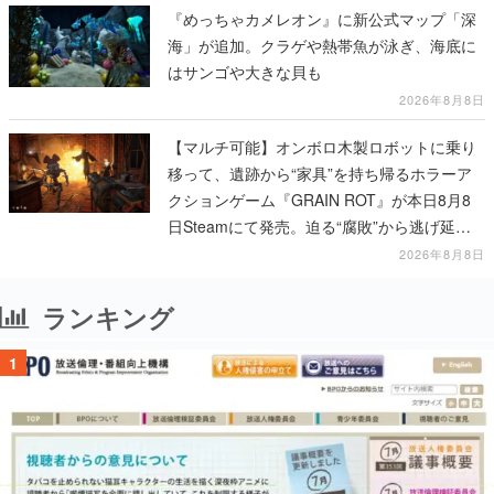
『めっちゃカメレオン』に新公式マップ「深
海」が追加。クラゲや熱帯魚が泳ぎ、海底に
はサンゴや大きな貝も
2026年8月8日
【マルチ可能】オンボロ木製ロボットに乗り
移って、遺跡から“家具”を持ち帰るホラーア
クションゲーム『GRAIN ROT』が本日8月8
日Steamにて発売。迫る“腐敗”から逃げ延
び、持ち帰った家具で基地を再建
2026年8月8日
ランキング
1