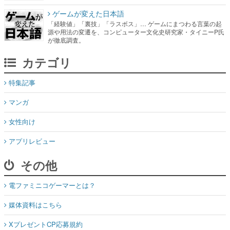
ゲームが変えた日本語
「経験値」「裏技」「ラスボス」… ゲームにまつわる言葉の起
源や用法の変遷を、コンピューター文化史研究家・タイニーP氏
が徹底調査。
カテゴリ
特集記事
マンガ
女性向け
アプリレビュー
その他
電ファミニコゲーマーとは？
媒体資料はこちら
XプレゼントCP応募規約