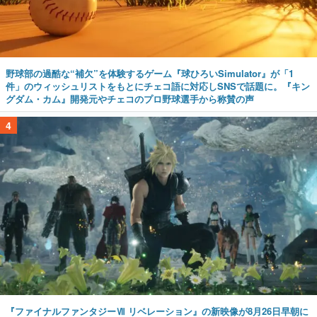
野球部の過酷な“補欠”を体験するゲーム『球ひろいSimulator』が「1
件」のウィッシュリストをもとにチェコ語に対応しSNSで話題に。『キン
グダム・カム』開発元やチェコのプロ野球選手から称賛の声
4
『ファイナルファンタジーⅦ リベレーション』の新映像が8月26日早朝に