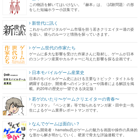
この物語を解いてはいけない。『赫本』は、〈試験問題〉の形
をした短編ホラー小説集です。
新世代に訊く
これからのデジタルゲーム市場を担う若きクリエイター達の姿
を追い、彼らのルーツと情熱を探っていきます。
ゲーム世代の作家たち
ゲームに多大な影響を受けた作家さんに取材し、ゲームが日本
のコンテンツ産業やカルチャーに与えた影響を探る企画です。
日本モバイルゲーム産業史
日本のモバイルゲーム史における主要なトピック・タイトルを
網羅するほか、開発者へのインタビューや識者による解説を掲
載。約20年の歴史が一望できる決定版！
若ゲのいたり〜ゲームクリエイターの青春〜
『うつヌケ』『ペンと箸』等で知られるマンガ家・田中圭一先
生によるゲーム業界レポートマンガです。
なんでゲームは面白い？
ゲーム開発者・hamatsu氏がゲームの魅力を画面や操作の具体的
な形から解き明かしていく、硬派で骨太な評論連載です。