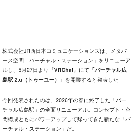
マンガ
女性向け
アプリレビュー
その他
株式会社JR西日本コミュニケーションズは、メタバ
ース空間「バーチャル・ステーション」をリニューア
電ファミニコゲーマーとは？
ルし、5月27日より『
』にて
VRChat
「バーチャル広
運営：株式会社マレ
を開業すると発表した。
島駅 2.u（トゥーユー）」
今回発表されたのは、2026年の春に終了した「バー
チャル広島駅」の全面リニューアル。コンセプト・空
間構成ともにパワーアップして帰ってきた新たな「バ
ーチャル・ステーション」だ。