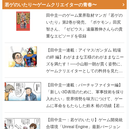
若ゲのいたり〜ゲームクリエイターの青春〜
田中圭一のゲーム業界取材マンガ『若ゲの
いたり』第2巻が発売。『ポケモン』田尻
智さん、『ゼビウス』遠藤雅伸さんらの貴
重なエピソードを収録
【田中圭一連載：アイマス/ガンダム 戦場
の絆 編】わがままな王様のわがままなニー
ズを満たす！──小山順一朗が貫く姿勢に、
ゲームクリエイターとしての矜持を見た
【若ゲのいたり最終回】
【田中圭一連載：バーチャファイター編】
「新しい3D表現のために、軍事技術を採り
入れたい」世界情勢を味方につけて、ゲー
ムに革命をもたらした鈴木 裕の功績【若ゲ
のいたり】
【田中圭一：若ゲのいたり】ゲーム開発統
合環境「Unreal Engine」最新バージョン