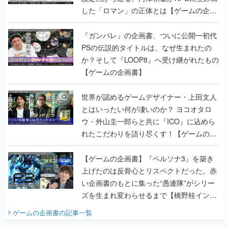
した「ロマン」の正体とは【ゲームの企画
書】
『ガンパレ』の企画書、ついに公開━初代
PSの伝説的タイトルは、なぜ生まれたの
か？そして『LOOP8』へ受け継がれたもの
【ゲームの企画書】
世界が認めるゲームデザイナー・上田文人
とはいったい何が凄いのか？ ヨコオタロ
ウ・外山圭一郎らと共に『ICO』に込めら
れたこだわりを語り尽くす！【ゲームの企
画書】
【ゲームの企画書】『ペルソナ3』を築き
上げたのは反骨心とリスペクトだった。赤
い企画書のもとに集った“愚連隊”がシリー
ズを生まれ変わらせるまで【橋野桂インタ
ビュー】
ゲームの企画書
の記事一覧