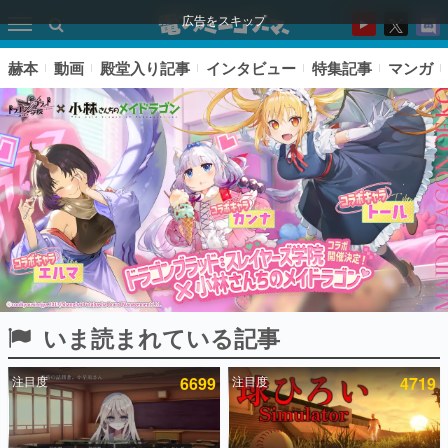
広告をスキップ
赫本
動画
殿堂入り記事
インタビュー
特集記事
マンガ
いま読まれている記事
ピックアップ
注目度
6699
注目度
4719
電ファミのいま読まれている記事ランキング
アプリセール情報