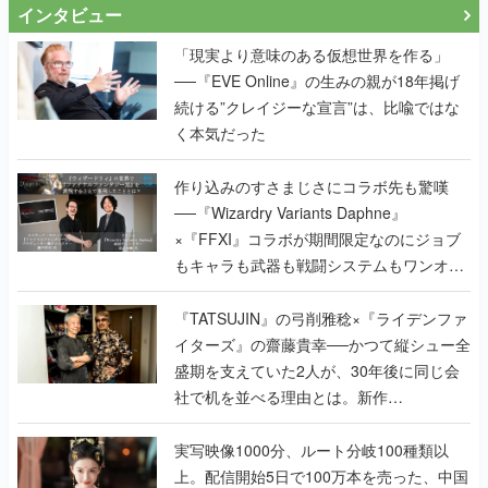
インタビュー
「現実より意味のある仮想世界を作る」
──『EVE Online』の生みの親が18年掲げ
続ける”クレイジーな宣言”は、比喩ではな
く本気だった
作り込みのすさまじさにコラボ先も驚嘆
──『Wizardry Variants Daphne』
×『FFXI』コラボが期間限定なのにジョブ
もキャラも武器も戦闘システムもワンオフ
で作り込まれた理由を両ディレクターに聞
く
『TATSUJIN』の弓削雅稔×『ライデンファ
イターズ』の齋藤貴幸──かつて縦シュー全
盛期を支えていた2人が、30年後に同じ会
社で机を並べる理由とは。新作
『TATSUJIN EXTREME』で初タッグを組
んだレジェンド2人に訊く開発秘話
実写映像1000分、ルート分岐100種類以
上。配信開始5日で100万本を売った、中国