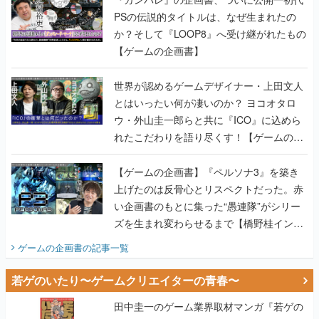
PSの伝説的タイトルは、なぜ生まれたの
か？そして『LOOP8』へ受け継がれたもの
【ゲームの企画書】
世界が認めるゲームデザイナー・上田文人
とはいったい何が凄いのか？ ヨコオタロ
ウ・外山圭一郎らと共に『ICO』に込めら
れたこだわりを語り尽くす！【ゲームの企
画書】
【ゲームの企画書】『ペルソナ3』を築き
上げたのは反骨心とリスペクトだった。赤
い企画書のもとに集った“愚連隊”がシリー
ズを生まれ変わらせるまで【橋野桂インタ
ビュー】
ゲームの企画書
の記事一覧
若ゲのいたり〜ゲームクリエイターの青春〜
田中圭一のゲーム業界取材マンガ『若ゲの