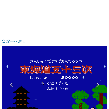
日本のコンテンツ産業やカルチャーに与えた影響を探る企
画です。
日本モバイルゲーム産業史
日本のモバイルゲーム史における主要なトピック・タイト
ルを網羅するほか、開発者へのインタビューや識者による
解説を掲載。約20年の歴史が一望できる決定版！
若ゲのいたり〜ゲームクリエイターの青春〜
『うつヌケ』『ペンと箸』等で知られるマンガ家・田中圭
記事へ戻る
一先生によるゲーム業界レポートマンガです。
なんでゲームは面白い？
ゲーム開発者・hamatsu氏がゲームの魅力を画面や操作の
具体的な形から解き明かしていく、硬派で骨太な評論連載
です。
ゲームが変えた日本語
「経験値」「裏技」「ラスボス」… ゲームにまつわる言葉
の起源や用法の変遷を、コンピューター文化史研究家・タ
イニーP氏が徹底調査。
カテゴリ
特集記事