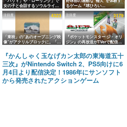
「パリィ」や「ローリング」で
野球部の過酷な“補欠”を体験す
女の子と会話するソウルライク
るゲーム『球ひろい
インタビュー
恋愛ゲーム『小早川さんはソウ
Simulator』が「1件」のウィッ
注目度
4323
注目度
3179
ルライク』無料公開。返事に失
シュリストをもとにチェコ語に
連載・特集一覧
敗すると「YOU DIED」
対応しSNSで話題に。『キング
ダム・カム』開発元やチェコの
プロ野球選手から称賛の声
殿堂入り記事
「東映」の“あのオープニング映
『ポケットモンスター ジ・オリ
SNS拡散数が数千以上！ ページビュー数万以上！ などな
ど。多くの人々に読まれた、電ファミ渾身の“殿堂入り”記
像”がアクリルブロックに。「東
ジン』の再放送がTVerで配信
事をまとめました。
映ヒストリカル グッズコレクシ
中！レッド（CV：竹内順子）が
ョン」が8月下旬より発売
主人公のオリジナルアニメ
『かんしゃく玉なげカン太郎の東海道五十
ゲームの企画書
名作ゲームクリエイターの方々に製作時のエピソードをお
三次』がNintendo Switch 2、PS5向けに6
聞きし、ヒットする企画（ゲーム）とは何か？を探ってい
きます。
月4日より配信決定！1986年にサンソフト
赫本
から発売されたアクションゲーム
この物語を解いてはいけない。『赫本』は、〈試験問題〉
の形をした短編ホラー小説集です。
新世代に訊く
これからのデジタルゲーム市場を担う若きクリエイター達
の姿を追い、彼らのルーツと情熱を探っていきます。
ゲーム世代の作家たち
ゲームに多大な影響を受けた作家さんに取材し、ゲームが