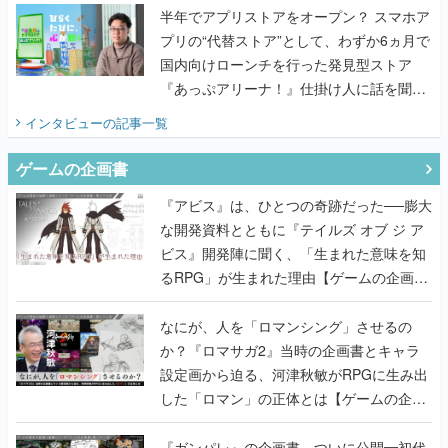
半年でアプリストアをオープン？ スマホア
プリの“代替ストア”として、わずか6ヵ月で
国内向けローンチを行った発見型ストア
『あっぷアリーナ！』仕掛け人に話を聞い
てみた
インタビュー
の記事一覧
ゲームの企画書
『アビス』は、ひとつの奇跡だった──膨大
な開発資料とともに『テイルズ オブ ジ ア
ビス』開発陣に聞く、「生まれた意味を知
るRPG」が生まれた理由【ゲームの企画
書】
なにが、人を「ロマンシング」させるの
か？『ロマサガ2』当時の企画書とキャラ
設定画から迫る、河津秋敏がRPGに生み出
した「ロマン」の正体とは【ゲームの企画
書】
『ガンパレ』の企画書、ついに公開━初代