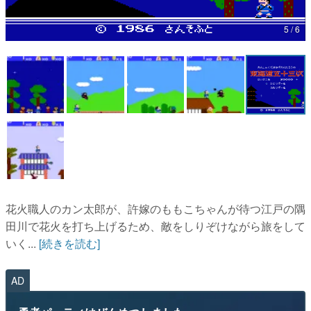
マンガ
5 / 6
女性向け
アプリレビュー
その他
電ファミニコゲーマーとは？
運営：株式会社マレ
花火職人のカン太郎が、許嫁のももこちゃんが待つ江戸の隅
田川で花火を打ち上げるため、敵をしりぞけながら旅をして
いく...
[続きを読む]
AD