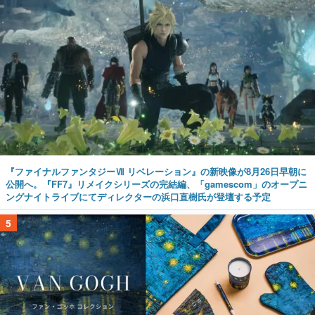
『ファイナルファンタジーⅦ リベレーション』の新映像が8月26日早朝に
公開へ。『FF7』リメイクシリーズの完結編、「gamescom」のオープニ
ングナイトライブにてディレクターの浜口直樹氏が登壇する予定
5