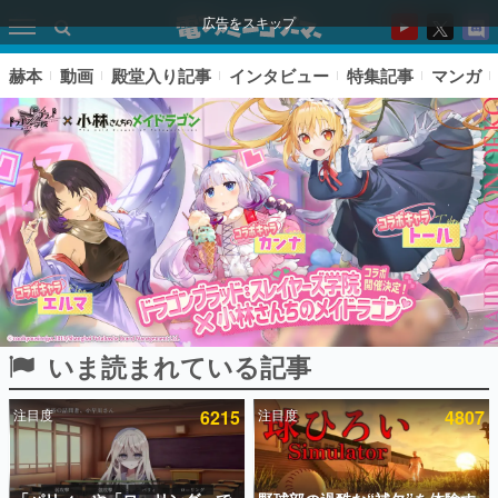
広告をスキップ
赫本
動画
殿堂入り記事
インタビュー
特集記事
マンガ
いま読まれている記事
ピックアップ
注目度
6215
注目度
4807
電ファミのいま読まれている記事ランキング
アプリセール情報