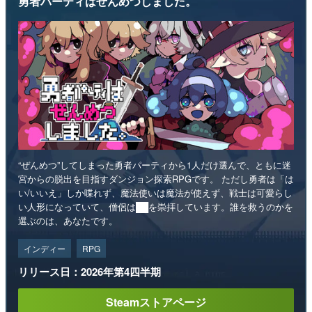
勇者パーティはぜんめつしました。
“ぜんめつ”してしまった勇者パーティから1人だけ選んで、ともに迷
宮からの脱出を目指すダンジョン探索RPGです。 ただし勇者は「は
い/いいえ」しか喋れず、魔法使いは魔法が使えず、戦士は可愛らし
い人形になっていて、僧侶は██を崇拝しています。誰を救うのかを
選ぶのは、あなたです。
インディー
RPG
リリース日：2026年第4四半期
Steamストアページ