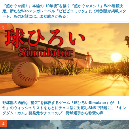
『超かぐや姫！』本編の“10年後”を描く『超かぐやメシ！』Web連載決
定。新たなWebマンガレーベル「ビビビコミック」にて特別話が掲載スタ
ート、あのお話には…まだ続きがある！
3
野球部の過酷な“補欠”を体験するゲーム『球ひろいSimulator』が「1
件」のウィッシュリストをもとにチェコ語に対応しSNSで話題に。『キン
グダム・カム』開発元やチェコのプロ野球選手から称賛の声
4