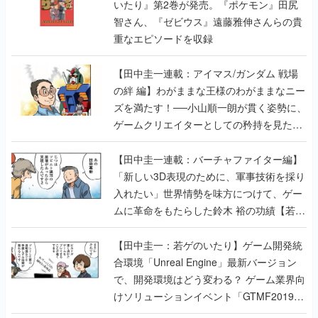
いたり』第2巻が発売。『ポケモン』田尻
智さん、『ゼビウス』遠藤雅伸さんらの貴
重なエピソードを収録
【田中圭一連載：アイマス/ガンダム 戦場
の絆 編】わがままな王様のわがままなニー
ズを満たす！──小山順一朗が貫く姿勢に、
ゲームクリエイターとしての矜持を見た
【若ゲのいたり最終回】
【田中圭一連載：バーチャファイター編】
「新しい3D表現のために、軍事技術を採り
入れたい」世界情勢を味方につけて、ゲー
ムに革命をもたらした鈴木 裕の功績【若ゲ
のいたり】
【田中圭一：若ゲのいたり】ゲーム開発統
合環境「Unreal Engine」最新バージョン
で、開発環境はどう変わる？ ゲーム業界向
けソリューションイベント「GTMF2019」
に行って、より理解を深めよう【PR】