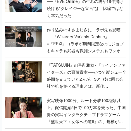
──『EVE Online』の生みの親が18年掲げ
続ける”クレイジーな宣言”は、比喩ではな
く本気だった
作り込みのすさまじさにコラボ先も驚嘆
──『Wizardry Variants Daphne』
×『FFXI』コラボが期間限定なのにジョブ
もキャラも武器も戦闘システムもワンオフ
で作り込まれた理由を両ディレクターに聞
く
『TATSUJIN』の弓削雅稔×『ライデンファ
イターズ』の齋藤貴幸──かつて縦シュー全
盛期を支えていた2人が、30年後に同じ会
社で机を並べる理由とは。新作
『TATSUJIN EXTREME』で初タッグを組
んだレジェンド2人に訊く開発秘話
実写映像1000分、ルート分岐100種類以
上。配信開始5日で100万本を売った、中国
発の実写インタラクティブドラマゲーム
『盛世天下：女帝への道II』の、規模が違
うこだわりをプロデューサーに聞いた