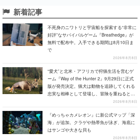
新着記事
不死身のニワトリと宇宙船を探索する“非常に
好評”なサバイバルゲーム『Breathedge』が
無料で配布中。入手できる期間は8月10日ま
で
2026年8月8日
“愛犬”と北米・アフリカで狩猟生活を営むゲ
ーム『Way of the Hunter 2』9月29日に正式
版が発売決定。猟犬は動物を追跡してくれる
忠実な相棒として登場し、冒険を重ねると成
長する。記念撮影も可能
2026年8月8日
『めっちゃカメレオン』に新公式マップ「深
海」が追加。クラゲや熱帯魚が泳ぎ、海底に
はサンゴや大きな貝も
2026年8月8日