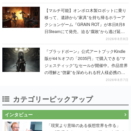
【マルチ可能】オンボロ木製ロボットに乗り
移って、遺跡から“家具”を持ち帰るホラーア
クションゲーム『GRAIN ROT』が本日8月8
日Steamにて発売。迫る“腐敗”から逃げ延
び、持ち帰った家具で基地を再建
2026年8月8日
『ブラッドボーン』公式アートブックKindle
版が44％オフの「2035円」で購入できる“マ
ジェスティック”なセールが開催中。作品世界
の理解と“啓蒙”を深められる狩人様必携の一
冊
2026年8月7日
カテゴリーピックアップ
インタビュー
「現実より意味のある仮想世界を作る」