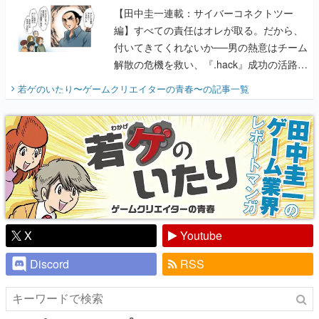
【田中圭一連載：サイバーコネクトツー
編】すべての責任はオレが取る。だから、
付いてきてくれないか──男の熱意はチーム
解散の危機を救い、『.hack』成功の活路を
開く。業界の快男児・松山 洋に流れる血は
若ゲのいたり〜ゲームクリエイターの青春〜
の記事一覧
『少年ジャンプ』色だった【若ゲのいた
り】
X
Youtube
Discord
RSS