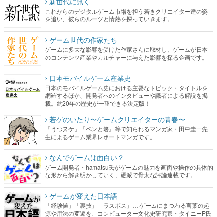
新世代に訊く
これからのデジタルゲーム市場を担う若きクリエイター達の姿
を追い、彼らのルーツと情熱を探っていきます。
ゲーム世代の作家たち
ゲームに多大な影響を受けた作家さんに取材し、ゲームが日本
のコンテンツ産業やカルチャーに与えた影響を探る企画です。
日本モバイルゲーム産業史
日本のモバイルゲーム史における主要なトピック・タイトルを
網羅するほか、開発者へのインタビューや識者による解説を掲
載。約20年の歴史が一望できる決定版！
若ゲのいたり〜ゲームクリエイターの青春〜
『うつヌケ』『ペンと箸』等で知られるマンガ家・田中圭一先
生によるゲーム業界レポートマンガです。
なんでゲームは面白い？
ゲーム開発者・hamatsu氏がゲームの魅力を画面や操作の具体的
な形から解き明かしていく、硬派で骨太な評論連載です。
ゲームが変えた日本語
「経験値」「裏技」「ラスボス」… ゲームにまつわる言葉の起
源や用法の変遷を、コンピューター文化史研究家・タイニーP氏