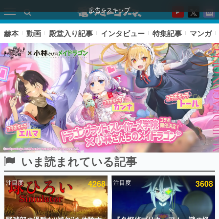
広告をスキップ
赫本
動画
殿堂入り記事
インタビュー
特集記事
マンガ
いま読まれている記事
ピックアップ
注目度
4268
注目度
3608
電ファミのいま読まれている記事ランキング
アプリセール情報