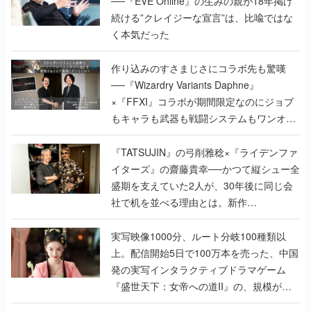
──『EVE Online』の生みの親が18年掲げ
続ける”クレイジーな宣言”は、比喩ではな
く本気だった
作り込みのすさまじさにコラボ先も驚嘆
──『Wizardry Variants Daphne』
×『FFXI』コラボが期間限定なのにジョブ
もキャラも武器も戦闘システムもワンオフ
で作り込まれた理由を両ディレクターに聞
く
『TATSUJIN』の弓削雅稔×『ライデンファ
イターズ』の齋藤貴幸──かつて縦シュー全
盛期を支えていた2人が、30年後に同じ会
社で机を並べる理由とは。新作
『TATSUJIN EXTREME』で初タッグを組
んだレジェンド2人に訊く開発秘話
実写映像1000分、ルート分岐100種類以
上。配信開始5日で100万本を売った、中国
発の実写インタラクティブドラマゲーム
『盛世天下：女帝への道II』の、規模が違
うこだわりをプロデューサーに聞いた