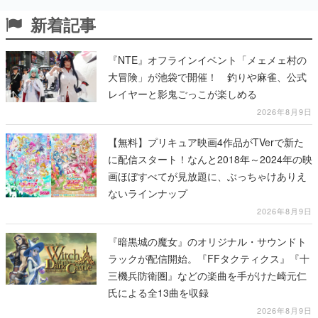
新着記事
『NTE』オフラインイベント「メェメェ村の
大冒険」が池袋で開催！ 釣りや麻雀、公式
レイヤーと影鬼ごっこが楽しめる
2026年8月9日
【無料】プリキュア映画4作品がTVerで新た
に配信スタート！なんと2018年～2024年の映
画ほぼすべてが見放題に、ぶっちゃけありえ
ないラインナップ
2026年8月9日
『暗黒城の魔女』のオリジナル・サウンドト
ラックが配信開始。『FFタクティクス』『十
三機兵防衛圏』などの楽曲を手がけた崎元仁
氏による全13曲を収録
2026年8月9日