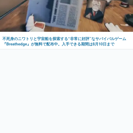
不死身のニワトリと宇宙船を探索する“非常に好評”なサバイバルゲーム
『Breathedge』が無料で配布中。入手できる期間は8月10日まで