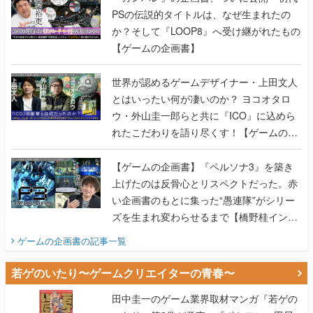
PSの伝説的タイトルは、なぜ生まれたの
か？そして『LOOP8』へ受け継がれたもの
【ゲームの企画書】
世界が認めるゲームデザイナー・上田文人
とはいったい何が凄いのか？ ヨコオタロ
ウ・外山圭一郎らと共に『ICO』に込めら
れたこだわりを語り尽くす！【ゲームの企
画書】
【ゲームの企画書】『ペルソナ3』を築き
上げたのは反骨心とリスペクトだった。赤
い企画書のもとに集った“愚連隊”がシリー
ズを生まれ変わらせるまで【橋野桂インタ
ビュー】
ゲームの企画書
の記事一覧
若ゲのいたり〜ゲームクリエイターの青春〜
田中圭一のゲーム業界取材マンガ『若ゲの