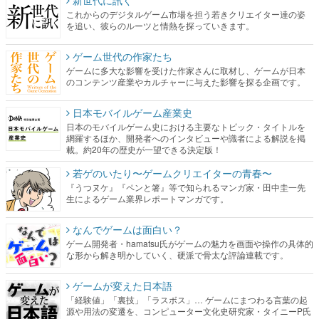
これからのデジタルゲーム市場を担う若きクリエイター達の姿
を追い、彼らのルーツと情熱を探っていきます。
ゲーム世代の作家たち
ゲームに多大な影響を受けた作家さんに取材し、ゲームが日本
のコンテンツ産業やカルチャーに与えた影響を探る企画です。
日本モバイルゲーム産業史
日本のモバイルゲーム史における主要なトピック・タイトルを
網羅するほか、開発者へのインタビューや識者による解説を掲
載。約20年の歴史が一望できる決定版！
若ゲのいたり〜ゲームクリエイターの青春〜
『うつヌケ』『ペンと箸』等で知られるマンガ家・田中圭一先
生によるゲーム業界レポートマンガです。
なんでゲームは面白い？
ゲーム開発者・hamatsu氏がゲームの魅力を画面や操作の具体的
な形から解き明かしていく、硬派で骨太な評論連載です。
ゲームが変えた日本語
「経験値」「裏技」「ラスボス」… ゲームにまつわる言葉の起
源や用法の変遷を、コンピューター文化史研究家・タイニーP氏