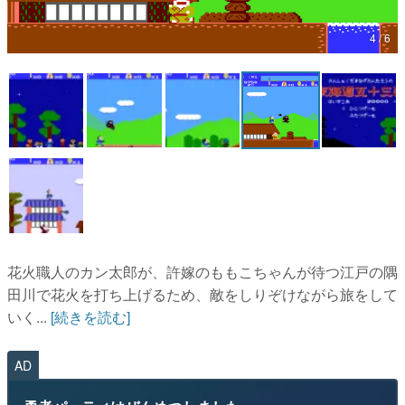
マンガ
4 / 6
女性向け
アプリレビュー
その他
電ファミニコゲーマーとは？
運営：株式会社マレ
花火職人のカン太郎が、許嫁のももこちゃんが待つ江戸の隅
田川で花火を打ち上げるため、敵をしりぞけながら旅をして
いく...
[続きを読む]
AD