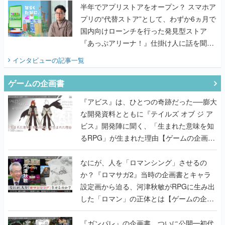
半年でアプリストアをオープン？ スマホア
プリの“代替ストア”として、わずか6ヵ月で
国内向けローンチを行った発見型ストア
『あっぷアリーナ！』仕掛け人に話を聞い
てみた
インタビュー
の記事一覧
ゲームの企画書
『アビス』は、ひとつの奇跡だった──膨大
な開発資料とともに『テイルズ オブ ジ ア
ビス』開発陣に聞く、「生まれた意味を知
るRPG」が生まれた理由【ゲームの企画
書】
なにが、人を「ロマンシング」させるの
か？『ロマサガ2』当時の企画書とキャラ
設定画から迫る、河津秋敏がRPGに生み出
した「ロマン」の正体とは【ゲームの企画
書】
『ガンパレ』の企画書、ついに公開━初代