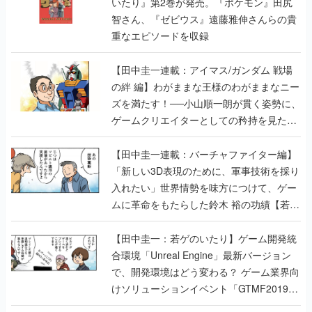
いたり』第2巻が発売。『ポケモン』田尻
智さん、『ゼビウス』遠藤雅伸さんらの貴
重なエピソードを収録
【田中圭一連載：アイマス/ガンダム 戦場
の絆 編】わがままな王様のわがままなニー
ズを満たす！──小山順一朗が貫く姿勢に、
ゲームクリエイターとしての矜持を見た
【若ゲのいたり最終回】
【田中圭一連載：バーチャファイター編】
「新しい3D表現のために、軍事技術を採り
入れたい」世界情勢を味方につけて、ゲー
ムに革命をもたらした鈴木 裕の功績【若ゲ
のいたり】
【田中圭一：若ゲのいたり】ゲーム開発統
合環境「Unreal Engine」最新バージョン
で、開発環境はどう変わる？ ゲーム業界向
けソリューションイベント「GTMF2019」
に行って、より理解を深めよう【PR】