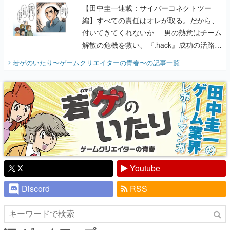
【田中圭一連載：サイバーコネクトツー
編】すべての責任はオレが取る。だから、
付いてきてくれないか──男の熱意はチーム
解散の危機を救い、『.hack』成功の活路を
開く。業界の快男児・松山 洋に流れる血は
若ゲのいたり〜ゲームクリエイターの青春〜
の記事一覧
『少年ジャンプ』色だった【若ゲのいた
り】
X
Youtube
Discord
RSS