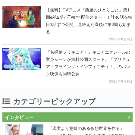
【無料】TVアニメ『薬屋のひとりごと』第1
期&第2期がTVerで配信スタート！計48話を毎
日1話ずつ公開、見終えた直後に第3期も始ま
る
2026年8月9日
『名探偵プリキュア！』キュアエクレールの
変身シーンが無料公開スタート。「プリキュ
ア！フライング・インフィニティ！」のバン
ク映像も同時公開
2026年8月9日
カテゴリーピックアップ
インタビュー
「現実より意味のある仮想世界を作る」