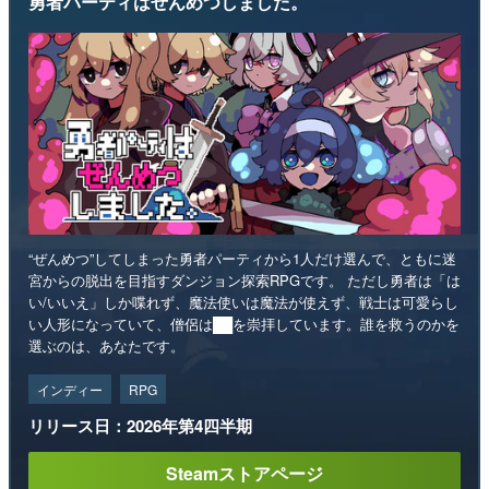
勇者パーティはぜんめつしました。
“ぜんめつ”してしまった勇者パーティから1人だけ選んで、ともに迷
宮からの脱出を目指すダンジョン探索RPGです。 ただし勇者は「は
い/いいえ」しか喋れず、魔法使いは魔法が使えず、戦士は可愛らし
い人形になっていて、僧侶は██を崇拝しています。誰を救うのかを
選ぶのは、あなたです。
インディー
RPG
リリース日：2026年第4四半期
Steamストアページ