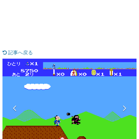
日本のコンテンツ産業やカルチャーに与えた影響を探る企
画です。
日本モバイルゲーム産業史
日本のモバイルゲーム史における主要なトピック・タイト
ルを網羅するほか、開発者へのインタビューや識者による
解説を掲載。約20年の歴史が一望できる決定版！
若ゲのいたり〜ゲームクリエイターの青春〜
『うつヌケ』『ペンと箸』等で知られるマンガ家・田中圭
記事へ戻る
一先生によるゲーム業界レポートマンガです。
なんでゲームは面白い？
ゲーム開発者・hamatsu氏がゲームの魅力を画面や操作の
具体的な形から解き明かしていく、硬派で骨太な評論連載
です。
ゲームが変えた日本語
「経験値」「裏技」「ラスボス」… ゲームにまつわる言葉
の起源や用法の変遷を、コンピューター文化史研究家・タ
イニーP氏が徹底調査。
カテゴリ
特集記事