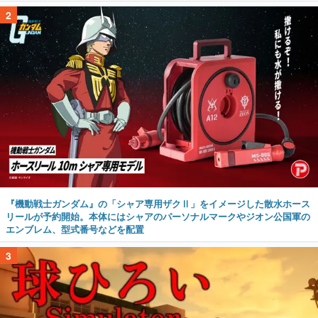
2
『機動戦士ガンダム』の「シャア専用ザクⅡ」をイメージした散水ホース
リールが予約開始。本体にはシャアのパーソナルマークやジオン公国軍の
エンブレム、型式番号などを配置
3