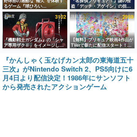
野球部の過酷な“補欠”を体験す
『名探偵プリキュア！』謎の怪
るゲーム『球ひろい
盗「デッチ・アゲイン」の担当
インタビュー
Simulator』が「1件」のウィッ
キャストは天﨑滉平さんと判
注目度
3102
注目度
2959
シュリストをもとにチェコ語に
明。『Re:ゼロから始める異世
連載・特集一覧
対応しSNSで話題に。『キング
界生活』オットー役、『ヒプノ
ダム・カム』開発元やチェコの
シスマイク』山田三郎役など
プロ野球選手から称賛の声
殿堂入り記事
『機動戦士ガンダム』の「シャ
【無料】プリキュア映画4作品が
SNS拡散数が数千以上！ ページビュー数万以上！ などな
ど。多くの人々に読まれた、電ファミ渾身の“殿堂入り”記
ア専用ザクⅡ」をイメージした
TVerで新たに配信スタート！な
事をまとめました。
散水ホースリールが予約開始。
んと2018年～2024年の映画ほぼ
本体にはシャアのパーソナルマ
すべてが見放題に、ぶっちゃけ
『かんしゃく玉なげカン太郎の東海道五十
ゲームの企画書
ークやジオン公国軍のエンブレ
ありえないラインナップ
名作ゲームクリエイターの方々に製作時のエピソードをお
三次』がNintendo Switch 2、PS5向けに6
ム、型式番号などを配置
聞きし、ヒットする企画（ゲーム）とは何か？を探ってい
きます。
月4日より配信決定！1986年にサンソフト
赫本
から発売されたアクションゲーム
この物語を解いてはいけない。『赫本』は、〈試験問題〉
の形をした短編ホラー小説集です。
新世代に訊く
これからのデジタルゲーム市場を担う若きクリエイター達
の姿を追い、彼らのルーツと情熱を探っていきます。
ゲーム世代の作家たち
ゲームに多大な影響を受けた作家さんに取材し、ゲームが