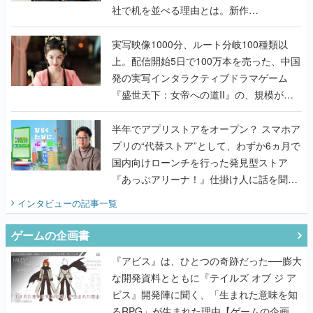
社で机を並べる理由とは。新作
『TATSUJIN EXTREME』で初タッグを組
んだレジェンド2人に訊く開発秘話
実写映像1000分、ルート分岐100種類以
上。配信開始5日で100万本を売った、中国
発の実写インタラクティブドラマゲーム
『盛世天下：女帝への道II』の、規模が違
うこだわりをプロデューサーに聞いた
半年でアプリストアをオープン？ スマホア
プリの“代替ストア”として、わずか6ヵ月で
国内向けローンチを行った発見型ストア
『あっぷアリーナ！』仕掛け人に話を聞い
てみた
インタビュー
の記事一覧
ゲームの企画書
『アビス』は、ひとつの奇跡だった──膨大
な開発資料とともに『テイルズ オブ ジ ア
ビス』開発陣に聞く、「生まれた意味を知
るRPG」が生まれた理由【ゲームの企画