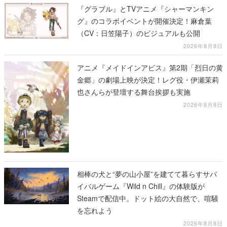
『グラブル』とTVアニメ『シャーマンキン
グ』のコラボイベントが開催決定！麻倉葉
（CV：日笠陽子）のビジュアルも公開
2026年8月8日
アニメ『メイドインアビス』第2期「烈日の黄
金郷」の劇場上映が決定！レグ役・伊瀬茉莉
也さんらが登壇する舞台挨拶も実施
2026年8月8日
相棒の犬と“夢の山小屋”を建てて暮らすサバ
イバルゲーム『Wild n Chill』の体験版が
Steamで配信中。ドット絵の大自然で、喧騒
を忘れよう
2026年8月8日