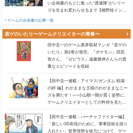
い企画書のもとに集った“愚連隊”がシリー
ズを生まれ変わらせるまで【橋野桂インタ
ビュー】
ゲームの企画書
の記事一覧
若ゲのいたり〜ゲームクリエイターの青春〜
田中圭一のゲーム業界取材マンガ『若ゲの
いたり』第2巻が発売。『ポケモン』田尻
智さん、『ゼビウス』遠藤雅伸さんらの貴
重なエピソードを収録
【田中圭一連載：アイマス/ガンダム 戦場
の絆 編】わがままな王様のわがままなニー
ズを満たす！──小山順一朗が貫く姿勢に、
ゲームクリエイターとしての矜持を見た
【若ゲのいたり最終回】
【田中圭一連載：バーチャファイター編】
「新しい3D表現のために、軍事技術を採り
入れたい」世界情勢を味方につけて、ゲー