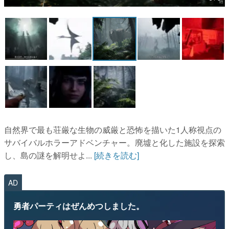
マンガ
女性向け
アプリレビュー
その他
電ファミニコゲーマーとは？
運営：株式会社マレ
自然界で最も荘厳な生物の威厳と恐怖を描いた1人称視点の
サバイバルホラーアドベンチャー。廃墟と化した施設を探索
し、島の謎を解明せよ...
[続きを読む]
AD
勇者パーティはぜんめつしました。