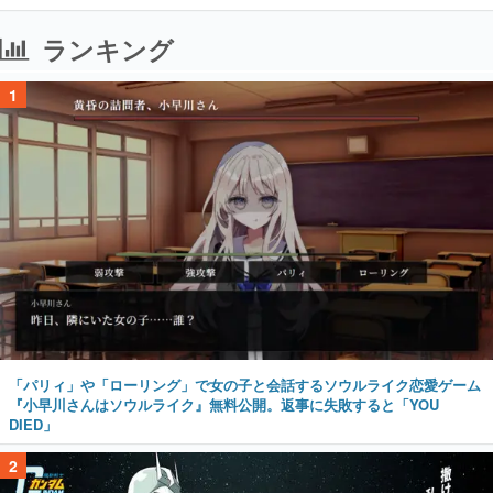
ランキング
1
「パリィ」や「ローリング」で女の子と会話するソウルライク恋愛ゲーム
『小早川さんはソウルライク』無料公開。返事に失敗すると「YOU
DIED」
2