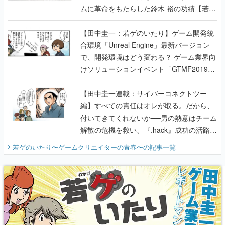
ムに革命をもたらした鈴木 裕の功績【若ゲ
のいたり】
【田中圭一：若ゲのいたり】ゲーム開発統
合環境「Unreal Engine」最新バージョン
で、開発環境はどう変わる？ ゲーム業界向
けソリューションイベント「GTMF2019」
に行って、より理解を深めよう【PR】
【田中圭一連載：サイバーコネクトツー
編】すべての責任はオレが取る。だから、
付いてきてくれないか──男の熱意はチーム
解散の危機を救い、『.hack』成功の活路を
開く。業界の快男児・松山 洋に流れる血は
若ゲのいたり〜ゲームクリエイターの青春〜
の記事一覧
『少年ジャンプ』色だった【若ゲのいた
り】