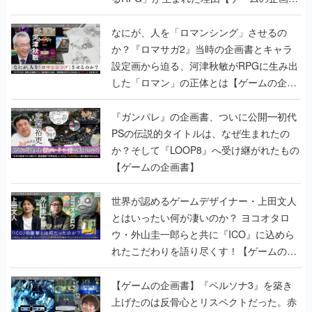
書】
なにが、人を「ロマンシング」させるの
か？『ロマサガ2』当時の企画書とキャラ
設定画から迫る、河津秋敏がRPGに生み出
した「ロマン」の正体とは【ゲームの企画
書】
『ガンパレ』の企画書、ついに公開━初代
PSの伝説的タイトルは、なぜ生まれたの
か？そして『LOOP8』へ受け継がれたもの
【ゲームの企画書】
世界が認めるゲームデザイナー・上田文人
とはいったい何が凄いのか？ ヨコオタロ
ウ・外山圭一郎らと共に『ICO』に込めら
れたこだわりを語り尽くす！【ゲームの企
画書】
【ゲームの企画書】『ペルソナ3』を築き
上げたのは反骨心とリスペクトだった。赤