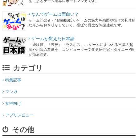
生によるゲーム業界レポートマンガです。
なんでゲームは面白い？
ゲーム開発者・hamatsu氏がゲームの魅力を画面や操作の具体的
な形から解き明かしていく、硬派で骨太な評論連載です。
ゲームが変えた日本語
「経験値」「裏技」「ラスボス」… ゲームにまつわる言葉の起
源や用法の変遷を、コンピューター文化史研究家・タイニーP氏
が徹底調査。
カテゴリ
特集記事
マンガ
女性向け
アプリレビュー
その他