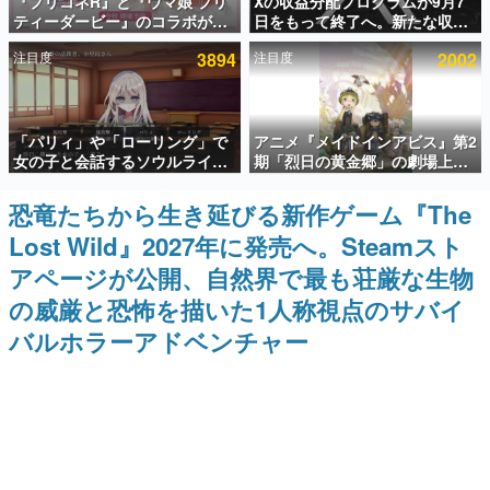
『プリコネR』と『ウマ娘 プリ
Xの収益分配プログラムが9月7
ティーダービー』のコラボが決
日をもって終了へ。新たな収益
インタビュー
定！“最大170連無料”の8.5周年
化制度「Original Content
注目度
3894
注目度
2002
キャンペーンなども発表
Rewards Program」を発表
連載・特集一覧
殿堂入り記事
「パリィ」や「ローリング」で
アニメ『メイドインアビス』第2
SNS拡散数が数千以上！ ページビュー数万以上！ などな
ど。多くの人々に読まれた、電ファミ渾身の“殿堂入り”記
女の子と会話するソウルライク
期「烈日の黄金郷」の劇場上映
事をまとめました。
恋愛ゲーム『小早川さんはソウ
が決定！レグ役・伊瀬茉莉也さ
ルライク』無料公開。返事に失
んらが登壇する舞台挨拶も実施
恐竜たちから生き延びる新作ゲーム『The
ゲームの企画書
敗すると「YOU DIED」
名作ゲームクリエイターの方々に製作時のエピソードをお
Lost Wild』2027年に発売へ。Steamスト
聞きし、ヒットする企画（ゲーム）とは何か？を探ってい
きます。
アページが公開、自然界で最も荘厳な生物
赫本
の威厳と恐怖を描いた1人称視点のサバイ
この物語を解いてはいけない。『赫本』は、〈試験問題〉
バルホラーアドベンチャー
の形をした短編ホラー小説集です。
新世代に訊く
これからのデジタルゲーム市場を担う若きクリエイター達
の姿を追い、彼らのルーツと情熱を探っていきます。
ゲーム世代の作家たち
ゲームに多大な影響を受けた作家さんに取材し、ゲームが