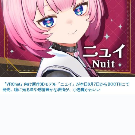
『VRChat』向け新作3Dモデル「ニュイ」が本日8月7日からBOOTHにて
発売。瞳に光る星や感情豊かな表情が、小悪魔かわいい