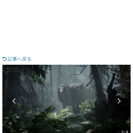
日本のコンテンツ産業やカルチャーに与えた影響を探る企
画です。
日本モバイルゲーム産業史
日本のモバイルゲーム史における主要なトピック・タイト
ルを網羅するほか、開発者へのインタビューや識者による
解説を掲載。約20年の歴史が一望できる決定版！
若ゲのいたり〜ゲームクリエイターの青春〜
『うつヌケ』『ペンと箸』等で知られるマンガ家・田中圭
一先生によるゲーム業界レポートマンガです。
記事へ戻る
なんでゲームは面白い？
ゲーム開発者・hamatsu氏がゲームの魅力を画面や操作の
具体的な形から解き明かしていく、硬派で骨太な評論連載
です。
ゲームが変えた日本語
「経験値」「裏技」「ラスボス」… ゲームにまつわる言葉
の起源や用法の変遷を、コンピューター文化史研究家・タ
イニーP氏が徹底調査。
カテゴリ
3 / 8
特集記事