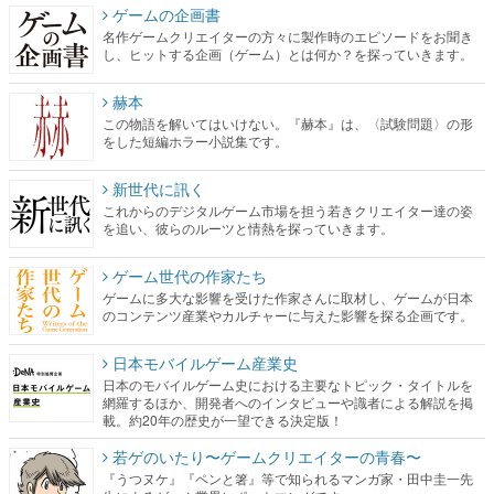
ゲームの企画書
名作ゲームクリエイターの方々に製作時のエピソードをお聞き
し、ヒットする企画（ゲーム）とは何か？を探っていきます。
赫本
この物語を解いてはいけない。『赫本』は、〈試験問題〉の形
をした短編ホラー小説集です。
新世代に訊く
これからのデジタルゲーム市場を担う若きクリエイター達の姿
を追い、彼らのルーツと情熱を探っていきます。
ゲーム世代の作家たち
ゲームに多大な影響を受けた作家さんに取材し、ゲームが日本
のコンテンツ産業やカルチャーに与えた影響を探る企画です。
日本モバイルゲーム産業史
日本のモバイルゲーム史における主要なトピック・タイトルを
網羅するほか、開発者へのインタビューや識者による解説を掲
載。約20年の歴史が一望できる決定版！
若ゲのいたり〜ゲームクリエイターの青春〜
『うつヌケ』『ペンと箸』等で知られるマンガ家・田中圭一先