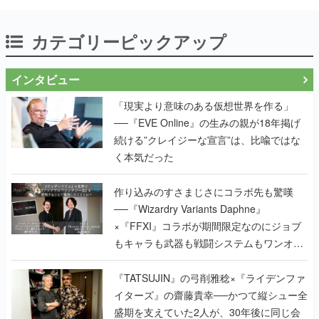
カテゴリーピックアップ
インタビュー
「現実より意味のある仮想世界を作る」
──『EVE Online』の生みの親が18年掲げ
続ける”クレイジーな宣言”は、比喩ではな
く本気だった
作り込みのすさまじさにコラボ先も驚嘆
──『Wizardry Variants Daphne』
×『FFXI』コラボが期間限定なのにジョブ
もキャラも武器も戦闘システムもワンオフ
で作り込まれた理由を両ディレクターに聞
く
『TATSUJIN』の弓削雅稔×『ライデンファ
イターズ』の齋藤貴幸──かつて縦シュー全
盛期を支えていた2人が、30年後に同じ会