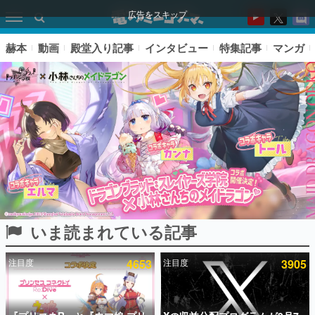
広告をスキップ
赫本
動画
殿堂入り記事
インタビュー
特集記事
マンガ
いま読まれている記事
ピックアップ
注目度
4653
注目度
3905
電ファミのいま読まれている記事ランキング
アプリセール情報