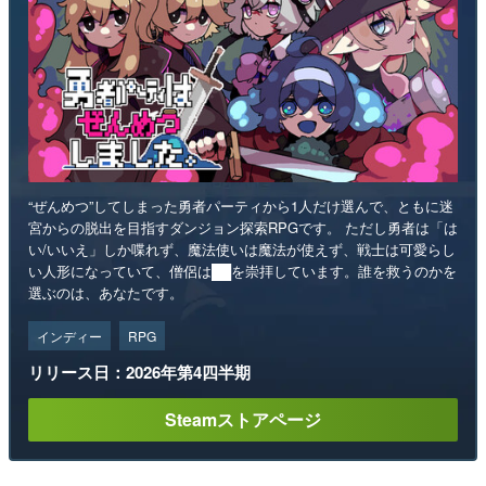
“ぜんめつ”してしまった勇者パーティから1人だけ選んで、ともに迷
宮からの脱出を目指すダンジョン探索RPGです。 ただし勇者は「は
い/いいえ」しか喋れず、魔法使いは魔法が使えず、戦士は可愛らし
い人形になっていて、僧侶は██を崇拝しています。誰を救うのかを
選ぶのは、あなたです。
インディー
RPG
リリース日：2026年第4四半期
Steamストアページ