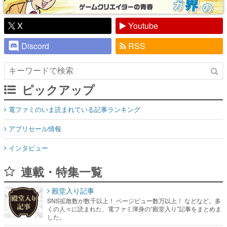
X
Youtube
Discord
RSS
ピックアップ
電ファミのいま読まれている記事ランキング
アプリセール情報
インタビュー
連載・特集一覧
殿堂入り記事
SNS拡散数が数千以上！ ページビュー数万以上！ などなど。多
くの人々に読まれた、電ファミ渾身の“殿堂入り”記事をまとめま
した。