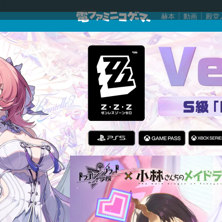
赫本
動画
殿堂