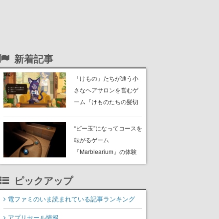
新着記事
「けもの」たちが通う小
さなヘアサロンを営むゲ
ーム『けものたちの髪切
り屋』体験版が配信開
始。悩みを持ったお客様
“ビー玉”になってコースを
と会話を交わし“本当に望
転がるゲーム
んでる髪型”を見つけ出す
『Marblearium』の体験
版がSteamで本日8月7日
より配信。Lo-Fiビートに
ピックアップ
乗って奇妙な空間を探検
電ファミのいま読まれている記事ランキング
アプリセール情報