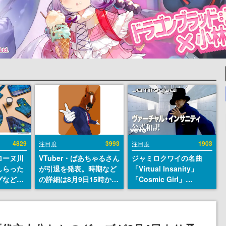
4829
3993
1903
注目度
注目度
ローヌ川
VTuber・ばあちゃるさん
ジャミロクワイの名曲
しらった
が引退を発表。時期など
「Virtual Insanity」
グなどが
の詳細は8月9日15時から
「Cosmic Girl」
時より2
の配信で説明
「Canned Heat」公式日
販売
本語字幕付きMVがいき
なり公開！「SUMMER
SONIC 2026」での9年ぶ