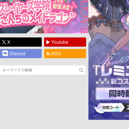
X
Youtube
Discord
RSS