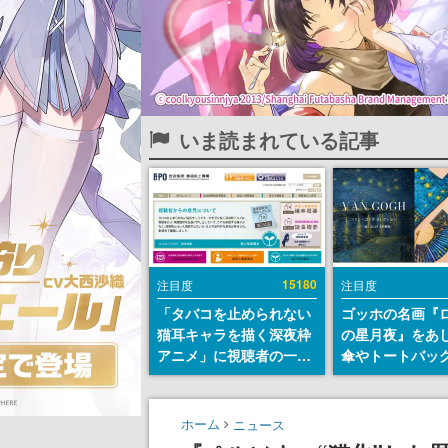
いま読まれている記事
15180
注目度
注目度
「タバコを止められない
ゴッホの名画『
猫耳キャラを描く深夜枠
の星月夜』をあ
アニメ」に視聴者の一部
傘やトートバッ
から批判意見。違法薬物
登場。8月7日21
の使用と思しき描写も含
日間限定で予約
めて、BPOが議論を交わ
ホーム
ニュース
す