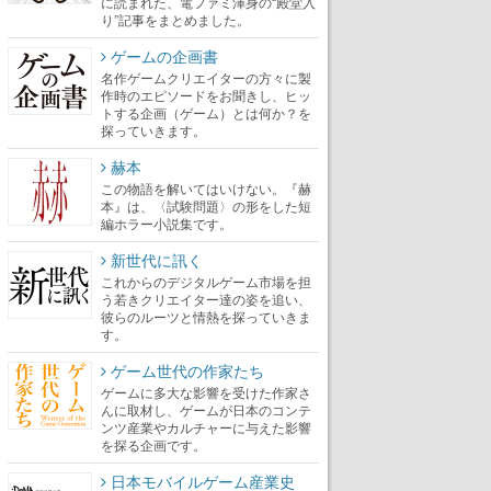
に読まれた、電ファミ渾身の“殿堂入
り”記事をまとめました。
ゲームの企画書
名作ゲームクリエイターの方々に製
作時のエピソードをお聞きし、ヒッ
トする企画（ゲーム）とは何か？を
探っていきます。
赫本
この物語を解いてはいけない。『赫
本』は、〈試験問題〉の形をした短
編ホラー小説集です。
新世代に訊く
これからのデジタルゲーム市場を担
う若きクリエイター達の姿を追い、
彼らのルーツと情熱を探っていきま
す。
ゲーム世代の作家たち
ゲームに多大な影響を受けた作家さ
んに取材し、ゲームが日本のコンテ
ンツ産業やカルチャーに与えた影響
を探る企画です。
日本モバイルゲーム産業史