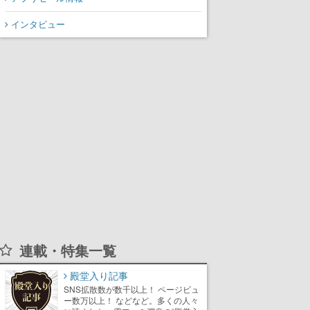
インタビュー
連載・特集一覧
殿堂入り記事
SNS拡散数が数千以上！ ページビュ
ー数万以上！ などなど。多くの人々