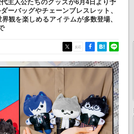
歴代主人公たちのグッズが6月4日より予
りとなる日本公演を記念
ルダーバッグやチェーンブレスレット、
して
世界観を楽しめるアイテムが多数登場、
で
反応