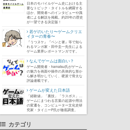
日本のモバイルゲーム史における主
要なトピック・タイトルを網羅する
ほか、開発者へのインタビューや識
者による解説を掲載。約20年の歴史
が一望できる決定版！
若ゲのいたり〜ゲームクリエ
イターの青春〜
『うつヌケ』『ペンと箸』等で知ら
れるマンガ家・田中圭一先生による
ゲーム業界レポートマンガです。
なんでゲームは面白い？
ゲーム開発者・hamatsu氏がゲーム
の魅力を画面や操作の具体的な形か
ら解き明かしていく、硬派で骨太な
評論連載です。
ゲームが変えた日本語
「経験値」「裏技」「ラスボス」…
ゲームにまつわる言葉の起源や用法
の変遷を、コンピューター文化史研
究家・タイニーP氏が徹底調査。
カテゴリ