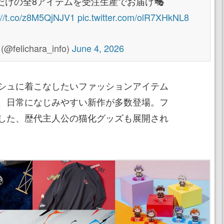
けの全8アイテムを受注生産でお届け🎭
://t.co/z8M5QjNJV1
pic.twitter.com/olR7XHkNL8
ichara_info)
June 4, 2026
シュに着こなしたいファッションアイテム
、日常になじみやすい新作が多数登場。フ
した、歴代主人公の猫化グッズも展開され