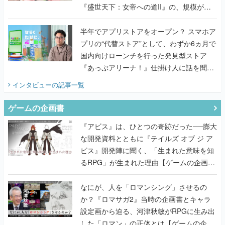
『盛世天下：女帝への道II』の、規模が違
うこだわりをプロデューサーに聞いた
半年でアプリストアをオープン？ スマホア
プリの“代替ストア”として、わずか6ヵ月で
国内向けローンチを行った発見型ストア
『あっぷアリーナ！』仕掛け人に話を聞い
てみた
インタビュー
の記事一覧
ゲームの企画書
『アビス』は、ひとつの奇跡だった──膨大
な開発資料とともに『テイルズ オブ ジ ア
ビス』開発陣に聞く、「生まれた意味を知
るRPG」が生まれた理由【ゲームの企画
書】
なにが、人を「ロマンシング」させるの
か？『ロマサガ2』当時の企画書とキャラ
設定画から迫る、河津秋敏がRPGに生み出
した「ロマン」の正体とは【ゲームの企画