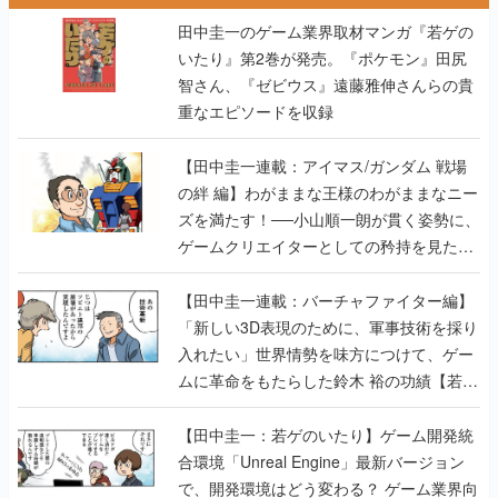
田中圭一のゲーム業界取材マンガ『若ゲの
いたり』第2巻が発売。『ポケモン』田尻
智さん、『ゼビウス』遠藤雅伸さんらの貴
重なエピソードを収録
【田中圭一連載：アイマス/ガンダム 戦場
の絆 編】わがままな王様のわがままなニー
ズを満たす！──小山順一朗が貫く姿勢に、
ゲームクリエイターとしての矜持を見た
【若ゲのいたり最終回】
【田中圭一連載：バーチャファイター編】
「新しい3D表現のために、軍事技術を採り
入れたい」世界情勢を味方につけて、ゲー
ムに革命をもたらした鈴木 裕の功績【若ゲ
のいたり】
【田中圭一：若ゲのいたり】ゲーム開発統
合環境「Unreal Engine」最新バージョン
で、開発環境はどう変わる？ ゲーム業界向