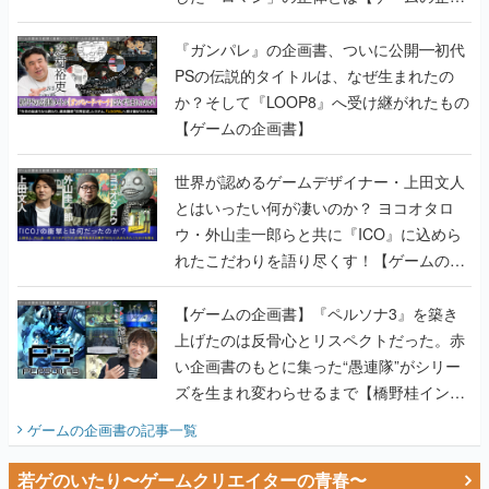
書】
『ガンパレ』の企画書、ついに公開━初代
PSの伝説的タイトルは、なぜ生まれたの
か？そして『LOOP8』へ受け継がれたもの
【ゲームの企画書】
世界が認めるゲームデザイナー・上田文人
とはいったい何が凄いのか？ ヨコオタロ
ウ・外山圭一郎らと共に『ICO』に込めら
れたこだわりを語り尽くす！【ゲームの企
画書】
【ゲームの企画書】『ペルソナ3』を築き
上げたのは反骨心とリスペクトだった。赤
い企画書のもとに集った“愚連隊”がシリー
ズを生まれ変わらせるまで【橋野桂インタ
ビュー】
ゲームの企画書
の記事一覧
若ゲのいたり〜ゲームクリエイターの青春〜