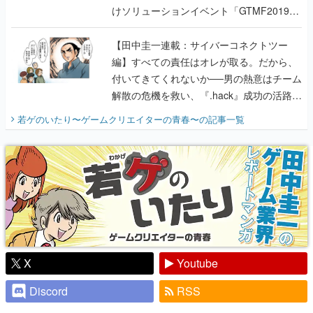
けソリューションイベント「GTMF2019」
に行って、より理解を深めよう【PR】
【田中圭一連載：サイバーコネクトツー
編】すべての責任はオレが取る。だから、
付いてきてくれないか──男の熱意はチーム
解散の危機を救い、『.hack』成功の活路を
開く。業界の快男児・松山 洋に流れる血は
若ゲのいたり〜ゲームクリエイターの青春〜
の記事一覧
『少年ジャンプ』色だった【若ゲのいた
り】
X
Youtube
Discord
RSS