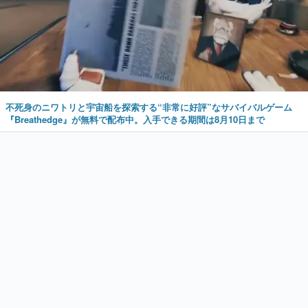
不死身のニワトリと宇宙船を探索する“非常に好評”なサバイバルゲーム
『Breathedge』が無料で配布中。入手できる期間は8月10日まで