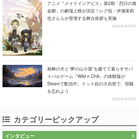
アニメ『メイドインアビス』第2期「烈日の黄
金郷」の劇場上映が決定！レグ役・伊瀬茉莉
也さんらが登壇する舞台挨拶も実施
2026年8月8日
相棒の犬と“夢の山小屋”を建てて暮らすサバ
イバルゲーム『Wild n Chill』の体験版が
Steamで配信中。ドット絵の大自然で、喧騒
を忘れよう
2026年8月8日
カテゴリーピックアップ
インタビュー