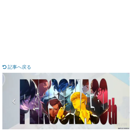
日本のコンテンツ産業やカルチャーに与えた影響を探る企
画です。
日本モバイルゲーム産業史
日本のモバイルゲーム史における主要なトピック・タイト
ルを網羅するほか、開発者へのインタビューや識者による
解説を掲載。約20年の歴史が一望できる決定版！
若ゲのいたり〜ゲームクリエイターの青春〜
『うつヌケ』『ペンと箸』等で知られるマンガ家・田中圭
一先生によるゲーム業界レポートマンガです。
記事へ戻る
なんでゲームは面白い？
ゲーム開発者・hamatsu氏がゲームの魅力を画面や操作の
具体的な形から解き明かしていく、硬派で骨太な評論連載
です。
ゲームが変えた日本語
「経験値」「裏技」「ラスボス」… ゲームにまつわる言葉
の起源や用法の変遷を、コンピューター文化史研究家・タ
イニーP氏が徹底調査。
カテゴリ
11 / 11
特集記事