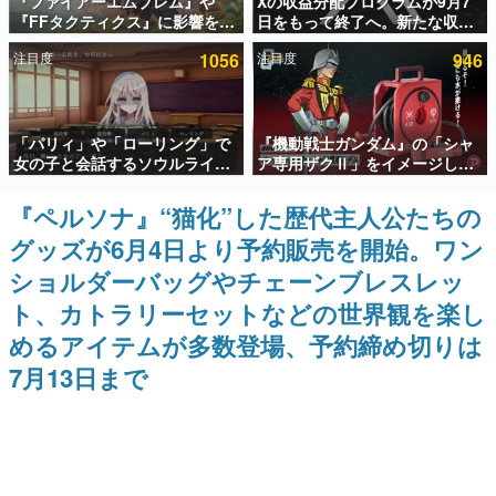
『ファイアーエムブレム』や
Xの収益分配プログラムが9月7
『FFタクティクス』に影響を受
日をもって終了へ。新たな収益
インタビュー
けた新作戦略RPG『Beaten
化制度「Original Content
注目度
1056
注目度
946
Path』2027年に発売へ。
Rewards Program」を発表
連載・特集一覧
PC（Steam）、PS5、Xbox、
Switch向けにリリース予定
殿堂入り記事
「パリィ」や「ローリング」で
『機動戦士ガンダム』の「シャ
SNS拡散数が数千以上！ ページビュー数万以上！ などな
ど。多くの人々に読まれた、電ファミ渾身の“殿堂入り”記
女の子と会話するソウルライク
ア専用ザクⅡ」をイメージした
事をまとめました。
恋愛ゲーム『小早川さんはソウ
散水ホースリールが予約開始。
ルライク』無料公開。返事に失
本体にはシャアのパーソナルマ
『ペルソナ』“猫化”した歴代主人公たちの
ゲームの企画書
敗すると「YOU DIED」
ークやジオン公国軍のエンブレ
名作ゲームクリエイターの方々に製作時のエピソードをお
グッズが6月4日より予約販売を開始。ワン
ム、型式番号などを配置
聞きし、ヒットする企画（ゲーム）とは何か？を探ってい
きます。
ショルダーバッグやチェーンブレスレッ
赫本
ト、カトラリーセットなどの世界観を楽し
この物語を解いてはいけない。『赫本』は、〈試験問題〉
めるアイテムが多数登場、予約締め切りは
の形をした短編ホラー小説集です。
7月13日まで
新世代に訊く
これからのデジタルゲーム市場を担う若きクリエイター達
の姿を追い、彼らのルーツと情熱を探っていきます。
ゲーム世代の作家たち
ゲームに多大な影響を受けた作家さんに取材し、ゲームが