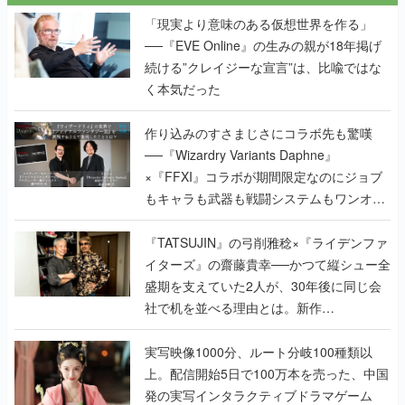
「現実より意味のある仮想世界を作る」
──『EVE Online』の生みの親が18年掲げ
続ける”クレイジーな宣言”は、比喩ではな
く本気だった
作り込みのすさまじさにコラボ先も驚嘆
──『Wizardry Variants Daphne』
×『FFXI』コラボが期間限定なのにジョブ
もキャラも武器も戦闘システムもワンオフ
で作り込まれた理由を両ディレクターに聞
く
『TATSUJIN』の弓削雅稔×『ライデンファ
イターズ』の齋藤貴幸──かつて縦シュー全
盛期を支えていた2人が、30年後に同じ会
社で机を並べる理由とは。新作
『TATSUJIN EXTREME』で初タッグを組
んだレジェンド2人に訊く開発秘話
実写映像1000分、ルート分岐100種類以
上。配信開始5日で100万本を売った、中国
発の実写インタラクティブドラマゲーム