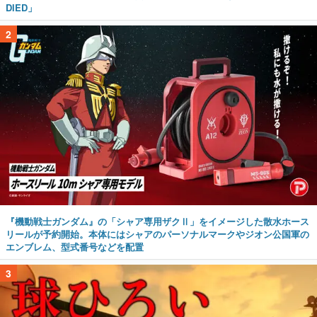
DIED」
2
『機動戦士ガンダム』の「シャア専用ザクⅡ」をイメージした散水ホース
リールが予約開始。本体にはシャアのパーソナルマークやジオン公国軍の
エンブレム、型式番号などを配置
3