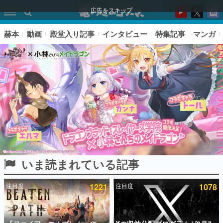
広告をスキップ
赫本
動画
殿堂入り記事
インタビュー
特集記事
マンガ
いま読まれている記事
ピックアップ
注目度
1221
注目度
1078
電ファミのいま読まれている記事ランキング
アプリセール情報