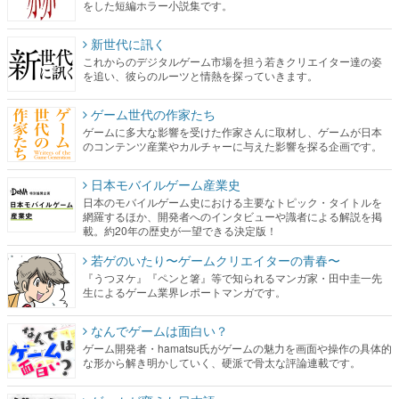
をした短編ホラー小説集です。
新世代に訊く
これからのデジタルゲーム市場を担う若きクリエイター達の姿
を追い、彼らのルーツと情熱を探っていきます。
ゲーム世代の作家たち
ゲームに多大な影響を受けた作家さんに取材し、ゲームが日本
のコンテンツ産業やカルチャーに与えた影響を探る企画です。
日本モバイルゲーム産業史
日本のモバイルゲーム史における主要なトピック・タイトルを
網羅するほか、開発者へのインタビューや識者による解説を掲
載。約20年の歴史が一望できる決定版！
若ゲのいたり〜ゲームクリエイターの青春〜
『うつヌケ』『ペンと箸』等で知られるマンガ家・田中圭一先
生によるゲーム業界レポートマンガです。
なんでゲームは面白い？
ゲーム開発者・hamatsu氏がゲームの魅力を画面や操作の具体的
な形から解き明かしていく、硬派で骨太な評論連載です。