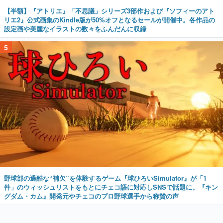
【半額】『アトリエ』「不思議」シリーズ3部作および『ソフィーのアト
リエ2』公式画集のKindle版が50%オフとなるセールが開催中。各作品の
設定画や美麗なイラストの数々をふんだんに収録
5
野球部の過酷な“補欠”を体験するゲーム『球ひろいSimulator』が「1
件」のウィッシュリストをもとにチェコ語に対応しSNSで話題に。『キン
グダム・カム』開発元やチェコのプロ野球選手から称賛の声