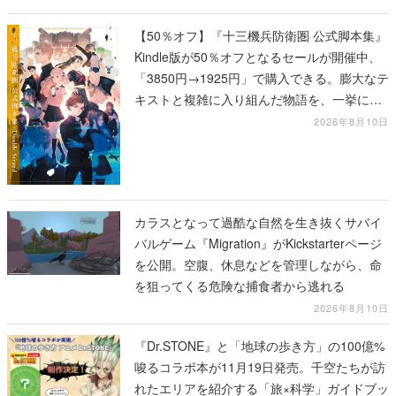
【50％オフ】『十三機兵防衛圏 公式脚本集』
Kindle版が50％オフとなるセールが開催中、
「3850円→1925円」で購入できる。膨大なテ
キストと複雑に入り組んだ物語を、一挙に再
確認
2026年8月10日
カラスとなって過酷な自然を生き抜くサバイ
バルゲーム『Migration』がKickstarterページ
を公開。空腹、休息などを管理しながら、命
を狙ってくる危険な捕食者から逃れる
2026年8月10日
『Dr.STONE』と「地球の歩き方」の100億%
唆るコラボ本が11月19日発売。千空たちが訪
れたエリアを紹介する「旅×科学」ガイドブッ