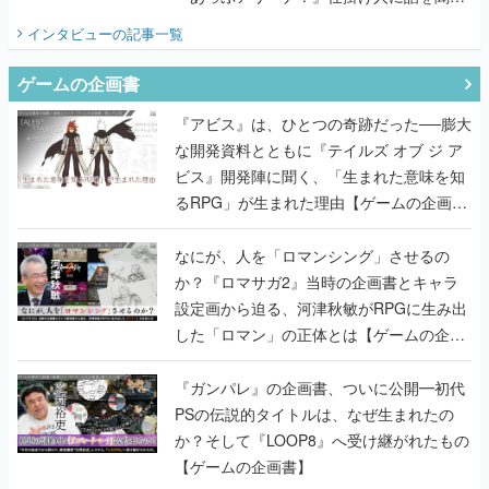
てみた
インタビュー
の記事一覧
ゲームの企画書
『アビス』は、ひとつの奇跡だった──膨大
な開発資料とともに『テイルズ オブ ジ ア
ビス』開発陣に聞く、「生まれた意味を知
るRPG」が生まれた理由【ゲームの企画
書】
なにが、人を「ロマンシング」させるの
か？『ロマサガ2』当時の企画書とキャラ
設定画から迫る、河津秋敏がRPGに生み出
した「ロマン」の正体とは【ゲームの企画
書】
『ガンパレ』の企画書、ついに公開━初代
PSの伝説的タイトルは、なぜ生まれたの
か？そして『LOOP8』へ受け継がれたもの
【ゲームの企画書】