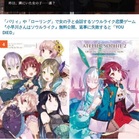
「パリィ」や「ローリング」で女の子と会話するソウルライク恋愛ゲーム
『小早川さんはソウルライク』無料公開。返事に失敗すると「YOU
DIED」
4