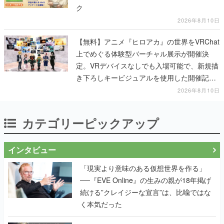
ク
2026年8月10日
【無料】アニメ『ヒロアカ』の世界をVRChat
上でめぐる体験型バーチャル展示が開催決
定。VRデバイスなしでも入場可能で、新規描
き下ろしキービジュアルを使用した開催記念
グッズも販売
2026年8月10日
カテゴリーピックアップ
インタビュー
「現実より意味のある仮想世界を作る」
──『EVE Online』の生みの親が18年掲げ
続ける”クレイジーな宣言”は、比喩ではな
く本気だった