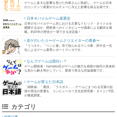
ゲームに多大な影響を受けた作家さんに取材し、ゲームが日本
のコンテンツ産業やカルチャーに与えた影響を探る企画です。
日本モバイルゲーム産業史
日本のモバイルゲーム史における主要なトピック・タイトルを
網羅するほか、開発者へのインタビューや識者による解説を掲
載。約20年の歴史が一望できる決定版！
若ゲのいたり〜ゲームクリエイターの青春〜
『うつヌケ』『ペンと箸』等で知られるマンガ家・田中圭一先
生によるゲーム業界レポートマンガです。
なんでゲームは面白い？
ゲーム開発者・hamatsu氏がゲームの魅力を画面や操作の具体的
な形から解き明かしていく、硬派で骨太な評論連載です。
ゲームが変えた日本語
「経験値」「裏技」「ラスボス」… ゲームにまつわる言葉の起
源や用法の変遷を、コンピューター文化史研究家・タイニーP氏
が徹底調査。
カテゴリ
特集記事