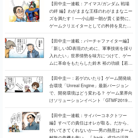
【田中圭一連載：アイマス/ガンダム 戦場
の絆 編】わがままな王様のわがままなニー
ズを満たす！──小山順一朗が貫く姿勢に、
ゲームクリエイターとしての矜持を見た
【若ゲのいたり最終回】
【田中圭一連載：バーチャファイター編】
「新しい3D表現のために、軍事技術を採り
入れたい」世界情勢を味方につけて、ゲー
ムに革命をもたらした鈴木 裕の功績【若ゲ
のいたり】
【田中圭一：若ゲのいたり】ゲーム開発統
合環境「Unreal Engine」最新バージョン
で、開発環境はどう変わる？ ゲーム業界向
けソリューションイベント「GTMF2019」
に行って、より理解を深めよう【PR】
【田中圭一連載：サイバーコネクトツー
編】すべての責任はオレが取る。だから、
付いてきてくれないか──男の熱意はチーム
解散の危機を救い、『.hack』成功の活路を