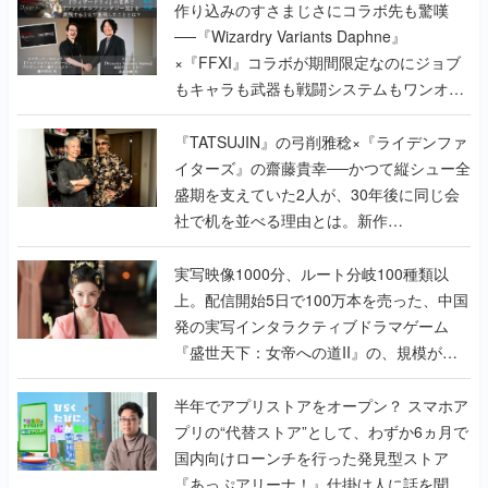
作り込みのすさまじさにコラボ先も驚嘆
──『Wizardry Variants Daphne』
×『FFXI』コラボが期間限定なのにジョブ
もキャラも武器も戦闘システムもワンオフ
で作り込まれた理由を両ディレクターに聞
く
『TATSUJIN』の弓削雅稔×『ライデンファ
イターズ』の齋藤貴幸──かつて縦シュー全
盛期を支えていた2人が、30年後に同じ会
社で机を並べる理由とは。新作
『TATSUJIN EXTREME』で初タッグを組
んだレジェンド2人に訊く開発秘話
実写映像1000分、ルート分岐100種類以
上。配信開始5日で100万本を売った、中国
発の実写インタラクティブドラマゲーム
『盛世天下：女帝への道II』の、規模が違
うこだわりをプロデューサーに聞いた
半年でアプリストアをオープン？ スマホア
プリの“代替ストア”として、わずか6ヵ月で
国内向けローンチを行った発見型ストア
『あっぷアリーナ！』仕掛け人に話を聞い