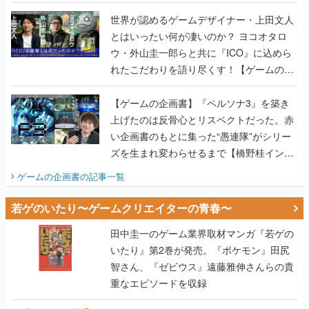
世界が認めるゲームデザイナー・上田文人
とはいったい何が凄いのか？ ヨコオタロ
ウ・外山圭一郎らと共に『ICO』に込めら
れたこだわりを語り尽くす！【ゲームの企
画書】
【ゲームの企画書】『ペルソナ3』を築き
上げたのは反骨心とリスペクトだった。赤
い企画書のもとに集った“愚連隊”がシリー
ズを生まれ変わらせるまで【橋野桂インタ
ビュー】
ゲームの企画書
の記事一覧
若ゲのいたり〜ゲームクリエイターの青春〜
田中圭一のゲーム業界取材マンガ『若ゲの
いたり』第2巻が発売。『ポケモン』田尻
智さん、『ゼビウス』遠藤雅伸さんらの貴
重なエピソードを収録