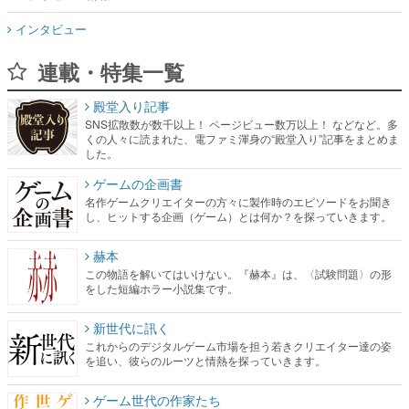
インタビュー
連載・特集一覧
殿堂入り記事
SNS拡散数が数千以上！ ページビュー数万以上！ などなど。多
くの人々に読まれた、電ファミ渾身の“殿堂入り”記事をまとめま
した。
ゲームの企画書
名作ゲームクリエイターの方々に製作時のエピソードをお聞き
し、ヒットする企画（ゲーム）とは何か？を探っていきます。
赫本
この物語を解いてはいけない。『赫本』は、〈試験問題〉の形
をした短編ホラー小説集です。
新世代に訊く
これからのデジタルゲーム市場を担う若きクリエイター達の姿
を追い、彼らのルーツと情熱を探っていきます。
ゲーム世代の作家たち