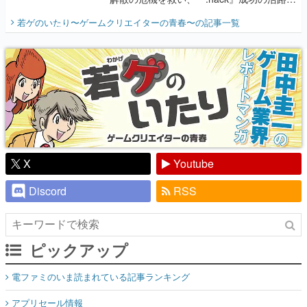
開く。業界の快男児・松山 洋に流れる血は
若ゲのいたり〜ゲームクリエイターの青春〜
の記事一覧
『少年ジャンプ』色だった【若ゲのいた
り】
X
Youtube
Discord
RSS
ピックアップ
電ファミのいま読まれている記事ランキング
アプリセール情報