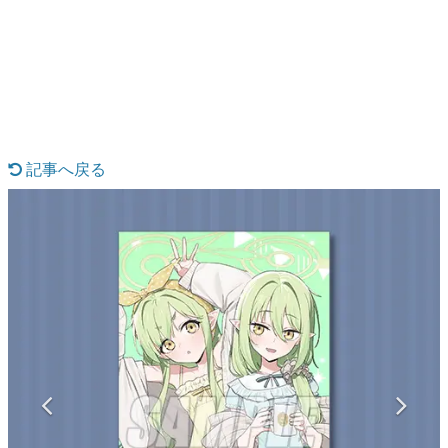
日本のコンテンツ産業やカルチャーに与えた影響を探る企
画です。
日本モバイルゲーム産業史
日本のモバイルゲーム史における主要なトピック・タイト
ルを網羅するほか、開発者へのインタビューや識者による
解説を掲載。約20年の歴史が一望できる決定版！
若ゲのいたり〜ゲームクリエイターの青春〜
『うつヌケ』『ペンと箸』等で知られるマンガ家・田中圭
記事へ戻る
一先生によるゲーム業界レポートマンガです。
なんでゲームは面白い？
ゲーム開発者・hamatsu氏がゲームの魅力を画面や操作の
具体的な形から解き明かしていく、硬派で骨太な評論連載
です。
ゲームが変えた日本語
「経験値」「裏技」「ラスボス」… ゲームにまつわる言葉
の起源や用法の変遷を、コンピューター文化史研究家・タ
イニーP氏が徹底調査。
カテゴリ
特集記事