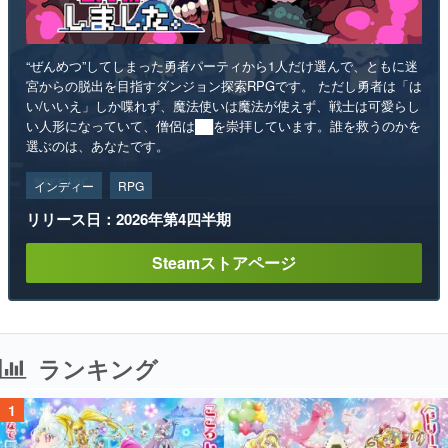
“ぜんめつ”してしまった勇者パーティから1人だけ選んで、ともに迷
宮からの脱出を目指すダンジョン探索RPGです。 ただし勇者は「は
い/いいえ」しか喋れず、魔法使いは魔法が使えず、戦士は可愛らし
い人形になっていて、僧侶は██を崇拝しています。誰を救うのかを
選ぶのは、あなたです。
インディー
RPG
リリース日：2026年第4四半期
Steamストアページ
ランキング
1