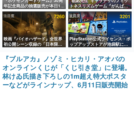
『ポケモンカードゲーム』30周
“朝凪先生”キャラデザのフィッ
年記念商品の抽選販売が本日12
トネスリズムゲーム『がんば
インタビュー
時より開始。拡張パック「30th
れ！チアリズム』Steamストア
注目度
7260
注目度
3201
CELEBRATION」のボックス
ページが公開。キャラクターの
連載・特集一覧
に、「プレミアムデッキセット
CVは陽向葵ゅかさん
エーフィ・ブラッキー」
「FUTURISTIC BOX」の計3商
殿堂入り記事
品
映画『バイオハザード』全世界
PlayStation公式ライセンス・ポ
SNS拡散数が数千以上！ ページビュー数万以上！ などな
ど。多くの人々に読まれた、電ファミ渾身の“殿堂入り”記
初公開シーン収録の「日本限
ップアップストアが池袋駅にて
事をまとめました。
定」予告映像が解禁。バイオの
期間限定で開催。夏のアパレル
日（8月10日）にあわせて、
や『ブラッドボーン』の新作ア
『ブルアカ』ノゾミ・ヒカリ・アオバの
ゲームの企画書
「ラクーンシティ総合病院」へ
イテムが登場
名作ゲームクリエイターの方々に製作時のエピソードをお
オンラインくじが「くじ引き堂」に登場。
行く配達人の姿が披露
聞きし、ヒットする企画（ゲーム）とは何か？を探ってい
きます。
林けゐ氏描き下ろしの1m超え特大ポスタ
赫本
ーなどがラインナップ、6月11日販売開始
この物語を解いてはいけない。『赫本』は、〈試験問題〉
の形をした短編ホラー小説集です。
新世代に訊く
これからのデジタルゲーム市場を担う若きクリエイター達
の姿を追い、彼らのルーツと情熱を探っていきます。
ゲーム世代の作家たち
ゲームに多大な影響を受けた作家さんに取材し、ゲームが