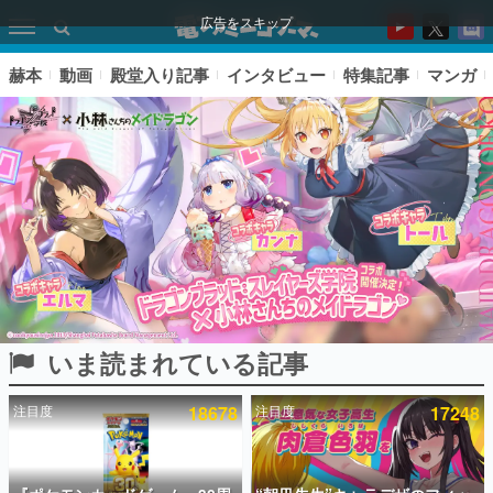
広告をスキップ
赫本
動画
殿堂入り記事
インタビュー
特集記事
マンガ
いま読まれている記事
ピックアップ
注目度
18678
注目度
17248
電ファミのいま読まれている記事ランキング
アプリセール情報