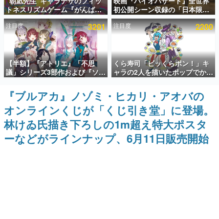
“朝凪先生”キャラデザのフィッ
映画『バイオハザード』全世界
トネスリズムゲーム『がんば
初公開シーン収録の「日本限
インタビュー
れ！チアリズム』Steamストア
定」予告映像が解禁。バイオの
注目度
3201
注目度
2200
ページが公開。キャラクターの
日（8月10日）にあわせて、
連載・特集一覧
CVは陽向葵ゅかさん
「ラクーンシティ総合病院」へ
行く配達人の姿が披露
殿堂入り記事
【半額】『アトリエ』「不思
くら寿司「ビッくらポン！」キ
SNS拡散数が数千以上！ ページビュー数万以上！ などな
ど。多くの人々に読まれた、電ファミ渾身の“殿堂入り”記
議」シリーズ3部作および『ソフ
ャラの2人を描いたポップでかわ
事をまとめました。
ィーのアトリエ2』公式画集の
いいコラボイラストが公開。コ
Kindle版が50%オフとなるセー
ラボイラストを使用した限定T
『ブルアカ』ノゾミ・ヒカリ・アオバの
ゲームの企画書
ルが開催中。各作品の設定画や
シャツ&ステッカーがアソビシ
名作ゲームクリエイターの方々に製作時のエピソードをお
オンラインくじが「くじ引き堂」に登場。
美麗なイラストの数々をふんだ
ステム主催「Akaku展」にて販
聞きし、ヒットする企画（ゲーム）とは何か？を探ってい
んに収録
売へ
きます。
林けゐ氏描き下ろしの1m超え特大ポスタ
赫本
ーなどがラインナップ、6月11日販売開始
この物語を解いてはいけない。『赫本』は、〈試験問題〉
の形をした短編ホラー小説集です。
新世代に訊く
これからのデジタルゲーム市場を担う若きクリエイター達
の姿を追い、彼らのルーツと情熱を探っていきます。
ゲーム世代の作家たち
ゲームに多大な影響を受けた作家さんに取材し、ゲームが