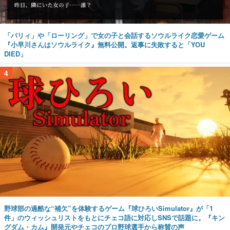
「パリィ」や「ローリング」で女の子と会話するソウルライク恋愛ゲーム
『小早川さんはソウルライク』無料公開。返事に失敗すると「YOU
DIED」
4
野球部の過酷な“補欠”を体験するゲーム『球ひろいSimulator』が「1
件」のウィッシュリストをもとにチェコ語に対応しSNSで話題に。『キン
グダム・カム』開発元やチェコのプロ野球選手から称賛の声