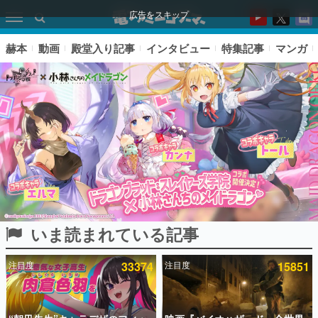
広告をスキップ
赫本
動画
殿堂入り記事
インタビュー
特集記事
マンガ
いま読まれている記事
ピックアップ
注目度
33374
注目度
15851
電ファミのいま読まれている記事ランキング
アプリセール情報