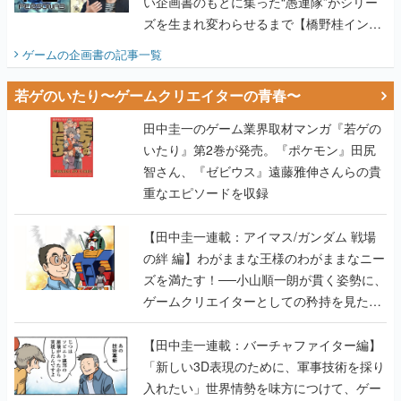
い企画書のもとに集った“愚連隊”がシリー
ズを生まれ変わらせるまで【橋野桂インタ
ビュー】
ゲームの企画書
の記事一覧
若ゲのいたり〜ゲームクリエイターの青春〜
田中圭一のゲーム業界取材マンガ『若ゲの
いたり』第2巻が発売。『ポケモン』田尻
智さん、『ゼビウス』遠藤雅伸さんらの貴
重なエピソードを収録
【田中圭一連載：アイマス/ガンダム 戦場
の絆 編】わがままな王様のわがままなニー
ズを満たす！──小山順一朗が貫く姿勢に、
ゲームクリエイターとしての矜持を見た
【若ゲのいたり最終回】
【田中圭一連載：バーチャファイター編】
「新しい3D表現のために、軍事技術を採り
入れたい」世界情勢を味方につけて、ゲー