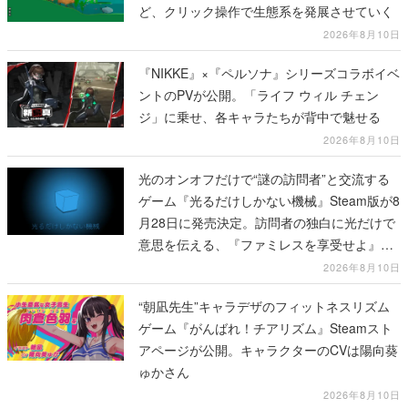
ど、クリック操作で生態系を発展させていく
2026年8月10日
『NIKKE』×『ペルソナ』シリーズコラボイベ
ントのPVが公開。「ライフ ウィル チェン
ジ」に乗せ、各キャラたちが背中で魅せる
2026年8月10日
光のオンオフだけで“謎の訪問者”と交流する
ゲーム『光るだけしかない機械』Steam版が8
月28日に発売決定。訪問者の独白に光だけで
意思を伝える、『ファミレスを享受せよ』開
発元の最新作
2026年8月10日
“朝凪先生”キャラデザのフィットネスリズム
ゲーム『がんばれ！チアリズム』Steamスト
アページが公開。キャラクターのCVは陽向葵
ゅかさん
2026年8月10日