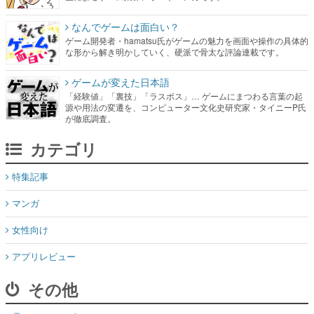
なんでゲームは面白い？
ゲーム開発者・hamatsu氏がゲームの魅力を画面や操作の具体的
な形から解き明かしていく、硬派で骨太な評論連載です。
ゲームが変えた日本語
「経験値」「裏技」「ラスボス」… ゲームにまつわる言葉の起
源や用法の変遷を、コンピューター文化史研究家・タイニーP氏
が徹底調査。
カテゴリ
特集記事
マンガ
女性向け
アプリレビュー
その他