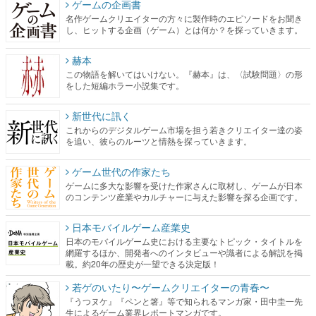
ゲームの企画書
名作ゲームクリエイターの方々に製作時のエピソードをお聞き
し、ヒットする企画（ゲーム）とは何か？を探っていきます。
赫本
この物語を解いてはいけない。『赫本』は、〈試験問題〉の形
をした短編ホラー小説集です。
新世代に訊く
これからのデジタルゲーム市場を担う若きクリエイター達の姿
を追い、彼らのルーツと情熱を探っていきます。
ゲーム世代の作家たち
ゲームに多大な影響を受けた作家さんに取材し、ゲームが日本
のコンテンツ産業やカルチャーに与えた影響を探る企画です。
日本モバイルゲーム産業史
日本のモバイルゲーム史における主要なトピック・タイトルを
網羅するほか、開発者へのインタビューや識者による解説を掲
載。約20年の歴史が一望できる決定版！
若ゲのいたり〜ゲームクリエイターの青春〜
『うつヌケ』『ペンと箸』等で知られるマンガ家・田中圭一先
生によるゲーム業界レポートマンガです。