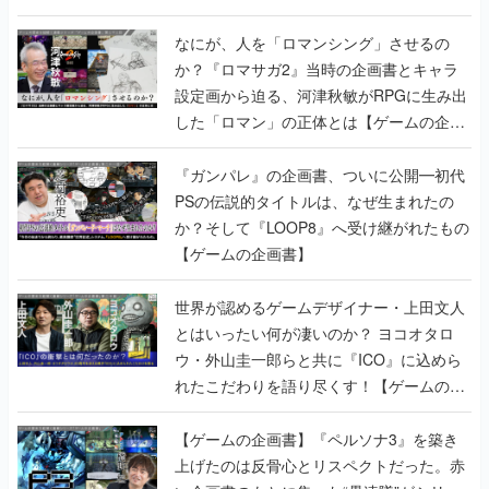
書】
なにが、人を「ロマンシング」させるの
か？『ロマサガ2』当時の企画書とキャラ
設定画から迫る、河津秋敏がRPGに生み出
した「ロマン」の正体とは【ゲームの企画
書】
『ガンパレ』の企画書、ついに公開━初代
PSの伝説的タイトルは、なぜ生まれたの
か？そして『LOOP8』へ受け継がれたもの
【ゲームの企画書】
世界が認めるゲームデザイナー・上田文人
とはいったい何が凄いのか？ ヨコオタロ
ウ・外山圭一郎らと共に『ICO』に込めら
れたこだわりを語り尽くす！【ゲームの企
画書】
【ゲームの企画書】『ペルソナ3』を築き
上げたのは反骨心とリスペクトだった。赤