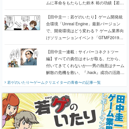
ムに革命をもたらした鈴木 裕の功績【若ゲ
のいたり】
【田中圭一：若ゲのいたり】ゲーム開発統
合環境「Unreal Engine」最新バージョン
で、開発環境はどう変わる？ ゲーム業界向
けソリューションイベント「GTMF2019」
に行って、より理解を深めよう【PR】
【田中圭一連載：サイバーコネクトツー
編】すべての責任はオレが取る。だから、
付いてきてくれないか──男の熱意はチーム
解散の危機を救い、『.hack』成功の活路を
開く。業界の快男児・松山 洋に流れる血は
若ゲのいたり〜ゲームクリエイターの青春〜
の記事一覧
『少年ジャンプ』色だった【若ゲのいた
り】