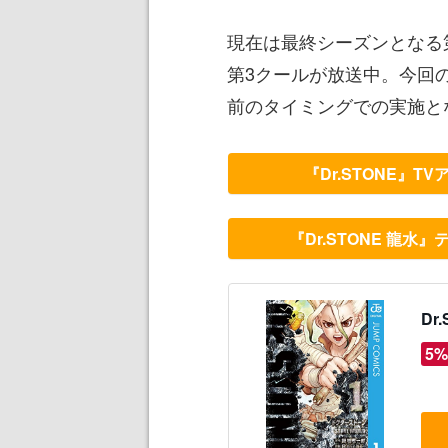
現在は最終シーズンとなる第4期『
第3クールが放送中。今回
前のタイミングでの実施と
『Dr.STONE』T
『Dr.STONE 龍水
Dr
5%