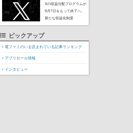
ンペーンなども発表
Xの収益分配プログラムが
9月7日をもって終了へ。
新たな収益化制度
「Original Content
Rewards Program」を発
ピックアップ
表
電ファミのいま読まれている記事ランキング
アプリセール情報
インタビュー