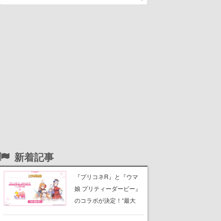
新着記事
『プリコネR』と『ウマ
娘 プリティーダービー』
のコラボが決定！“最大
170連無料”の8.5周年キャ