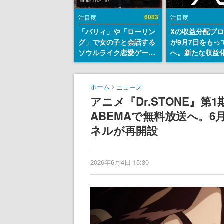
6083
注目度
注目度
「パリィ」や「ローリン
Xの収益分配プ
グ」で女の子と会話する
が9月7日をもっ
ソウルライク恋愛ゲーム
へ。新たな収益
『小早川さんはソウルラ
「Original Cont
イク』無料公開。返事に
Rewards Prog
失敗すると「YOU
発表
ホーム
ニュース
DIED」
アニメ『Dr.STONE』
ABEMAで無料放送へ。6
ネルが再開設
2026年6月4日 15:30