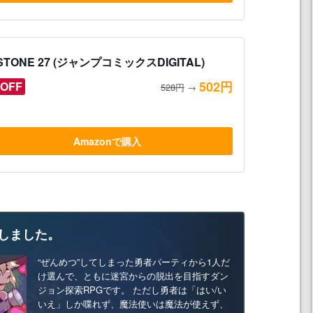
.STONE 27 (ジャンプコミックスDIGITAL)
502円
OFF
528円
→
Amazonで購入
しました。
“ぜんめつ”してしまった勇者パーティから1人だ
け選んで、ともに迷宮からの脱出を目指すダン
ジョン探索RPGです。 ただし勇者は「はい/い
いえ」しか喋れず、魔法使いは魔法が使えず、