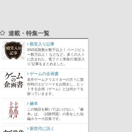
連載・特集一覧
殿堂入り記事
SNS拡散数が数千以上！ ページビュ
ー数万以上！ などなど。多くの人々
に読まれた、電ファミ渾身の“殿堂入
り”記事をまとめました。
ゲームの企画書
名作ゲームクリエイターの方々に製
作時のエピソードをお聞きし、ヒッ
トする企画（ゲーム）とは何か？を
探っていきます。
赫本
この物語を解いてはいけない。『赫
本』は、〈試験問題〉の形をした短
編ホラー小説集です。
新世代に訊く