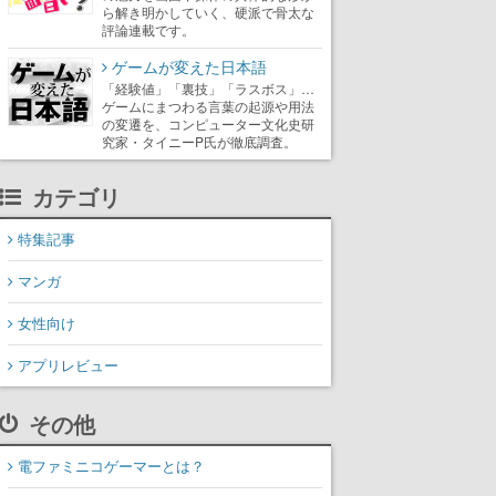
ら解き明かしていく、硬派で骨太な
評論連載です。
ゲームが変えた日本語
「経験値」「裏技」「ラスボス」…
ゲームにまつわる言葉の起源や用法
の変遷を、コンピューター文化史研
究家・タイニーP氏が徹底調査。
カテゴリ
特集記事
マンガ
女性向け
アプリレビュー
その他
電ファミニコゲーマーとは？