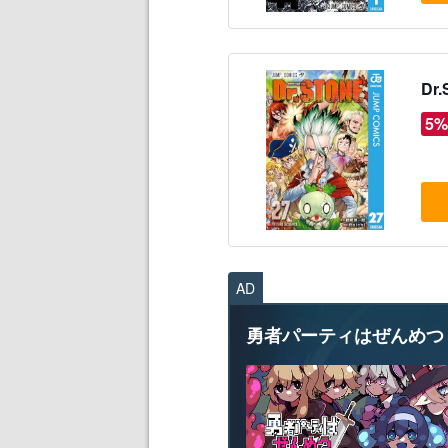
Dr
5%
AD
勇者パーティはぜんめつ