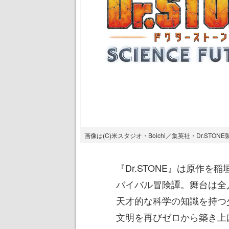
画像は(C)米スタジオ・Boichi／集英社・Dr.STO
『Dr.STONE』は原作を稲
バイバル冒険譚。舞台は全
天才的な科学の知識を持つ
文明を再びゼロから築き上