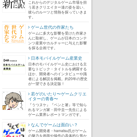
これからのデジタルゲーム市場を担
う若きクリエイター達の姿を追い、
彼らのルーツと情熱を探っていきま
す。
ゲーム世代の作家たち
ゲームに多大な影響を受けた作家さ
んに取材し、ゲームが日本のコンテ
ンツ産業やカルチャーに与えた影響
を探る企画です。
日本モバイルゲーム産業史
日本のモバイルゲーム史における主
要なトピック・タイトルを網羅する
ほか、開発者へのインタビューや識
者による解説を掲載。約20年の歴史
が一望できる決定版！
若ゲのいたり〜ゲームクリエ
イターの青春〜
『うつヌケ』『ペンと箸』等で知ら
れるマンガ家・田中圭一先生による
ゲーム業界レポートマンガです。
なんでゲームは面白い？
ゲーム開発者・hamatsu氏がゲーム
の魅力を画面や操作の具体的な形か