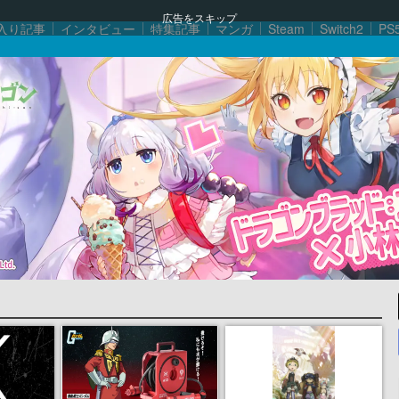
広告をスキップ
入り記事
インタビュー
特集記事
マンガ
Steam
Switch2
PS