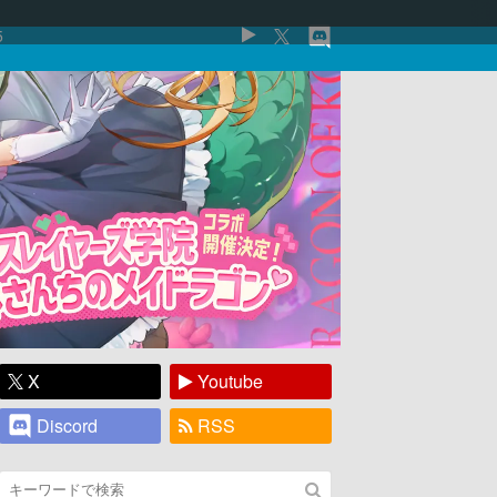
5
X
Youtube
Discord
RSS