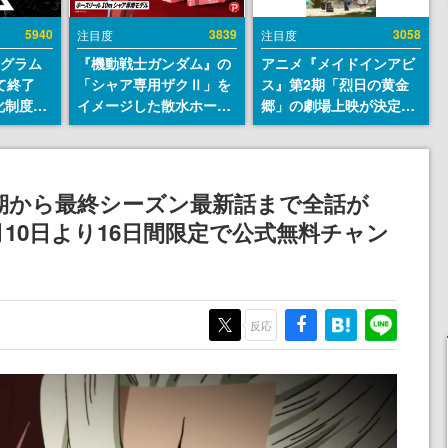
5940
3839
3058
注目度
注目度
ログラム
『機動戦士ガンダム』の
アニメ『メイドインアビ
て終了
「シャア専用ザクⅡ」を
ス』第2期「烈日の黄金
化制度
イメージした散水ホース
郷」の劇場上映が決定！
ent
リールが予約開始。本体
レグ役・伊瀬茉莉也さん
ram」を
にはシャアのパーソナル
らが登壇する舞台挨拶も
マークやジオン公国軍の
実施
エンブレム、型式番号な
第1期から最終シーズン最新話まで全話が
どを配置
月10日より16日間限定で公式無料チャン
反応