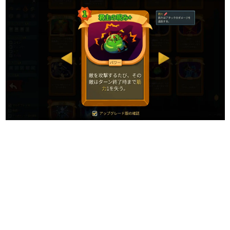
日本のコンテンツ産業やカルチャーに与えた影響を探る企
画です。
日本モバイルゲーム産業史
日本のモバイルゲーム史における主要なトピック・タイト
ルを網羅するほか、開発者へのインタビューや識者による
解説を掲載。約20年の歴史が一望できる決定版！
若ゲのいたり〜ゲームクリエイターの青春〜
『うつヌケ』『ペンと箸』等で知られるマンガ家・田中圭
一先生によるゲーム業界レポートマンガです。
なんでゲームは面白い？
ゲーム開発者・hamatsu氏がゲームの魅力を画面や操作の
具体的な形から解き明かしていく、硬派で骨太な評論連載
です。
ゲームが変えた日本語
「経験値」「裏技」「ラスボス」… ゲームにまつわる言葉
の起源や用法の変遷を、コンピューター文化史研究家・タ
イニーP氏が徹底調査。
カテゴリ
特集記事