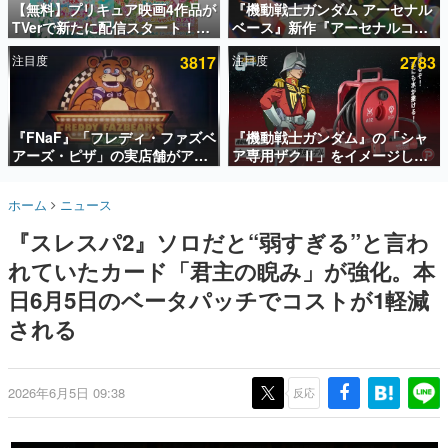
【無料】プリキュア映画4作品が
『機動戦士ガンダム アーセナル
TVerで新たに配信スタート！な
ベース』新作『アーセナルコマ
インタビュー
んと2018年～2024年の映画ほぼ
ンダー』発表！8月28日からオ
注目度
3817
注目度
2783
すべてが見放題に、ぶっちゃけ
ープンベータテスト開催、2027
連載・特集一覧
ありえないラインナップ
年2月下旬に稼働予定
殿堂入り記事
SNS拡散数が数千以上！ ページビュー数万以上！ などな
『FNaF』「フレディ・ファズベ
『機動戦士ガンダム』の「シャ
ど。多くの人々に読まれた、電ファミ渾身の“殿堂入り”記
アーズ・ピザ」の実店舗がアメ
ア専用ザクⅡ」をイメージした
事をまとめました。
リカの商業施設「American
散水ホースリールが予約開始。
Dream」に2027年オープン！
本体にはシャアのパーソナルマ
ゲームの企画書
ホーム
ニュース
ScottGamesとの共同開発、食
ークやジオン公国軍のエンブレ
名作ゲームクリエイターの方々に製作時のエピソードをお
聞きし、ヒットする企画（ゲーム）とは何か？を探ってい
事だけでなくステージショーや
ム、型式番号などを配置
『スレスパ2』ソロだと“弱すぎる”と言わ
きます。
没入型のホラー体験も楽しめる
れていたカード「君主の睨み」が強化。本
赫本
この物語を解いてはいけない。『赫本』は、〈試験問題〉
日6月5日のベータパッチでコストが1軽減
の形をした短編ホラー小説集です。
される
新世代に訊く
これからのデジタルゲーム市場を担う若きクリエイター達
の姿を追い、彼らのルーツと情熱を探っていきます。
2026年6月5日 09:38
反応
ゲーム世代の作家たち
ゲームに多大な影響を受けた作家さんに取材し、ゲームが