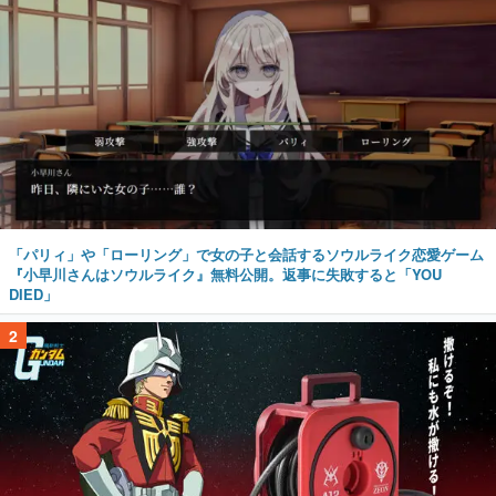
「パリィ」や「ローリング」で女の子と会話するソウルライク恋愛ゲーム
『小早川さんはソウルライク』無料公開。返事に失敗すると「YOU
DIED」
2