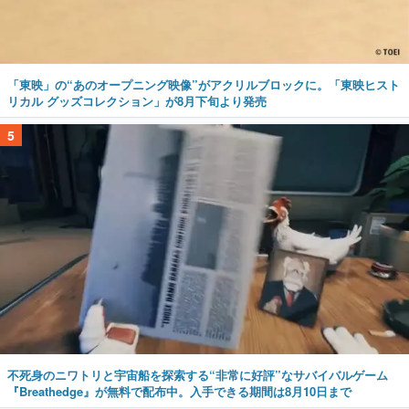
「東映」の“あのオープニング映像”がアクリルブロックに。「東映ヒスト
リカル グッズコレクション」が8月下旬より発売
5
不死身のニワトリと宇宙船を探索する“非常に好評”なサバイバルゲーム
『Breathedge』が無料で配布中。入手できる期間は8月10日まで