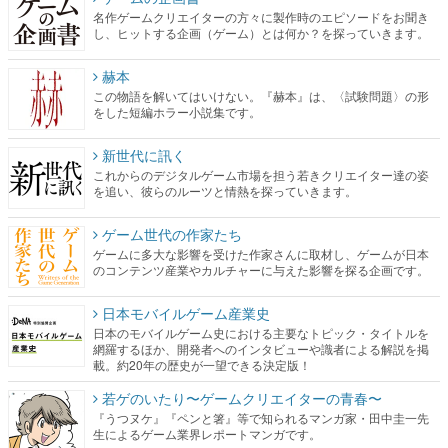
名作ゲームクリエイターの方々に製作時のエピソードをお聞き
し、ヒットする企画（ゲーム）とは何か？を探っていきます。
赫本
この物語を解いてはいけない。『赫本』は、〈試験問題〉の形
をした短編ホラー小説集です。
新世代に訊く
これからのデジタルゲーム市場を担う若きクリエイター達の姿
を追い、彼らのルーツと情熱を探っていきます。
ゲーム世代の作家たち
ゲームに多大な影響を受けた作家さんに取材し、ゲームが日本
のコンテンツ産業やカルチャーに与えた影響を探る企画です。
日本モバイルゲーム産業史
日本のモバイルゲーム史における主要なトピック・タイトルを
網羅するほか、開発者へのインタビューや識者による解説を掲
載。約20年の歴史が一望できる決定版！
若ゲのいたり〜ゲームクリエイターの青春〜
『うつヌケ』『ペンと箸』等で知られるマンガ家・田中圭一先
生によるゲーム業界レポートマンガです。