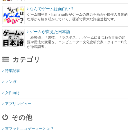
なんでゲームは面白い？
ゲーム開発者・hamatsu氏がゲームの魅力を画面や操作の具体的
な形から解き明かしていく、硬派で骨太な評論連載です。
ゲームが変えた日本語
「経験値」「裏技」「ラスボス」… ゲームにまつわる言葉の起
源や用法の変遷を、コンピューター文化史研究家・タイニーP氏
が徹底調査。
カテゴリ
特集記事
マンガ
女性向け
アプリレビュー
その他
電ファミニコゲーマーとは？