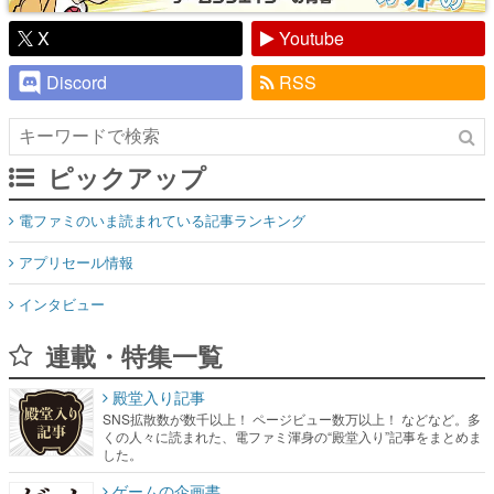
X
Youtube
Discord
RSS
ピックアップ
電ファミのいま読まれている記事ランキング
アプリセール情報
インタビュー
連載・特集一覧
殿堂入り記事
SNS拡散数が数千以上！ ページビュー数万以上！ などなど。多
くの人々に読まれた、電ファミ渾身の“殿堂入り”記事をまとめま
した。
ゲームの企画書