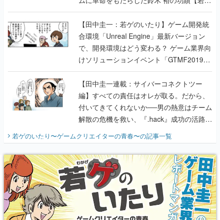
ムに革命をもたらした鈴木 裕の功績【若ゲ
のいたり】
【田中圭一：若ゲのいたり】ゲーム開発統
合環境「Unreal Engine」最新バージョン
で、開発環境はどう変わる？ ゲーム業界向
けソリューションイベント「GTMF2019」
に行って、より理解を深めよう【PR】
【田中圭一連載：サイバーコネクトツー
編】すべての責任はオレが取る。だから、
付いてきてくれないか──男の熱意はチーム
解散の危機を救い、『.hack』成功の活路を
開く。業界の快男児・松山 洋に流れる血は
若ゲのいたり〜ゲームクリエイターの青春〜
の記事一覧
『少年ジャンプ』色だった【若ゲのいた
り】