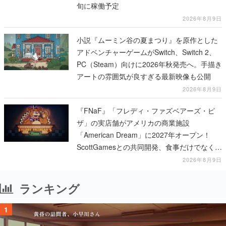
旬に稼働予定
2026年8月9日
小説『ムーミン谷の夏まつり』を原作とした
アドベンチャーゲームがSwitch、Switch 2、
PC（Steam）向けに2026年秋発売へ。手描き
アートの雰囲気が良すぎる最新映像も公開
2026年8月9日
『FNaF』「フレディ・ファズベアーズ・ピ
ザ」の実店舗がアメリカの商業施設
「American Dream」に2027年オープン！
ScottGamesとの共同開発、食事だけでなくス
テージショーや没入型のホラー体験も楽しめ
2026年8月9日
る
ランキング
1