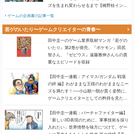
ズを生まれ変わらせるまで【橋野桂インタ
ビュー】
ゲームの企画書
の記事一覧
若ゲのいたり〜ゲームクリエイターの青春〜
田中圭一のゲーム業界取材マンガ『若ゲの
いたり』第2巻が発売。『ポケモン』田尻
智さん、『ゼビウス』遠藤雅伸さんらの貴
重なエピソードを収録
【田中圭一連載：アイマス/ガンダム 戦場
の絆 編】わがままな王様のわがままなニー
ズを満たす！──小山順一朗が貫く姿勢に、
ゲームクリエイターとしての矜持を見た
【若ゲのいたり最終回】
【田中圭一連載：バーチャファイター編】
「新しい3D表現のために、軍事技術を採り
入れたい」世界情勢を味方につけて、ゲー