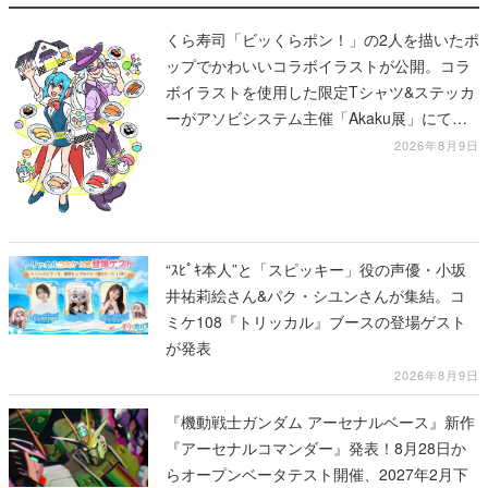
くら寿司「ビッくらポン！」の2人を描いたポ
ップでかわいいコラボイラストが公開。コラ
ボイラストを使用した限定Tシャツ&ステッカ
ーがアソビシステム主催「Akaku展」にて販
売へ
2026年8月9日
“ｽﾋﾟｷ本人”と「スピッキー」役の声優・小坂
井祐莉絵さん&パク・シユンさんが集結。コ
ミケ108『トリッカル』ブースの登場ゲスト
が発表
2026年8月9日
『機動戦士ガンダム アーセナルベース』新作
『アーセナルコマンダー』発表！8月28日か
らオープンベータテスト開催、2027年2月下