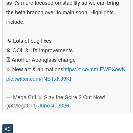
as it's more focused on stability so we can bring
the beta branch over to main soon. Highlights
include:
🔧 Lots of bug fixes
⚙️ QOL & UX improvements
⏳ Another Aeonglass change
✨ New art & animations
https://t.co/mmIFWBXowK
pic.twitter.com/rNBTxNJ9KI
— Mega Crit ⚔️ Slay the Spire 2 Out Now!
(@MegaCrit)
June 4, 2026
AD