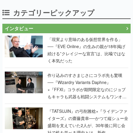
カテゴリーピックアップ
インタビュー
「現実より意味のある仮想世界を作る」
──『EVE Online』の生みの親が18年掲げ
続ける”クレイジーな宣言”は、比喩ではな
く本気だった
作り込みのすさまじさにコラボ先も驚嘆
──『Wizardry Variants Daphne』
×『FFXI』コラボが期間限定なのにジョブ
もキャラも武器も戦闘システムもワンオフ
で作り込まれた理由を両ディレクターに聞
く
『TATSUJIN』の弓削雅稔×『ライデンファ
イターズ』の齋藤貴幸──かつて縦シュー全
盛期を支えていた2人が、30年後に同じ会
社で机を並べる理由とは。新作