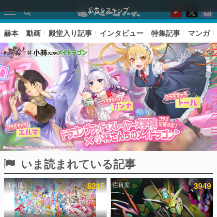
広告をスキップ
赫本
動画
殿堂入り記事
インタビュー
特集記事
マンガ
いま読まれている記事
ピックアップ
注目度
6215
注目度
3949
電ファミのいま読まれている記事ランキング
アプリセール情報