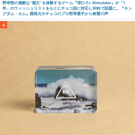
野球部の過酷な“補欠”を体験するゲーム『球ひろいSimulator』が「1
件」のウィッシュリストをもとにチェコ語に対応しSNSで話題に。『キン
グダム・カム』開発元やチェコのプロ野球選手から称賛の声
4