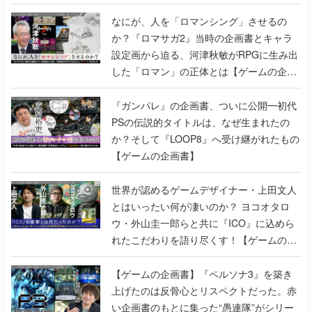
書】
なにが、人を「ロマンシング」させるの
か？『ロマサガ2』当時の企画書とキャラ
設定画から迫る、河津秋敏がRPGに生み出
した「ロマン」の正体とは【ゲームの企画
書】
『ガンパレ』の企画書、ついに公開━初代
PSの伝説的タイトルは、なぜ生まれたの
か？そして『LOOP8』へ受け継がれたもの
【ゲームの企画書】
世界が認めるゲームデザイナー・上田文人
とはいったい何が凄いのか？ ヨコオタロ
ウ・外山圭一郎らと共に『ICO』に込めら
れたこだわりを語り尽くす！【ゲームの企
画書】
【ゲームの企画書】『ペルソナ3』を築き
上げたのは反骨心とリスペクトだった。赤
い企画書のもとに集った“愚連隊”がシリー