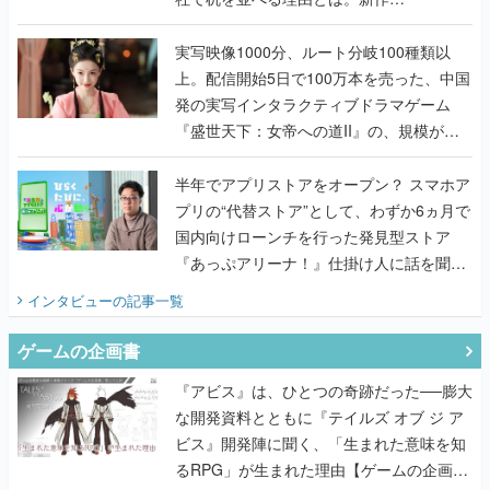
『TATSUJIN EXTREME』で初タッグを組
んだレジェンド2人に訊く開発秘話
実写映像1000分、ルート分岐100種類以
上。配信開始5日で100万本を売った、中国
発の実写インタラクティブドラマゲーム
『盛世天下：女帝への道II』の、規模が違
うこだわりをプロデューサーに聞いた
半年でアプリストアをオープン？ スマホア
プリの“代替ストア”として、わずか6ヵ月で
国内向けローンチを行った発見型ストア
『あっぷアリーナ！』仕掛け人に話を聞い
てみた
インタビュー
の記事一覧
ゲームの企画書
『アビス』は、ひとつの奇跡だった──膨大
な開発資料とともに『テイルズ オブ ジ ア
ビス』開発陣に聞く、「生まれた意味を知
るRPG」が生まれた理由【ゲームの企画