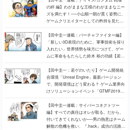
の絆 編】わがままな王様のわがままなニー
ズを満たす！──小山順一朗が貫く姿勢に、
ゲームクリエイターとしての矜持を見た
【若ゲのいたり最終回】
【田中圭一連載：バーチャファイター編】
「新しい3D表現のために、軍事技術を採り
入れたい」世界情勢を味方につけて、ゲー
ムに革命をもたらした鈴木 裕の功績【若ゲ
のいたり】
【田中圭一：若ゲのいたり】ゲーム開発統
合環境「Unreal Engine」最新バージョン
で、開発環境はどう変わる？ ゲーム業界向
けソリューションイベント「GTMF2019」
に行って、より理解を深めよう【PR】
【田中圭一連載：サイバーコネクトツー
編】すべての責任はオレが取る。だから、
付いてきてくれないか──男の熱意はチーム
解散の危機を救い、『.hack』成功の活路を