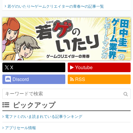
開く。業界の快男児・松山 洋に流れる血は
若ゲのいたり〜ゲームクリエイターの青春〜
の記事一覧
『少年ジャンプ』色だった【若ゲのいた
り】
X
Youtube
Discord
RSS
ピックアップ
電ファミのいま読まれている記事ランキング
アプリセール情報