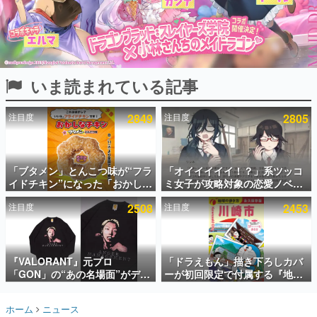
インタビュー
連載・特集一覧
殿堂入り記事
いま読まれている記事
SNS拡散数が数千以上！ ページビュー数万以上！ などな
ど。多くの人々に読まれた、電ファミ渾身の“殿堂入り”記
事をまとめました。
注目度
2849
注目度
2805
ゲームの企画書
名作ゲームクリエイターの方々に製作時のエピソードをお
聞きし、ヒットする企画（ゲーム）とは何か？を探ってい
「ブタメン」とんこつ味が“フラ
「オイイイイイ！？」系ツッコ
きます。
イドチキン”になった「おかしな
ミ女子が攻略対象の恋愛ノベル
赫本
チキン」が登場。8月11日より
ゲーム『美術部カノジョ』
この物語を解いてはいけない。『赫本』は、〈試験問題〉
注目度
2508
注目度
2453
全国のセブンイレブンで順次発
Steamストアページが公開。
の形をした短編ホラー小説集です。
売、 「ブタメンくん」がデザイ
「お前らーそろそろ自重しろ
ンされた専用袋が先着でついて
ー？＾＾」暗黒微笑の夢女子
くるキャンペーンも実施
や、萌え声不思議ちゃん女子と
新世代に訊く
青春を謳歌
『VALORANT』元プロ
「ドラえもん」描き下ろしカバ
これからのデジタルゲーム市場を担う若きクリエイター達
の姿を追い、彼らのルーツと情熱を探っていきます。
「GON」の“あの名場面”がデザ
ーが初回限定で付属する『地球
インされた新作グッズが本日8月
の歩き方 川崎市』が8月6日に発
5日より期間限定で発売。Tシャ
売。全400ページの大ボリュー
ゲーム世代の作家たち
ホーム
ニュース
ツやコインケース、アクキーな
ム
ゲームに多大な影響を受けた作家さんに取材し、ゲームが