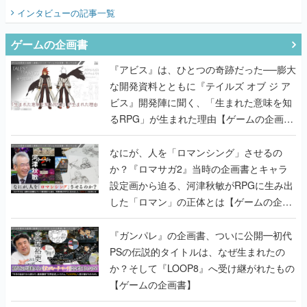
インタビュー
の記事一覧
ゲームの企画書
『アビス』は、ひとつの奇跡だった──膨大
な開発資料とともに『テイルズ オブ ジ ア
ビス』開発陣に聞く、「生まれた意味を知
るRPG」が生まれた理由【ゲームの企画
書】
なにが、人を「ロマンシング」させるの
か？『ロマサガ2』当時の企画書とキャラ
設定画から迫る、河津秋敏がRPGに生み出
した「ロマン」の正体とは【ゲームの企画
書】
『ガンパレ』の企画書、ついに公開━初代
PSの伝説的タイトルは、なぜ生まれたの
か？そして『LOOP8』へ受け継がれたもの
【ゲームの企画書】