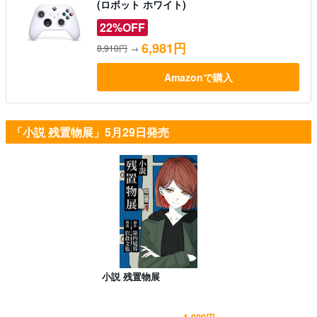
(ロボット ホワイト)
22%OFF
6,981円
8,910円
→
Amazonで購入
「小説 残置物展」5月29日発売
小説 残置物展