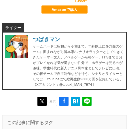
1,980円
Amazonで購入
ライター
つばきマン
ゲームハードは昭和から令和まで、年齢以上に多方面のゲ
ームに囲まれながら脚本家/シナリオライターとして生きて
きたゲーマー文人。ノベルゲーから格ゲー、FPSまで自分
がプレイせねば気が済まない性分で、ホラゲーは見るのが
趣味。学生時代に新人アニメ脚本家としてテレビに出演。
その後チームで自主制作などを行う。シナリオライターと
しては、Youtubeにて総再生数2500万回を記録している。
【Xアカウント：@tubaki_MAN_7974】
反応
この記事に関するタグ