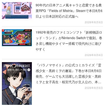
90年代の日本アニメ風キャラと恋愛できる農
業RPG『Fields of Mistria』Steamで本日8月6
日より日本語対応の正式版へ
2026年8月6日
1992年発売のファミコンソフト『妖精物語ロ
ッド・ランド』がNintendo Switchで復刻。巻
き戻し機能やタイマー搭載で現代向けに遊び
やすく
2026年8月6日
『パラノマサイト』の公式コミカライズ『霊
感少女・黒鈴ミヲの邂逅』下巻が本日8月6日
発売。ゲームでも大活躍した霊感少女・黒鈴
ミヲと女子高生・桜宮弐乃が主人公の、本編
より少し後の物語
2026年8月6日