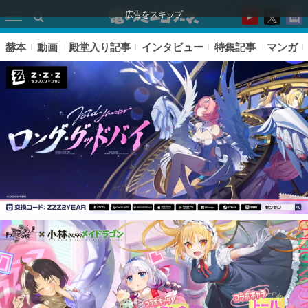
広告をスキップ
赫本
動画
殿堂入り記事
インタビュー
特集記事
マンガ
ピックアップ
電ファミのいま読まれている記事ランキング
アプリセール情報