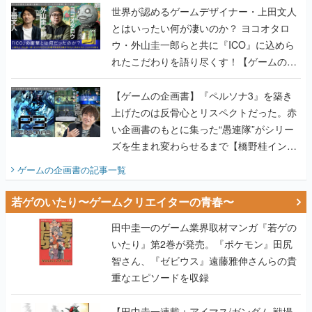
世界が認めるゲームデザイナー・上田文人
とはいったい何が凄いのか？ ヨコオタロ
ウ・外山圭一郎らと共に『ICO』に込めら
れたこだわりを語り尽くす！【ゲームの企
画書】
【ゲームの企画書】『ペルソナ3』を築き
上げたのは反骨心とリスペクトだった。赤
い企画書のもとに集った“愚連隊”がシリー
ズを生まれ変わらせるまで【橋野桂インタ
ビュー】
ゲームの企画書
の記事一覧
若ゲのいたり〜ゲームクリエイターの青春〜
田中圭一のゲーム業界取材マンガ『若ゲの
いたり』第2巻が発売。『ポケモン』田尻
智さん、『ゼビウス』遠藤雅伸さんらの貴
重なエピソードを収録
【田中圭一連載：アイマス/ガンダム 戦場