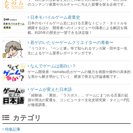
のコンテンツ産業やカルチャーに与えた影響を探る企画です。
日本モバイルゲーム産業史
日本のモバイルゲーム史における主要なトピック・タイトルを
網羅するほか、開発者へのインタビューや識者による解説を掲
載。約20年の歴史が一望できる決定版！
若ゲのいたり〜ゲームクリエイターの青春〜
『うつヌケ』『ペンと箸』等で知られるマンガ家・田中圭一先
生によるゲーム業界レポートマンガです。
なんでゲームは面白い？
ゲーム開発者・hamatsu氏がゲームの魅力を画面や操作の具体的
な形から解き明かしていく、硬派で骨太な評論連載です。
ゲームが変えた日本語
「経験値」「裏技」「ラスボス」… ゲームにまつわる言葉の起
源や用法の変遷を、コンピューター文化史研究家・タイニーP氏
が徹底調査。
カテゴリ
特集記事