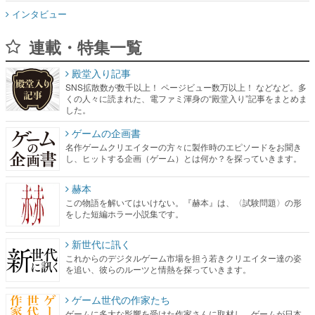
インタビュー
連載・特集一覧
殿堂入り記事
SNS拡散数が数千以上！ ページビュー数万以上！ などなど。多
くの人々に読まれた、電ファミ渾身の“殿堂入り”記事をまとめま
した。
ゲームの企画書
名作ゲームクリエイターの方々に製作時のエピソードをお聞き
し、ヒットする企画（ゲーム）とは何か？を探っていきます。
赫本
この物語を解いてはいけない。『赫本』は、〈試験問題〉の形
をした短編ホラー小説集です。
新世代に訊く
これからのデジタルゲーム市場を担う若きクリエイター達の姿
を追い、彼らのルーツと情熱を探っていきます。
ゲーム世代の作家たち
ゲームに多大な影響を受けた作家さんに取材し、ゲームが日本