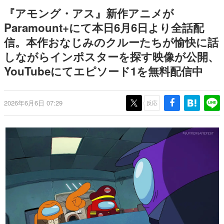
どが全品受注生産で登場、過去
日本のコンテンツ産業やカルチャーに与えた影響を探る企
『アモング・アス』新作アニメが
に発売したグッズの再販も
画です。
Paramount+にて本日6月6日より全話配
日本モバイルゲーム産業史
信。本作おなじみのクルーたちが愉快に話
日本のモバイルゲーム史における主要なトピック・タイト
ルを網羅するほか、開発者へのインタビューや識者による
しながらインポスターを探す映像が公開、
解説を掲載。約20年の歴史が一望できる決定版！
YouTubeにてエピソード1を無料配信中
若ゲのいたり〜ゲームクリエイターの青春〜
『うつヌケ』『ペンと箸』等で知られるマンガ家・田中圭
一先生によるゲーム業界レポートマンガです。
2026年6月6日 07:29
反応
なんでゲームは面白い？
ゲーム開発者・hamatsu氏がゲームの魅力を画面や操作の
具体的な形から解き明かしていく、硬派で骨太な評論連載
です。
ゲームが変えた日本語
「経験値」「裏技」「ラスボス」… ゲームにまつわる言葉
の起源や用法の変遷を、コンピューター文化史研究家・タ
イニーP氏が徹底調査。
カテゴリ
特集記事