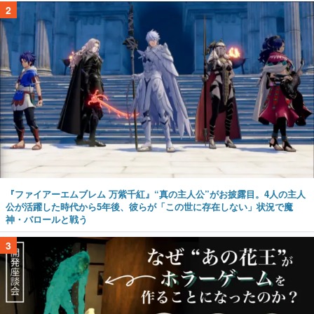
2
『ファイアーエムブレム 万紫千紅』“真の主人公”がお披露目。4人の主人
公が活躍した時代から5年後、彼らが「この世に存在しない」状況で魔
神・バロールと戦う
3