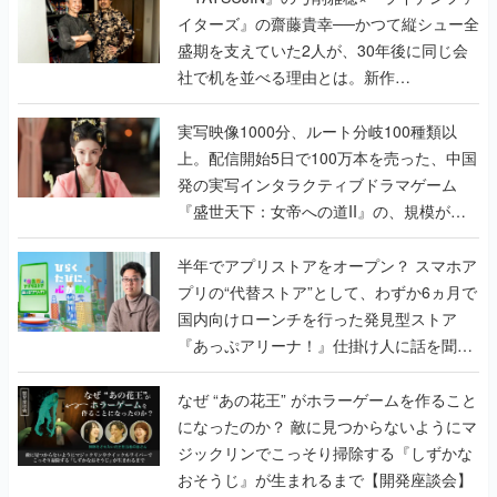
イターズ』の齋藤貴幸──かつて縦シュー全
盛期を支えていた2人が、30年後に同じ会
社で机を並べる理由とは。新作
『TATSUJIN EXTREME』で初タッグを組
んだレジェンド2人に訊く開発秘話
実写映像1000分、ルート分岐100種類以
上。配信開始5日で100万本を売った、中国
発の実写インタラクティブドラマゲーム
『盛世天下：女帝への道II』の、規模が違
うこだわりをプロデューサーに聞いた
半年でアプリストアをオープン？ スマホア
プリの“代替ストア”として、わずか6ヵ月で
国内向けローンチを行った発見型ストア
『あっぷアリーナ！』仕掛け人に話を聞い
てみた
なぜ “あの花王” がホラーゲームを作ること
になったのか？ 敵に見つからないようにマ
ジックリンでこっそり掃除する『しずかな
おそうじ』が生まれるまで【開発座談会】