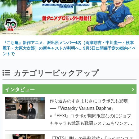
『こち亀』新作アニメ、派出所メンバー4名（両津勘吉・中川圭一・秋本
麗子・大原大次郎）の新キャストが判明へ。9月5日に開催予定の都内イベ
ントで
カテゴリーピックアップ
インタビュー
作り込みのすさまじさにコラボ先も驚嘆
──『Wizardry Variants Daphne』
×『FFXI』コラボが期間限定なのにジョブ
もキャラも武器も戦闘システムもワンオフ
で作り込まれた理由を両ディレクターに聞
く
『TATSUJIN』の弓削雅稔×『ライデンファ