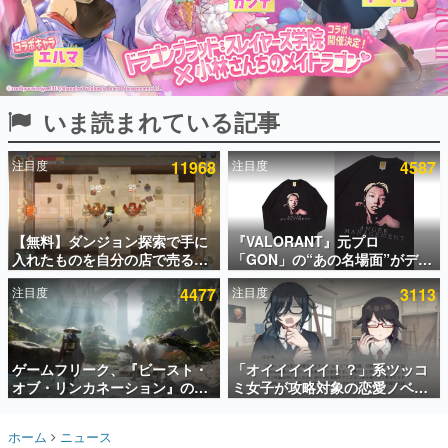
インタビュー
連載・特集一覧
殿堂入り記事
いま読まれている記事
SNS拡散数が数千以上！ ページビュー数万以上！ などな
ど。多くの人々に読まれた、電ファミ渾身の“殿堂入り”記
事をまとめました。
注目度
11968
注目度
4587
ゲームの企画書
名作ゲームクリエイターの方々に製作時のエピソードをお
聞きし、ヒットする企画（ゲーム）とは何か？を探ってい
【無料】ダンジョン探索で手に
『VALORANT』元プロ
きます。
入れたものを自分の店で売るゲ
「GON」の“あの名場面”がデザ
赫本
ーム『Moonlighter』がSteam
インされた新作グッズが本日8月
この物語を解いてはいけない。『赫本』は、〈試験問題〉
注目度
4477
注目度
3113
にて無料配布中！続編
5日より期間限定で発売。Tシャ
の形をした短編ホラー小説集です。
『Moonlighter 2』の9月2日正
ツやコインケース、アクキーな
式リリースを記念したキャンペ
どが全品受注生産で登場、過去
ーン
に発売したグッズの再販も
新世代に訊く
ゲームフリーク、『ビースト・
「オイイイイイ！？」系ツッコ
これからのデジタルゲーム市場を担う若きクリエイター達
の姿を追い、彼らのルーツと情熱を探っていきます。
オブ・リンカネーション』の継
ミ女子が攻略対象の恋愛ノベル
続的なアプデ方針を表明。ユー
ゲーム『美術部カノジョ』
ザーからの意見を真摯に受け止
Steamストアページが公開。
ゲーム世代の作家たち
ホーム
ニュース
めて対応へ。修正パッチは約1週
「お前らーそろそろ自重しろ
ゲームに多大な影響を受けた作家さんに取材し、ゲームが