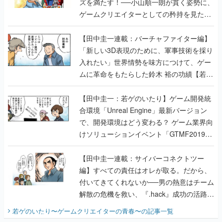
ズを満たす！──小山順一朗が貫く姿勢に、
ゲームクリエイターとしての矜持を見た
【若ゲのいたり最終回】
【田中圭一連載：バーチャファイター編】
「新しい3D表現のために、軍事技術を採り
入れたい」世界情勢を味方につけて、ゲー
ムに革命をもたらした鈴木 裕の功績【若ゲ
のいたり】
【田中圭一：若ゲのいたり】ゲーム開発統
合環境「Unreal Engine」最新バージョン
で、開発環境はどう変わる？ ゲーム業界向
けソリューションイベント「GTMF2019」
に行って、より理解を深めよう【PR】
【田中圭一連載：サイバーコネクトツー
編】すべての責任はオレが取る。だから、
付いてきてくれないか──男の熱意はチーム
解散の危機を救い、『.hack』成功の活路を
開く。業界の快男児・松山 洋に流れる血は
若ゲのいたり〜ゲームクリエイターの青春〜
の記事一覧
『少年ジャンプ』色だった【若ゲのいた