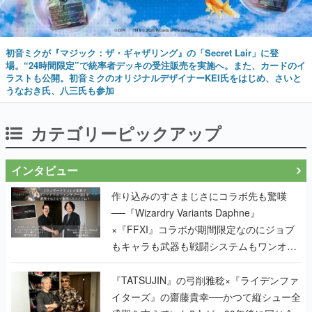
初音ミクが『マジック：ザ・ギャザリング』の「Secret Lair」に登
場。“24時間限定”で統率者デッキの受注販売を実施へ。また、カードのイ
ラストも公開。初音ミクのオリジナルデザイナーKEI氏をはじめ、さいと
うなおき氏、八三氏も参加
カテゴリーピックアップ
インタビュー
作り込みのすさまじさにコラボ先も驚嘆
──『Wizardry Variants Daphne』
×『FFXI』コラボが期間限定なのにジョブ
もキャラも武器も戦闘システムもワンオフ
で作り込まれた理由を両ディレクターに聞
く
『TATSUJIN』の弓削雅稔×『ライデンファ
イターズ』の齋藤貴幸──かつて縦シュー全