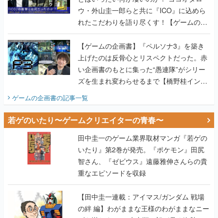
ウ・外山圭一郎らと共に『ICO』に込めら
れたこだわりを語り尽くす！【ゲームの企
画書】
【ゲームの企画書】『ペルソナ3』を築き
上げたのは反骨心とリスペクトだった。赤
い企画書のもとに集った“愚連隊”がシリー
ズを生まれ変わらせるまで【橋野桂インタ
ビュー】
ゲームの企画書
の記事一覧
若ゲのいたり〜ゲームクリエイターの青春〜
田中圭一のゲーム業界取材マンガ『若ゲの
いたり』第2巻が発売。『ポケモン』田尻
智さん、『ゼビウス』遠藤雅伸さんらの貴
重なエピソードを収録
【田中圭一連載：アイマス/ガンダム 戦場
の絆 編】わがままな王様のわがままなニー