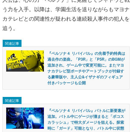
う力を入手。以降は、学園生活を送りながらもマヨナ
カテレビとの関連性が疑われる連続殺人事件の犯人を
追う。
関連記事
『ペルソナ４ リバイバル』の先着予約特典は
過去作の楽曲。「P3R」と「P5R」のBGMが
追加され、ゲーム中で変更可能に。またマヨ
ナカテレビ型ポーチやアートブックが付録す
る豪華版や、主人公&イザナギのフィギュア
付きパッケージも公開
関連記事
『ペルソナ４ リバイバル』バトルに新要素が
追加。バトル中にゲージが溜まると「ボコス
カラッシュ」で特大ダメージを狙える。探索
時に「ガード」可能となり、バトル中に状態