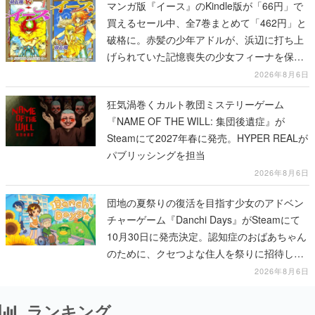
マンガ版『イース』のKindle版が「66円」で
買えるセール中、全7巻まとめて「462円」と
破格に。赤髪の少年アドルが、浜辺に打ち上
げられていた記憶喪失の少女フィーナを保護
する場面から冒険がはじまる
2026年8月6日
狂気渦巻くカルト教団ミステリーゲーム
『NAME OF THE WILL: 集団後遺症』が
Steamにて2027年春に発売。HYPER REALが
パブリッシングを担当
2026年8月6日
団地の夏祭りの復活を目指す少女のアドベン
チャーゲーム『Danchi Days』がSteamにて
10月30日に発売決定。認知症のおばあちゃん
のために、クセつよな住人を祭りに招待して
いく
2026年8月6日
ランキング