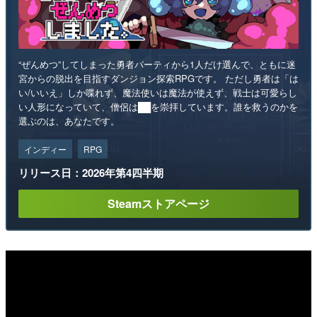
“ぜんめつ”してしまった勇者パーティから1人だけ選んで、ともに迷
宮からの脱出を目指すダンジョン探索RPGです。 ただし勇者は「は
い/いいえ」しか喋れず、魔法使いは魔法が使えず、戦士は可愛らし
い人形になっていて、僧侶は██を崇拝しています。誰を救うのかを
選ぶのは、あなたです。
インディー
RPG
リリース日：2026年第4四半期
Steamストアページ