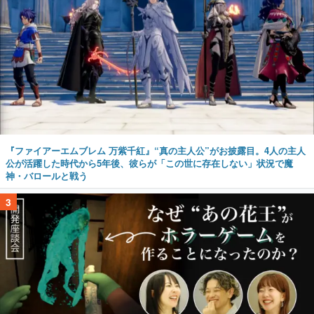
『ファイアーエムブレム 万紫千紅』“真の主人公”がお披露目。4人の主人
公が活躍した時代から5年後、彼らが「この世に存在しない」状況で魔
神・バロールと戦う
3