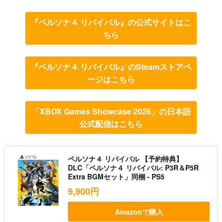
『ペルソナ４ リバイバル』の公式サイトはこ
ちら
『ペルソナ４ リバイバル』のSteamストアペ
ージはこちら
「XBOX Games Showcase 2026」の日本語
公式配信はこちら
ペルソナ４ リバイバル 【予約特典】
DLC「ペルソナ４ リバイバル: P3R＆P5R
Extra BGMセット」同梱 - PS5
9,900円
Amazonで購入