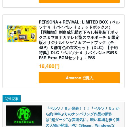
PERSONA 4 REVIVAL: LIMITED BOX（ペル
ソナ４ リバイバル リミテッドボックス）
【同梱物】副島成記描き下ろし特別装丁ボッ
クス＆マヨナカテレビ型スマホポーチ & 限定
版オリジナルTシャツ & アートブック（全
48P）＆群青色の衣装セット（DLC）【予約
特典】DLC「ペルソナ４ リバイバル: P3R＆
P5R Extra BGMセット」 - PS5
18,480円
Amazonで購入
関連記事
『ペルソナ６』発表！！！『ペルソナ５』か
ら約10年ぶりのナンバリング作品の新作
は“超ダーク”な雰囲気に。暗い墓場を歩く謎
の人物が登場。PC（Steam、Windowsな