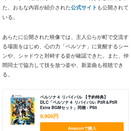
た。おもな内容が紹介された
も公開されて
公式サイト
いる。
あらたに公開された映像では、主人公らが町で交流す
る場面をはじめ、心の力「ペルソナ」に覚醒するシー
ンや、シャドウと対峙する姿が確認できた。また、仲
間同士で協力して技を放つ姿や、新楽曲も視聴でき
る。
ペルソナ４ リバイバル 【予約特典】
DLC「ペルソナ４ リバイバル: P3R＆P5R
Extra BGMセット」同梱 - PS5
9,900円
Amazonで購入