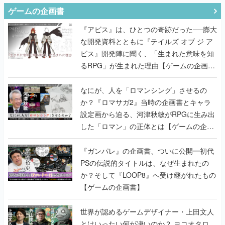
ゲームの企画書
『アビス』は、ひとつの奇跡だった──膨大
な開発資料とともに『テイルズ オブ ジ ア
ビス』開発陣に聞く、「生まれた意味を知
るRPG」が生まれた理由【ゲームの企画
書】
なにが、人を「ロマンシング」させるの
か？『ロマサガ2』当時の企画書とキャラ
設定画から迫る、河津秋敏がRPGに生み出
した「ロマン」の正体とは【ゲームの企画
書】
『ガンパレ』の企画書、ついに公開━初代
PSの伝説的タイトルは、なぜ生まれたの
か？そして『LOOP8』へ受け継がれたもの
【ゲームの企画書】
世界が認めるゲームデザイナー・上田文人
とはいったい何が凄いのか？ ヨコオタロ