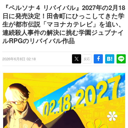
間以内に配信される予定
ー？＾＾」暗黒微笑の夢女子
日本のコンテンツ産業やカルチャーに与えた影響を探る企
『ペルソナ４ リバイバル』2027年の2月18
や、萌え声不思議ちゃん女子と
画です。
青春を謳歌
日に発売決定！田舎町にひっこしてきた学
日本モバイルゲーム産業史
生が都市伝説「マヨナカテレビ」を追い、
日本のモバイルゲーム史における主要なトピック・タイト
ルを網羅するほか、開発者へのインタビューや識者による
連続殺人事件の解決に挑む学園ジュブナイ
解説を掲載。約20年の歴史が一望できる決定版！
ルRPGのリバイバル作品
若ゲのいたり〜ゲームクリエイターの青春〜
『うつヌケ』『ペンと箸』等で知られるマンガ家・田中圭
一先生によるゲーム業界レポートマンガです。
2026年6月8日 02:18
反応
なんでゲームは面白い？
ゲーム開発者・hamatsu氏がゲームの魅力を画面や操作の
具体的な形から解き明かしていく、硬派で骨太な評論連載
です。
ゲームが変えた日本語
「経験値」「裏技」「ラスボス」… ゲームにまつわる言葉
の起源や用法の変遷を、コンピューター文化史研究家・タ
イニーP氏が徹底調査。
カテゴリ
特集記事