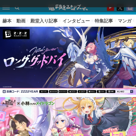
広告をスキップ
赫本
動画
殿堂入り記事
インタビュー
特集記事
マンガ
ピックアップ
電ファミのいま読まれている記事ランキング
アプリセール情報