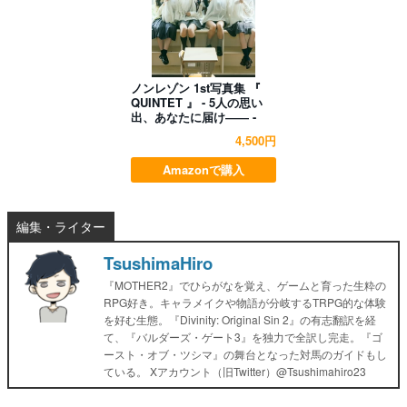
ノンレゾン 1st写真集 『
QUINTET 』 - 5人の思い
出、あなたに届け―― -
4,500円
Amazonで購入
編集・ライター
TsushimaHiro
『MOTHER2』でひらがなを覚え、ゲームと育った生粋の
RPG好き。キャラメイクや物語が分岐するTRPG的な体験
を好む生態。『Divinity: Original Sin 2』の有志翻訳を経
て、『バルダーズ・ゲート3』を独力で全訳し完走。『ゴ
ースト・オブ・ツシマ』の舞台となった対馬のガイドもし
ている。 Xアカウント（旧Twitter）@Tsushimahiro23