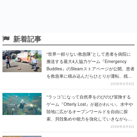
新着記事
“世界一頼りない救急隊”として患者を病院に
搬送する最大4人協力ゲーム『Emergency
Buddies』のSteamストアページが公開。患者
を救急車に積み込んだらひとりが運転、残り
のクルーは後部で患者の命を繋げ
2026年8月6日
“ラッコ”になって自然界をのびのび冒険する
ゲーム『Otterly Lost』が超かわいい。水中や
陸地に広がるオープンワールドを自由に探
索、貝殻集めや能力を強化していきながら、
動物たちの依頼を達成していく
2026年8月6日