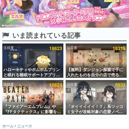
インタビュー
連載・特集一覧
殿堂入り記事
いま読まれている記事
SNS拡散数が数千以上！ ページビュー数万以上！ などな
ど。多くの人々に読まれた、電ファミ渾身の“殿堂入り”記
事をまとめました。
注目度
18623
注目度
18315
ゲームの企画書
名作ゲームクリエイターの方々に製作時のエピソードをお
聞きし、ヒットする企画（ゲーム）とは何か？を探ってい
ハローキティやポムポムプリン
【無料】ダンジョン探索で手に
きます。
と眠れる睡眠サポートアプリ
入れたものを自分の店で売るゲ
赫本
『ゆめたび』が配信中。キャラ
ーム『Moonlighter』がSteam
この物語を解いてはいけない。『赫本』は、〈試験問題〉
注目度
10824
注目度
9933
ごとのASMRや目覚ましアラー
にて無料配布中！続編
の形をした短編ホラー小説集です。
ムも搭載
『Moonlighter 2』の9月2日正
式リリースを記念したキャンペ
ーン
新世代に訊く
『ファイアーエムブレム』や
「オイイイイイ！？」系ツッコ
これからのデジタルゲーム市場を担う若きクリエイター達
の姿を追い、彼らのルーツと情熱を探っていきます。
『FFタクティクス』に影響を受
ミ女子が攻略対象の恋愛ノベル
けた新作戦略RPG『Beaten
ゲーム『美術部カノジョ』
Path』2027年に発売へ。
Steamストアページが公開。
ゲーム世代の作家たち
ホーム
ニュース
PC（Steam）、PS5、Xbox、
「お前らーそろそろ自重しろ
ゲームに多大な影響を受けた作家さんに取材し、ゲームが