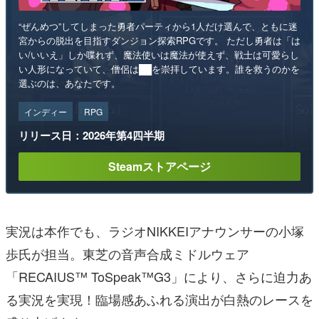
“ぜんめつ”してしまった勇者パーティから1人だけ選んで、ともに迷
宮からの脱出を目指すダンジョン探索RPGです。 ただし勇者は「は
い/いいえ」しか喋れず、魔法使いは魔法が使えず、戦士は可愛らし
い人形になっていて、僧侶は██を崇拝しています。誰を救うのかを
選ぶのは、あなたです。
インディー
RPG
リリース日：2026年第4四半期
Steamストアページ
実況は本作でも、ラジオNIKKEIアナウンサーの小塚
歩氏が担当。東芝の音声合成ミドルウェア
「RECAIUS™ ToSpeak™G3」により、さらに迫力あ
る実況を実現！臨場感あふれる演出が白熱のレースを