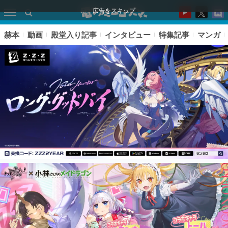
広告をスキップ
赫本
動画
殿堂入り記事
インタビュー
特集記事
マンガ
ピックアップ
電ファミのいま読まれている記事ランキング
アプリセール情報