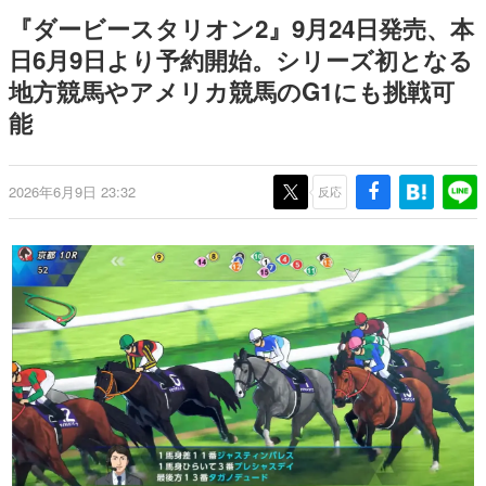
Switch向けにリリース予定
ー？＾＾」暗黒微笑の夢女子
日本のコンテンツ産業やカルチャーに与えた影響を探る企
『ダービースタリオン2』9月24日発売、本
や、萌え声不思議ちゃん女子と
画です。
青春を謳歌
日6月9日より予約開始。シリーズ初となる
日本モバイルゲーム産業史
地方競馬やアメリカ競馬のG1にも挑戦可
日本のモバイルゲーム史における主要なトピック・タイト
ルを網羅するほか、開発者へのインタビューや識者による
能
解説を掲載。約20年の歴史が一望できる決定版！
若ゲのいたり〜ゲームクリエイターの青春〜
『うつヌケ』『ペンと箸』等で知られるマンガ家・田中圭
2026年6月9日 23:32
反応
一先生によるゲーム業界レポートマンガです。
なんでゲームは面白い？
ゲーム開発者・hamatsu氏がゲームの魅力を画面や操作の
具体的な形から解き明かしていく、硬派で骨太な評論連載
です。
ゲームが変えた日本語
「経験値」「裏技」「ラスボス」… ゲームにまつわる言葉
の起源や用法の変遷を、コンピューター文化史研究家・タ
イニーP氏が徹底調査。
カテゴリ
特集記事