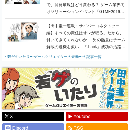
で、開発環境はどう変わる？ ゲーム業界向
けソリューションイベント「GTMF2019」
に行って、より理解を深めよう【PR】
【田中圭一連載：サイバーコネクトツー
編】すべての責任はオレが取る。だから、
付いてきてくれないか──男の熱意はチーム
解散の危機を救い、『.hack』成功の活路を
開く。業界の快男児・松山 洋に流れる血は
若ゲのいたり〜ゲームクリエイターの青春〜
の記事一覧
『少年ジャンプ』色だった【若ゲのいた
り】
X
Youtube
Discord
RSS