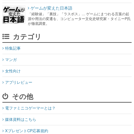
ゲームが変えた日本語
「経験値」「裏技」「ラスボス」… ゲームにまつわる言葉の起
源や用法の変遷を、コンピューター文化史研究家・タイニーP氏
が徹底調査。
カテゴリ
特集記事
マンガ
女性向け
アプリレビュー
その他
電ファミニコゲーマーとは？
媒体資料はこちら
XプレゼントCP応募規約