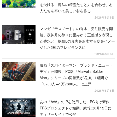
を受ける。魔法の精霊たちと力を合わせ、村
人たちを率いて美しい村を作る
2026年8月6日
マンガ『デスノート』の香水、受注販売を開
始。夜神月の徐々に歪みゆく正義感を表現し
た香水と、探偵Lの真実を追求する姿をイメー
ジした2種のフレグランスに
2026年8月6日
映画『スパイダーマン：ブランド・ニュー・
デイ』公開後、PC版『Marvel’s Spider-
Man』シリーズの同接数が増加。1週間で
「3703人→1万7606人」に上昇
2026年8月6日
あの『AVA』のIPを使用した、PC向け新作
FPSプロジェクトが始動。続報は8月12日に
ティザーサイトで公開