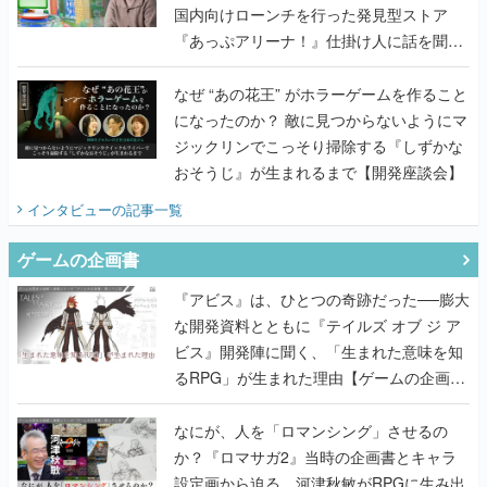
国内向けローンチを行った発見型ストア
『あっぷアリーナ！』仕掛け人に話を聞い
てみた
なぜ “あの花王” がホラーゲームを作ること
になったのか？ 敵に見つからないようにマ
ジックリンでこっそり掃除する『しずかな
おそうじ』が生まれるまで【開発座談会】
インタビュー
の記事一覧
ゲームの企画書
『アビス』は、ひとつの奇跡だった──膨大
な開発資料とともに『テイルズ オブ ジ ア
ビス』開発陣に聞く、「生まれた意味を知
るRPG」が生まれた理由【ゲームの企画
書】
なにが、人を「ロマンシング」させるの
か？『ロマサガ2』当時の企画書とキャラ
設定画から迫る、河津秋敏がRPGに生み出