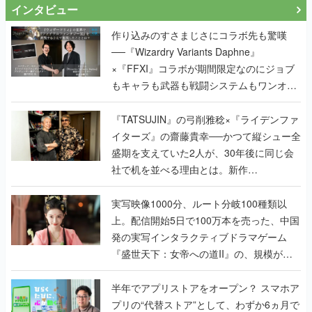
インタビュー
作り込みのすさまじさにコラボ先も驚嘆
──『Wizardry Variants Daphne』
×『FFXI』コラボが期間限定なのにジョブ
もキャラも武器も戦闘システムもワンオフ
で作り込まれた理由を両ディレクターに聞
く
『TATSUJIN』の弓削雅稔×『ライデンファ
イターズ』の齋藤貴幸──かつて縦シュー全
盛期を支えていた2人が、30年後に同じ会
社で机を並べる理由とは。新作
『TATSUJIN EXTREME』で初タッグを組
んだレジェンド2人に訊く開発秘話
実写映像1000分、ルート分岐100種類以
上。配信開始5日で100万本を売った、中国
発の実写インタラクティブドラマゲーム
『盛世天下：女帝への道II』の、規模が違
うこだわりをプロデューサーに聞いた
半年でアプリストアをオープン？ スマホア
プリの“代替ストア”として、わずか6ヵ月で