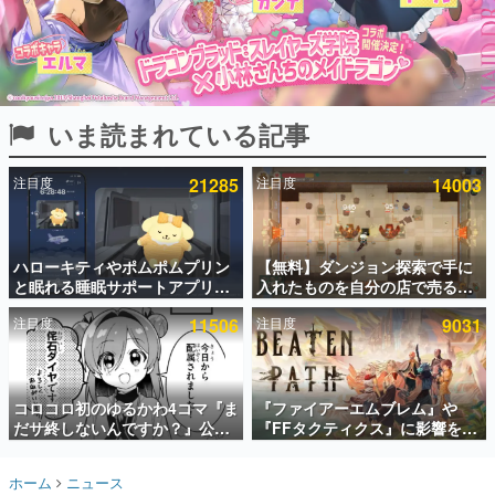
インタビュー
連載・特集一覧
殿堂入り記事
いま読まれている記事
SNS拡散数が数千以上！ ページビュー数万以上！ などな
ど。多くの人々に読まれた、電ファミ渾身の“殿堂入り”記
事をまとめました。
注目度
21285
注目度
14003
ゲームの企画書
名作ゲームクリエイターの方々に製作時のエピソードをお
聞きし、ヒットする企画（ゲーム）とは何か？を探ってい
ハローキティやポムポムプリン
【無料】ダンジョン探索で手に
きます。
と眠れる睡眠サポートアプリ
入れたものを自分の店で売るゲ
赫本
『ゆめたび』が配信中。キャラ
ーム『Moonlighter』がSteam
この物語を解いてはいけない。『赫本』は、〈試験問題〉
注目度
11506
注目度
9031
ごとのASMRや目覚ましアラー
にて無料配布中！続編
の形をした短編ホラー小説集です。
ムも搭載
『Moonlighter 2』の9月2日正
式リリースを記念したキャンペ
ーン
新世代に訊く
コロコロ初のゆるかわ4コマ『ま
『ファイアーエムブレム』や
これからのデジタルゲーム市場を担う若きクリエイター達
の姿を追い、彼らのルーツと情熱を探っていきます。
だサ終しないんですか？』公開
『FFタクティクス』に影響を受
スタート。主人公は新入社員の
けた新作戦略RPG『Beaten
侘石ダイヤ、ゲーム会社を舞台
Path』2027年に発売へ。
ゲーム世代の作家たち
ホーム
ニュース
にトラブルへ対応する社員たち
PC（Steam）、PS5、Xbox、
ゲームに多大な影響を受けた作家さんに取材し、ゲームが