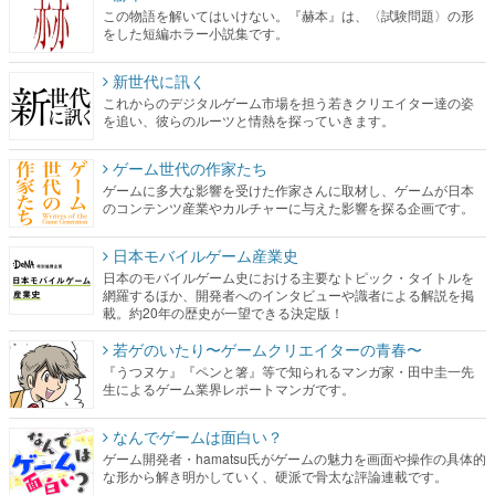
この物語を解いてはいけない。『赫本』は、〈試験問題〉の形
をした短編ホラー小説集です。
新世代に訊く
これからのデジタルゲーム市場を担う若きクリエイター達の姿
を追い、彼らのルーツと情熱を探っていきます。
ゲーム世代の作家たち
ゲームに多大な影響を受けた作家さんに取材し、ゲームが日本
のコンテンツ産業やカルチャーに与えた影響を探る企画です。
日本モバイルゲーム産業史
日本のモバイルゲーム史における主要なトピック・タイトルを
網羅するほか、開発者へのインタビューや識者による解説を掲
載。約20年の歴史が一望できる決定版！
若ゲのいたり〜ゲームクリエイターの青春〜
『うつヌケ』『ペンと箸』等で知られるマンガ家・田中圭一先
生によるゲーム業界レポートマンガです。
なんでゲームは面白い？
ゲーム開発者・hamatsu氏がゲームの魅力を画面や操作の具体的
な形から解き明かしていく、硬派で骨太な評論連載です。