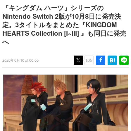
を描く
Switch向けにリリース予定
日本のコンテンツ産業やカルチャーに与えた影響を探る企
『キングダム ハーツ』シリーズの
画です。
Nintendo Switch 2版が10月8日に発売決
日本モバイルゲーム産業史
定。3タイトルをまとめた『KINGDOM
日本のモバイルゲーム史における主要なトピック・タイト
ルを網羅するほか、開発者へのインタビューや識者による
HEARTS Collection [I~III] 』も同日に発売
解説を掲載。約20年の歴史が一望できる決定版！
へ
若ゲのいたり〜ゲームクリエイターの青春〜
『うつヌケ』『ペンと箸』等で知られるマンガ家・田中圭
一先生によるゲーム業界レポートマンガです。
2026年6月10日 00:05
反応
なんでゲームは面白い？
ゲーム開発者・hamatsu氏がゲームの魅力を画面や操作の
具体的な形から解き明かしていく、硬派で骨太な評論連載
です。
ゲームが変えた日本語
「経験値」「裏技」「ラスボス」… ゲームにまつわる言葉
の起源や用法の変遷を、コンピューター文化史研究家・タ
イニーP氏が徹底調査。
カテゴリ
特集記事