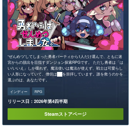
“ぜんめつ”してしまった勇者パーティから1人だけ選んで、ともに迷
宮からの脱出を目指すダンジョン探索RPGです。 ただし勇者は「は
い/いいえ」しか喋れず、魔法使いは魔法が使えず、戦士は可愛らし
い人形になっていて、僧侶は██を崇拝しています。誰を救うのかを
選ぶのは、あなたです。
インディー
RPG
リリース日：2026年第4四半期
Steamストアページ