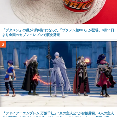
「ブタメン」の麺が“約4倍”になった「ブタメン超BIG」が登場。8月11日
より全国のセブンイレブンで順次発売
2
『ファイアーエムブレム 万紫千紅』“真の主人公”がお披露目。4人の主人