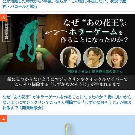
公が活躍した時代から5年後、彼らが「この世に存在しない」状況で魔
神・バロールと戦う
3
なぜ “あの花王” がホラーゲームを作ることになったのか？ 敵に見つから
ないようにマジックリンでこっそり掃除する『しずかなおそうじ』が生ま
れるまで【開発座談会】
4