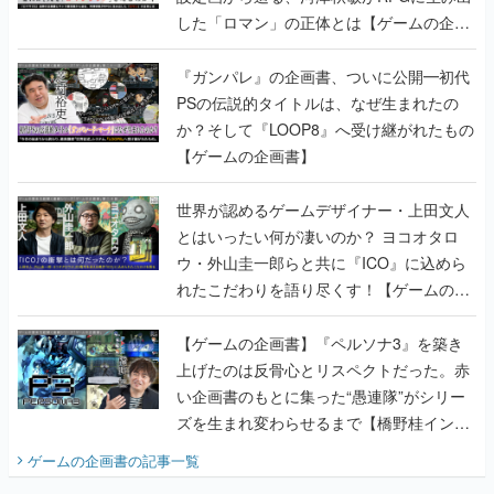
した「ロマン」の正体とは【ゲームの企画
書】
『ガンパレ』の企画書、ついに公開━初代
PSの伝説的タイトルは、なぜ生まれたの
か？そして『LOOP8』へ受け継がれたもの
【ゲームの企画書】
世界が認めるゲームデザイナー・上田文人
とはいったい何が凄いのか？ ヨコオタロ
ウ・外山圭一郎らと共に『ICO』に込めら
れたこだわりを語り尽くす！【ゲームの企
画書】
【ゲームの企画書】『ペルソナ3』を築き
上げたのは反骨心とリスペクトだった。赤
い企画書のもとに集った“愚連隊”がシリー
ズを生まれ変わらせるまで【橋野桂インタ
ビュー】
ゲームの企画書
の記事一覧