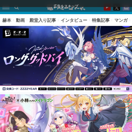
広告をスキップ
赫本
動画
殿堂入り記事
インタビュー
特集記事
マンガ
ピックアップ
電ファミのいま読まれている記事ランキング
アプリセール情報