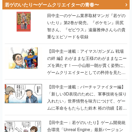
若ゲのいたり〜ゲームクリエイターの青春〜
田中圭一のゲーム業界取材マンガ『若ゲの
いたり』第2巻が発売。『ポケモン』田尻
智さん、『ゼビウス』遠藤雅伸さんらの貴
重なエピソードを収録
【田中圭一連載：アイマス/ガンダム 戦場
の絆 編】わがままな王様のわがままなニー
ズを満たす！──小山順一朗が貫く姿勢に、
ゲームクリエイターとしての矜持を見た
【若ゲのいたり最終回】
【田中圭一連載：バーチャファイター編】
「新しい3D表現のために、軍事技術を採り
入れたい」世界情勢を味方につけて、ゲー
ムに革命をもたらした鈴木 裕の功績【若ゲ
のいたり】
【田中圭一：若ゲのいたり】ゲーム開発統
合環境「Unreal Engine」最新バージョン