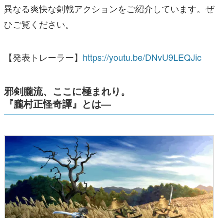
異なる爽快な剣戟アクションをご紹介しています。ぜ
ひご覧ください。
【発表トレーラー】
https://youtu.be/DNvU9LEQJic
邪剣朧流、ここに極まれり。
『朧村正怪奇譚』とは―