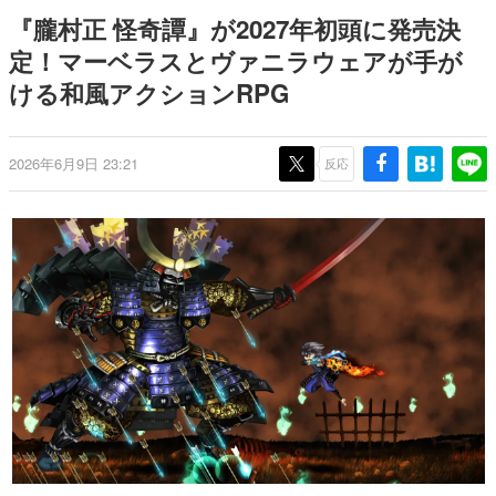
式リリースを記念したキャンペ
介
日本のコンテンツ産業やカルチャーに与えた影響を探る企
『朧村正 怪奇譚』が2027年初頭に発売決
ーン
画です。
定！マーベラスとヴァニラウェアが手が
日本モバイルゲーム産業史
ける和風アクションRPG
日本のモバイルゲーム史における主要なトピック・タイト
ルを網羅するほか、開発者へのインタビューや識者による
解説を掲載。約20年の歴史が一望できる決定版！
若ゲのいたり〜ゲームクリエイターの青春〜
2026年6月9日 23:21
反応
『うつヌケ』『ペンと箸』等で知られるマンガ家・田中圭
一先生によるゲーム業界レポートマンガです。
なんでゲームは面白い？
ゲーム開発者・hamatsu氏がゲームの魅力を画面や操作の
具体的な形から解き明かしていく、硬派で骨太な評論連載
です。
ゲームが変えた日本語
「経験値」「裏技」「ラスボス」… ゲームにまつわる言葉
の起源や用法の変遷を、コンピューター文化史研究家・タ
イニーP氏が徹底調査。
カテゴリ
特集記事