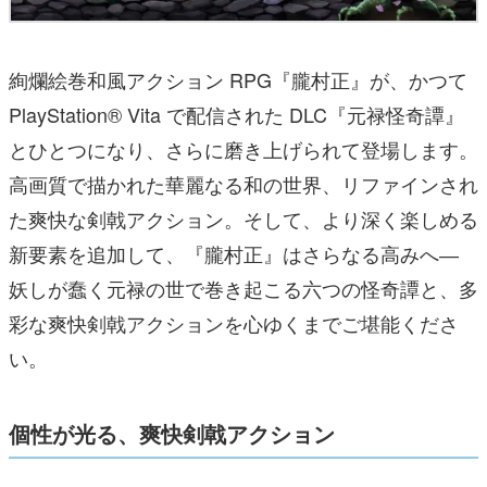
絢爛絵巻和風アクション RPG『朧村正』が、かつて
PlayStation® Vita で配信された DLC『元禄怪奇譚』
とひとつになり、さらに磨き上げられて登場します。
高画質で描かれた華麗なる和の世界、リファインされ
た爽快な剣戟アクション。そして、より深く楽しめる
新要素を追加して、『朧村正』はさらなる高みへ―
妖しが蠢く元禄の世で巻き起こる六つの怪奇譚と、多
彩な爽快剣戟アクションを心ゆくまでご堪能くださ
い。
個性が光る、爽快剣戟アクション