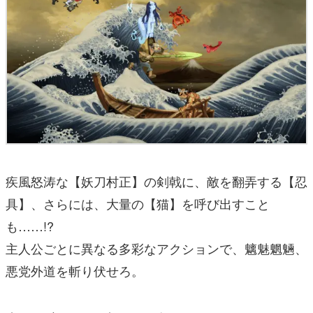
疾風怒涛な【妖刀村正】の剣戟に、敵を翻弄する【忍
具】、さらには、大量の【猫】を呼び出すこと
も……!?
主人公ごとに異なる多彩なアクションで、魑魅魍魎、
悪党外道を斬り伏せろ。