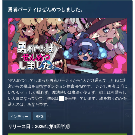
勇者パーティはぜんめつしました。
“ぜんめつ”してしまった勇者パーティから1人だけ選んで、ともに迷
宮からの脱出を目指すダンジョン探索RPGです。 ただし勇者は「は
い/いいえ」しか喋れず、魔法使いは魔法が使えず、戦士は可愛らし
い人形になっていて、僧侶は██を崇拝しています。誰を救うのかを
選ぶのは、あなたです。
インディー
RPG
リリース日：2026年第4四半期