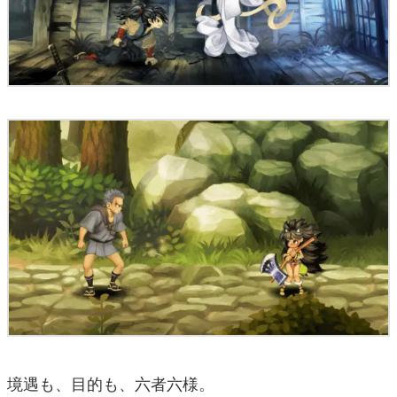
境遇も、目的も、六者六様。