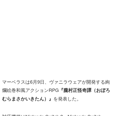
マンガ
女性向け
アプリレビュー
その他
電ファミニコゲーマーとは？
運営：株式会社マレ
マーベラスは6月9日、ヴァニラウェアが開発する絢
爛絵巻和風アクションRPG
『朧村正怪奇譚（おぼろ
を発表した。
むらまさかいきたん）』