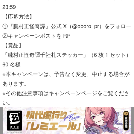
23:59
【応募方法】
①『朧村正怪奇譚』公式 X（@oboro_pr）をフォロー
②キャンペーンポストを RP
【賞品】
「朧村正怪奇譚千社札ステッカー」（6 枚 1 セット）
60 名様
※本キャンペーンは、予告なく変更、中止する場合が
あります。
※その他注意事項はキャンペーンページをご覧くださ
い。
https://oboromuramasakaikitan.marv.jp/news/article/3
784
————————————————————————