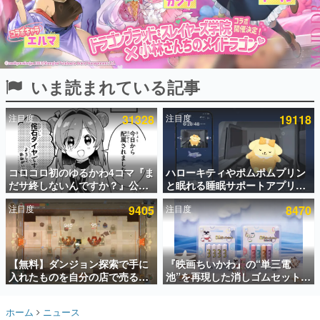
インタビュー
連載・特集一覧
殿堂入り記事
いま読まれている記事
SNS拡散数が数千以上！ ページビュー数万以上！ などな
ど。多くの人々に読まれた、電ファミ渾身の“殿堂入り”記
事をまとめました。
注目度
31328
注目度
19118
ゲームの企画書
名作ゲームクリエイターの方々に製作時のエピソードをお
聞きし、ヒットする企画（ゲーム）とは何か？を探ってい
コロコロ初のゆるかわ4コマ『ま
ハローキティやポムポムプリン
きます。
だサ終しないんですか？』公開
と眠れる睡眠サポートアプリ
赫本
スタート。主人公は新入社員の
『ゆめたび』が配信中。キャラ
この物語を解いてはいけない。『赫本』は、〈試験問題〉
注目度
9405
注目度
8470
侘石ダイヤ、ゲーム会社を舞台
ごとのASMRや目覚ましアラー
の形をした短編ホラー小説集です。
にトラブルへ対応する社員たち
ムも搭載
を描く
新世代に訊く
【無料】ダンジョン探索で手に
『映画ちいかわ』の“単三電
これからのデジタルゲーム市場を担う若きクリエイター達
の姿を追い、彼らのルーツと情熱を探っていきます。
入れたものを自分の店で売るゲ
池”を再現した消しゴムセットが
ーム『Moonlighter』がSteam
8月7日より発売決定。公式は
にて無料配布中！続編
「在ったものを 消しながら いつ
ゲーム世代の作家たち
ホーム
ニュース
『Moonlighter 2』の9月2日正
かなくなる 永遠のいのち」と紹
ゲームに多大な影響を受けた作家さんに取材し、ゲームが