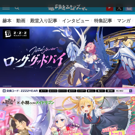
広告をスキップ
赫本
動画
殿堂入り記事
インタビュー
特集記事
マンガ
ピックアップ
電ファミのいま読まれている記事ランキング
アプリセール情報