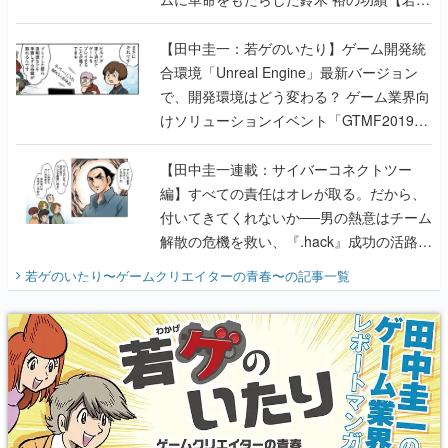
のいたり】
【田中圭一：若ゲのいたり】ゲーム開発統
合環境「Unreal Engine」最新バージョン
で、開発環境はどう変わる？ ゲーム業界向
けソリューションイベント「GTMF2019」
に行って、より理解を深めよう【PR】
【田中圭一連載：サイバーコネクトツー
編】すべての責任はオレが取る。だから、
付いてきてくれないか──男の熱意はチーム
解散の危機を救い、『.hack』成功の活路を
開く。業界の快男児・松山 洋に流れる血は
若ゲのいたり〜ゲームクリエイターの青春〜
の記事一覧
『少年ジャンプ』色だった【若ゲのいた
り】