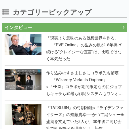
カテゴリーピックアップ
インタビュー
「現実より意味のある仮想世界を作る」
──『EVE Online』の生みの親が18年掲げ
続ける”クレイジーな宣言”は、比喩ではな
く本気だった
作り込みのすさまじさにコラボ先も驚嘆
──『Wizardry Variants Daphne』
×『FFXI』コラボが期間限定なのにジョブ
もキャラも武器も戦闘システムもワンオフ
で作り込まれた理由を両ディレクターに聞
く
『TATSUJIN』の弓削雅稔×『ライデンファ
イターズ』の齋藤貴幸──かつて縦シュー全
盛期を支えていた2人が、30年後に同じ会
社で机を並べる理由とは。新作