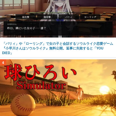
「パリィ」や「ローリング」で女の子と会話するソウルライク恋愛ゲーム
『小早川さんはソウルライク』無料公開。返事に失敗すると「YOU
DIED」
4