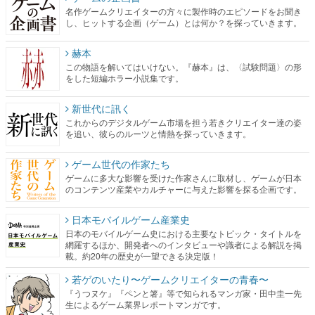
名作ゲームクリエイターの方々に製作時のエピソードをお聞き
し、ヒットする企画（ゲーム）とは何か？を探っていきます。
赫本
この物語を解いてはいけない。『赫本』は、〈試験問題〉の形
をした短編ホラー小説集です。
新世代に訊く
これからのデジタルゲーム市場を担う若きクリエイター達の姿
を追い、彼らのルーツと情熱を探っていきます。
ゲーム世代の作家たち
ゲームに多大な影響を受けた作家さんに取材し、ゲームが日本
のコンテンツ産業やカルチャーに与えた影響を探る企画です。
日本モバイルゲーム産業史
日本のモバイルゲーム史における主要なトピック・タイトルを
網羅するほか、開発者へのインタビューや識者による解説を掲
載。約20年の歴史が一望できる決定版！
若ゲのいたり〜ゲームクリエイターの青春〜
『うつヌケ』『ペンと箸』等で知られるマンガ家・田中圭一先
生によるゲーム業界レポートマンガです。