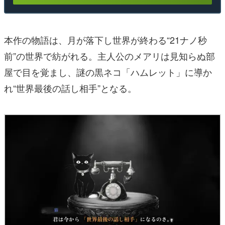
本作の物語は、月が落下し世界が終わる“21ナノ秒
前”の世界で紡がれる。主人公のメアリは見知らぬ部
屋で目を覚まし、謎の黒ネコ「ハムレット」に導か
れ“世界最後の話し相手”となる。