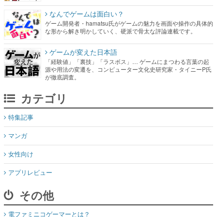
なんでゲームは面白い？
ゲーム開発者・hamatsu氏がゲームの魅力を画面や操作の具体的
な形から解き明かしていく、硬派で骨太な評論連載です。
ゲームが変えた日本語
「経験値」「裏技」「ラスボス」… ゲームにまつわる言葉の起
源や用法の変遷を、コンピューター文化史研究家・タイニーP氏
が徹底調査。
カテゴリ
特集記事
マンガ
女性向け
アプリレビュー
その他
電ファミニコゲーマーとは？