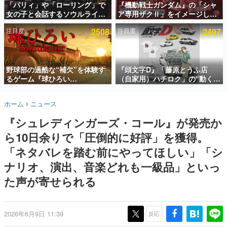
「パリィ」や「ローリング」で
『機動戦士ガンダム』の「シャ
女の子と会話するソウルライク
ア専用ザクⅡ」をイメージした
インタビュー
恋愛ゲーム『小早川さんはソウ
散水ホースリールが予約開始。
注目度
2508
注目度
2497
ルライク』無料公開。返事に失
本体にはシャアのパーソナルマ
連載・特集一覧
敗すると「YOU DIED」
ークやジオン公国軍のエンブレ
ム、型式番号などを配置
殿堂入り記事
SNS拡散数が数千以上！ ページビュー数万以上！ などな
野球部の過酷な“補欠”を体験す
『頭文字D』「藤原とうふ店
ど。多くの人々に読まれた、電ファミ渾身の“殿堂入り”記
るゲーム『球ひろい
（自家用）ハチロク」の“動くテ
事をまとめました。
Simulator』が「1件」のウィッ
ィッシュケース”が買えるポップ
シュリストをもとにチェコ語に
アップショップが開催へ。マン
ゲームの企画書
ホーム
ニュース
対応しSNSで話題に。『キング
ガの舞台である群馬の「イオン
名作ゲームクリエイターの方々に製作時のエピソードをお
聞きし、ヒットする企画（ゲーム）とは何か？を探ってい
ダム・カム』開発元やチェコの
モール高崎」にて、8月11日か
『シュレディンガーズ・コール』が発売か
きます。
プロ野球選手から称賛の声
ら8月20日までの期間限定で開
催予定
ら10日余りで「圧倒的に好評」を獲得。
赫本
この物語を解いてはいけない。『赫本』は、〈試験問題〉
「ネタバレを踏む前にやってほしい」「シ
の形をした短編ホラー小説集です。
ナリオ、演出、音楽どれも一級品」といっ
た声が寄せられる
新世代に訊く
これからのデジタルゲーム市場を担う若きクリエイター達
の姿を追い、彼らのルーツと情熱を探っていきます。
2026年6月9日 11:39
反応
ゲーム世代の作家たち
ゲームに多大な影響を受けた作家さんに取材し、ゲームが