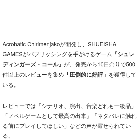
マンガ
女性向け
アプリレビュー
Acrobatic Chirimenjakoが開発し、SHUEISHA
その他
GAMESがパブリッシングを手がけるゲーム
『シュレ
が、発売から10日余りで500
ディンガーズ・コール』
電ファミニコゲーマーとは？
件以上のレビューを集め
を獲得して
「圧倒的に好評」
運営：株式会社マレ
いる。
レビューでは「シナリオ、演出、音楽どれも一級品」
「ノベルゲームとして最高の出来」「ネタバレに触れ
る前にプレイしてほしい」などの声が寄せられてい
る。