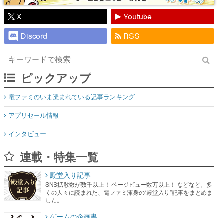
X
Youtube
Discord
RSS
ピックアップ
電ファミのいま読まれている記事ランキング
アプリセール情報
インタビュー
連載・特集一覧
殿堂入り記事
SNS拡散数が数千以上！ ページビュー数万以上！ などなど。多
くの人々に読まれた、電ファミ渾身の“殿堂入り”記事をまとめま
した。
ゲームの企画書