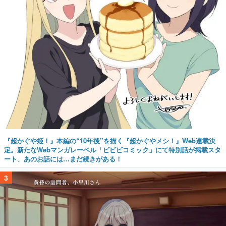
『超かぐや姫！』本編の“10年後”を描く『超かぐやメシ！』Web連載決
定。新たなWebマンガレーベル「ビビビコミック」にて特別話が掲載スタ
ート、あのお話には…まだ続きがある！
3