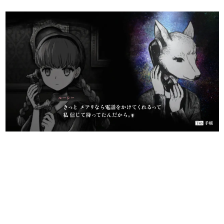
日本のコンテンツ産業やカルチャーに与えた影響を探る企
画です。
日本モバイルゲーム産業史
日本のモバイルゲーム史における主要なトピック・タイト
ルを網羅するほか、開発者へのインタビューや識者による
解説を掲載。約20年の歴史が一望できる決定版！
若ゲのいたり〜ゲームクリエイターの青春〜
『うつヌケ』『ペンと箸』等で知られるマンガ家・田中圭
一先生によるゲーム業界レポートマンガです。
なんでゲームは面白い？
ゲーム開発者・hamatsu氏がゲームの魅力を画面や操作の
具体的な形から解き明かしていく、硬派で骨太な評論連載
です。
ゲームが変えた日本語
「経験値」「裏技」「ラスボス」… ゲームにまつわる言葉
の起源や用法の変遷を、コンピューター文化史研究家・タ
イニーP氏が徹底調査。
カテゴリ
特集記事