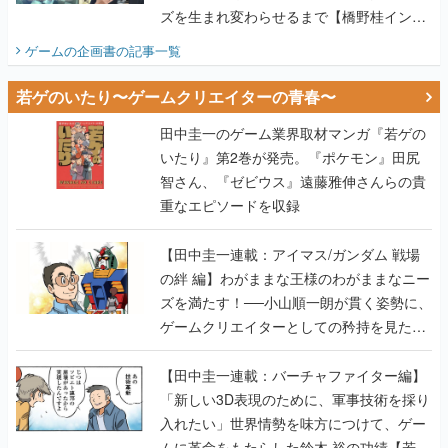
ズを生まれ変わらせるまで【橋野桂インタ
ビュー】
ゲームの企画書
の記事一覧
若ゲのいたり〜ゲームクリエイターの青春〜
田中圭一のゲーム業界取材マンガ『若ゲの
いたり』第2巻が発売。『ポケモン』田尻
智さん、『ゼビウス』遠藤雅伸さんらの貴
重なエピソードを収録
【田中圭一連載：アイマス/ガンダム 戦場
の絆 編】わがままな王様のわがままなニー
ズを満たす！──小山順一朗が貫く姿勢に、
ゲームクリエイターとしての矜持を見た
【若ゲのいたり最終回】
【田中圭一連載：バーチャファイター編】
「新しい3D表現のために、軍事技術を採り
入れたい」世界情勢を味方につけて、ゲー
ムに革命をもたらした鈴木 裕の功績【若ゲ