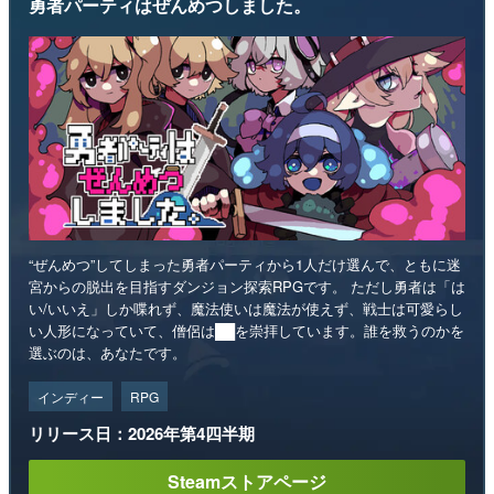
勇者パーティはぜんめつしました。
“ぜんめつ”してしまった勇者パーティから1人だけ選んで、ともに迷
宮からの脱出を目指すダンジョン探索RPGです。 ただし勇者は「は
い/いいえ」しか喋れず、魔法使いは魔法が使えず、戦士は可愛らし
い人形になっていて、僧侶は██を崇拝しています。誰を救うのかを
選ぶのは、あなたです。
インディー
RPG
リリース日：2026年第4四半期
Steamストアページ