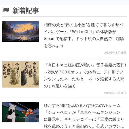
新着記事
相棒の犬と“夢の山小屋”を建てて暮らすサバ
イバルゲーム『Wild n Chill』の体験版が
Steamで配信中。ドット絵の大自然で、喧騒
を忘れよう
2026年8月8日
『今日もネコ様の圧が強い』電子書籍の既刊1
～2巻が「30％オフ」でお得に。ジト目でツ
ンツンしたネコたちと、ネコを溺愛する人間
のすれ違いを描く
2026年8月8日
ひたすら“靴”を舐めまわす狂気のVRゲーム
『シュ～ペロ』が「東京ゲームダンジョン」
に展示中。キャッチコピーは「三度の飯より
靴を舐めよう」と前のめり。公式アカウント