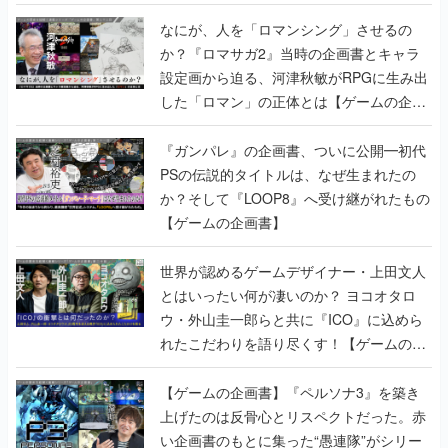
書】
なにが、人を「ロマンシング」させるの
か？『ロマサガ2』当時の企画書とキャラ
設定画から迫る、河津秋敏がRPGに生み出
した「ロマン」の正体とは【ゲームの企画
書】
『ガンパレ』の企画書、ついに公開━初代
PSの伝説的タイトルは、なぜ生まれたの
か？そして『LOOP8』へ受け継がれたもの
【ゲームの企画書】
世界が認めるゲームデザイナー・上田文人
とはいったい何が凄いのか？ ヨコオタロ
ウ・外山圭一郎らと共に『ICO』に込めら
れたこだわりを語り尽くす！【ゲームの企
画書】
【ゲームの企画書】『ペルソナ3』を築き
上げたのは反骨心とリスペクトだった。赤
い企画書のもとに集った“愚連隊”がシリー