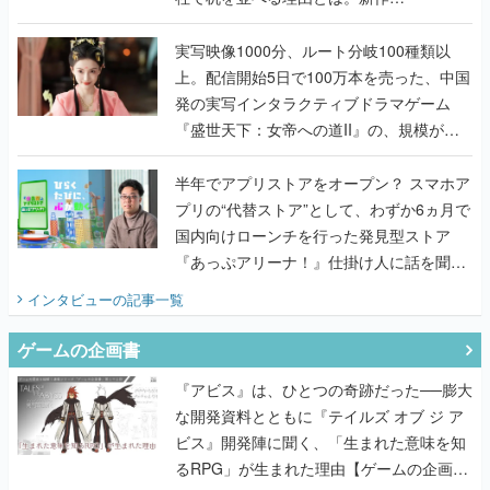
『TATSUJIN EXTREME』で初タッグを組
んだレジェンド2人に訊く開発秘話
実写映像1000分、ルート分岐100種類以
上。配信開始5日で100万本を売った、中国
発の実写インタラクティブドラマゲーム
『盛世天下：女帝への道II』の、規模が違
うこだわりをプロデューサーに聞いた
半年でアプリストアをオープン？ スマホア
プリの“代替ストア”として、わずか6ヵ月で
国内向けローンチを行った発見型ストア
『あっぷアリーナ！』仕掛け人に話を聞い
てみた
インタビュー
の記事一覧
ゲームの企画書
『アビス』は、ひとつの奇跡だった──膨大
な開発資料とともに『テイルズ オブ ジ ア
ビス』開発陣に聞く、「生まれた意味を知
るRPG」が生まれた理由【ゲームの企画