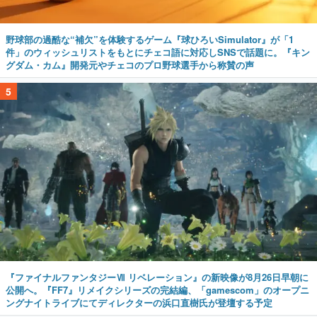
野球部の過酷な“補欠”を体験するゲーム『球ひろいSimulator』が「1
件」のウィッシュリストをもとにチェコ語に対応しSNSで話題に。『キン
グダム・カム』開発元やチェコのプロ野球選手から称賛の声
5
『ファイナルファンタジーⅦ リベレーション』の新映像が8月26日早朝に
公開へ。『FF7』リメイクシリーズの完結編、「gamescom」のオープニ
ングナイトライブにてディレクターの浜口直樹氏が登壇する予定