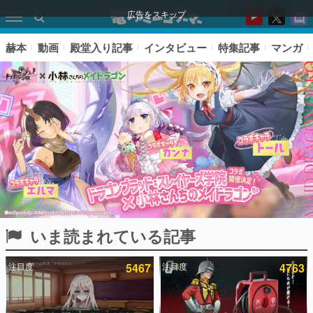
広告をスキップ
赫本
動画
殿堂入り記事
インタビュー
特集記事
マンガ
いま読まれている記事
ピックアップ
注目度
5467
注目度
4763
電ファミのいま読まれている記事ランキング
アプリセール情報