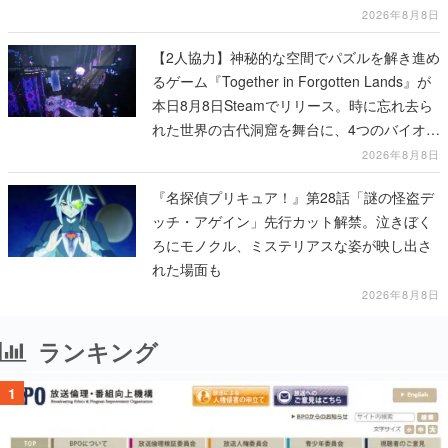
も開設され、2026年リリースに向けて開発中
2026年8月8日
【2人協力】神秘的な空間でパズルを解き進め
るゲーム『Together in Forgotten Lands』が
本日8月8日Steamでリリース。時に忘れ去ら
れた世界の古代洞窟を舞台に、4つのバイオー
ムを探索しながら脱出を目指す
2026年8月8日
『名探偵プリキュア！』第28話「謎の怪盗デ
ッチ・アゲイン」先行カット解禁。泣きぼく
ろにモノクル、ミステリアスな姿が映し出さ
れた場面も
2026年8月8日
ランキング
1