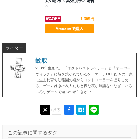
人の財布 ～高畑朋子の場合
～
5%OFF
1,359円
Amazonで購入
ライター
蚊取
2003年生まれ。 『オクトパストラベラー』と『オーバー
ウォッチ』に脳を焼かれているゲーマー。RPG好きの一家
に生まれ育ち幼稚園の頃からコントローラーを握りしめ
る。ゲーム好きの友人たちと夜な夜な通話をつなぎ、いろ
いろなゲームで遊ぶのが生きがい。
反応
この記事に関するタグ