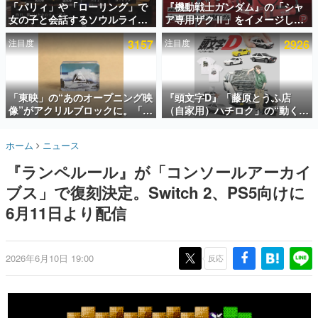
「パリィ」や「ローリング」で
『機動戦士ガンダム』の「シャ
女の子と会話するソウルライク
ア専用ザクⅡ」をイメージした
インタビュー
恋愛ゲーム『小早川さんはソウ
散水ホースリールが予約開始。
注目度
3157
注目度
2926
ルライク』無料公開。返事に失
本体にはシャアのパーソナルマ
連載・特集一覧
敗すると「YOU DIED」
ークやジオン公国軍のエンブレ
ム、型式番号などを配置
殿堂入り記事
SNS拡散数が数千以上！ ページビュー数万以上！ などな
「東映」の“あのオープニング映
『頭文字D』「藤原とうふ店
ど。多くの人々に読まれた、電ファミ渾身の“殿堂入り”記
像”がアクリルブロックに。「東
（自家用）ハチロク」の“動くテ
事をまとめました。
映ヒストリカル グッズコレクシ
ィッシュケース”が買えるポップ
ョン」が8月下旬より発売
アップショップが開催へ。マン
ゲームの企画書
ホーム
ニュース
ガの舞台である群馬の「イオン
名作ゲームクリエイターの方々に製作時のエピソードをお
聞きし、ヒットする企画（ゲーム）とは何か？を探ってい
モール高崎」にて、8月11日か
『ランペルール』が「コンソールアーカイ
きます。
ら8月20日までの期間限定で開
催予定
ブス」で復刻決定。Switch 2、PS5向けに
赫本
この物語を解いてはいけない。『赫本』は、〈試験問題〉
6月11日より配信
の形をした短編ホラー小説集です。
新世代に訊く
2026年6月10日 19:00
反応
これからのデジタルゲーム市場を担う若きクリエイター達
の姿を追い、彼らのルーツと情熱を探っていきます。
ゲーム世代の作家たち
ゲームに多大な影響を受けた作家さんに取材し、ゲームが