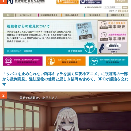
1
「タバコを止められない猫耳キャラを描く深夜枠アニメ」に視聴者の一部
から批判意見。違法薬物の使用と思しき描写も含めて、BPOが議論を交わ
す
2