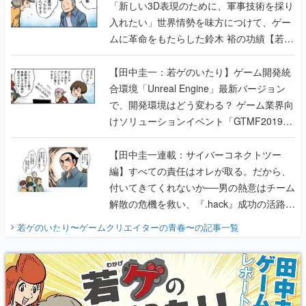
「新しい3D表現のために、軍事技術を採り
入れたい」世界情勢を味方につけて、ゲー
ムに革命をもたらした鈴木 裕の功績【若ゲ
のいたり】
【田中圭一：若ゲのいたり】ゲーム開発統
合環境「Unreal Engine」最新バージョン
で、開発環境はどう変わる？ ゲーム業界向
けソリューションイベント「GTMF2019」
に行って、より理解を深めよう【PR】
【田中圭一連載：サイバーコネクトツー
編】すべての責任はオレが取る。だから、
付いてきてくれないか──男の熱意はチーム
解散の危機を救い、『.hack』成功の活路を
開く。業界の快男児・松山 洋に流れる血は
若ゲのいたり〜ゲームクリエイターの青春〜
の記事一覧
『少年ジャンプ』色だった【若ゲのいた
り】