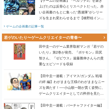
【ゲームの企画書】『ペルソナ3』を築き
上げたのは反骨心とリスペクトだった。赤
い企画書のもとに集った“愚連隊”がシリー
ズを生まれ変わらせるまで【橋野桂インタ
ビュー】
ゲームの企画書
の記事一覧
若ゲのいたり〜ゲームクリエイターの青春〜
田中圭一のゲーム業界取材マンガ『若ゲの
いたり』第2巻が発売。『ポケモン』田尻
智さん、『ゼビウス』遠藤雅伸さんらの貴
重なエピソードを収録
【田中圭一連載：アイマス/ガンダム 戦場
の絆 編】わがままな王様のわがままなニー
ズを満たす！──小山順一朗が貫く姿勢に、
ゲームクリエイターとしての矜持を見た
【若ゲのいたり最終回】
【田中圭一連載：バーチャファイター編】