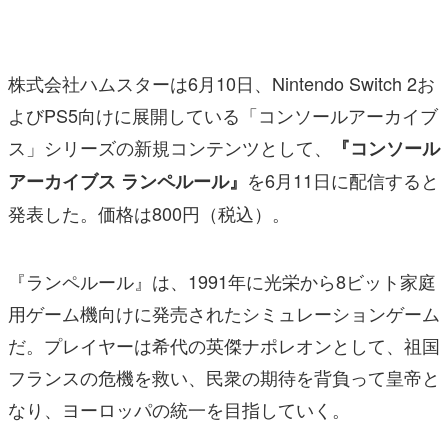
マンガ
女性向け
株式会社ハムスターは6月10日、Nintendo Switch 2お
アプリレビュー
よびPS5向けに展開している「コンソールアーカイブ
ス」シリーズの新規コンテンツとして、
『コンソール
その他
を6月11日に配信すると
アーカイブス ランペルール』
電ファミニコゲーマーとは？
発表した。価格は800円（税込）。
運営：株式会社マレ
『ランペルール』は、1991年に光栄から8ビット家庭
用ゲーム機向けに発売されたシミュレーションゲーム
だ。プレイヤーは希代の英傑ナポレオンとして、祖国
フランスの危機を救い、民衆の期待を背負って皇帝と
なり、ヨーロッパの統一を目指していく。