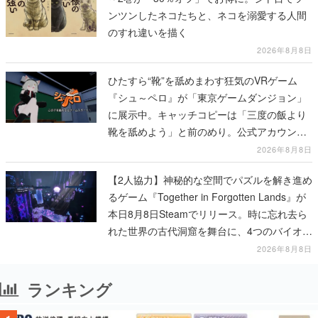
ンツンしたネコたちと、ネコを溺愛する人間
のすれ違いを描く
2026年8月8日
ひたすら“靴”を舐めまわす狂気のVRゲーム
『シュ～ペロ』が「東京ゲームダンジョン」
に展示中。キャッチコピーは「三度の飯より
靴を舐めよう」と前のめり。公式アカウント
も開設され、2026年リリースに向けて開発中
2026年8月8日
【2人協力】神秘的な空間でパズルを解き進め
るゲーム『Together in Forgotten Lands』が
本日8月8日Steamでリリース。時に忘れ去ら
れた世界の古代洞窟を舞台に、4つのバイオー
ムを探索しながら脱出を目指す
2026年8月8日
ランキング