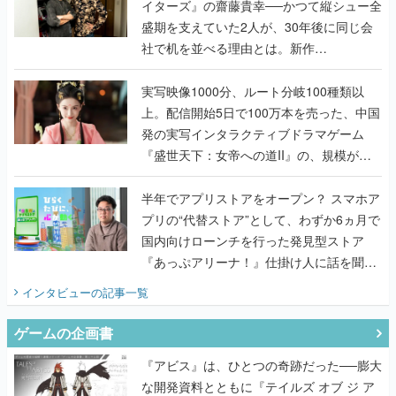
イターズ』の齋藤貴幸──かつて縦シュー全
盛期を支えていた2人が、30年後に同じ会
社で机を並べる理由とは。新作
『TATSUJIN EXTREME』で初タッグを組
んだレジェンド2人に訊く開発秘話
実写映像1000分、ルート分岐100種類以
上。配信開始5日で100万本を売った、中国
発の実写インタラクティブドラマゲーム
『盛世天下：女帝への道II』の、規模が違
うこだわりをプロデューサーに聞いた
半年でアプリストアをオープン？ スマホア
プリの“代替ストア”として、わずか6ヵ月で
国内向けローンチを行った発見型ストア
『あっぷアリーナ！』仕掛け人に話を聞い
てみた
インタビュー
の記事一覧
ゲームの企画書
『アビス』は、ひとつの奇跡だった──膨大
な開発資料とともに『テイルズ オブ ジ ア