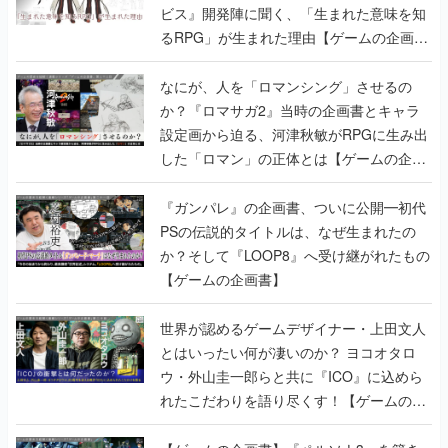
ビス』開発陣に聞く、「生まれた意味を知
るRPG」が生まれた理由【ゲームの企画
書】
なにが、人を「ロマンシング」させるの
か？『ロマサガ2』当時の企画書とキャラ
設定画から迫る、河津秋敏がRPGに生み出
した「ロマン」の正体とは【ゲームの企画
書】
『ガンパレ』の企画書、ついに公開━初代
PSの伝説的タイトルは、なぜ生まれたの
か？そして『LOOP8』へ受け継がれたもの
【ゲームの企画書】
世界が認めるゲームデザイナー・上田文人
とはいったい何が凄いのか？ ヨコオタロ
ウ・外山圭一郎らと共に『ICO』に込めら
れたこだわりを語り尽くす！【ゲームの企
画書】