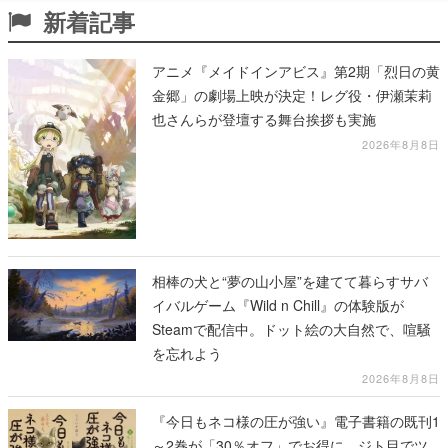
新着記事
アニメ『メイドインアビス』第2期「烈日の黄
金郷」の劇場上映が決定！レグ役・伊瀬茉莉
也さんらが登壇する舞台挨拶も実施
2026年8月8日
相棒の犬と“夢の山小屋”を建てて暮らすサバ
イバルゲーム『Wild n Chill』の体験版が
Steamで配信中。ドット絵の大自然で、喧騒
を忘れよう
2026年8月8日
『今日もネコ様の圧が強い』電子書籍の既刊1
～2巻が「30％オフ」でお得に。ジト目でツ