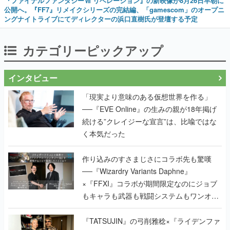
『ファイナルファンタジーⅦ リベレーション』の新映像が8月26日早朝に
公開へ。『FF7』リメイクシリーズの完結編、「gamescom」のオープニ
ングナイトライブにてディレクターの浜口直樹氏が登壇する予定
カテゴリーピックアップ
インタビュー
「現実より意味のある仮想世界を作る」
──『EVE Online』の生みの親が18年掲げ
続ける”クレイジーな宣言”は、比喩ではな
く本気だった
作り込みのすさまじさにコラボ先も驚嘆
──『Wizardry Variants Daphne』
×『FFXI』コラボが期間限定なのにジョブ
もキャラも武器も戦闘システムもワンオフ
で作り込まれた理由を両ディレクターに聞
く
『TATSUJIN』の弓削雅稔×『ライデンファ