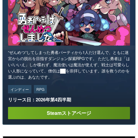
“ぜんめつ”してしまった勇者パーティから1人だけ選んで、ともに迷
宮からの脱出を目指すダンジョン探索RPGです。 ただし勇者は「は
い/いいえ」しか喋れず、魔法使いは魔法が使えず、戦士は可愛らし
い人形になっていて、僧侶は██を崇拝しています。誰を救うのかを
選ぶのは、あなたです。
インディー
RPG
リリース日：2026年第4四半期
Steamストアページ