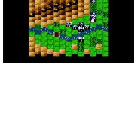
日本のコンテンツ産業やカルチャーに与えた影響を探る企
画です。
日本モバイルゲーム産業史
日本のモバイルゲーム史における主要なトピック・タイト
ルを網羅するほか、開発者へのインタビューや識者による
解説を掲載。約20年の歴史が一望できる決定版！
若ゲのいたり〜ゲームクリエイターの青春〜
『うつヌケ』『ペンと箸』等で知られるマンガ家・田中圭
一先生によるゲーム業界レポートマンガです。
なんでゲームは面白い？
ゲーム開発者・hamatsu氏がゲームの魅力を画面や操作の
具体的な形から解き明かしていく、硬派で骨太な評論連載
です。
ゲームが変えた日本語
「経験値」「裏技」「ラスボス」… ゲームにまつわる言葉
の起源や用法の変遷を、コンピューター文化史研究家・タ
イニーP氏が徹底調査。
カテゴリ
特集記事