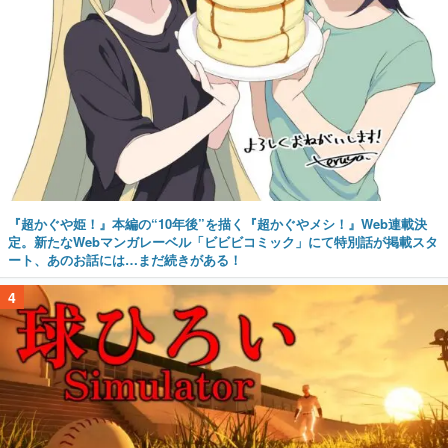
『超かぐや姫！』本編の“10年後”を描く『超かぐやメシ！』Web連載決
定。新たなWebマンガレーベル「ビビビコミック」にて特別話が掲載スタ
ート、あのお話には…まだ続きがある！
4