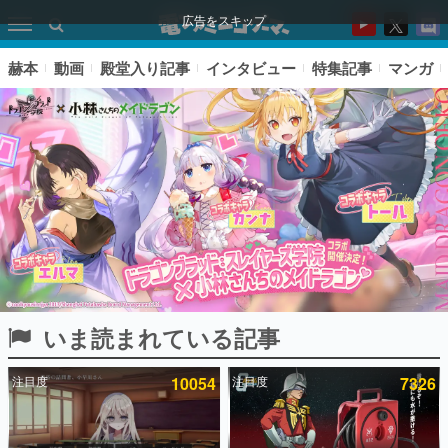
広告をスキップ
赫本
動画
殿堂入り記事
インタビュー
特集記事
マンガ
いま読まれている記事
ピックアップ
注目度
10054
注目度
7326
電ファミのいま読まれている記事ランキング
アプリセール情報