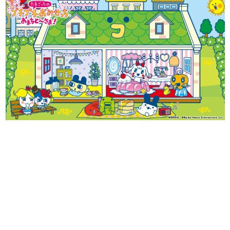
日本のコンテンツ産業やカルチャーに与えた影響を探る企
画です。
日本モバイルゲーム産業史
日本のモバイルゲーム史における主要なトピック・タイト
ルを網羅するほか、開発者へのインタビューや識者による
解説を掲載。約20年の歴史が一望できる決定版！
若ゲのいたり〜ゲームクリエイターの青春〜
『うつヌケ』『ペンと箸』等で知られるマンガ家・田中圭
一先生によるゲーム業界レポートマンガです。
なんでゲームは面白い？
ゲーム開発者・hamatsu氏がゲームの魅力を画面や操作の
具体的な形から解き明かしていく、硬派で骨太な評論連載
です。
ゲームが変えた日本語
「経験値」「裏技」「ラスボス」… ゲームにまつわる言葉
の起源や用法の変遷を、コンピューター文化史研究家・タ
イニーP氏が徹底調査。
カテゴリ
特集記事