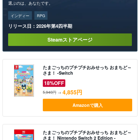
選ぶのは、あなたです。
インディー
RPG
リリース日：2026年第4四半期
Steamストアページ
たまごっちのプチプチおみせっち おまちど～
さま！ -Switch
18%OFF
4,855円
5,940円
→
Amazonで購入
たまごっちのプチプチおみせっち おまちど～
さま！ Nintendo Switch 2 Edition -