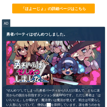
「ほよーじょ」の詳細ページはこちら
AD
勇者パーティはぜんめつしました。
“ぜんめつ”してしまった勇者パーティから1人だけ選んで、ともに迷
宮からの脱出を目指すダンジョン探索RPGです。 ただし勇者は「は
い/いいえ」しか喋れず、魔法使いは魔法が使えず、戦士は可愛らし
い人形になっていて、僧侶は██を崇拝しています。誰を救うのかを