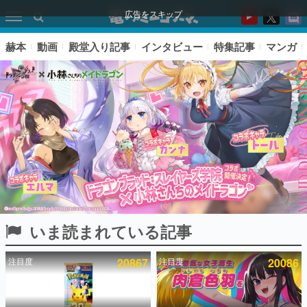
広告をスキップ
赫本
動画
殿堂入り記事
インタビュー
特集記事
マンガ
いま読まれている記事
ピックアップ
注目度
20867
注目度
20086
電ファミのいま読まれている記事ランキング
アプリセール情報