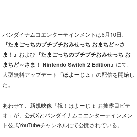
マンガ
女性向け
バンダイナムコエンターテインメントは6月10日、
アプリレビュー
『たまごっちのプチプチおみせっち おまちど～さ
その他
および
ま！』
『たまごっちのプチプチおみせっち お
電ファミニコゲーマーとは？
にて、
まちど～さま！ Nintendo Switch 2 Edition』
大型無料アップデート
の配信を開始し
「ほよーじょ」
運営：株式会社マレ
た。
あわせて、新規映像「祝！ほよーじょ お披露目ビデ
オ」が、公式Xとバンダイナムコエンターテインメン
ト公式YouTubeチャンネルにて公開されている。