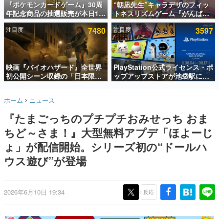
『ポケモンカードゲーム』30周
“朝凪先生”キャラデザのフィッ
年記念商品の抽選販売が本日12
トネスリズムゲーム『がんば
インタビュー
時より開始。拡張パック「30th
れ！チアリズム』Steamストア
注目度
7480
注目度
3597
CELEBRATION」のボックス
ページが公開。キャラクターの
連載・特集一覧
に、「プレミアムデッキセット
CVは陽向葵ゅかさん
エーフィ・ブラッキー」
殿堂入り記事
「FUTURISTIC BOX」の計3商
SNS拡散数が数千以上！ ページビュー数万以上！ などな
品
映画『バイオハザード』全世界
PlayStation公式ライセンス・ポ
ど。多くの人々に読まれた、電ファミ渾身の“殿堂入り”記
初公開シーン収録の「日本限
ップアップストアが池袋駅にて
事をまとめました。
定」予告映像が解禁。バイオの
期間限定で開催。夏のアパレル
日（8月10日）にあわせて、
や『ブラッドボーン』の新作ア
ゲームの企画書
ホーム
ニュース
「ラクーンシティ総合病院」へ
イテムが登場
名作ゲームクリエイターの方々に製作時のエピソードをお
聞きし、ヒットする企画（ゲーム）とは何か？を探ってい
行く配達人の姿が披露
『たまごっちのプチプチおみせっち おま
きます。
ちど～さま！』大型無料アプデ「ほよーじ
赫本
この物語を解いてはいけない。『赫本』は、〈試験問題〉
ょ」が配信開始。シリーズ初の“ドールハ
の形をした短編ホラー小説集です。
ウス遊び”が登場
新世代に訊く
これからのデジタルゲーム市場を担う若きクリエイター達
の姿を追い、彼らのルーツと情熱を探っていきます。
2026年6月10日 19:34
反応
ゲーム世代の作家たち
ゲームに多大な影響を受けた作家さんに取材し、ゲームが