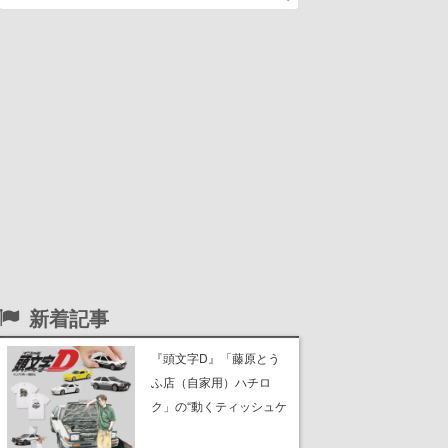
新着記事
『頭文字D』「藤原とう
ふ店（自家用）ハチロ
ク」の“動くティッシュケ
ース”が買えるポップアッ