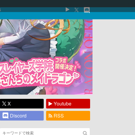
5
X
Youtube
Discord
RSS