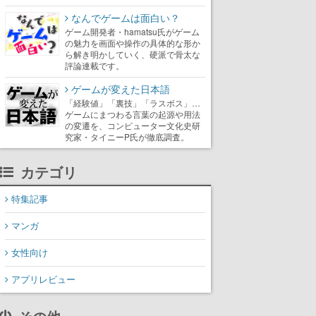
なんでゲームは面白い？
ゲーム開発者・hamatsu氏がゲーム
の魅力を画面や操作の具体的な形か
ら解き明かしていく、硬派で骨太な
評論連載です。
ゲームが変えた日本語
「経験値」「裏技」「ラスボス」…
ゲームにまつわる言葉の起源や用法
の変遷を、コンピューター文化史研
究家・タイニーP氏が徹底調査。
カテゴリ
特集記事
マンガ
女性向け
アプリレビュー