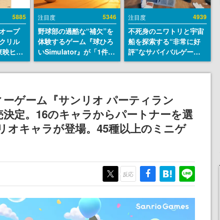
5885
5346
4939
注目度
注目度
オープ
野球部の過酷な“補欠”を
不死身のニワトリと宇宙
クリル
体験するゲーム『球ひろ
船を探索する“非常に好
東映ヒス
いSimulator』が「1件」
評”なサバイバルゲーム
コレクシ
のウィッシュリストをも
『Breathedge』が無料
旬より発
とにチェコ語に対応し
で配布中。入手できる期
SNSで話題に。『キング
間は8月10日まで
ダム・カム』開発元やチ
ィーゲーム『サンリオ パーティラン
ェコのプロ野球選手から
に発売決定。16のキャラからパートナーを選
称賛の声
ンリオキャラが登場。45種以上のミニゲ
反応