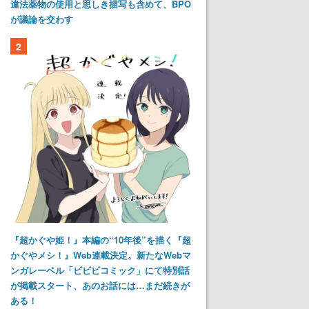
違法薬物の使用と思しき描写も含めて、BPO
が議論を交わす
2
『超かぐや姫！』本編の“10年後”を描く『超
かぐやメシ！』Web連載決定。新たなWebマ
ンガレーベル「ビビビコミック」にて特別話
が掲載スタート、あのお話には…まだ続きが
ある！