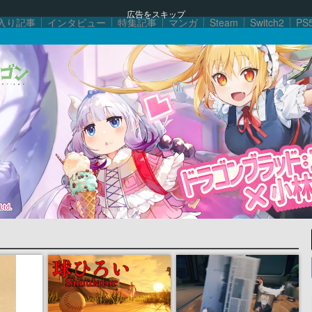
広告をスキップ
入り記事
インタビュー
特集記事
マンガ
Steam
Switch2
PS