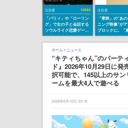
10065
注目度
注目度
「パリィ」や「ローリン
「東映」の“あの
グ」で女の子と会話する
ニング映像”がア
ソウルライク恋愛ゲーム
ブロックに。「
『小早川さんはソウルラ
トリカル グッズ
イク』無料公開。返事に
ョン」が8月下
失敗すると「YOU
売
ホーム
ニュース
DIED」
“キティちゃん”のパーテ
ド』2026年10月29日
択可能で、145以上のサ
ームを最大4人で遊べる
2026年6月10日 03:18