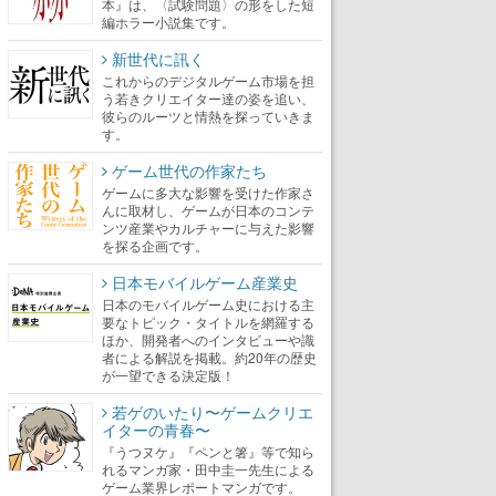
本』は、〈試験問題〉の形をした短
編ホラー小説集です。
新世代に訊く
これからのデジタルゲーム市場を担
う若きクリエイター達の姿を追い、
彼らのルーツと情熱を探っていきま
す。
ゲーム世代の作家たち
ゲームに多大な影響を受けた作家さ
んに取材し、ゲームが日本のコンテ
ンツ産業やカルチャーに与えた影響
を探る企画です。
日本モバイルゲーム産業史
日本のモバイルゲーム史における主
要なトピック・タイトルを網羅する
ほか、開発者へのインタビューや識
者による解説を掲載。約20年の歴史
が一望できる決定版！
若ゲのいたり〜ゲームクリエ
イターの青春〜
『うつヌケ』『ペンと箸』等で知ら
れるマンガ家・田中圭一先生による
ゲーム業界レポートマンガです。