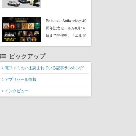
プショップが開催へ。マ
ンガの舞台である群馬の
「イオンモール高崎」に
Bethesda Softworksの40
て、8月11日から8月20日
周年記念セールが8月14
までの期間限定で開催予
日まで開催中。『エルダ
定
ー・スクロールズ』や
『フォールアウト』シリ
ピックアップ
ーズがまとめてお得にゲ
ットできる
電ファミのいま読まれている記事ランキング
アプリセール情報
インタビュー