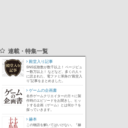
連載・特集一覧
殿堂入り記事
SNS拡散数が数千以上！ ページビュ
ー数万以上！ などなど。多くの人々
に読まれた、電ファミ渾身の“殿堂入
り”記事をまとめました。
ゲームの企画書
名作ゲームクリエイターの方々に製
作時のエピソードをお聞きし、ヒッ
トする企画（ゲーム）とは何か？を
探っていきます。
赫本
この物語を解いてはいけない。『赫