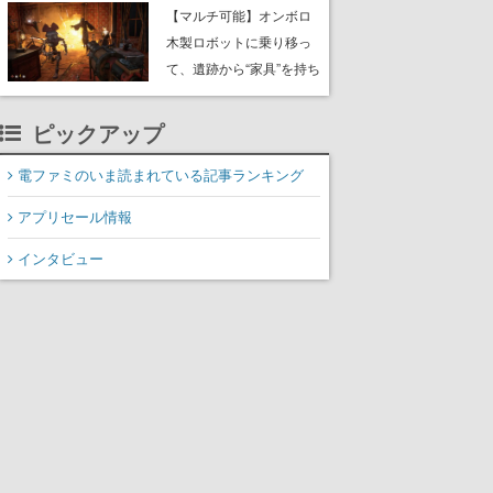
や大きな貝も
【マルチ可能】オンボロ
木製ロボットに乗り移っ
て、遺跡から“家具”を持ち
帰るホラーアクションゲ
ーム『GRAIN ROT』が本
ピックアップ
日8月8日Steamにて発
売。迫る“腐敗”から逃げ延
電ファミのいま読まれている記事ランキング
び、持ち帰った家具で基
アプリセール情報
地を再建
インタビュー