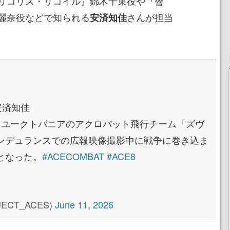
リコリス・リコイル』錦木千束役や『響
麗奈役などで知られる
さんが担当
安済知佳
安済知佳
。ユークトバニアのアクロバット飛行チーム「ズヴ
ンデュランスでの広報映像撮影中に戦争に巻き込ま
となった。
#ACECOMBAT
#ACE8
CT_ACES)
June 11, 2026