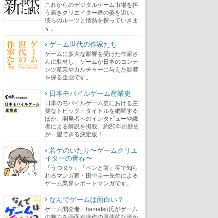
これからのデジタルゲーム市場を担
う若きクリエイター達の姿を追い、
彼らのルーツと情熱を探っていきま
す。
ゲーム世代の作家たち
ゲームに多大な影響を受けた作家さ
んに取材し、ゲームが日本のコンテ
ンツ産業やカルチャーに与えた影響
を探る企画です。
日本モバイルゲーム産業史
日本のモバイルゲーム史における主
要なトピック・タイトルを網羅する
ほか、開発者へのインタビューや識
者による解説を掲載。約20年の歴史
が一望できる決定版！
若ゲのいたり〜ゲームクリエ
イターの青春〜
『うつヌケ』『ペンと箸』等で知ら
れるマンガ家・田中圭一先生による
ゲーム業界レポートマンガです。
なんでゲームは面白い？
ゲーム開発者・hamatsu氏がゲーム
の魅力を画面や操作の具体的な形か