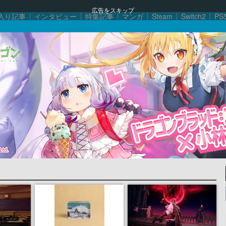
広告をスキップ
入り記事
インタビュー
特集記事
マンガ
Steam
Switch2
PS