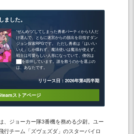
しました。
“ぜんめつ”してしまった勇者パーティから1人だ
け選んで、ともに迷宮からの脱出を目指すダン
ジョン探索RPGです。 ただし勇者は「はい/い
いえ」しか喋れず、魔法使いは魔法が使えず、
戦士は可愛らしい人形になっていて、僧侶は
██を崇拝しています。誰を救うのかを選ぶの
は、あなたです。
リリース日：2026年第4四半期
Steamストアページ
は、ジョーカー隊3番機を務める少尉。ユー
飛行チーム「ズヴェズダ」のスターパイロ