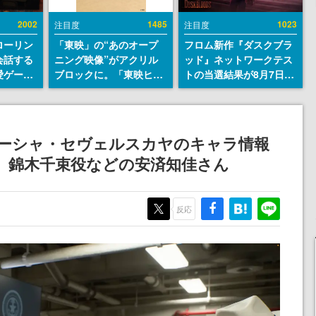
2002
1485
1023
注目度
注目度
ローリン
「東映」の“あのオープ
フロム新作『ダスクブラ
会話する
ニング映像”がアクリル
ッド』ネットワークテス
愛ゲーム
ブロックに。「東映ヒス
トの当選結果が8月7日22
ソウルラ
トリカル グッズコレクシ
時に発表。応募サイトの
。返事に
ョン」が8月下旬より発
マイページから確認可
U
売
能、テスト実施は8月21
日～24日
ターシャ・セヴェルスカヤのキャラ情報
』錦木千束役などの安済知佳さん
反応