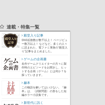
連載・特集一覧
殿堂入り記事
SNS拡散数が数千以上！ ページビュ
ー数万以上！ などなど。多くの人々
に読まれた、電ファミ渾身の“殿堂入
り”記事をまとめました。
ゲームの企画書
名作ゲームクリエイターの方々に製
作時のエピソードをお聞きし、ヒッ
トする企画（ゲーム）とは何か？を
探っていきます。
赫本
この物語を解いてはいけない。『赫
本』は、〈試験問題〉の形をした短
編ホラー小説集です。
新世代に訊く