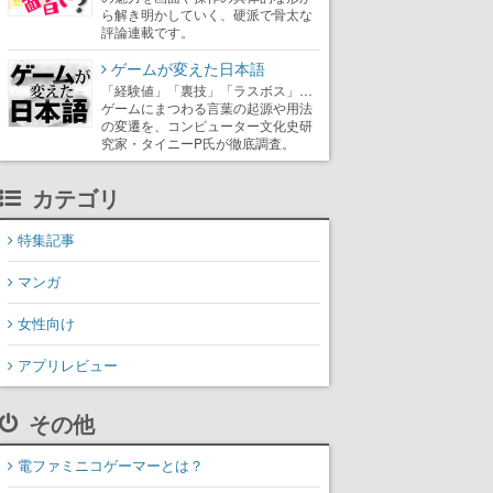
ら解き明かしていく、硬派で骨太な
評論連載です。
ゲームが変えた日本語
「経験値」「裏技」「ラスボス」…
ゲームにまつわる言葉の起源や用法
の変遷を、コンピューター文化史研
究家・タイニーP氏が徹底調査。
カテゴリ
特集記事
マンガ
女性向け
アプリレビュー
その他
電ファミニコゲーマーとは？