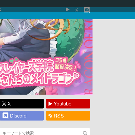
5
X
Youtube
Discord
RSS