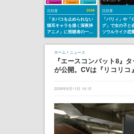
2046
注目度
注目度
「タバコを止められない
「パリィ」や「
猫耳キャラを描く深夜枠
グ」で女の子と
アニメ」に視聴者の一部
ソウルライク恋
から批判意見。違法薬物
『小早川さんは
の使用と思しき描写も含
イク』無料公開
めて、BPOが議論を交わ
失敗すると「YO
ホーム
ニュース
す
DIED」
『エースコンバット8』
が公開。CVは『リコリコ
2026年6月11日 16:15