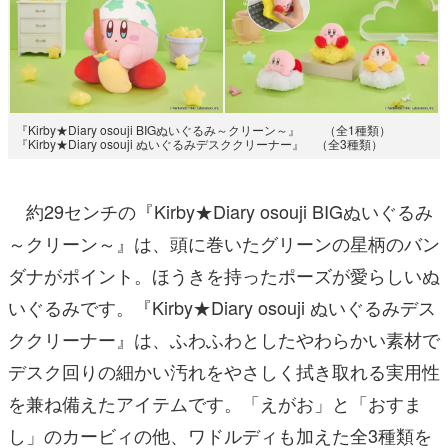
『Kirby★Diary osouji BIGぬいぐるみ～クリーン～』 （全1種類）
『Kirby★Diary osouji ぬいぐるみデスククリーナー』 （全3種類）
約29センチの『Kirby★Diary osouji BIGぬいぐるみ
～クリーン～』は、頭に巻いたグリーンの星柄のバン
ダナがポイント。ほうきを持ったポーズが愛らしいぬ
いぐるみです。『Kirby★Diary osouji ぬいぐるみデス
ククリーナー』は、ふわふわとしたやわらかい素材で
デスク回りの細かい汚れをやさしく拭き取れる実用性
を兼ね備えたアイテムです。「えがお」と「おすま
し」のカービィの他、ワドルディも加えた全3種類を