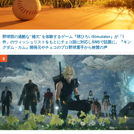
野球部の過酷な“補欠”を体験するゲーム『球ひろいSimulator』が「1
件」のウィッシュリストをもとにチェコ語に対応しSNSで話題に。『キン
グダム・カム』開発元やチェコのプロ野球選手から称賛の声
4