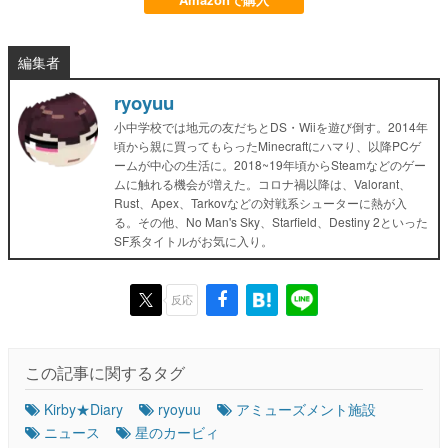
編集者
ryoyuu
小中学校では地元の友だちとDS・Wiiを遊び倒す。2014年
頃から親に買ってもらったMinecraftにハマり、以降PCゲ
ームが中心の生活に。2018~19年頃からSteamなどのゲー
ムに触れる機会が増えた。コロナ禍以降は、Valorant、
Rust、Apex、Tarkovなどの対戦系シューターに熱が入
る。その他、No Man's Sky、Starfield、Destiny 2といった
SF系タイトルがお気に入り。
反応
この記事に関するタグ
Kirby★Diary
ryoyuu
アミューズメント施設
ニュース
星のカービィ