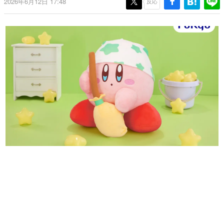
2026年6月12日 17:48
反応
日本のコンテンツ産業やカルチャーに与えた影響を探る企
画です。
日本モバイルゲーム産業史
日本のモバイルゲーム史における主要なトピック・タイト
ルを網羅するほか、開発者へのインタビューや識者による
解説を掲載。約20年の歴史が一望できる決定版！
若ゲのいたり〜ゲームクリエイターの青春〜
『うつヌケ』『ペンと箸』等で知られるマンガ家・田中圭
一先生によるゲーム業界レポートマンガです。
なんでゲームは面白い？
ゲーム開発者・hamatsu氏がゲームの魅力を画面や操作の
具体的な形から解き明かしていく、硬派で骨太な評論連載
です。
ゲームが変えた日本語
「経験値」「裏技」「ラスボス」… ゲームにまつわる言葉
の起源や用法の変遷を、コンピューター文化史研究家・タ
イニーP氏が徹底調査。
カテゴリ
特集記事