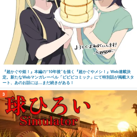
『超かぐや姫！』本編の“10年後”を描く『超かぐやメシ！』Web連載決
定。新たなWebマンガレーベル「ビビビコミック」にて特別話が掲載スタ
ート、あのお話には…まだ続きがある！
3