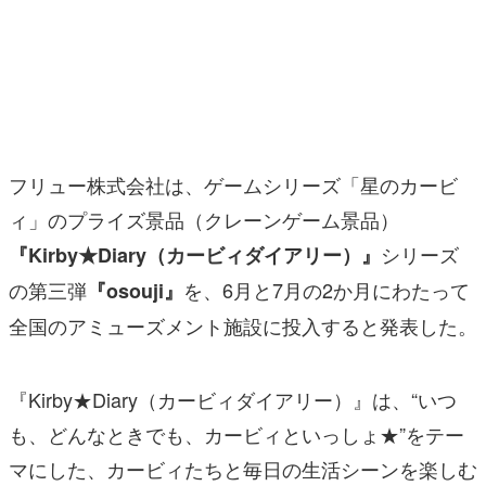
マンガ
女性向け
アプリレビュー
その他
フリュー株式会社は、ゲームシリーズ「星のカービ
ィ」のプライズ景品（クレーンゲーム景品）
電ファミニコゲーマーとは？
シリーズ
『Kirby★Diary（カービィダイアリー）』
運営：株式会社マレ
の第三弾
を、6月と7月の2か月にわたって
『osouji』
全国のアミューズメント施設に投入すると発表した。
『Kirby★Diary（カービィダイアリー）』は、“いつ
も、どんなときでも、カービィといっしょ★”をテー
マにした、カービィたちと毎日の生活シーンを楽しむ