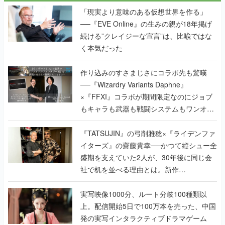
「現実より意味のある仮想世界を作る」
──『EVE Online』の生みの親が18年掲げ
続ける”クレイジーな宣言”は、比喩ではな
く本気だった
作り込みのすさまじさにコラボ先も驚嘆
──『Wizardry Variants Daphne』
×『FFXI』コラボが期間限定なのにジョブ
もキャラも武器も戦闘システムもワンオフ
で作り込まれた理由を両ディレクターに聞
く
『TATSUJIN』の弓削雅稔×『ライデンファ
イターズ』の齋藤貴幸──かつて縦シュー全
盛期を支えていた2人が、30年後に同じ会
社で机を並べる理由とは。新作
『TATSUJIN EXTREME』で初タッグを組
んだレジェンド2人に訊く開発秘話
実写映像1000分、ルート分岐100種類以
上。配信開始5日で100万本を売った、中国
発の実写インタラクティブドラマゲーム