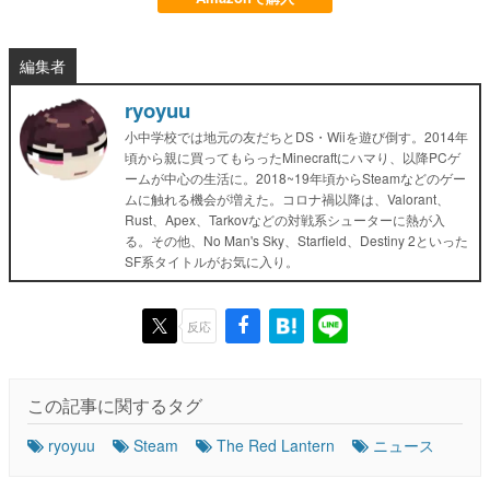
編集者
ryoyuu
小中学校では地元の友だちとDS・Wiiを遊び倒す。2014年
頃から親に買ってもらったMinecraftにハマり、以降PCゲ
ームが中心の生活に。2018~19年頃からSteamなどのゲー
ムに触れる機会が増えた。コロナ禍以降は、Valorant、
Rust、Apex、Tarkovなどの対戦系シューターに熱が入
る。その他、No Man's Sky、Starfield、Destiny 2といった
SF系タイトルがお気に入り。
反応
この記事に関するタグ
ryoyuu
Steam
The Red Lantern
ニュース