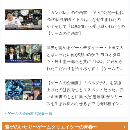
書】
『ガンパレ』の企画書、ついに公開━初代
PSの伝説的タイトルは、なぜ生まれたの
か？そして『LOOP8』へ受け継がれたもの
【ゲームの企画書】
世界が認めるゲームデザイナー・上田文人
とはいったい何が凄いのか？ ヨコオタロ
ウ・外山圭一郎らと共に『ICO』に込めら
れたこだわりを語り尽くす！【ゲームの企
画書】
【ゲームの企画書】『ペルソナ3』を築き
上げたのは反骨心とリスペクトだった。赤
い企画書のもとに集った“愚連隊”がシリー
ズを生まれ変わらせるまで【橋野桂インタ
ビュー】
ゲームの企画書
の記事一覧
若ゲのいたり〜ゲームクリエイターの青春〜