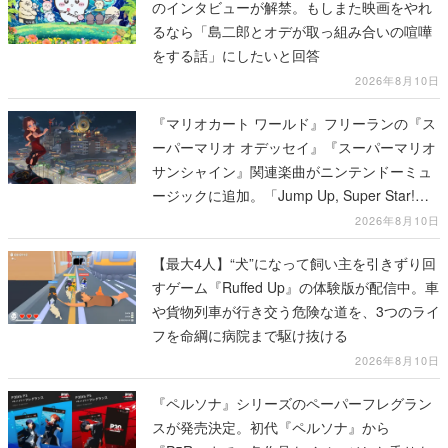
のインタビューが解禁。もしまた映画をやれ
るなら「島二郎とオデが取っ組み合いの喧嘩
をする話」にしたいと回答
2026年8月10日
『マリオカート ワールド』フリーランの『ス
ーパーマリオ オデッセイ』『スーパーマリオ
サンシャイン』関連楽曲がニンテンドーミュ
ージックに追加。「Jump Up, Super Star!」
「ドルピックタウン」など計14曲が配信
2026年8月10日
【最大4人】“犬”になって飼い主を引きずり回
すゲーム『Ruffed Up』の体験版が配信中。車
や貨物列車が行き交う危険な道を、3つのライ
フを命綱に病院まで駆け抜ける
2026年8月10日
『ペルソナ』シリーズのペーパーフレグラン
スが発売決定。初代『ペルソナ』から