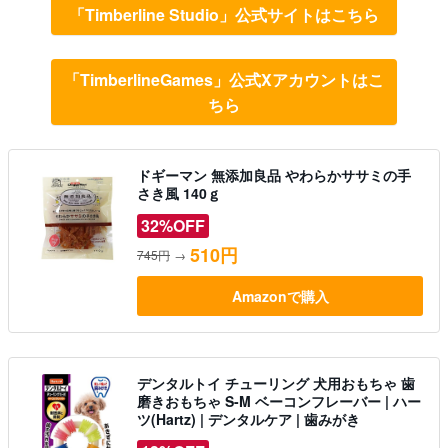
「Timberline Studio」公式サイトはこちら
「TimberlineGames」公式Xアカウントはこ
ちら
ドギーマン 無添加良品 やわらかササミの手
さき風 140ｇ
32%OFF
510円
745円
→
Amazonで購入
デンタルトイ チューリング 犬用おもちゃ 歯
磨きおもちゃ S-M ベーコンフレーバー | ハー
ツ(Hartz) | デンタルケア | 歯みがき