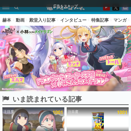
広告をスキップ
赫本
動画
殿堂入り記事
インタビュー
特集記事
マンガ
いま読まれている記事
ピックアップ
注目度
1001
注目度
1001
電ファミのいま読まれている記事ランキング
アプリセール情報