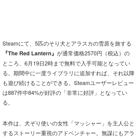
マンガ
女性向け
アプリレビュー
Steamにて、5匹のそり犬とアラスカの雪原を旅する
その他
が通常価格2570円（税込）の
『The Red Lantern』
ところ、6月19日2時まで無料で入手可能となってい
電ファミニコゲーマーとは？
る。期間中に一度ライブラリに追加すれば、それ以降
運営：株式会社マレ
も遊び続けることができる。Steamユーザーレビュー
は887件中84%が好評の「非常に好評」となってい
る。
本作は、犬ぞり使いの女性「マッシャー」を主人公と
するストーリー重視のアドベンチャー。無謀にもアラ