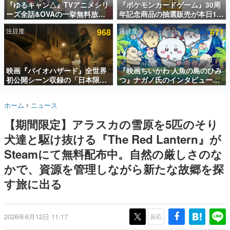
『ゆるキャン△』TVアニメシリ
『ポケモンカードゲーム』30周
ーズ全話&OVAの一挙無料放送
年記念商品の抽選販売が本日12
インタビュー
がABEMAで開催決定。8月11日
時より開始。拡張パック「30th
注目度
968
注目度
671
「山の日」の午前0時から実施
CELEBRATION」のボックス
連載・特集一覧
に、「プレミアムデッキセット
エーフィ・ブラッキー」
殿堂入り記事
「FUTURISTIC BOX」の計3商
SNS拡散数が数千以上！ ページビュー数万以上！ などな
品
映画『バイオハザード』全世界
『映画ちいかわ 人魚の島のひみ
ど。多くの人々に読まれた、電ファミ渾身の“殿堂入り”記
初公開シーン収録の「日本限
つ』ナガノ氏のインタビューが
事をまとめました。
定」予告映像が解禁。バイオの
解禁。もしまた映画をやれるな
日（8月10日）にあわせて、
ら「島二郎とオデが取っ組み合
ゲームの企画書
ホーム
ニュース
「ラクーンシティ総合病院」へ
いの喧嘩をする話」にしたいと
名作ゲームクリエイターの方々に製作時のエピソードをお
聞きし、ヒットする企画（ゲーム）とは何か？を探ってい
行く配達人の姿が披露
回答
【期間限定】アラスカの雪原を5匹のそり
きます。
犬達と駆け抜ける『The Red Lantern』が
赫本
この物語を解いてはいけない。『赫本』は、〈試験問題〉
Steamにて無料配布中。自然の厳しさのな
の形をした短編ホラー小説集です。
かで、資源を管理しながら新たな故郷を探
す旅に出る
新世代に訊く
これからのデジタルゲーム市場を担う若きクリエイター達
の姿を追い、彼らのルーツと情熱を探っていきます。
2026年6月12日 11:17
反応
ゲーム世代の作家たち
ゲームに多大な影響を受けた作家さんに取材し、ゲームが