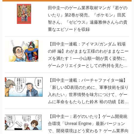
田中圭一のゲーム業界取材マンガ『若ゲの
いたり』第2巻が発売。『ポケモン』田尻
智さん、『ゼビウス』遠藤雅伸さんらの貴
重なエピソードを収録
【田中圭一連載：アイマス/ガンダム 戦場
の絆 編】わがままな王様のわがままなニー
ズを満たす！──小山順一朗が貫く姿勢に、
ゲームクリエイターとしての矜持を見た
【若ゲのいたり最終回】
【田中圭一連載：バーチャファイター編】
「新しい3D表現のために、軍事技術を採り
入れたい」世界情勢を味方につけて、ゲー
ムに革命をもたらした鈴木 裕の功績【若ゲ
のいたり】
【田中圭一：若ゲのいたり】ゲーム開発統
合環境「Unreal Engine」最新バージョン
で、開発環境はどう変わる？ ゲーム業界向