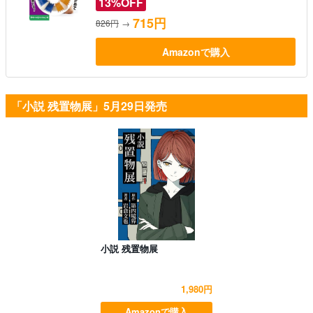
13%OFF
715円
826円
→
Amazonで購入
「小説 残置物展」5月29日発売
小説 残置物展
1,980円
Amazonで購入