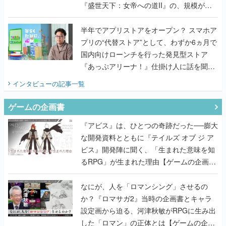
『盛世天下：女帝への道II』の、規模が違
うこだわりをプロデューサーに聞いた
半年でアプリストアをオープン？ スマホア
プリの“代替ストア”として、わずか6ヵ月で
国内向けローンチを行った発見型ストア
『あっぷアリーナ！』仕掛け人に話を聞い
てみた
インタビュー
の記事一覧
ゲームの企画書
『アビス』は、ひとつの奇跡だった──膨大
な開発資料とともに『テイルズ オブ ジ ア
ビス』開発陣に聞く、「生まれた意味を知
るRPG」が生まれた理由【ゲームの企画
書】
なにが、人を「ロマンシング」させるの
か？『ロマサガ2』当時の企画書とキャラ
設定画から迫る、河津秋敏がRPGに生み出
した「ロマン」の正体とは【ゲームの企画