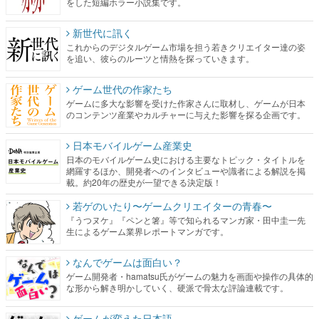
をした短編ホラー小説集です。
新世代に訊く
これからのデジタルゲーム市場を担う若きクリエイター達の姿
を追い、彼らのルーツと情熱を探っていきます。
ゲーム世代の作家たち
ゲームに多大な影響を受けた作家さんに取材し、ゲームが日本
のコンテンツ産業やカルチャーに与えた影響を探る企画です。
日本モバイルゲーム産業史
日本のモバイルゲーム史における主要なトピック・タイトルを
網羅するほか、開発者へのインタビューや識者による解説を掲
載。約20年の歴史が一望できる決定版！
若ゲのいたり〜ゲームクリエイターの青春〜
『うつヌケ』『ペンと箸』等で知られるマンガ家・田中圭一先
生によるゲーム業界レポートマンガです。
なんでゲームは面白い？
ゲーム開発者・hamatsu氏がゲームの魅力を画面や操作の具体的
な形から解き明かしていく、硬派で骨太な評論連載です。
ゲームが変えた日本語