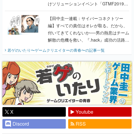
けソリューションイベント「GTMF2019」
に行って、より理解を深めよう【PR】
【田中圭一連載：サイバーコネクトツー
編】すべての責任はオレが取る。だから、
付いてきてくれないか──男の熱意はチーム
解散の危機を救い、『.hack』成功の活路を
開く。業界の快男児・松山 洋に流れる血は
若ゲのいたり〜ゲームクリエイターの青春〜
の記事一覧
『少年ジャンプ』色だった【若ゲのいた
り】
X
Youtube
Discord
RSS