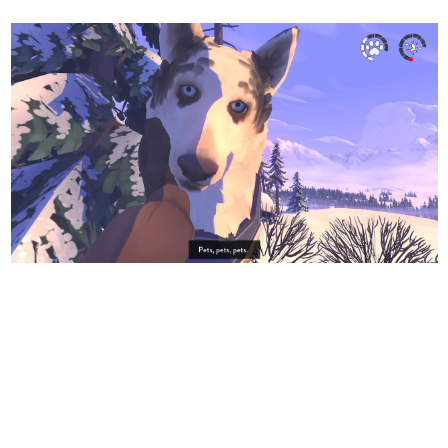
日本のコンテンツ産業やカルチャーに与えた影響を探る企
画です。
日本モバイルゲーム産業史
日本のモバイルゲーム史における主要なトピック・タイト
ルを網羅するほか、開発者へのインタビューや識者による
解説を掲載。約20年の歴史が一望できる決定版！
若ゲのいたり〜ゲームクリエイターの青春〜
『うつヌケ』『ペンと箸』等で知られるマンガ家・田中圭
一先生によるゲーム業界レポートマンガです。
なんでゲームは面白い？
ゲーム開発者・hamatsu氏がゲームの魅力を画面や操作の
具体的な形から解き明かしていく、硬派で骨太な評論連載
です。
ゲームが変えた日本語
「経験値」「裏技」「ラスボス」… ゲームにまつわる言葉
の起源や用法の変遷を、コンピューター文化史研究家・タ
イニーP氏が徹底調査。
カテゴリ
特集記事