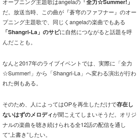
オープニング主題歌はangelaの
「全力☆Summer!」
だ。放送当時、この曲が『蒼穹のファフナー』のオー
プニング主題歌で、同じくangelaの楽曲でもある
に自然につながると話題を呼
「Shangri-La」のサビ
んだことも。
なんと2017年のライブイベントでは、実際に「全力
☆Summer!」から「Shangri-La」へ変わる演出が行わ
れた例もある。
そのため、人によってはOPを再生しただけで
存在し
が聞こえてしまいそうだ。オリジ
ないはずのメロディ
ナルの楽曲を聴き続けられる全12話の配信を通し
て“上書き”したい。