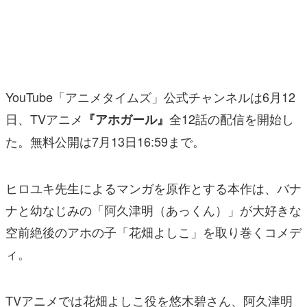
マンガ
女性向け
アプリレビュー
YouTube「アニメタイムズ」公式チャンネルは6月12
その他
日、TVアニメ
全12話の配信を開始し
『アホガール』
た。無料公開は7月13日16:59まで。
電ファミニコゲーマーとは？
運営：株式会社マレ
ヒロユキ先生によるマンガを原作とする本作は、バナ
ナと幼なじみの「阿久津明（あっくん）」が大好きな
空前絶後のアホの子「花畑よしこ」を取り巻くコメデ
ィ。
TVアニメでは花畑よしこ役を悠木碧さん、阿久津明