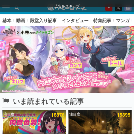
広告をスキップ
赫本
動画
殿堂入り記事
インタビュー
特集記事
マンガ
いま読まれている記事
ピックアップ
注目度
18876
注目度
15895
電ファミのいま読まれている記事ランキング
アプリセール情報