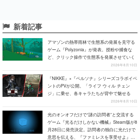
新着記事
アマゾンの熱帯雨林で生態系の発展を見守る
ゲーム『Polyzonia』が発表。授粉や捕食な
ど、クリック操作で生態系を発展させていく
2026年8月10日
『NIKKE』×『ペルソナ』シリーズコラボイベ
ントのPVが公開。「ライフ ウィル チェン
ジ」に乗せ、各キャラたちが背中で魅せる
2026年8月10日
光のオンオフだけで“謎の訪問者”と交流する
ゲーム『光るだけしかない機械』Steam版が8
月28日に発売決定。訪問者の独白に光だけで
意思を伝える、『ファミレスを享受せよ』開