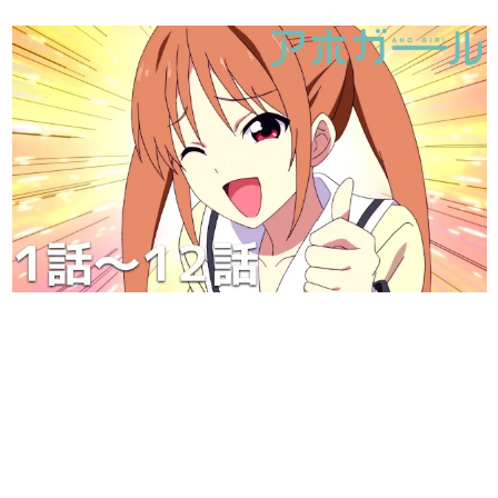
日本のコンテンツ産業やカルチャーに与えた影響を探る企
画です。
日本モバイルゲーム産業史
日本のモバイルゲーム史における主要なトピック・タイト
ルを網羅するほか、開発者へのインタビューや識者による
解説を掲載。約20年の歴史が一望できる決定版！
若ゲのいたり〜ゲームクリエイターの青春〜
『うつヌケ』『ペンと箸』等で知られるマンガ家・田中圭
一先生によるゲーム業界レポートマンガです。
なんでゲームは面白い？
ゲーム開発者・hamatsu氏がゲームの魅力を画面や操作の
具体的な形から解き明かしていく、硬派で骨太な評論連載
です。
ゲームが変えた日本語
「経験値」「裏技」「ラスボス」… ゲームにまつわる言葉
の起源や用法の変遷を、コンピューター文化史研究家・タ
イニーP氏が徹底調査。
カテゴリ
特集記事