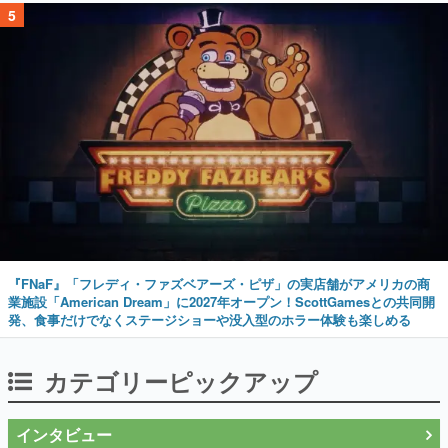
5
『FNaF』「フレディ・ファズベアーズ・ピザ」の実店舗がアメリカの商
業施設「American Dream」に2027年オープン！ScottGamesとの共同開
発、食事だけでなくステージショーや没入型のホラー体験も楽しめる
カテゴリーピックアップ
インタビュー