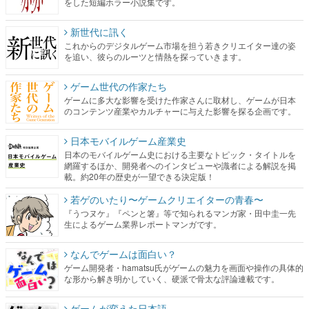
をした短編ホラー小説集です。
新世代に訊く
これからのデジタルゲーム市場を担う若きクリエイター達の姿
を追い、彼らのルーツと情熱を探っていきます。
ゲーム世代の作家たち
ゲームに多大な影響を受けた作家さんに取材し、ゲームが日本
のコンテンツ産業やカルチャーに与えた影響を探る企画です。
日本モバイルゲーム産業史
日本のモバイルゲーム史における主要なトピック・タイトルを
網羅するほか、開発者へのインタビューや識者による解説を掲
載。約20年の歴史が一望できる決定版！
若ゲのいたり〜ゲームクリエイターの青春〜
『うつヌケ』『ペンと箸』等で知られるマンガ家・田中圭一先
生によるゲーム業界レポートマンガです。
なんでゲームは面白い？
ゲーム開発者・hamatsu氏がゲームの魅力を画面や操作の具体的
な形から解き明かしていく、硬派で骨太な評論連載です。
ゲームが変えた日本語