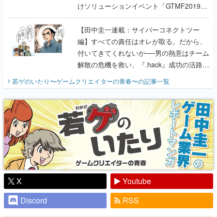
けソリューションイベント「GTMF2019」
に行って、より理解を深めよう【PR】
【田中圭一連載：サイバーコネクトツー
編】すべての責任はオレが取る。だから、
付いてきてくれないか──男の熱意はチーム
解散の危機を救い、『.hack』成功の活路を
開く。業界の快男児・松山 洋に流れる血は
若ゲのいたり〜ゲームクリエイターの青春〜
の記事一覧
『少年ジャンプ』色だった【若ゲのいた
り】
X
Youtube
Discord
RSS