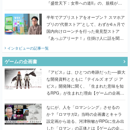
『盛世天下：女帝への道II』の、規模が違
うこだわりをプロデューサーに聞いた
半年でアプリストアをオープン？ スマホア
プリの“代替ストア”として、わずか6ヵ月で
国内向けローンチを行った発見型ストア
『あっぷアリーナ！』仕掛け人に話を聞い
てみた
インタビュー
の記事一覧
ゲームの企画書
『アビス』は、ひとつの奇跡だった──膨大
な開発資料とともに『テイルズ オブ ジ ア
ビス』開発陣に聞く、「生まれた意味を知
るRPG」が生まれた理由【ゲームの企画
書】
なにが、人を「ロマンシング」させるの
か？『ロマサガ2』当時の企画書とキャラ
設定画から迫る、河津秋敏がRPGに生み出
した「ロマン」の正体とは【ゲームの企画