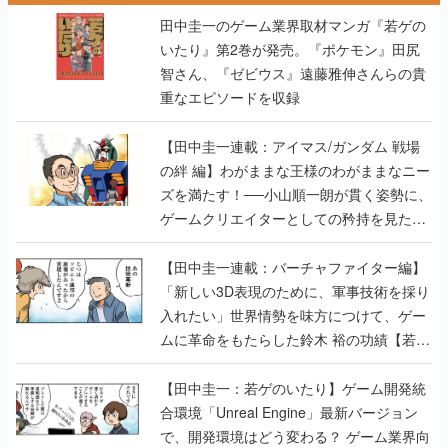
田中圭一のゲーム業界取材マンガ『若ゲの
いたり』第2巻が発売。『ポケモン』田尻
智さん、『ゼビウス』遠藤雅伸さんらの貴
重なエピソードを収録
【田中圭一連載：アイマス/ガンダム 戦場
の絆 編】わがままな王様のわがままなニー
ズを満たす！──小山順一朗が貫く姿勢に、
ゲームクリエイターとしての矜持を見た
【若ゲのいたり最終回】
【田中圭一連載：バーチャファイター編】
「新しい3D表現のために、軍事技術を採り
入れたい」世界情勢を味方につけて、ゲー
ムに革命をもたらした鈴木 裕の功績【若ゲ
のいたり】
【田中圭一：若ゲのいたり】ゲーム開発統
合環境「Unreal Engine」最新バージョン
で、開発環境はどう変わる？ ゲーム業界向