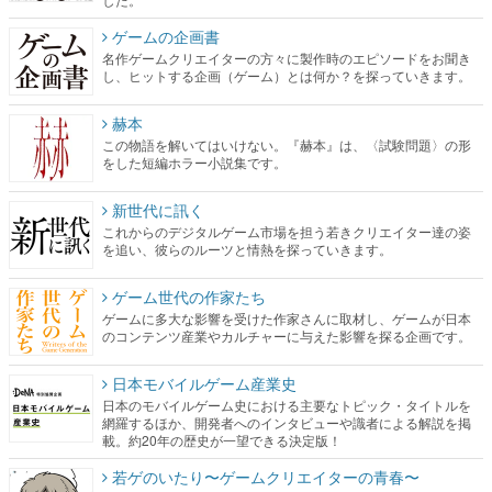
ゲームの企画書
名作ゲームクリエイターの方々に製作時のエピソードをお聞き
し、ヒットする企画（ゲーム）とは何か？を探っていきます。
赫本
この物語を解いてはいけない。『赫本』は、〈試験問題〉の形
をした短編ホラー小説集です。
新世代に訊く
これからのデジタルゲーム市場を担う若きクリエイター達の姿
を追い、彼らのルーツと情熱を探っていきます。
ゲーム世代の作家たち
ゲームに多大な影響を受けた作家さんに取材し、ゲームが日本
のコンテンツ産業やカルチャーに与えた影響を探る企画です。
日本モバイルゲーム産業史
日本のモバイルゲーム史における主要なトピック・タイトルを
網羅するほか、開発者へのインタビューや識者による解説を掲
載。約20年の歴史が一望できる決定版！
若ゲのいたり〜ゲームクリエイターの青春〜