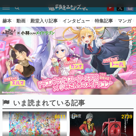
広告をスキップ
赫本
動画
殿堂入り記事
インタビュー
特集記事
マンガ
いま読まれている記事
ピックアップ
注目度
6611
注目度
2739
電ファミのいま読まれている記事ランキング
アプリセール情報