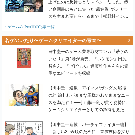
上げたのは反骨心とリスペクトだった。赤
い企画書のもとに集った“愚連隊”がシリー
ズを生まれ変わらせるまで【橋野桂インタ
ビュー】
ゲームの企画書
の記事一覧
若ゲのいたり〜ゲームクリエイターの青春〜
田中圭一のゲーム業界取材マンガ『若ゲの
いたり』第2巻が発売。『ポケモン』田尻
智さん、『ゼビウス』遠藤雅伸さんらの貴
重なエピソードを収録
【田中圭一連載：アイマス/ガンダム 戦場
の絆 編】わがままな王様のわがままなニー
ズを満たす！──小山順一朗が貫く姿勢に、
ゲームクリエイターとしての矜持を見た
【若ゲのいたり最終回】
【田中圭一連載：バーチャファイター編】
「新しい3D表現のために、軍事技術を採り