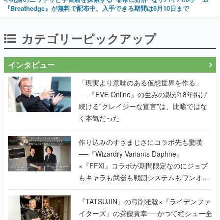
『Breathedge』が無料で配布中。入手できる期間は8月10日まで
カテゴリーピックアップ
インタビュー
「現実より意味のある仮想世界を作る」
──『EVE Online』の生みの親が18年掲げ
続ける”クレイジーな宣言”は、比喩ではな
く本気だった
作り込みのすさまじさにコラボ先も驚嘆
──『Wizardry Variants Daphne』
×『FFXI』コラボが期間限定なのにジョブ
もキャラも武器も戦闘システムもワンオフ
で作り込まれた理由を両ディレクターに聞
く
『TATSUJIN』の弓削雅稔×『ライデンファ
イターズ』の齋藤貴幸──かつて縦シュー全