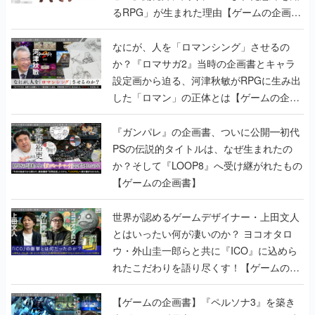
るRPG」が生まれた理由【ゲームの企画
書】
なにが、人を「ロマンシング」させるの
か？『ロマサガ2』当時の企画書とキャラ
設定画から迫る、河津秋敏がRPGに生み出
した「ロマン」の正体とは【ゲームの企画
書】
『ガンパレ』の企画書、ついに公開━初代
PSの伝説的タイトルは、なぜ生まれたの
か？そして『LOOP8』へ受け継がれたもの
【ゲームの企画書】
世界が認めるゲームデザイナー・上田文人
とはいったい何が凄いのか？ ヨコオタロ
ウ・外山圭一郎らと共に『ICO』に込めら
れたこだわりを語り尽くす！【ゲームの企
画書】
【ゲームの企画書】『ペルソナ3』を築き