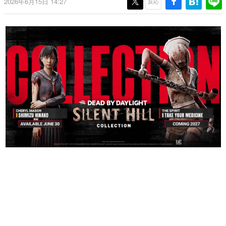
2026年6月15日 14:27
反応
日本のコンテンツ産業やカルチャーに与えた影響を探る企
画です。
日本モバイルゲーム産業史
日本のモバイルゲーム史における主要なトピック・タイト
ルを網羅するほか、開発者へのインタビューや識者による
解説を掲載。約20年の歴史が一望できる決定版！
若ゲのいたり〜ゲームクリエイターの青春〜
『うつヌケ』『ペンと箸』等で知られるマンガ家・田中圭
一先生によるゲーム業界レポートマンガです。
なんでゲームは面白い？
ゲーム開発者・hamatsu氏がゲームの魅力を画面や操作の
具体的な形から解き明かしていく、硬派で骨太な評論連載
です。
ゲームが変えた日本語
「経験値」「裏技」「ラスボス」… ゲームにまつわる言葉
の起源や用法の変遷を、コンピューター文化史研究家・タ
イニーP氏が徹底調査。
カテゴリ
特集記事