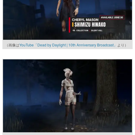
（画像は
YouTube「Dead by Daylight | 10th Anniversary Broadcast」
より）