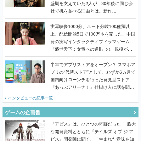
盛期を支えていた2人が、30年後に同じ会
社で机を並べる理由とは。新作
『TATSUJIN EXTREME』で初タッグを組
んだレジェンド2人に訊く開発秘話
実写映像1000分、ルート分岐100種類以
上。配信開始5日で100万本を売った、中国
発の実写インタラクティブドラマゲーム
『盛世天下：女帝への道II』の、規模が違
うこだわりをプロデューサーに聞いた
半年でアプリストアをオープン？ スマホア
プリの“代替ストア”として、わずか6ヵ月で
国内向けローンチを行った発見型ストア
『あっぷアリーナ！』仕掛け人に話を聞い
てみた
インタビュー
の記事一覧
ゲームの企画書
『アビス』は、ひとつの奇跡だった──膨大
な開発資料とともに『テイルズ オブ ジ ア
ビス』開発陣に聞く、「生まれた意味を知