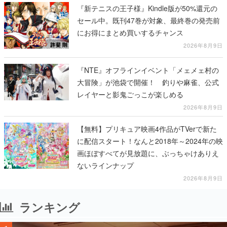
『新テニスの王子様』Kindle版が50%還元の
セール中。既刊47巻が対象、最終巻の発売前
にお得にまとめ買いするチャンス
2026年8月9日
『NTE』オフラインイベント「メェメェ村の
大冒険」が池袋で開催！ 釣りや麻雀、公式
レイヤーと影鬼ごっこが楽しめる
2026年8月9日
【無料】プリキュア映画4作品がTVerで新た
に配信スタート！なんと2018年～2024年の映
画ほぼすべてが見放題に、ぶっちゃけありえ
ないラインナップ
2026年8月9日
ランキング