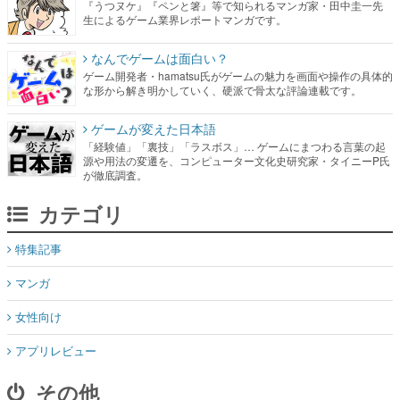
『うつヌケ』『ペンと箸』等で知られるマンガ家・田中圭一先
生によるゲーム業界レポートマンガです。
なんでゲームは面白い？
ゲーム開発者・hamatsu氏がゲームの魅力を画面や操作の具体的
な形から解き明かしていく、硬派で骨太な評論連載です。
ゲームが変えた日本語
「経験値」「裏技」「ラスボス」… ゲームにまつわる言葉の起
源や用法の変遷を、コンピューター文化史研究家・タイニーP氏
が徹底調査。
カテゴリ
特集記事
マンガ
女性向け
アプリレビュー
その他