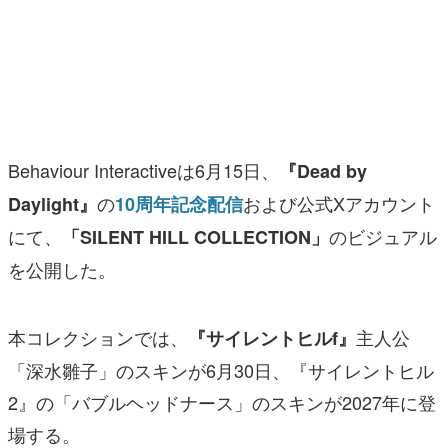
マンガ
女性向け
アプリレビュー
その他
Behaviour Interactiveは6月15日、
『Dead by
の
および公式Xアカウント
Daylight』
10周年記念配信
電ファミニコゲーマーとは？
にて、
のビジュアル
「SILENT HILL COLLECTION」
運営：株式会社マレ
を公開した。
本コレクションでは、
主人公
『サイレントヒルf』
「深水雛子」のスキンが6月30日、『サイレントヒル
2』の「バブルヘッドナース」のスキンが2027年に登
場する。