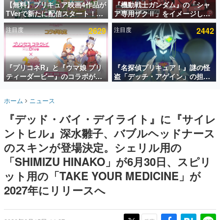
【無料】プリキュア映画4作品が
『機動戦士ガンダム』の「シャ
TVerで新たに配信スタート！な
ア専用ザクⅡ」をイメージした
インタビュー
んと2018年～2024年の映画ほぼ
散水ホースリールが予約開始。
注目度
2629
注目度
2442
すべてが見放題に、ぶっちゃけ
本体にはシャアのパーソナルマ
連載・特集一覧
ありえないラインナップ
ークやジオン公国軍のエンブレ
ム、型式番号などを配置
殿堂入り記事
SNS拡散数が数千以上！ ページビュー数万以上！ などな
『プリコネR』と『ウマ娘 プリ
『名探偵プリキュア！』謎の怪
ど。多くの人々に読まれた、電ファミ渾身の“殿堂入り”記
ティーダービー』のコラボが決
盗「デッチ・アゲイン」の担当
事をまとめました。
定！“最大170連無料”の8.5周年
キャストは天﨑滉平さんと判
キャンペーンなども発表
明。『Re:ゼロから始める異世
ゲームの企画書
ホーム
ニュース
界生活』オットー役、『ヒプノ
名作ゲームクリエイターの方々に製作時のエピソードをお
聞きし、ヒットする企画（ゲーム）とは何か？を探ってい
シスマイク』山田三郎役など
『デッド・バイ・デイライト』に『サイレ
きます。
ントヒル』深水雛子、バブルヘッドナース
赫本
この物語を解いてはいけない。『赫本』は、〈試験問題〉
のスキンが登場決定。シェリル用の
の形をした短編ホラー小説集です。
「SHIMIZU HINAKO」が6月30日、スピリ
ット用の「TAKE YOUR MEDICINE」が
新世代に訊く
これからのデジタルゲーム市場を担う若きクリエイター達
2027年にリリースへ
の姿を追い、彼らのルーツと情熱を探っていきます。
ゲーム世代の作家たち
ゲームに多大な影響を受けた作家さんに取材し、ゲームが