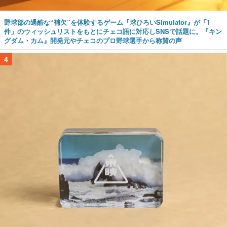
野球部の過酷な“補欠”を体験するゲーム『球ひろいSimulator』が「1
件」のウィッシュリストをもとにチェコ語に対応しSNSで話題に。『キン
グダム・カム』開発元やチェコのプロ野球選手から称賛の声
4