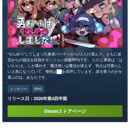
“ぜんめつ”してしまった勇者パーティから1人だけ選んで、ともに迷
宮からの脱出を目指すダンジョン探索RPGです。 ただし勇者は「は
い/いいえ」しか喋れず、魔法使いは魔法が使えず、戦士は可愛らし
い人形になっていて、僧侶は██を崇拝しています。誰を救うのかを
選ぶのは、あなたです。
インディー
RPG
リリース日：2026年第4四半期
Steamストアページ