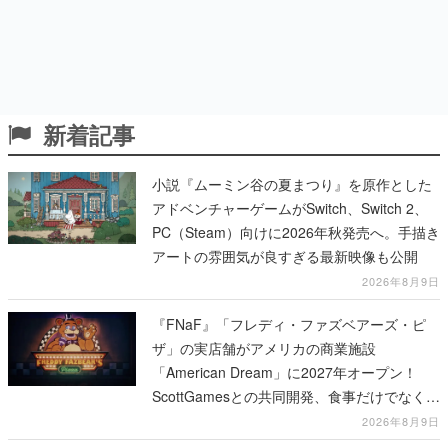
新着記事
小説『ムーミン谷の夏まつり』を原作とした
アドベンチャーゲームがSwitch、Switch 2、
PC（Steam）向けに2026年秋発売へ。手描き
アートの雰囲気が良すぎる最新映像も公開
2026年8月9日
『FNaF』「フレディ・ファズベアーズ・ピ
ザ」の実店舗がアメリカの商業施設
「American Dream」に2027年オープン！
ScottGamesとの共同開発、食事だけでなくス
テージショーや没入型のホラー体験も楽しめ
2026年8月9日
る