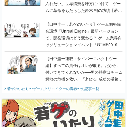
入れたい」世界情勢を味方につけて、ゲー
ムに革命をもたらした鈴木 裕の功績【若ゲ
のいたり】
【田中圭一：若ゲのいたり】ゲーム開発統
合環境「Unreal Engine」最新バージョン
で、開発環境はどう変わる？ ゲーム業界向
けソリューションイベント「GTMF2019」
に行って、より理解を深めよう【PR】
【田中圭一連載：サイバーコネクトツー
編】すべての責任はオレが取る。だから、
付いてきてくれないか──男の熱意はチーム
解散の危機を救い、『.hack』成功の活路を
開く。業界の快男児・松山 洋に流れる血は
若ゲのいたり〜ゲームクリエイターの青春〜
の記事一覧
『少年ジャンプ』色だった【若ゲのいた
り】