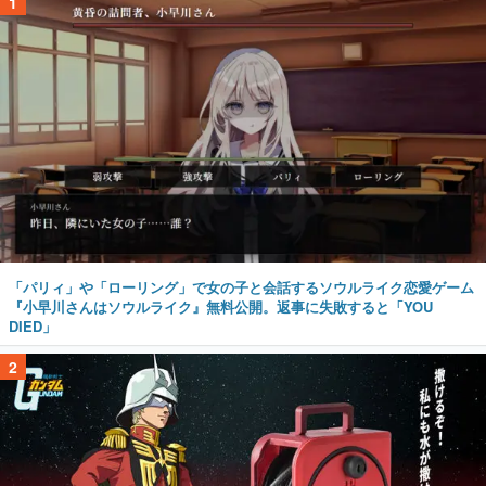
1
「パリィ」や「ローリング」で女の子と会話するソウルライク恋愛ゲーム
『小早川さんはソウルライク』無料公開。返事に失敗すると「YOU
DIED」
2