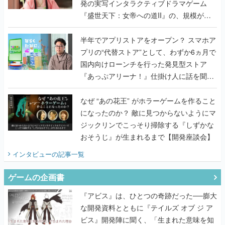
発の実写インタラクティブドラマゲーム
『盛世天下：女帝への道II』の、規模が違
うこだわりをプロデューサーに聞いた
半年でアプリストアをオープン？ スマホア
プリの“代替ストア”として、わずか6ヵ月で
国内向けローンチを行った発見型ストア
『あっぷアリーナ！』仕掛け人に話を聞い
てみた
なぜ “あの花王” がホラーゲームを作ること
になったのか？ 敵に見つからないようにマ
ジックリンでこっそり掃除する『しずかな
おそうじ』が生まれるまで【開発座談会】
インタビュー
の記事一覧
ゲームの企画書
『アビス』は、ひとつの奇跡だった──膨大
な開発資料とともに『テイルズ オブ ジ ア
ビス』開発陣に聞く、「生まれた意味を知