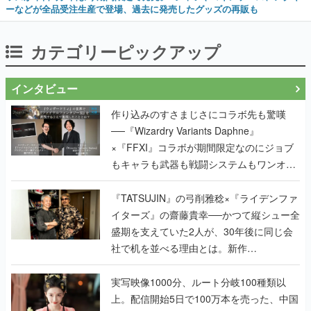
ーなどが全品受注生産で登場、過去に発売したグッズの再販も
カテゴリーピックアップ
インタビュー
作り込みのすさまじさにコラボ先も驚嘆
──『Wizardry Variants Daphne』
×『FFXI』コラボが期間限定なのにジョブ
もキャラも武器も戦闘システムもワンオフ
で作り込まれた理由を両ディレクターに聞
く
『TATSUJIN』の弓削雅稔×『ライデンファ
イターズ』の齋藤貴幸──かつて縦シュー全
盛期を支えていた2人が、30年後に同じ会
社で机を並べる理由とは。新作
『TATSUJIN EXTREME』で初タッグを組
んだレジェンド2人に訊く開発秘話
実写映像1000分、ルート分岐100種類以
上。配信開始5日で100万本を売った、中国