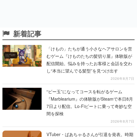
新着記事
「けもの」たちが通う小さなヘアサロンを営
むゲーム『けものたちの髪切り屋』体験版が
配信開始。悩みを持ったお客様と会話を交わ
し“本当に望んでる髪型”を見つけ出す
2026年8月7日
“ビー玉”になってコースを転がるゲーム
『Marblearium』の体験版がSteamで本日8月
7日より配信。Lo-Fiビートに乗って奇妙な空
間を探検
2026年8月7日
VTuber・ばあちゃるさんが引退を発表。時期