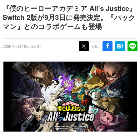
9年ぶりとなる日本公演を記念し
日本のコンテンツ産業やカルチャーに与えた影響を探る企
『僕のヒーローアカデミア All’s Justice』
て
画です。
Switch 2版が9月3日に発売決定。『パック
日本モバイルゲーム産業史
マン』とのコラボゲームも登場
日本のモバイルゲーム史における主要なトピック・タイト
ルを網羅するほか、開発者へのインタビューや識者による
解説を掲載。約20年の歴史が一望できる決定版！
若ゲのいたり〜ゲームクリエイターの青春〜
2026年6月18日 23:27
反応
『うつヌケ』『ペンと箸』等で知られるマンガ家・田中圭
一先生によるゲーム業界レポートマンガです。
なんでゲームは面白い？
ゲーム開発者・hamatsu氏がゲームの魅力を画面や操作の
具体的な形から解き明かしていく、硬派で骨太な評論連載
です。
ゲームが変えた日本語
「経験値」「裏技」「ラスボス」… ゲームにまつわる言葉
の起源や用法の変遷を、コンピューター文化史研究家・タ
イニーP氏が徹底調査。
カテゴリ
特集記事