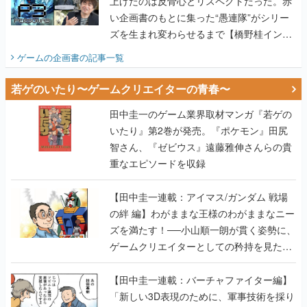
上げたのは反骨心とリスペクトだった。赤
い企画書のもとに集った“愚連隊”がシリー
ズを生まれ変わらせるまで【橋野桂インタ
ビュー】
ゲームの企画書
の記事一覧
若ゲのいたり〜ゲームクリエイターの青春〜
田中圭一のゲーム業界取材マンガ『若ゲの
いたり』第2巻が発売。『ポケモン』田尻
智さん、『ゼビウス』遠藤雅伸さんらの貴
重なエピソードを収録
【田中圭一連載：アイマス/ガンダム 戦場
の絆 編】わがままな王様のわがままなニー
ズを満たす！──小山順一朗が貫く姿勢に、
ゲームクリエイターとしての矜持を見た
【若ゲのいたり最終回】
【田中圭一連載：バーチャファイター編】
「新しい3D表現のために、軍事技術を採り