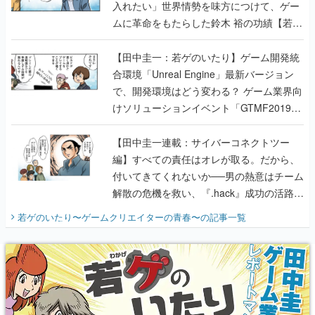
入れたい」世界情勢を味方につけて、ゲー
ムに革命をもたらした鈴木 裕の功績【若ゲ
のいたり】
【田中圭一：若ゲのいたり】ゲーム開発統
合環境「Unreal Engine」最新バージョン
で、開発環境はどう変わる？ ゲーム業界向
けソリューションイベント「GTMF2019」
に行って、より理解を深めよう【PR】
【田中圭一連載：サイバーコネクトツー
編】すべての責任はオレが取る。だから、
付いてきてくれないか──男の熱意はチーム
解散の危機を救い、『.hack』成功の活路を
開く。業界の快男児・松山 洋に流れる血は
若ゲのいたり〜ゲームクリエイターの青春〜
の記事一覧
『少年ジャンプ』色だった【若ゲのいた
り】