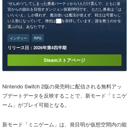
“ぜんめつ”してしまった勇者パーティから1人だけ選んで、ともに迷
宮からの脱出を目指すダンジョン探索RPGです。 ただし勇者は「は
い/いいえ」しか喋れず、魔法使いは魔法が使えず、戦士は可愛らし
い人形になっていて、僧侶は██を崇拝しています。誰を救うのかを
選ぶのは、あなたです。
インディー
RPG
リリース日：2026年第4四半期
Steamストアページ
Nintendo Switch 2版の発売時に配信される無料アッ
プデートデータを反映することで、新モード「ミニゲ
ーム」がプレイ可能となる。
新モード「ミニゲーム」は、発目明が仮想空間内の能