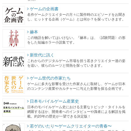
ゲームの企画書
名作ゲームクリエイターの方々に製作時のエピソードをお聞き
し、ヒットする企画（ゲーム）とは何か？を探っていきます。
赫本
この物語を解いてはいけない。『赫本』は、〈試験問題〉の形
をした短編ホラー小説集です。
新世代に訊く
これからのデジタルゲーム市場を担う若きクリエイター達の姿
を追い、彼らのルーツと情熱を探っていきます。
ゲーム世代の作家たち
ゲームに多大な影響を受けた作家さんに取材し、ゲームが日本
のコンテンツ産業やカルチャーに与えた影響を探る企画です。
日本モバイルゲーム産業史
日本のモバイルゲーム史における主要なトピック・タイトルを
網羅するほか、開発者へのインタビューや識者による解説を掲
載。約20年の歴史が一望できる決定版！
若ゲのいたり〜ゲームクリエイターの青春〜