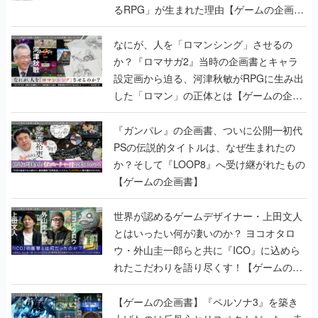
るRPG」が生まれた理由【ゲームの企画
書】
なにが、人を「ロマンシング」させるの
か？『ロマサガ2』当時の企画書とキャラ
設定画から迫る、河津秋敏がRPGに生み出
した「ロマン」の正体とは【ゲームの企画
書】
『ガンパレ』の企画書、ついに公開━初代
PSの伝説的タイトルは、なぜ生まれたの
か？そして『LOOP8』へ受け継がれたもの
【ゲームの企画書】
世界が認めるゲームデザイナー・上田文人
とはいったい何が凄いのか？ ヨコオタロ
ウ・外山圭一郎らと共に『ICO』に込めら
れたこだわりを語り尽くす！【ゲームの企
画書】
【ゲームの企画書】『ペルソナ3』を築き