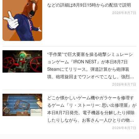
などの詳細は8月9日15時からの配信で説明
2026年8月7日
“手作業”で巨大要塞を操る砲撃シミュレーシ
ョンゲーム『IRON NEST』が本日8月7日
Steamにてリリース。弾道計算から砲弾装
填、砲塔旋回までワンオペでこなし、強烈な
一撃をブチかませるロマンある作品
2026年8月7日
どこか懐かしいゲーム機やガラケーを修理す
るゲーム『リ・ストーリー: 思い出修理屋』が
本日8月7日発売。電子機器を分解したり掃除
したりしながら、お客さん一人ひとりの物語
に耳を傾ける
2026年8月7日