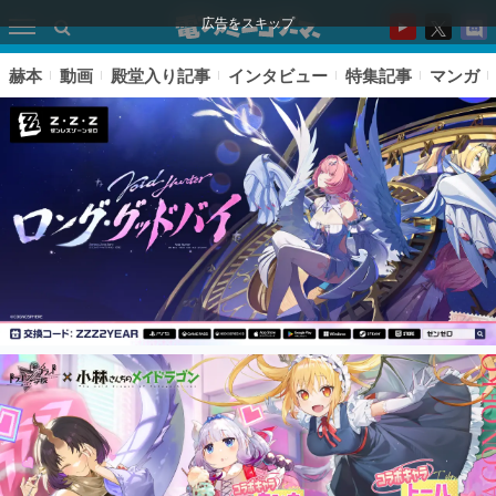
広告をスキップ
赫本
動画
殿堂入り記事
インタビュー
特集記事
マンガ
ピックアップ
電ファミのいま読まれている記事ランキング
アプリセール情報