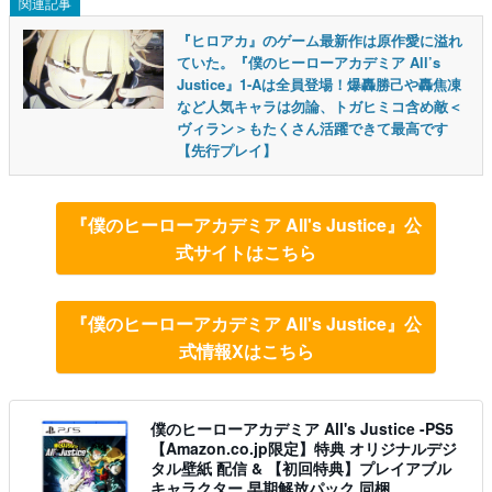
関連記事
『ヒロアカ』のゲーム最新作は原作愛に溢れ
ていた。『僕のヒーローアカデミア All’s
Justice』1-Aは全員登場！爆轟勝己や轟焦凍
など人気キャラは勿論、トガヒミコ含め敵＜
ヴィラン＞もたくさん活躍できて最高です
【先行プレイ】
『僕のヒーローアカデミア All's Justice』公
式サイトはこちら
『僕のヒーローアカデミア All's Justice』公
式情報Xはこちら
僕のヒーローアカデミア All's Justice -PS5
【Amazon.co.jp限定】特典 オリジナルデジ
タル壁紙 配信 & 【初回特典】プレイアブル
キャラクター 早期解放パック 同梱