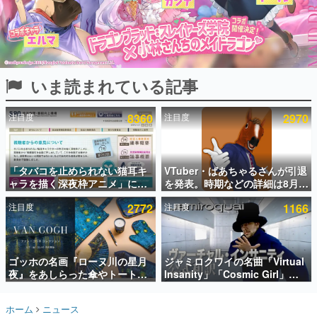
インタビュー
連載・特集一覧
殿堂入り記事
いま読まれている記事
SNS拡散数が数千以上！ ページビュー数万以上！ などな
ど。多くの人々に読まれた、電ファミ渾身の“殿堂入り”記
事をまとめました。
注目度
8360
注目度
2970
ゲームの企画書
名作ゲームクリエイターの方々に製作時のエピソードをお
聞きし、ヒットする企画（ゲーム）とは何か？を探ってい
「タバコを止められない猫耳キ
VTuber・ばあちゃるさんが引退
きます。
ャラを描く深夜枠アニメ」に視
を発表。時期などの詳細は8月9
赫本
聴者の一部から批判意見。違法
日15時からの配信で説明
この物語を解いてはいけない。『赫本』は、〈試験問題〉
注目度
2772
注目度
1166
薬物の使用と思しき描写も含め
の形をした短編ホラー小説集です。
て、BPOが議論を交わす
新世代に訊く
ゴッホの名画『ローヌ川の星月
ジャミロクワイの名曲「Virtual
これからのデジタルゲーム市場を担う若きクリエイター達
の姿を追い、彼らのルーツと情熱を探っていきます。
夜』をあしらった傘やトートバ
Insanity」「Cosmic Girl」
ッグなどが登場。8月7日21時よ
「Canned Heat」公式日本語字
り2日間限定で予約販売
幕付きMVがいきなり公開！
ゲーム世代の作家たち
ホーム
ニュース
「SUMMER SONIC 2026」での
ゲームに多大な影響を受けた作家さんに取材し、ゲームが