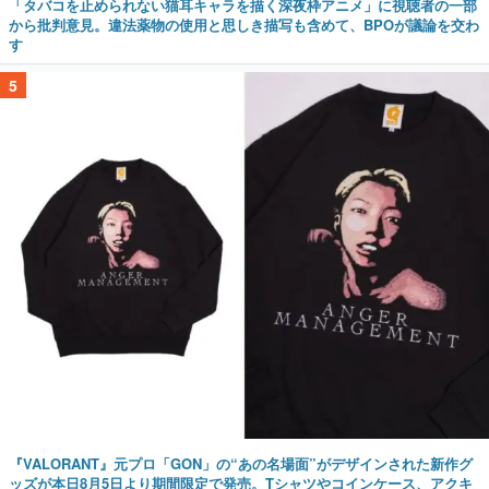
「タバコを止められない猫耳キャラを描く深夜枠アニメ」に視聴者の一部
から批判意見。違法薬物の使用と思しき描写も含めて、BPOが議論を交わ
す
5
『VALORANT』元プロ「GON」の“あの名場面”がデザインされた新作グ
ッズが本日8月5日より期間限定で発売。Tシャツやコインケース、アクキ