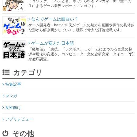
『うつヌケ』『ペンと箸』等で知られるマンガ家・田中圭一先
生によるゲーム業界レポートマンガです。
なんでゲームは面白い？
ゲーム開発者・hamatsu氏がゲームの魅力を画面や操作の具体的
な形から解き明かしていく、硬派で骨太な評論連載です。
ゲームが変えた日本語
「経験値」「裏技」「ラスボス」… ゲームにまつわる言葉の起
源や用法の変遷を、コンピューター文化史研究家・タイニーP氏
が徹底調査。
カテゴリ
特集記事
マンガ
女性向け
アプリレビュー
その他