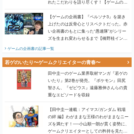
れたこだわりを語り尽くす！【ゲームの企
画書】
【ゲームの企画書】『ペルソナ3』を築き
上げたのは反骨心とリスペクトだった。赤
い企画書のもとに集った“愚連隊”がシリー
ズを生まれ変わらせるまで【橋野桂インタ
ビュー】
ゲームの企画書
の記事一覧
若ゲのいたり〜ゲームクリエイターの青春〜
田中圭一のゲーム業界取材マンガ『若ゲの
いたり』第2巻が発売。『ポケモン』田尻
智さん、『ゼビウス』遠藤雅伸さんらの貴
重なエピソードを収録
【田中圭一連載：アイマス/ガンダム 戦場
の絆 編】わがままな王様のわがままなニー
ズを満たす！──小山順一朗が貫く姿勢に、
ゲームクリエイターとしての矜持を見た