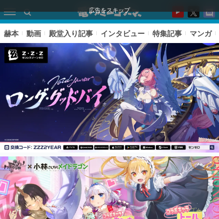
広告をスキップ
赫本
動画
殿堂入り記事
インタビュー
特集記事
マンガ
ピックアップ
電ファミのいま読まれている記事ランキング
アプリセール情報