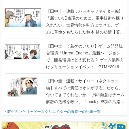
【若ゲのいたり最終回】
【田中圭一連載：バーチャファイター編】
「新しい3D表現のために、軍事技術を採り
入れたい」世界情勢を味方につけて、ゲー
ムに革命をもたらした鈴木 裕の功績【若ゲ
のいたり】
【田中圭一：若ゲのいたり】ゲーム開発統
合環境「Unreal Engine」最新バージョン
で、開発環境はどう変わる？ ゲーム業界向
けソリューションイベント「GTMF2019」
に行って、より理解を深めよう【PR】
【田中圭一連載：サイバーコネクトツー
編】すべての責任はオレが取る。だから、
付いてきてくれないか──男の熱意はチーム
解散の危機を救い、『.hack』成功の活路を
開く。業界の快男児・松山 洋に流れる血は
若ゲのいたり〜ゲームクリエイターの青春〜
の記事一覧
『少年ジャンプ』色だった【若ゲのいた
り】