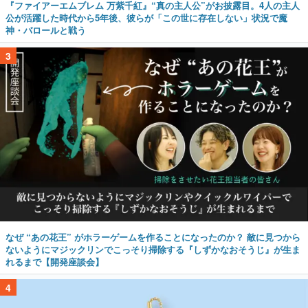
『ファイアーエムブレム 万紫千紅』“真の主人公”がお披露目。4人の主人
公が活躍した時代から5年後、彼らが「この世に存在しない」状況で魔
神・バロールと戦う
3
なぜ “あの花王” がホラーゲームを作ることになったのか？ 敵に見つから
ないようにマジックリンでこっそり掃除する『しずかなおそうじ』が生ま
れるまで【開発座談会】
4