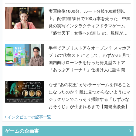
『TATSUJIN EXTREME』で初タッグを組
んだレジェンド2人に訊く開発秘話
実写映像1000分、ルート分岐100種類以
上。配信開始5日で100万本を売った、中国
発の実写インタラクティブドラマゲーム
『盛世天下：女帝への道II』の、規模が違
うこだわりをプロデューサーに聞いた
半年でアプリストアをオープン？ スマホア
プリの“代替ストア”として、わずか6ヵ月で
国内向けローンチを行った発見型ストア
『あっぷアリーナ！』仕掛け人に話を聞い
てみた
なぜ “あの花王” がホラーゲームを作ること
になったのか？ 敵に見つからないようにマ
ジックリンでこっそり掃除する『しずかな
おそうじ』が生まれるまで【開発座談会】
インタビュー
の記事一覧
ゲームの企画書