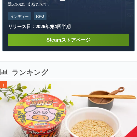
選ぶのは、あなたです。
インディー
RPG
リリース日：2026年第4四半期
Steamストアページ
ランキング
1