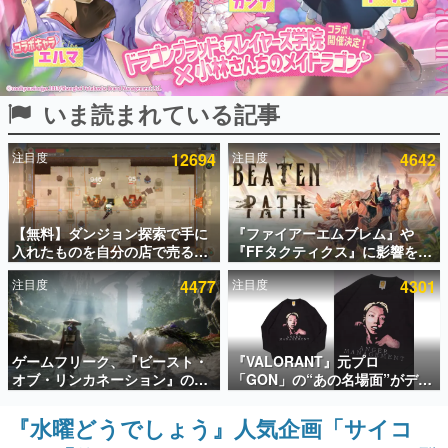
インタビュー
連載・特集一覧
いま読まれている記事
殿堂入り記事
SNS拡散数が数千以上！ ページビュー数万以上！ などな
ど。多くの人々に読まれた、電ファミ渾身の“殿堂入り”記
注目度
12694
注目度
4642
事をまとめました。
ゲームの企画書
名作ゲームクリエイターの方々に製作時のエピソードをお
聞きし、ヒットする企画（ゲーム）とは何か？を探ってい
【無料】ダンジョン探索で手に
『ファイアーエムブレム』や
きます。
入れたものを自分の店で売るゲ
『FFタクティクス』に影響を受
ーム『Moonlighter』がSteam
けた新作戦略RPG『Beaten
赫本
注目度
4477
注目度
4301
にて無料配布中！続編
Path』2027年に発売へ。
この物語を解いてはいけない。『赫本』は、〈試験問題〉
『Moonlighter 2』の9月2日正
PC（Steam）、PS5、Xbox、
の形をした短編ホラー小説集です。
式リリースを記念したキャンペ
Switch向けにリリース予定
ーン
新世代に訊く
ゲームフリーク、『ビースト・
『VALORANT』元プロ
これからのデジタルゲーム市場を担う若きクリエイター達
オブ・リンカネーション』の継
「GON」の“あの名場面”がデザ
の姿を追い、彼らのルーツと情熱を探っていきます。
続的なアプデ方針を表明。ユー
インされた新作グッズが本日8月
ザーからの意見を真摯に受け止
5日より期間限定で発売。Tシャ
『水曜どうでしょう』人気企画「サイコ
ゲーム世代の作家たち
めて対応へ。修正パッチは約1週
ツやコインケース、アクキーな
ゲームに多大な影響を受けた作家さんに取材し、ゲームが