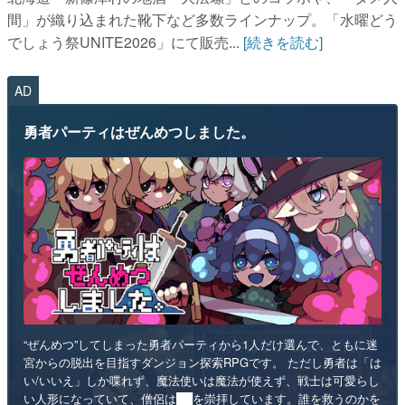
間」が織り込まれた靴下など多数ラインナップ。「水曜どう
でしょう祭UNITE2026」にて販売...
[続きを読む]
AD
勇者パーティはぜんめつしました。
“ぜんめつ”してしまった勇者パーティから1人だけ選んで、ともに迷
宮からの脱出を目指すダンジョン探索RPGです。 ただし勇者は「は
い/いいえ」しか喋れず、魔法使いは魔法が使えず、戦士は可愛らし
い人形になっていて、僧侶は██を崇拝しています。誰を救うのかを