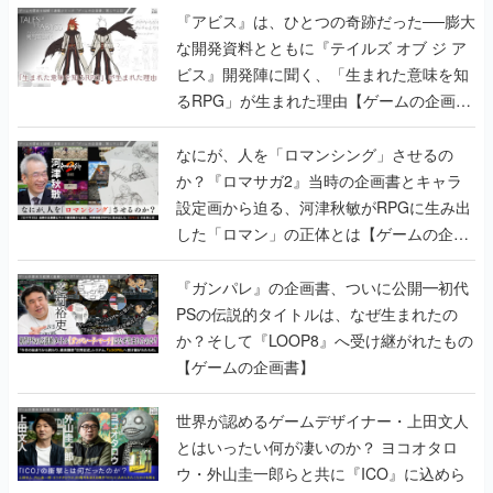
『アビス』は、ひとつの奇跡だった──膨大
な開発資料とともに『テイルズ オブ ジ ア
ビス』開発陣に聞く、「生まれた意味を知
るRPG」が生まれた理由【ゲームの企画
書】
なにが、人を「ロマンシング」させるの
か？『ロマサガ2』当時の企画書とキャラ
設定画から迫る、河津秋敏がRPGに生み出
した「ロマン」の正体とは【ゲームの企画
書】
『ガンパレ』の企画書、ついに公開━初代
PSの伝説的タイトルは、なぜ生まれたの
か？そして『LOOP8』へ受け継がれたもの
【ゲームの企画書】
世界が認めるゲームデザイナー・上田文人
とはいったい何が凄いのか？ ヨコオタロ
ウ・外山圭一郎らと共に『ICO』に込めら