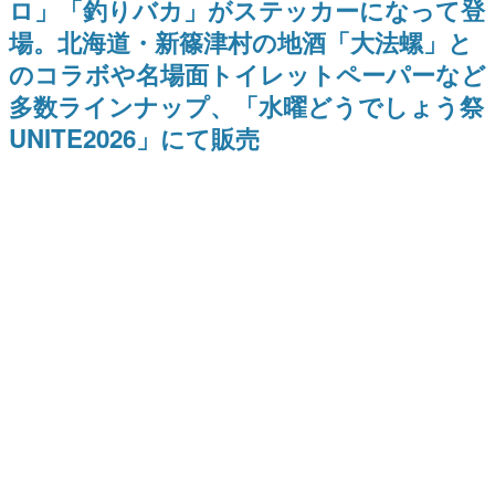
ロ」「釣りバカ」がステッカーになって登
間以内に配信される予定
どが全品受注生産で登場、過去
日本のコンテンツ産業やカルチャーに与えた影響を探る企
に発売したグッズの再販も
場。北海道・新篠津村の地酒「大法螺」と
画です。
のコラボや名場面トイレットペーパーなど
日本モバイルゲーム産業史
日本のモバイルゲーム史における主要なトピック・タイト
多数ラインナップ、「水曜どうでしょう祭
ルを網羅するほか、開発者へのインタビューや識者による
解説を掲載。約20年の歴史が一望できる決定版！
UNITE2026」にて販売
若ゲのいたり〜ゲームクリエイターの青春〜
『うつヌケ』『ペンと箸』等で知られるマンガ家・田中圭
一先生によるゲーム業界レポートマンガです。
なんでゲームは面白い？
ゲーム開発者・hamatsu氏がゲームの魅力を画面や操作の
具体的な形から解き明かしていく、硬派で骨太な評論連載
です。
ゲームが変えた日本語
「経験値」「裏技」「ラスボス」… ゲームにまつわる言葉
の起源や用法の変遷を、コンピューター文化史研究家・タ
イニーP氏が徹底調査。
カテゴリ
特集記事