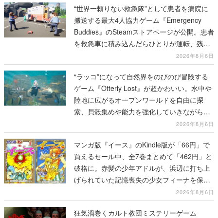
“世界一頼りない救急隊”として患者を病院に
搬送する最大4人協力ゲーム『Emergency
Buddies』のSteamストアページが公開。患者
を救急車に積み込んだらひとりが運転、残り
のクルーは後部で患者の命を繋げ
2026年8月6日
“ラッコ”になって自然界をのびのび冒険する
ゲーム『Otterly Lost』が超かわいい。水中や
陸地に広がるオープンワールドを自由に探
索、貝殻集めや能力を強化していきながら、
動物たちの依頼を達成していく
2026年8月6日
マンガ版『イース』のKindle版が「66円」で
買えるセール中、全7巻まとめて「462円」と
破格に。赤髪の少年アドルが、浜辺に打ち上
げられていた記憶喪失の少女フィーナを保護
する場面から冒険がはじまる
2026年8月6日
狂気渦巻くカルト教団ミステリーゲーム