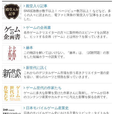
殿堂入り記事
SNS拡散数が数千以上！ ページビュー数万以上！ などなど。多
くの人々に読まれた、電ファミ渾身の“殿堂入り”記事をまとめま
した。
ゲームの企画書
名作ゲームクリエイターの方々に製作時のエピソードをお聞き
し、ヒットする企画（ゲーム）とは何か？を探っていきます。
赫本
この物語を解いてはいけない。『赫本』は、〈試験問題〉の形
をした短編ホラー小説集です。
新世代に訊く
これからのデジタルゲーム市場を担う若きクリエイター達の姿
を追い、彼らのルーツと情熱を探っていきます。
ゲーム世代の作家たち
ゲームに多大な影響を受けた作家さんに取材し、ゲームが日本
のコンテンツ産業やカルチャーに与えた影響を探る企画です。
日本モバイルゲーム産業史
日本のモバイルゲーム史における主要なトピック・タイトルを