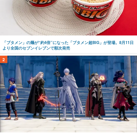
「ブタメン」の麺が“約4倍”になった「ブタメン超BIG」が登場。8月11日
より全国のセブンイレブンで順次発売
2