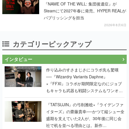
『NAME OF THE WILL: 集団後遺症』が
Steamにて2027年春に発売。HYPER REALが
パブリッシングを担当
2026年8月6日
カテゴリーピックアップ
インタビュー
作り込みのすさまじさにコラボ先も驚嘆
──『Wizardry Variants Daphne』
×『FFXI』コラボが期間限定なのにジョブ
もキャラも武器も戦闘システムもワンオフ
で作り込まれた理由を両ディレクターに聞
く
『TATSUJIN』の弓削雅稔×『ライデンファ
イターズ』の齋藤貴幸──かつて縦シュー全
盛期を支えていた2人が、30年後に同じ会
社で机を並べる理由とは。新作