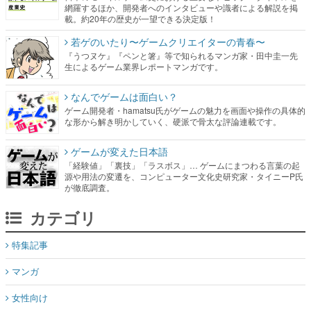
網羅するほか、開発者へのインタビューや識者による解説を掲
載。約20年の歴史が一望できる決定版！
若ゲのいたり〜ゲームクリエイターの青春〜
『うつヌケ』『ペンと箸』等で知られるマンガ家・田中圭一先
生によるゲーム業界レポートマンガです。
なんでゲームは面白い？
ゲーム開発者・hamatsu氏がゲームの魅力を画面や操作の具体的
な形から解き明かしていく、硬派で骨太な評論連載です。
ゲームが変えた日本語
「経験値」「裏技」「ラスボス」… ゲームにまつわる言葉の起
源や用法の変遷を、コンピューター文化史研究家・タイニーP氏
が徹底調査。
カテゴリ
特集記事
マンガ
女性向け