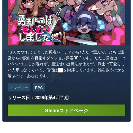
“ぜんめつ”してしまった勇者パーティから1人だけ選んで、ともに迷
宮からの脱出を目指すダンジョン探索RPGです。 ただし勇者は「は
い/いいえ」しか喋れず、魔法使いは魔法が使えず、戦士は可愛らし
い人形になっていて、僧侶は██を崇拝しています。誰を救うのかを
選ぶのは、あなたです。
インディー
RPG
リリース日：2026年第4四半期
Steamストアページ