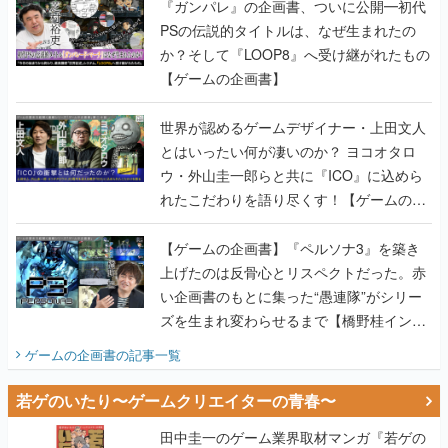
『ガンパレ』の企画書、ついに公開━初代
PSの伝説的タイトルは、なぜ生まれたの
か？そして『LOOP8』へ受け継がれたもの
【ゲームの企画書】
世界が認めるゲームデザイナー・上田文人
とはいったい何が凄いのか？ ヨコオタロ
ウ・外山圭一郎らと共に『ICO』に込めら
れたこだわりを語り尽くす！【ゲームの企
画書】
【ゲームの企画書】『ペルソナ3』を築き
上げたのは反骨心とリスペクトだった。赤
い企画書のもとに集った“愚連隊”がシリー
ズを生まれ変わらせるまで【橋野桂インタ
ビュー】
ゲームの企画書
の記事一覧
若ゲのいたり〜ゲームクリエイターの青春〜
田中圭一のゲーム業界取材マンガ『若ゲの