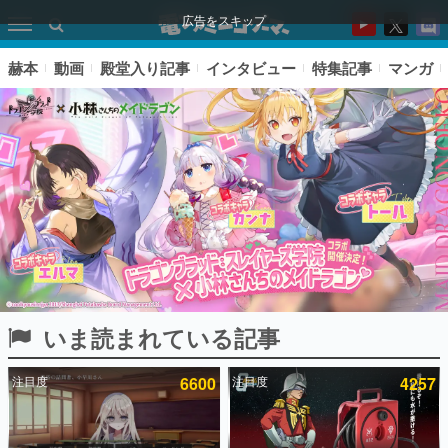
広告をスキップ
赫本
動画
殿堂入り記事
インタビュー
特集記事
マンガ
いま読まれている記事
ピックアップ
注目度
6600
注目度
4257
電ファミのいま読まれている記事ランキング
アプリセール情報