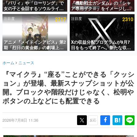
「パリィ」や「ローリング」で
『機動戦士ガンダム』の「シャ
女の子と会話するソウルライク
ア専用ザクⅡ」をイメージした
インタビュー
恋愛ゲーム『小早川さんはソウ
散水ホースリールが予約開始。
注目度
2717
注目度
2310
ルライク』無料公開。返事に失
本体にはシャアのパーソナルマ
連載・特集一覧
敗すると「YOU DIED」
ークやジオン公国軍のエンブレ
ム、型式番号などを配置
殿堂入り記事
SNS拡散数が数千以上！ ページビュー数万以上！ などな
アニメ『メイドインアビス』第2
Xの収益分配プログラムが9月7
ど。多くの人々に読まれた、電ファミ渾身の“殿堂入り”記
期「烈日の黄金郷」の劇場上映
日をもって終了へ。新たな収益
事をまとめました。
が決定！レグ役・伊瀬茉莉也さ
化制度「Original Content
んらが登壇する舞台挨拶も実施
Rewards Program」を発表
ゲームの企画書
ホーム
ニュース
名作ゲームクリエイターの方々に製作時のエピソードをお
聞きし、ヒットする企画（ゲーム）とは何か？を探ってい
『マイクラ』“座る”ことができる「クッシ
きます。
ョン」が登場、最新スナップショットが公
赫本
この物語を解いてはいけない。『赫本』は、〈試験問題〉
開。ブロックや階段だけじゃなく、松明や
の形をした短編ホラー小説集です。
ボタンの上などにも配置できる
新世代に訊く
これからのデジタルゲーム市場を担う若きクリエイター達
の姿を追い、彼らのルーツと情熱を探っていきます。
2026年7月8日 11:36
反応
ゲーム世代の作家たち
ゲームに多大な影響を受けた作家さんに取材し、ゲームが