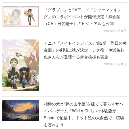
『グラブル』とTVアニメ『シャーマンキン
グ』のコラボイベントが開催決定！麻倉葉
（CV：日笠陽子）のビジュアルも公開
2026年8月8日
アニメ『メイドインアビス』第2期「烈日の黄
金郷」の劇場上映が決定！レグ役・伊瀬茉莉
也さんらが登壇する舞台挨拶も実施
2026年8月8日
相棒の犬と“夢の山小屋”を建てて暮らすサバ
イバルゲーム『Wild n Chill』の体験版が
Steamで配信中。ドット絵の大自然で、喧騒
を忘れよう