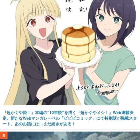
『超かぐや姫！』本編の“10年後”を描く『超かぐやメシ！』Web連載決
定。新たなWebマンガレーベル「ビビビコミック」にて特別話が掲載スタ
ート、あのお話には…まだ続きがある！
5