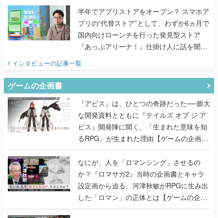
半年でアプリストアをオープン？ スマホア
プリの“代替ストア”として、わずか6ヵ月で
国内向けローンチを行った発見型ストア
『あっぷアリーナ！』仕掛け人に話を聞い
てみた
インタビュー
の記事一覧
ゲームの企画書
『アビス』は、ひとつの奇跡だった──膨大
な開発資料とともに『テイルズ オブ ジ ア
ビス』開発陣に聞く、「生まれた意味を知
るRPG」が生まれた理由【ゲームの企画
書】
なにが、人を「ロマンシング」させるの
か？『ロマサガ2』当時の企画書とキャラ
設定画から迫る、河津秋敏がRPGに生み出
した「ロマン」の正体とは【ゲームの企画
書】