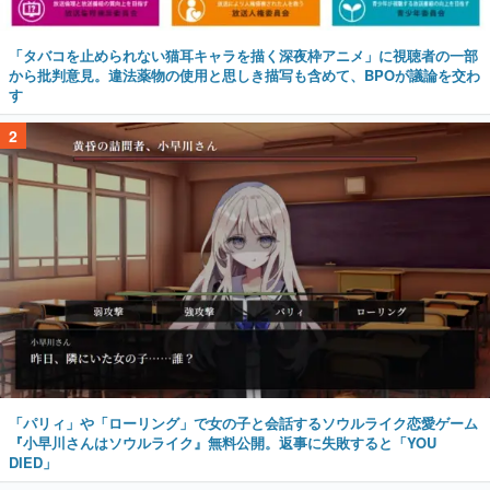
「タバコを止められない猫耳キャラを描く深夜枠アニメ」に視聴者の一部
から批判意見。違法薬物の使用と思しき描写も含めて、BPOが議論を交わ
す
2
「パリィ」や「ローリング」で女の子と会話するソウルライク恋愛ゲーム
『小早川さんはソウルライク』無料公開。返事に失敗すると「YOU
DIED」