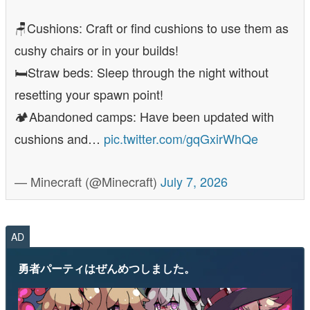
🪑Cushions: Craft or find cushions to use them as
cushy chairs or in your builds!
🛏️Straw beds: Sleep through the night without
resetting your spawn point!
🏕️Abandoned camps: Have been updated with
cushions and…
pic.twitter.com/gqGxirWhQe
— Minecraft (@Minecraft)
July 7, 2026
AD
勇者パーティはぜんめつしました。