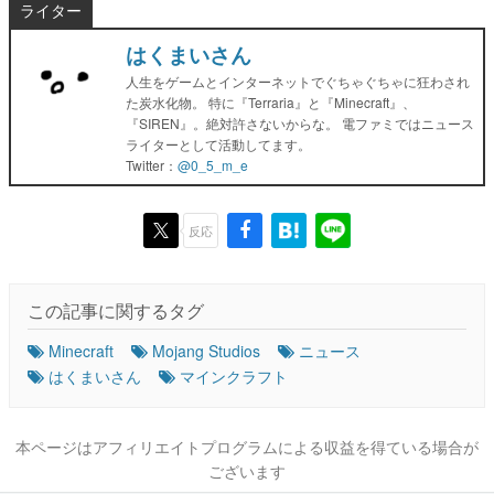
ライター
はくまいさん
人生をゲームとインターネットでぐちゃぐちゃに狂わされ
た炭水化物。 特に『Terraria』と『Minecraft』、
『SIREN』。絶対許さないからな。 電ファミではニュース
ライターとして活動してます。
Twitter：
@0_5_m_e
反応
この記事に関するタグ
Minecraft
Mojang Studios
ニュース
はくまいさん
マインクラフト
本ページはアフィリエイトプログラムによる収益を得ている場合が
ございます