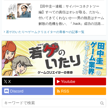
【田中圭一連載：サイバーコネクトツー
編】すべての責任はオレが取る。だから、
付いてきてくれないか──男の熱意はチーム
解散の危機を救い、『.hack』成功の活路を
開く。業界の快男児・松山 洋に流れる血は
若ゲのいたり〜ゲームクリエイターの青春〜
の記事一覧
『少年ジャンプ』色だった【若ゲのいた
り】
X
Youtube
Discord
RSS