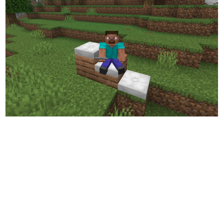
日本のコンテンツ産業やカルチャーに与えた影響を探る企
画です。
日本モバイルゲーム産業史
日本のモバイルゲーム史における主要なトピック・タイト
ルを網羅するほか、開発者へのインタビューや識者による
解説を掲載。約20年の歴史が一望できる決定版！
若ゲのいたり〜ゲームクリエイターの青春〜
『うつヌケ』『ペンと箸』等で知られるマンガ家・田中圭
一先生によるゲーム業界レポートマンガです。
なんでゲームは面白い？
ゲーム開発者・hamatsu氏がゲームの魅力を画面や操作の
具体的な形から解き明かしていく、硬派で骨太な評論連載
です。
ゲームが変えた日本語
「経験値」「裏技」「ラスボス」… ゲームにまつわる言葉
の起源や用法の変遷を、コンピューター文化史研究家・タ
イニーP氏が徹底調査。
カテゴリ
特集記事