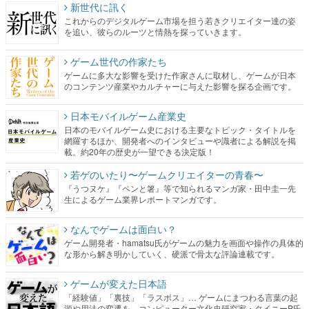
新世代に訊く
これからのデジタルゲーム市場を担う若きクリエイター達の姿
を追い、彼らのルーツと情熱を探っていきます。
ゲーム世代の作家たち
ゲームに多大な影響を受けた作家さんに取材し、ゲームが日本
のコンテンツ産業やカルチャーに与えた影響を探る企画です。
日本モバイルゲーム産業史
日本のモバイルゲーム史における主要なトピック・タイトルを
網羅するほか、開発者へのインタビューや識者による解説を掲
載。約20年の歴史が一望できる決定版！
若ゲのいたり〜ゲームクリエイターの青春〜
『うつヌケ』『ペンと箸』等で知られるマンガ家・田中圭一先
生によるゲーム業界レポートマンガです。
なんでゲームは面白い？
ゲーム開発者・hamatsu氏がゲームの魅力を画面や操作の具体的
な形から解き明かしていく、硬派で骨太な評論連載です。
ゲームが変えた日本語
「経験値」「裏技」「ラスボス」… ゲームにまつわる言葉の起
源や用法の変遷を、コンピューター文化史研究家・タイニーP氏