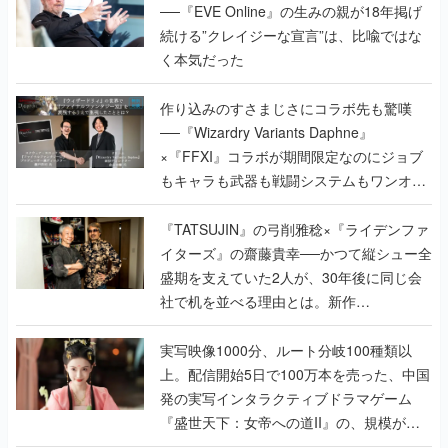
──『EVE Online』の生みの親が18年掲げ
続ける”クレイジーな宣言”は、比喩ではな
く本気だった
作り込みのすさまじさにコラボ先も驚嘆
──『Wizardry Variants Daphne』
×『FFXI』コラボが期間限定なのにジョブ
もキャラも武器も戦闘システムもワンオフ
で作り込まれた理由を両ディレクターに聞
く
『TATSUJIN』の弓削雅稔×『ライデンファ
イターズ』の齋藤貴幸──かつて縦シュー全
盛期を支えていた2人が、30年後に同じ会
社で机を並べる理由とは。新作
『TATSUJIN EXTREME』で初タッグを組
んだレジェンド2人に訊く開発秘話
実写映像1000分、ルート分岐100種類以
上。配信開始5日で100万本を売った、中国
発の実写インタラクティブドラマゲーム
『盛世天下：女帝への道II』の、規模が違
うこだわりをプロデューサーに聞いた