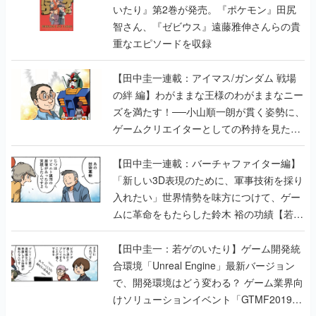
いたり』第2巻が発売。『ポケモン』田尻
智さん、『ゼビウス』遠藤雅伸さんらの貴
重なエピソードを収録
【田中圭一連載：アイマス/ガンダム 戦場
の絆 編】わがままな王様のわがままなニー
ズを満たす！──小山順一朗が貫く姿勢に、
ゲームクリエイターとしての矜持を見た
【若ゲのいたり最終回】
【田中圭一連載：バーチャファイター編】
「新しい3D表現のために、軍事技術を採り
入れたい」世界情勢を味方につけて、ゲー
ムに革命をもたらした鈴木 裕の功績【若ゲ
のいたり】
【田中圭一：若ゲのいたり】ゲーム開発統
合環境「Unreal Engine」最新バージョン
で、開発環境はどう変わる？ ゲーム業界向
けソリューションイベント「GTMF2019」
に行って、より理解を深めよう【PR】