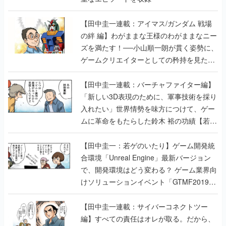
【田中圭一連載：アイマス/ガンダム 戦場
の絆 編】わがままな王様のわがままなニー
ズを満たす！──小山順一朗が貫く姿勢に、
ゲームクリエイターとしての矜持を見た
【若ゲのいたり最終回】
【田中圭一連載：バーチャファイター編】
「新しい3D表現のために、軍事技術を採り
入れたい」世界情勢を味方につけて、ゲー
ムに革命をもたらした鈴木 裕の功績【若ゲ
のいたり】
【田中圭一：若ゲのいたり】ゲーム開発統
合環境「Unreal Engine」最新バージョン
で、開発環境はどう変わる？ ゲーム業界向
けソリューションイベント「GTMF2019」
に行って、より理解を深めよう【PR】
【田中圭一連載：サイバーコネクトツー
編】すべての責任はオレが取る。だから、