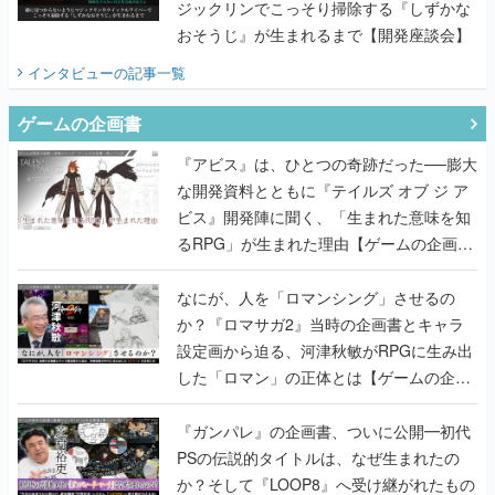
ジックリンでこっそり掃除する『しずかな
おそうじ』が生まれるまで【開発座談会】
インタビュー
の記事一覧
ゲームの企画書
『アビス』は、ひとつの奇跡だった──膨大
な開発資料とともに『テイルズ オブ ジ ア
ビス』開発陣に聞く、「生まれた意味を知
るRPG」が生まれた理由【ゲームの企画
書】
なにが、人を「ロマンシング」させるの
か？『ロマサガ2』当時の企画書とキャラ
設定画から迫る、河津秋敏がRPGに生み出
した「ロマン」の正体とは【ゲームの企画
書】
『ガンパレ』の企画書、ついに公開━初代
PSの伝説的タイトルは、なぜ生まれたの
か？そして『LOOP8』へ受け継がれたもの