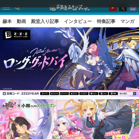
広告をスキップ
赫本
動画
殿堂入り記事
インタビュー
特集記事
マンガ
ピックアップ
電ファミのいま読まれている記事ランキング
アプリセール情報