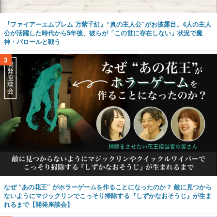
『ファイアーエムブレム 万紫千紅』“真の主人公”がお披露目。4人の主人
公が活躍した時代から5年後、彼らが「この世に存在しない」状況で魔
神・バロールと戦う
3
なぜ “あの花王” がホラーゲームを作ることになったのか？ 敵に見つから
ないようにマジックリンでこっそり掃除する『しずかなおそうじ』が生ま
れるまで【開発座談会】