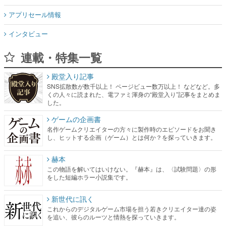
アプリセール情報
インタビュー
連載・特集一覧
殿堂入り記事
SNS拡散数が数千以上！ ページビュー数万以上！ などなど。多
くの人々に読まれた、電ファミ渾身の“殿堂入り”記事をまとめま
した。
ゲームの企画書
名作ゲームクリエイターの方々に製作時のエピソードをお聞き
し、ヒットする企画（ゲーム）とは何か？を探っていきます。
赫本
この物語を解いてはいけない。『赫本』は、〈試験問題〉の形
をした短編ホラー小説集です。
新世代に訊く
これからのデジタルゲーム市場を担う若きクリエイター達の姿
を追い、彼らのルーツと情熱を探っていきます。