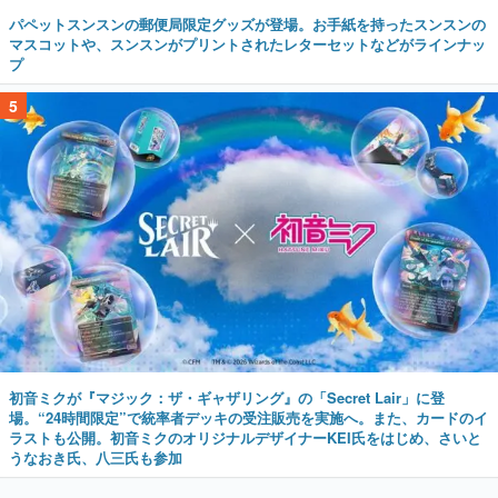
パペットスンスンの郵便局限定グッズが登場。お手紙を持ったスンスンの
マスコットや、スンスンがプリントされたレターセットなどがラインナッ
プ
5
初音ミクが『マジック：ザ・ギャザリング』の「Secret Lair」に登
場。“24時間限定”で統率者デッキの受注販売を実施へ。また、カードのイ
ラストも公開。初音ミクのオリジナルデザイナーKEI氏をはじめ、さいと
うなおき氏、八三氏も参加