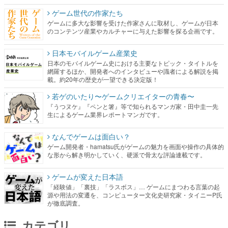
ゲーム世代の作家たち
ゲームに多大な影響を受けた作家さんに取材し、ゲームが日本
のコンテンツ産業やカルチャーに与えた影響を探る企画です。
日本モバイルゲーム産業史
日本のモバイルゲーム史における主要なトピック・タイトルを
網羅するほか、開発者へのインタビューや識者による解説を掲
載。約20年の歴史が一望できる決定版！
若ゲのいたり〜ゲームクリエイターの青春〜
『うつヌケ』『ペンと箸』等で知られるマンガ家・田中圭一先
生によるゲーム業界レポートマンガです。
なんでゲームは面白い？
ゲーム開発者・hamatsu氏がゲームの魅力を画面や操作の具体的
な形から解き明かしていく、硬派で骨太な評論連載です。
ゲームが変えた日本語
「経験値」「裏技」「ラスボス」… ゲームにまつわる言葉の起
源や用法の変遷を、コンピューター文化史研究家・タイニーP氏
が徹底調査。
カテゴリ