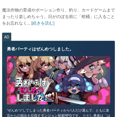
魔法作物の育成やポーション作り、釣り、カードゲームまで
まったり楽しめちゃう。日がのぼる前に「棺桶」に入ること
をお忘れなく...
[続きを読む]
AD
勇者パーティはぜんめつしました。
“ぜんめつ”してしまった勇者パーティから1人だけ選んで、ともに迷
宮からの脱出を目指すダンジョン探索RPGです。 ただし勇者は「は