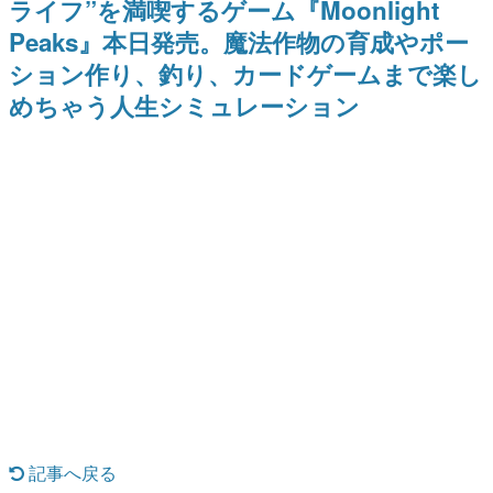
ライフ”を満喫するゲーム『Moonlight
どが全品受注生産で登場、過去
ー？＾＾」暗黒微笑の夢女子
日本のコンテンツ産業やカルチャーに与えた影響を探る企
に発売したグッズの再販も
や、萌え声不思議ちゃん女子と
Peaks』本日発売。魔法作物の育成やポー
画です。
青春を謳歌
ション作り、釣り、カードゲームまで楽し
日本モバイルゲーム産業史
日本のモバイルゲーム史における主要なトピック・タイト
めちゃう人生シミュレーション
ルを網羅するほか、開発者へのインタビューや識者による
解説を掲載。約20年の歴史が一望できる決定版！
若ゲのいたり〜ゲームクリエイターの青春〜
『うつヌケ』『ペンと箸』等で知られるマンガ家・田中圭
一先生によるゲーム業界レポートマンガです。
なんでゲームは面白い？
ゲーム開発者・hamatsu氏がゲームの魅力を画面や操作の
具体的な形から解き明かしていく、硬派で骨太な評論連載
です。
ゲームが変えた日本語
「経験値」「裏技」「ラスボス」… ゲームにまつわる言葉
の起源や用法の変遷を、コンピューター文化史研究家・タ
イニーP氏が徹底調査。
カテゴリ
記事へ戻る
特集記事