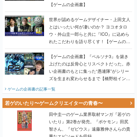
【ゲームの企画書】
世界が認めるゲームデザイナー・上田文人
とはいったい何が凄いのか？ ヨコオタロ
ウ・外山圭一郎らと共に『ICO』に込めら
れたこだわりを語り尽くす！【ゲームの企
画書】
【ゲームの企画書】『ペルソナ3』を築き
上げたのは反骨心とリスペクトだった。赤
い企画書のもとに集った“愚連隊”がシリー
ズを生まれ変わらせるまで【橋野桂インタ
ビュー】
ゲームの企画書
の記事一覧
若ゲのいたり〜ゲームクリエイターの青春〜
田中圭一のゲーム業界取材マンガ『若ゲの
いたり』第2巻が発売。『ポケモン』田尻
智さん、『ゼビウス』遠藤雅伸さんらの貴
重なエピソードを収録