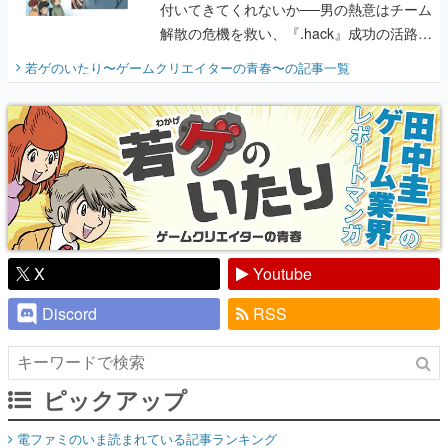
付いてきてくれないか──男の熱意はチーム
解散の危機を救い、『.hack』成功の活路を
開く。業界の快男児・松山 洋に流れる血は
若ゲのいたり〜ゲームクリエイターの青春〜
の記事一覧
『少年ジャンプ』色だった【若ゲのいた
り】
X
Youtube
Discord
RSS
ピックアップ
電ファミのいま読まれている記事ランキング