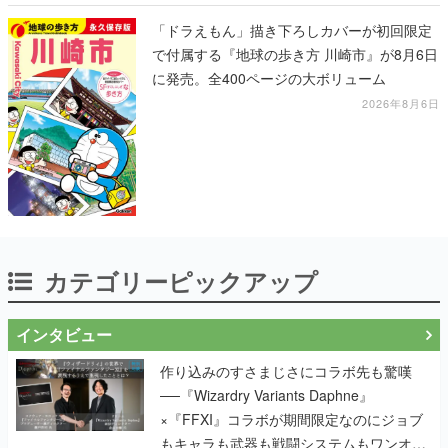
「ドラえもん」描き下ろしカバーが初回限定
で付属する『地球の歩き方 川崎市』が8月6日
に発売。全400ページの大ボリューム
2026年8月6日
カテゴリーピックアップ
インタビュー
作り込みのすさまじさにコラボ先も驚嘆
──『Wizardry Variants Daphne』
×『FFXI』コラボが期間限定なのにジョブ
もキャラも武器も戦闘システムもワンオフ