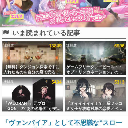
インタビュー
連載・特集一覧
いま読まれている記事
殿堂入り記事
SNS拡散数が数千以上！ ページビュー数万以上！ などな
ど。多くの人々に読まれた、電ファミ渾身の“殿堂入り”記
注目度
13849
注目度
6996
事をまとめました。
ゲームの企画書
名作ゲームクリエイターの方々に製作時のエピソードをお
聞きし、ヒットする企画（ゲーム）とは何か？を探ってい
【無料】ダンジョン探索で手に
ゲームフリーク、『ビースト・
きます。
入れたものを自分の店で売るゲ
オブ・リンカネーション』の継
ーム『Moonlighter』がSteam
続的なアプデ方針を表明。ユー
赫本
注目度
5434
注目度
5313
にて無料配布中！続編
ザーからの意見を真摯に受け止
この物語を解いてはいけない。『赫本』は、〈試験問題〉
『Moonlighter 2』の9月2日正
めて対応へ。修正パッチは約1週
の形をした短編ホラー小説集です。
式リリースを記念したキャンペ
間以内に配信される予定
ーン
新世代に訊く
『VALORANT』元プロ
「オイイイイイ！？」系ツッコ
これからのデジタルゲーム市場を担う若きクリエイター達
「GON」の“あの名場面”がデザ
ミ女子が攻略対象の恋愛ノベル
の姿を追い、彼らのルーツと情熱を探っていきます。
インされた新作グッズが本日8月
ゲーム『美術部カノジョ』
5日より期間限定で発売。Tシャ
Steamストアページが公開。
「ヴァンパイア」として不思議な“スロー
ゲーム世代の作家たち
ツやコインケース、アクキーな
「お前らーそろそろ自重しろ
ゲームに多大な影響を受けた作家さんに取材し、ゲームが