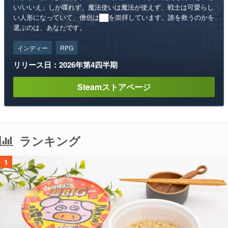
い/いいえ」しか喋れず、魔法使いは魔法が使えず、戦士は可愛らし
い人形になっていて、僧侶は██を崇拝しています。誰を救うのかを
選ぶのは、あなたです。
インディー
RPG
リリース日：2026年第4四半期
Steamストアページ
ランキング
1