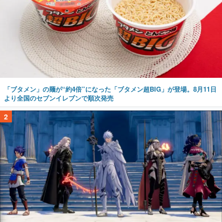
「ブタメン」の麺が“約4倍”になった「ブタメン超BIG」が登場。8月11日
より全国のセブンイレブンで順次発売
2