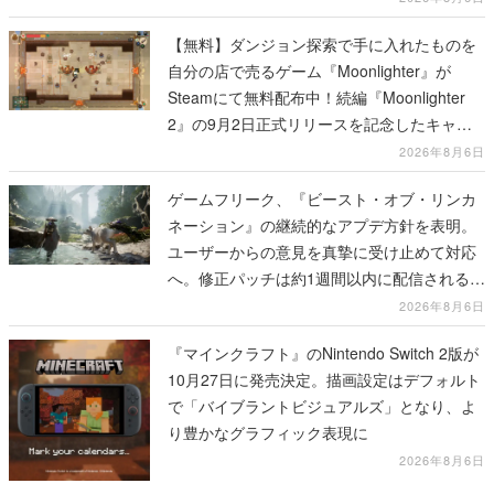
【無料】ダンジョン探索で手に入れたものを
自分の店で売るゲーム『Moonlighter』が
Steamにて無料配布中！続編『Moonlighter
2』の9月2日正式リリースを記念したキャン
ペーン
2026年8月6日
ゲームフリーク、『ビースト・オブ・リンカ
ネーション』の継続的なアプデ方針を表明。
ユーザーからの意見を真摯に受け止めて対応
へ。修正パッチは約1週間以内に配信される予
定
2026年8月6日
『マインクラフト』のNintendo Switch 2版が
10月27日に発売決定。描画設定はデフォルト
で「バイブラントビジュアルズ」となり、よ
り豊かなグラフィック表現に
2026年8月6日