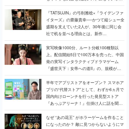
で作り込まれた理由を両ディレクターに聞
く
『TATSUJIN』の弓削雅稔×『ライデンファ
イターズ』の齋藤貴幸──かつて縦シュー全
盛期を支えていた2人が、30年後に同じ会
社で机を並べる理由とは。新作
『TATSUJIN EXTREME』で初タッグを組
んだレジェンド2人に訊く開発秘話
実写映像1000分、ルート分岐100種類以
上。配信開始5日で100万本を売った、中国
発の実写インタラクティブドラマゲーム
『盛世天下：女帝への道II』の、規模が違
うこだわりをプロデューサーに聞いた
半年でアプリストアをオープン？ スマホア
プリの“代替ストア”として、わずか6ヵ月で
国内向けローンチを行った発見型ストア
『あっぷアリーナ！』仕掛け人に話を聞い
てみた
なぜ “あの花王” がホラーゲームを作ること
になったのか？ 敵に見つからないようにマ