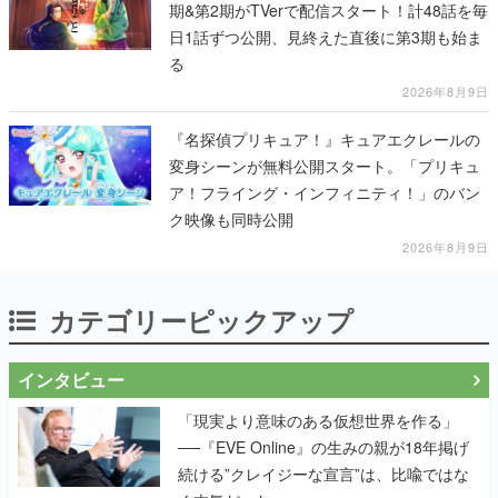
期&第2期がTVerで配信スタート！計48話を毎
日1話ずつ公開、見終えた直後に第3期も始ま
る
2026年8月9日
『名探偵プリキュア！』キュアエクレールの
変身シーンが無料公開スタート。「プリキュ
ア！フライング・インフィニティ！」のバン
ク映像も同時公開
2026年8月9日
カテゴリーピックアップ
インタビュー
「現実より意味のある仮想世界を作る」
──『EVE Online』の生みの親が18年掲げ
続ける”クレイジーな宣言”は、比喩ではな