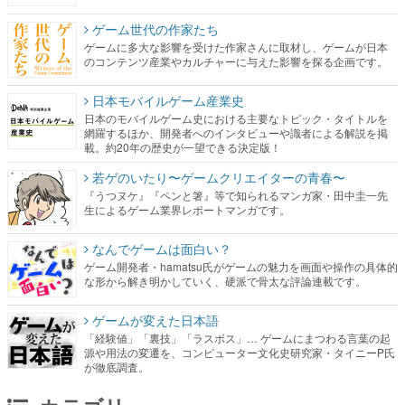
ゲーム世代の作家たち
ゲームに多大な影響を受けた作家さんに取材し、ゲームが日本
のコンテンツ産業やカルチャーに与えた影響を探る企画です。
日本モバイルゲーム産業史
日本のモバイルゲーム史における主要なトピック・タイトルを
網羅するほか、開発者へのインタビューや識者による解説を掲
載。約20年の歴史が一望できる決定版！
若ゲのいたり〜ゲームクリエイターの青春〜
『うつヌケ』『ペンと箸』等で知られるマンガ家・田中圭一先
生によるゲーム業界レポートマンガです。
なんでゲームは面白い？
ゲーム開発者・hamatsu氏がゲームの魅力を画面や操作の具体的
な形から解き明かしていく、硬派で骨太な評論連載です。
ゲームが変えた日本語
「経験値」「裏技」「ラスボス」… ゲームにまつわる言葉の起
源や用法の変遷を、コンピューター文化史研究家・タイニーP氏
が徹底調査。