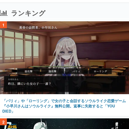
ランキング
1
「パリィ」や「ローリング」で女の子と会話するソウルライク恋愛ゲーム
『小早川さんはソウルライク』無料公開。返事に失敗すると「YOU
DIED」
2