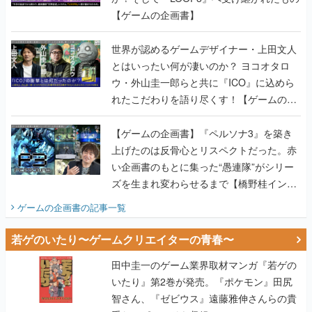
【ゲームの企画書】
世界が認めるゲームデザイナー・上田文人
とはいったい何が凄いのか？ ヨコオタロ
ウ・外山圭一郎らと共に『ICO』に込めら
れたこだわりを語り尽くす！【ゲームの企
画書】
【ゲームの企画書】『ペルソナ3』を築き
上げたのは反骨心とリスペクトだった。赤
い企画書のもとに集った“愚連隊”がシリー
ズを生まれ変わらせるまで【橋野桂インタ
ビュー】
ゲームの企画書
の記事一覧
若ゲのいたり〜ゲームクリエイターの青春〜
田中圭一のゲーム業界取材マンガ『若ゲの
いたり』第2巻が発売。『ポケモン』田尻
智さん、『ゼビウス』遠藤雅伸さんらの貴