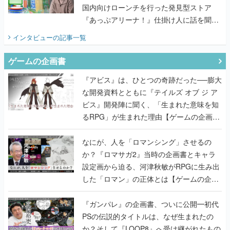
国内向けローンチを行った発見型ストア
『あっぷアリーナ！』仕掛け人に話を聞い
てみた
インタビュー
の記事一覧
ゲームの企画書
『アビス』は、ひとつの奇跡だった──膨大
な開発資料とともに『テイルズ オブ ジ ア
ビス』開発陣に聞く、「生まれた意味を知
るRPG」が生まれた理由【ゲームの企画
書】
なにが、人を「ロマンシング」させるの
か？『ロマサガ2』当時の企画書とキャラ
設定画から迫る、河津秋敏がRPGに生み出
した「ロマン」の正体とは【ゲームの企画
書】
『ガンパレ』の企画書、ついに公開━初代
PSの伝説的タイトルは、なぜ生まれたの
か？そして『LOOP8』へ受け継がれたもの