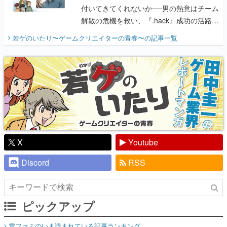
付いてきてくれないか──男の熱意はチーム
解散の危機を救い、『.hack』成功の活路を
開く。業界の快男児・松山 洋に流れる血は
若ゲのいたり〜ゲームクリエイターの青春〜
の記事一覧
『少年ジャンプ』色だった【若ゲのいた
り】
X
Youtube
Discord
RSS
ピックアップ
電ファミのいま読まれている記事ランキング