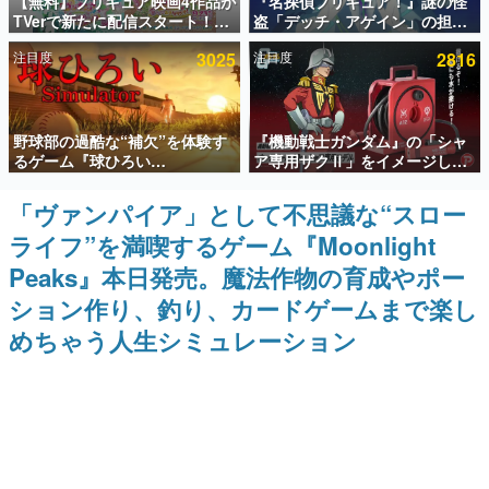
【無料】プリキュア映画4作品が
『名探偵プリキュア！』謎の怪
TVerで新たに配信スタート！な
盗「デッチ・アゲイン」の担当
インタビュー
んと2018年～2024年の映画ほぼ
キャストは天﨑滉平さんと判
注目度
3025
注目度
2816
すべてが見放題に、ぶっちゃけ
明。『Re:ゼロから始める異世
連載・特集一覧
ありえないラインナップ
界生活』オットー役、『ヒプノ
シスマイク』山田三郎役など
殿堂入り記事
野球部の過酷な“補欠”を体験す
『機動戦士ガンダム』の「シャ
SNS拡散数が数千以上！ ページビュー数万以上！ などな
ど。多くの人々に読まれた、電ファミ渾身の“殿堂入り”記
るゲーム『球ひろい
ア専用ザクⅡ」をイメージした
事をまとめました。
Simulator』が「1件」のウィッ
散水ホースリールが予約開始。
シュリストをもとにチェコ語に
本体にはシャアのパーソナルマ
「ヴァンパイア」として不思議な“スロー
ゲームの企画書
対応しSNSで話題に。『キング
ークやジオン公国軍のエンブレ
名作ゲームクリエイターの方々に製作時のエピソードをお
ライフ”を満喫するゲーム『Moonlight
ダム・カム』開発元やチェコの
ム、型式番号などを配置
聞きし、ヒットする企画（ゲーム）とは何か？を探ってい
プロ野球選手から称賛の声
きます。
Peaks』本日発売。魔法作物の育成やポー
赫本
ション作り、釣り、カードゲームまで楽し
この物語を解いてはいけない。『赫本』は、〈試験問題〉
めちゃう人生シミュレーション
の形をした短編ホラー小説集です。
新世代に訊く
これからのデジタルゲーム市場を担う若きクリエイター達
の姿を追い、彼らのルーツと情熱を探っていきます。
ゲーム世代の作家たち
ゲームに多大な影響を受けた作家さんに取材し、ゲームが