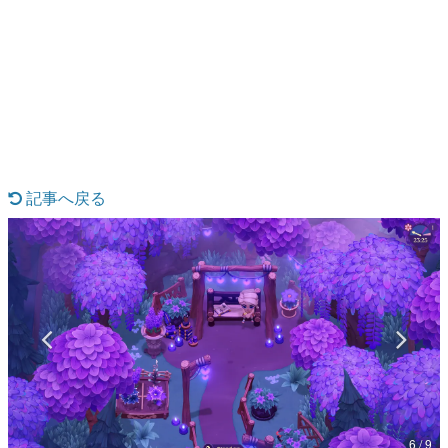
日本のコンテンツ産業やカルチャーに与えた影響を探る企
画です。
日本モバイルゲーム産業史
日本のモバイルゲーム史における主要なトピック・タイト
ルを網羅するほか、開発者へのインタビューや識者による
解説を掲載。約20年の歴史が一望できる決定版！
若ゲのいたり〜ゲームクリエイターの青春〜
『うつヌケ』『ペンと箸』等で知られるマンガ家・田中圭
一先生によるゲーム業界レポートマンガです。
記事へ戻る
なんでゲームは面白い？
ゲーム開発者・hamatsu氏がゲームの魅力を画面や操作の
具体的な形から解き明かしていく、硬派で骨太な評論連載
です。
ゲームが変えた日本語
「経験値」「裏技」「ラスボス」… ゲームにまつわる言葉
の起源や用法の変遷を、コンピューター文化史研究家・タ
イニーP氏が徹底調査。
カテゴリ
6 / 9
特集記事