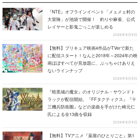
『NTE』オフラインイベント「メェメェ村の
大冒険」が池袋で開催！ 釣りや麻雀、公式
レイヤーと影鬼ごっこが楽しめる
2026年8月9日
【無料】プリキュア映画4作品がTVerで新た
に配信スタート！なんと2018年～2024年の映
画ほぼすべてが見放題に、ぶっちゃけありえ
ないラインナップ
2026年8月9日
『暗黒城の魔女』のオリジナル・サウンドト
ラックが配信開始。『FFタクティクス』『十
三機兵防衛圏』などの楽曲を手がけた崎元仁
氏による全13曲を収録
2026年8月9日
【無料】TVアニメ『薬屋のひとりごと』第1