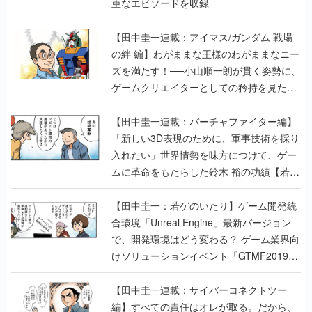
重なエピソードを収録
【田中圭一連載：アイマス/ガンダム 戦場
の絆 編】わがままな王様のわがままなニー
ズを満たす！──小山順一朗が貫く姿勢に、
ゲームクリエイターとしての矜持を見た
【若ゲのいたり最終回】
【田中圭一連載：バーチャファイター編】
「新しい3D表現のために、軍事技術を採り
入れたい」世界情勢を味方につけて、ゲー
ムに革命をもたらした鈴木 裕の功績【若ゲ
のいたり】
【田中圭一：若ゲのいたり】ゲーム開発統
合環境「Unreal Engine」最新バージョン
で、開発環境はどう変わる？ ゲーム業界向
けソリューションイベント「GTMF2019」
に行って、より理解を深めよう【PR】
【田中圭一連載：サイバーコネクトツー
編】すべての責任はオレが取る。だから、