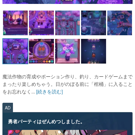
マンガ
女性向け
アプリレビュー
その他
電ファミニコゲーマーとは？
運営：株式会社マレ
魔法作物の育成やポーション作り、釣り、カードゲームまで
まったり楽しめちゃう。日がのぼる前に「棺桶」に入ること
をお忘れなく...
[続きを読む]
AD
勇者パーティはぜんめつしました。