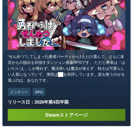
“ぜんめつ”してしまった勇者パーティから1人だけ選んで、ともに迷
宮からの脱出を目指すダンジョン探索RPGです。 ただし勇者は「は
い/いいえ」しか喋れず、魔法使いは魔法が使えず、戦士は可愛らし
い人形になっていて、僧侶は██を崇拝しています。誰を救うのかを
選ぶのは、あなたです。
インディー
RPG
リリース日：2026年第4四半期
Steamストアページ