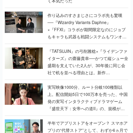
く本気だった
作り込みのすさまじさにコラボ先も驚嘆
──『Wizardry Variants Daphne』
×『FFXI』コラボが期間限定なのにジョブ
もキャラも武器も戦闘システムもワンオフ
で作り込まれた理由を両ディレクターに聞
く
『TATSUJIN』の弓削雅稔×『ライデンファ
イターズ』の齋藤貴幸──かつて縦シュー全
盛期を支えていた2人が、30年後に同じ会
社で机を並べる理由とは。新作
『TATSUJIN EXTREME』で初タッグを組
んだレジェンド2人に訊く開発秘話
実写映像1000分、ルート分岐100種類以
上。配信開始5日で100万本を売った、中国
発の実写インタラクティブドラマゲーム
『盛世天下：女帝への道II』の、規模が違
うこだわりをプロデューサーに聞いた
半年でアプリストアをオープン？ スマホア
プリの“代替ストア”として、わずか6ヵ月で