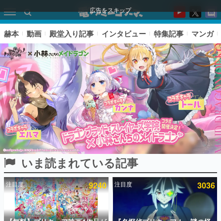
広告をスキップ
赫本
動画
殿堂入り記事
インタビュー
特集記事
マンガ
いま読まれている記事
ピックアップ
注目度
9240
注目度
3036
電ファミのいま読まれている記事ランキング
アプリセール情報