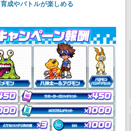
ン育成やバトルが楽しめる
記念したキャンペーン