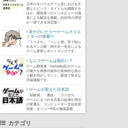
日本のモバイルゲーム史における主
要なトピック・タイトルを網羅する
ほか、開発者へのインタビューや識
者による解説を掲載。約20年の歴史
が一望できる決定版！
若ゲのいたり〜ゲームクリエ
イターの青春〜
『うつヌケ』『ペンと箸』等で知ら
れるマンガ家・田中圭一先生による
ゲーム業界レポートマンガです。
なんでゲームは面白い？
ゲーム開発者・hamatsu氏がゲーム
の魅力を画面や操作の具体的な形か
ら解き明かしていく、硬派で骨太な
評論連載です。
ゲームが変えた日本語
「経験値」「裏技」「ラスボス」…
ゲームにまつわる言葉の起源や用法
の変遷を、コンピューター文化史研
究家・タイニーP氏が徹底調査。
カテゴリ