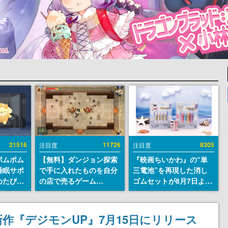
21516
11726
8305
注目度
注目度
ポムポム
【無料】ダンジョン探索
『映画ちいかわ』の“単
睡眠サポ
で手に入れたものを自分
三電池”を再現した消し
めたび』
の店で売るゲーム
ゴムセットが8月7日より
ラごとの
『Moonlighter』が
発売決定。公式は「在っ
しアラー
Steamにて無料配布中！
たものを 消しながら い
続編『Moonlighter 2』
つかなくなる 永遠のいの
作『デジモンUP』7月15日にリリース
の9月2日正式リリースを
ち」と紹介