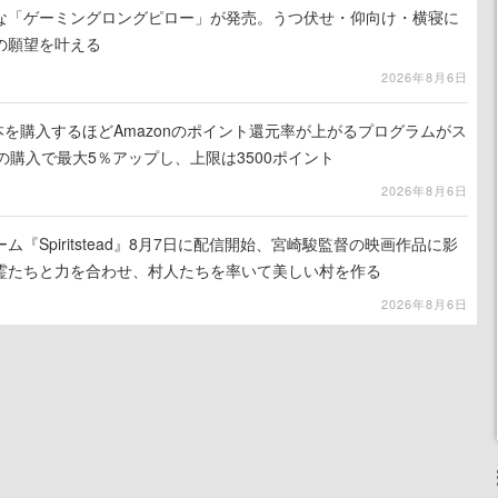
な「ゲーミングロングピロー」が発売。うつ伏せ・仰向け・横寝に
の願望を叶える
2026年8月6日
le本を購入するほどAmazonのポイント還元率が上がるプログラムがス
の購入で最大5％アップし、上限は3500ポイント
2026年8月6日
『Spiritstead』8月7日に配信開始、宮崎駿監督の映画作品に影
霊たちと力を合わせ、村人たちを率いて美しい村を作る
2026年8月6日