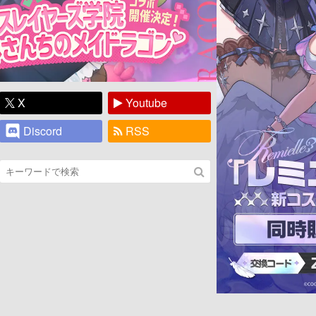
X
Youtube
Discord
RSS