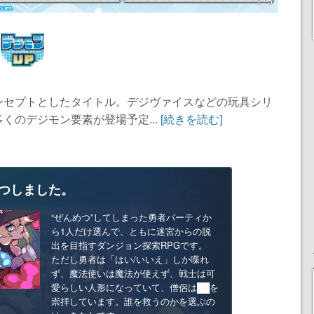
1 / 5
ンセプトとしたタイトル。デジヴァイスなどの玩具シリ
くのデジモン要素が登場予定...
[続きを読む]
つしました。
“ぜんめつ”してしまった勇者パーティか
ら1人だけ選んで、ともに迷宮からの脱
出を目指すダンジョン探索RPGです。
ただし勇者は「はい/いいえ」しか喋れ
ず、魔法使いは魔法が使えず、戦士は可
愛らしい人形になっていて、僧侶は██を
崇拝しています。誰を救うのかを選ぶの