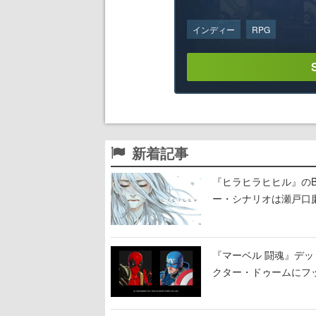
インディー
RPG
新着記事
『ヒラヒラヒヒル』のB
ー・シナリオは瀬戸口廉
ジを準備中
『マーベル 闘魂』デ
クター・ドゥームにフ