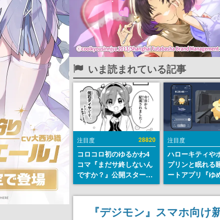
いま読まれている記事
28820
注目度
注目度
コロコロ初のゆるかわ4
ハローキティや
コマ『まだサ終しないん
プリンと眠れる
ですか？』公開スター
ートアプリ『ゆ
ト。主人公は新入社員の
が配信中。キャ
侘石ダイヤ、ゲーム会社
ASMRや目覚ま
を舞台にトラブルへ対応
ムも搭載
『デジモン』スマホ向け新
する社員たちを描く