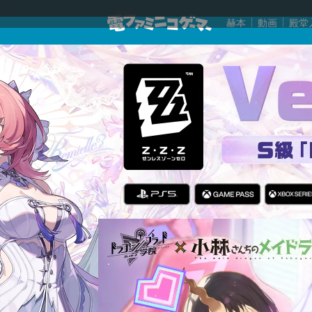
赫本
動画
殿堂