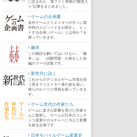
に読まれた、電ファミ渾身の“殿堂入
り”記事をまとめました。
ゲームの企画書
名作ゲームクリエイターの方々に製
作時のエピソードをお聞きし、ヒッ
トする企画（ゲーム）とは何か？を
探っていきます。
赫本
この物語を解いてはいけない。『赫
本』は、〈試験問題〉の形をした短
編ホラー小説集です。
新世代に訊く
これからのデジタルゲーム市場を担
う若きクリエイター達の姿を追い、
彼らのルーツと情熱を探っていきま
す。
ゲーム世代の作家たち
ゲームに多大な影響を受けた作家さ
んに取材し、ゲームが日本のコンテ
ンツ産業やカルチャーに与えた影響
を探る企画です。
日本モバイルゲーム産業史