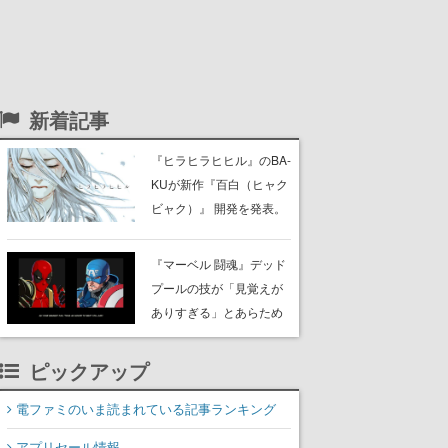
新着記事
『ヒラヒラヒヒル』のBA-
KUが新作『百白（ヒャク
ビャク）』 開発を発表。
ディレクター・シナリオ
は瀬戸口廉也氏が務め
『マーベル 闘魂』デッド
る。Steamでの販売を予
プールの技が「見覚えが
定しており、現在ストア
ありすぎる」とあらため
ページを準備中
て話題に。「ドクター・
ドゥームにフッダイする
ピックアップ
なんて」など反応相次ぐ
電ファミのいま読まれている記事ランキング
アプリセール情報