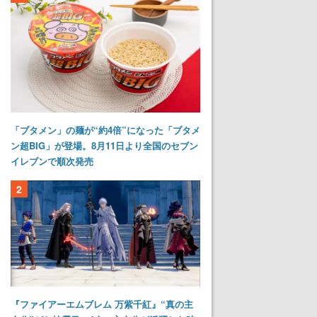
「ブタメン」の麺が“約4倍”になった「ブタメ
ン超BIG」が登場。8月11日より全国のセブン
イレブンで順次発売
2
『ファイアーエムブレム 万紫千紅』“真の主