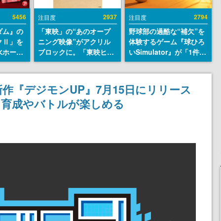
5456
2937
2794
注目度
注目度
ダム』の
「東映」の“あのオープ
野球部の過酷な“補欠”を
クⅡ」を
ニング映像”がアクリル
体験するゲーム『球ひろ
水ホース
ブロックに。「東映ヒス
いSimulator』が「1件」
始。本体
トリカル グッズコレクシ
のウィッシュリストをも
ーソナル
ョン」が8月下旬より発
とにチェコ語に対応し
公国軍の
売
SNSで話題に。『キング
作『デジモンUP』7月15日にリリース
式番号な
ダム・カム』開発元やチ
ン育成やバトルが楽しめる
ェコのプロ野球選手から
称賛の声