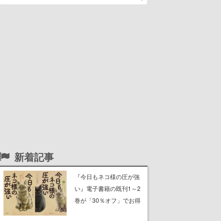
新着記事
『今日もネコ様の圧が強
い』電子書籍の既刊1～2
巻が「30％オフ」でお得
に。ジト目でツンツンし