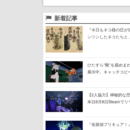
新着記事
『今日もネコ様の圧が
ンツンしたネコたちと
ひたすら“靴”を舐めま
展示中。キャッチコピ
開設され、2026年リ
【2人協力】神秘的な空間でパ
本日8月8日Steam
ームを探索しながら脱
『名探偵プリキュア！