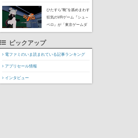
たネコたちと、ネコを溺
愛する人間のすれ違いを
ひたすら“靴”を舐めまわす
描く
狂気のVRゲーム『シュ～
ペロ』が「東京ゲームダ
ンジョン」に展示中。キ
ャッチコピーは「三度の
ピックアップ
飯より靴を舐めよう」と
前のめり。公式アカウン
電ファミのいま読まれている記事ランキング
トも開設され、2026年リ
アプリセール情報
リースに向けて開発中
インタビュー