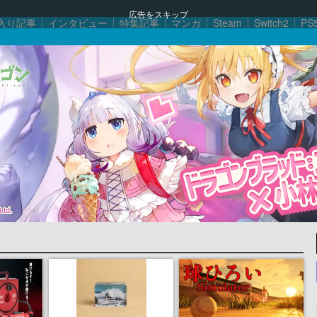
広告をスキップ
入り記事
インタビュー
特集記事
マンガ
Steam
Switch2
PS