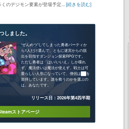
くのデジモン要素が登場予定...
[続きを読む]
つしました。
“ぜんめつ”してしまった勇者パーティか
ら1人だけ選んで、ともに迷宮からの脱
出を目指すダンジョン探索RPGです。
ただし勇者は「はい/いいえ」しか喋れ
ず、魔法使いは魔法が使えず、戦士は可
愛らしい人形になっていて、僧侶は██を
崇拝しています。誰を救うのかを選ぶの
は、あなたです。
リリース日：2026年第4四半期
Steamストアページ