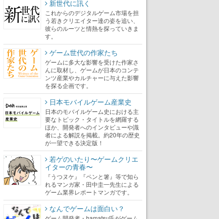
新世代に訊く
これからのデジタルゲーム市場を担
う若きクリエイター達の姿を追い、
彼らのルーツと情熱を探っていきま
す。
ゲーム世代の作家たち
ゲームに多大な影響を受けた作家さ
んに取材し、ゲームが日本のコンテ
ンツ産業やカルチャーに与えた影響
を探る企画です。
日本モバイルゲーム産業史
日本のモバイルゲーム史における主
要なトピック・タイトルを網羅する
ほか、開発者へのインタビューや識
者による解説を掲載。約20年の歴史
が一望できる決定版！
若ゲのいたり〜ゲームクリエ
イターの青春〜
『うつヌケ』『ペンと箸』等で知ら
れるマンガ家・田中圭一先生による
ゲーム業界レポートマンガです。
なんでゲームは面白い？
ゲーム開発者・hamatsu氏がゲーム