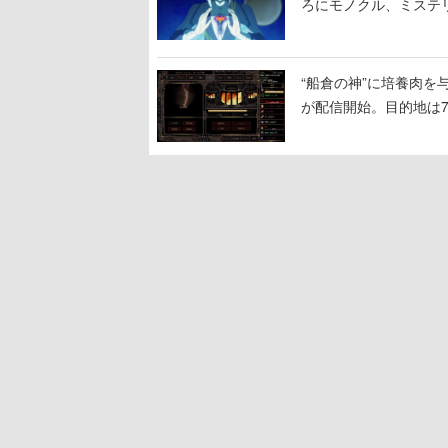
ろにモノクル、ミステ
“船倉の神”に培養肉
が配信開始。目的地は
人間を増やし、加工し