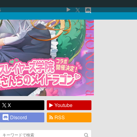
5
X
Youtube
Discord
RSS