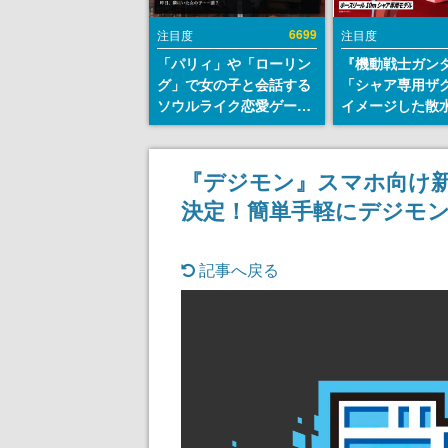
6699
注目度
注目度
「パリィ」や「ローリン
『機動戦士ガン
グ」で女の子と会話する
「シャア専用ザ
ソウルライク恋愛ゲーム
イメージした散
『小早川さんはソウルラ
リールが予約開
イク』無料公開。返事に
にはシャアのパ
失敗すると「YOU
マークやジオン
『デジモン』スマホ向け新
DIED」
エンブレム、型
決定！簡単手軽にデジモ
どを配置
記事へ戻る