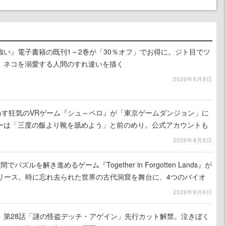
強い』電子書籍の既刊1～2巻が「30％オフ」でお得に。ジト目でツ
、ネコを溺愛する人間のすれ違いを描く
2026年8月8日
わす狂気のVRゲーム『シュ～ペロ』が「東京ゲームダンジョン」に
ーは「三度の飯より靴を舐めよう」と前のめり。公式アカウントも
リースに向けて開発中
2026年8月8日
ズルを解き進めるゲーム『Together in Forgotten Lands』が
でリリース。時に忘れ去られた世界の古代洞窟を舞台に、4つのバイオ
出を目指す
2026年8月8日
』第28話「謎の怪盗デッチ・アゲイン」先行カット解禁。泣きぼく