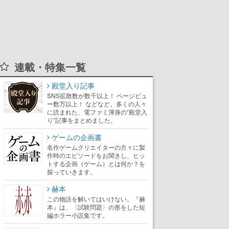
連載・特集一覧
殿堂入り記事
SNS拡散数が数千以上！ ページビュ
ー数万以上！ などなど。多くの人々
に読まれた、電ファミ渾身の“殿堂入
り”記事をまとめました。
ゲームの企画書
名作ゲームクリエイターの方々に製
作時のエピソードをお聞きし、ヒッ
トする企画（ゲーム）とは何か？を
探っていきます。
赫本
この物語を解いてはいけない。『赫
本』は、〈試験問題〉の形をした短
編ホラー小説集です。