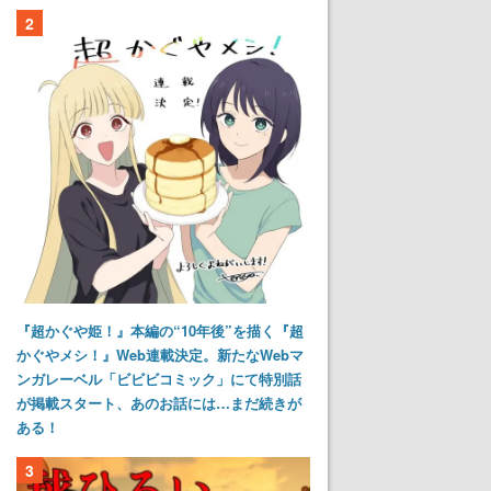
2
『超かぐや姫！』本編の“10年後”を描く『超
かぐやメシ！』Web連載決定。新たなWebマ
ンガレーベル「ビビビコミック」にて特別話
が掲載スタート、あのお話には…まだ続きが
ある！
3