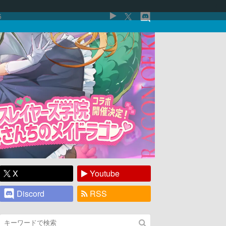
5
X
Youtube
Discord
RSS