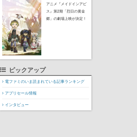
子）のビジュアルも公開
アニメ『メイドインアビ
ス』第2期「烈日の黄金
郷」の劇場上映が決定！
レグ役・伊瀬茉莉也さん
らが登壇する舞台挨拶も
実施
ピックアップ
電ファミのいま読まれている記事ランキング
アプリセール情報
インタビュー