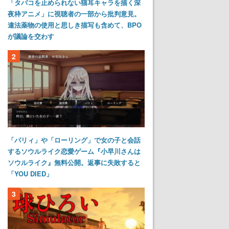
「タバコを止められない猫耳キャラを描く深
夜枠アニメ」に視聴者の一部から批判意見。
違法薬物の使用と思しき描写も含めて、BPO
が議論を交わす
2
「パリィ」や「ローリング」で女の子と会話
するソウルライク恋愛ゲーム『小早川さんは
ソウルライク』無料公開。返事に失敗すると
「YOU DIED」
3