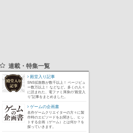
連載・特集一覧
殿堂入り記事
SNS拡散数が数千以上！ ページビュ
ー数万以上！ などなど。多くの人々
に読まれた、電ファミ渾身の“殿堂入
り”記事をまとめました。
ゲームの企画書
名作ゲームクリエイターの方々に製
作時のエピソードをお聞きし、ヒッ
トする企画（ゲーム）とは何か？を
探っていきます。