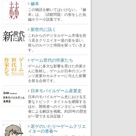
赫本
この物語を解いてはいけない。『赫
本』は、〈試験問題〉の形をした短
編ホラー小説集です。
新世代に訊く
これからのデジタルゲーム市場を担
う若きクリエイター達の姿を追い、
彼らのルーツと情熱を探っていきま
す。
ゲーム世代の作家たち
ゲームに多大な影響を受けた作家さ
んに取材し、ゲームが日本のコンテ
ンツ産業やカルチャーに与えた影響
を探る企画です。
日本モバイルゲーム産業史
日本のモバイルゲーム史における主
要なトピック・タイトルを網羅する
ほか、開発者へのインタビューや識
者による解説を掲載。約20年の歴史
が一望できる決定版！
若ゲのいたり〜ゲームクリエ
イターの青春〜