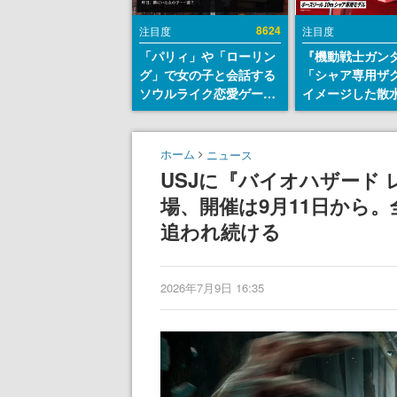
8624
注目度
注目度
「パリィ」や「ローリン
『機動戦士ガン
グ」で女の子と会話する
「シャア専用ザ
ソウルライク恋愛ゲーム
イメージした散
『小早川さんはソウルラ
リールが予約開
イク』無料公開。返事に
にはシャアのパ
失敗すると「YOU
マークやジオン
ホーム
ニュース
DIED」
エンブレム、型
USJに『バイオハザード
どを配置
場、開催は9月11日から
追われ続ける
2026年7月9日 16:35