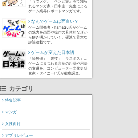
『うつヌケ』『ペンと箸』等で知ら
れるマンガ家・田中圭一先生による
ゲーム業界レポートマンガです。
なんでゲームは面白い？
ゲーム開発者・hamatsu氏がゲーム
の魅力を画面や操作の具体的な形か
ら解き明かしていく、硬派で骨太な
評論連載です。
ゲームが変えた日本語
「経験値」「裏技」「ラスボス」…
ゲームにまつわる言葉の起源や用法
の変遷を、コンピューター文化史研
究家・タイニーP氏が徹底調査。
カテゴリ
特集記事
マンガ
女性向け
アプリレビュー