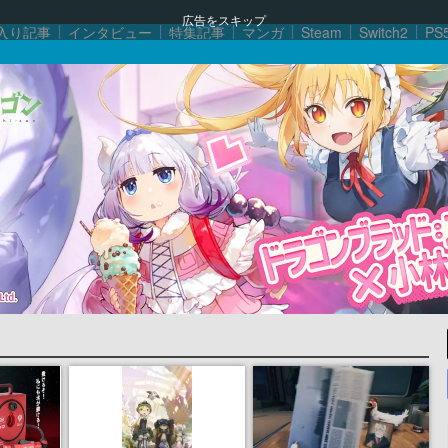
広告をスキップ
入り記事
インタビュー
特集記事
マンガ
Steam
Switch2
PS