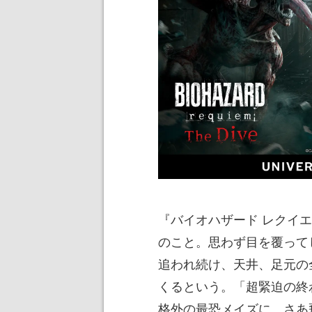
『バイオハザード レクイ
のこと。思わず目を覆って
追われ続け、天井、足元の
くるという。「超緊迫の終
格外の最恐メイズに、さあ