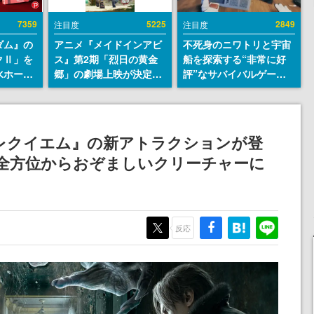
7359
5225
2849
注目度
注目度
ダム』の
アニメ『メイドインアビ
不死身のニワトリと宇宙
クⅡ」を
ス』第2期「烈日の黄金
船を探索する“非常に好
水ホース
郷」の劇場上映が決定！
評”なサバイバルゲーム
始。本体
レグ役・伊瀬茉莉也さん
『Breathedge』が無料
ーソナル
らが登壇する舞台挨拶も
で配布中。入手できる期
公国軍の
実施
間は8月10日まで
式番号な
 レクイエム』の新アトラクションが登
。全方位からおぞましいクリーチャーに
反応