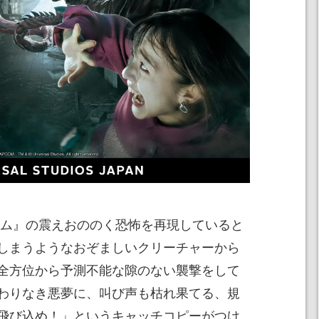
エム』の震えおののく恐怖を再現していると
しまうようなおぞましいクリーチャーから
全方位から予測不能な隙のない襲撃をして
わりなき悪夢に、叫び声も枯れ果てる、規
飛び込め！」というキャッチコピーがつけ