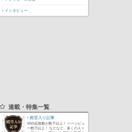
インタビュー
連載・特集一覧
殿堂入り記事
SNS拡散数が数千以上！ ページビュ
ー数万以上！ などなど。多くの人々