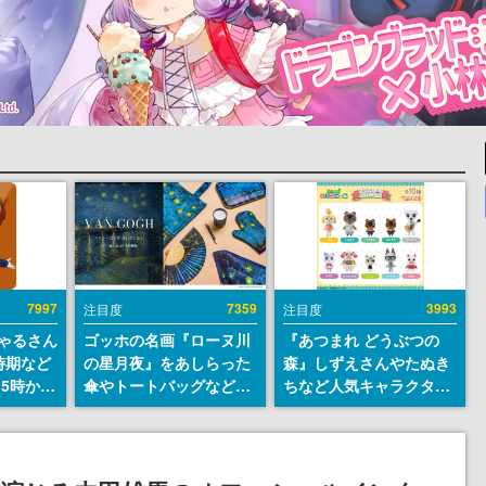
7997
7359
3993
注目度
注目度
ちゃるさん
ゴッホの名画『ローヌ川
『あつまれ どうぶつの
時期など
の星月夜』をあしらった
森』しずえさんやたぬき
15時から
傘やトートバッグなどが
ちなど人気キャラクター
登場。8月7日21時より2
のフロッキードールが9
日間限定で予約販売
月に発売開始。「とたけ
け」や「ちゃちゃまる」
も