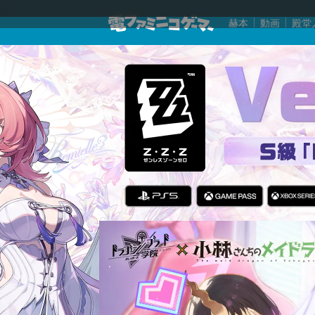
赫本
動画
殿堂