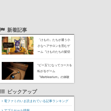
新着記事
「けもの」たちが通う小
さなヘアサロンを営むゲ
ーム『けものたちの髪切
り屋』体験版が配信開
始。悩みを持ったお客様
“ビー玉”になってコースを
と会話を交わし“本当に望
転がるゲーム
んでる髪型”を見つけ出す
『Marblearium』の体験
版がSteamで本日8月7日
より配信。Lo-Fiビートに
ピックアップ
乗って奇妙な空間を探検
電ファミのいま読まれている記事ランキング
アプリセール情報