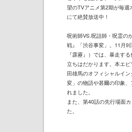
望のTVアニメ第2期が毎週木曜
にて絶賛放送中！
呪術師VS.呪詛師・呪霊
戦』「渋谷事変」。11月9
『霹靂』）では、暴走する
立ちはだかります。本エピ
田雄馬のオフィシャルイン
変」の物語や甚爾の印象、
れました。
また、第40話の先行場面
た。