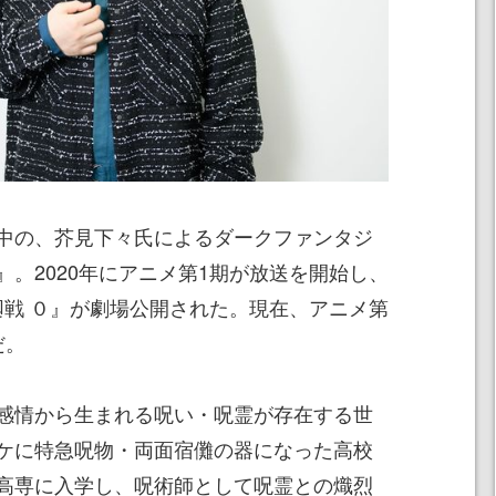
中の、芥見下々氏によるダークファンタジ
。2020年にアニメ第1期が放送を開始し、
術廻戦 ０』が劇場公開された。現在、アニメ第
だ。
感情から生まれる呪い・呪霊が存在する世
ケに特急呪物・両面宿儺の器になった高校
高専に入学し、呪術師として呪霊との熾烈