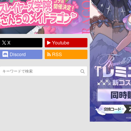
X
Youtube
Discord
RSS