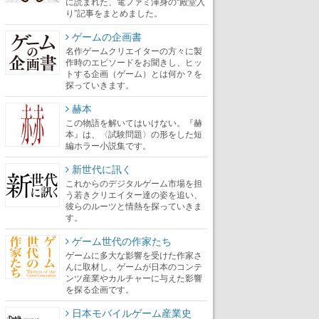
に読まれた、電ファミ渾身の“殿堂入
り”記事をまとめました。
ゲームの企画書
名作ゲームクリエイターの方々に製
作時のエピソードをお聞きし、ヒッ
トする企画（ゲーム）とは何か？を
探っていきます。
赫本
この物語を解いてはいけない。『赫
本』は、〈試験問題〉の形をした短
編ホラー小説集です。
新世代に訊く
これからのデジタルゲーム市場を担
う若きクリエイター達の姿を追い、
彼らのルーツと情熱を探っていきま
す。
ゲーム世代の作家たち
ゲームに多大な影響を受けた作家さ
んに取材し、ゲームが日本のコンテ
ンツ産業やカルチャーに与えた影響
を探る企画です。
日本モバイルゲーム産業史