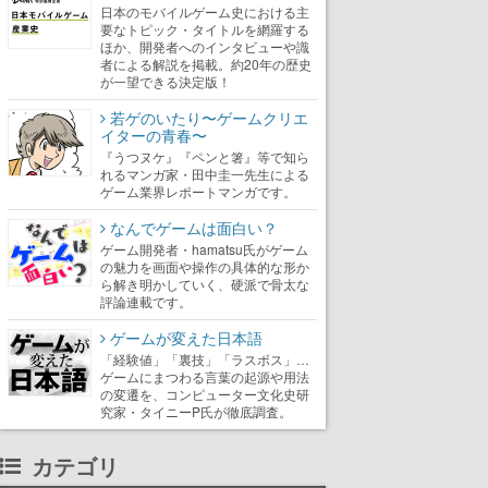
日本のモバイルゲーム史における主
要なトピック・タイトルを網羅する
ほか、開発者へのインタビューや識
者による解説を掲載。約20年の歴史
が一望できる決定版！
若ゲのいたり〜ゲームクリエ
イターの青春〜
『うつヌケ』『ペンと箸』等で知ら
れるマンガ家・田中圭一先生による
ゲーム業界レポートマンガです。
なんでゲームは面白い？
ゲーム開発者・hamatsu氏がゲーム
の魅力を画面や操作の具体的な形か
ら解き明かしていく、硬派で骨太な
評論連載です。
ゲームが変えた日本語
「経験値」「裏技」「ラスボス」…
ゲームにまつわる言葉の起源や用法
の変遷を、コンピューター文化史研
究家・タイニーP氏が徹底調査。
カテゴリ