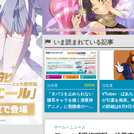
いま読まれている記事
30635
注目度
注目度
「タバコを止められない
VTuber・ばあ
猫耳キャラを描く深夜枠
が引退を発表。
アニメ」に視聴者の一部
の詳細は8月9日
から批判意見。違法薬物
の配信で説明
の使用と思しき描写も含
めて、BPOが議論を交わ
ホーム
ニュース
す