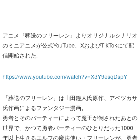
マンガ
女性向け
アニメ『葬送のフリーレン』よりオリジナルシナリオ
アプリレビュー
のミニアニメが公式YouTube、XおよびTikTokにて配
その他
信開始された。
電ファミニコゲーマーとは？
https://www.youtube.com/watch?v=X3Y9esqDspY
運営：株式会社マレ
『葬送のフリーレン』は山田鐘人氏原作、アベツカサ
氏作画によるファンタジー漫画。
勇者とそのパーティーによって魔王が倒されたあとの
世界で、かつて勇者パーティーのひとりだった1000
年以上生きるエルフの魔法使い・フリーレンが、勇者