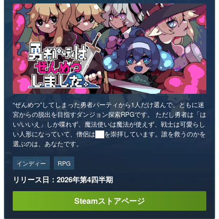
“ぜんめつ”してしまった勇者パーティから1人だけ選んで、ともに迷
宮からの脱出を目指すダンジョン探索RPGです。 ただし勇者は「は
い/いいえ」しか喋れず、魔法使いは魔法が使えず、戦士は可愛らし
い人形になっていて、僧侶は██を崇拝しています。誰を救うのかを
選ぶのは、あなたです。
インディー
RPG
リリース日：2026年第4四半期
Steamストアページ