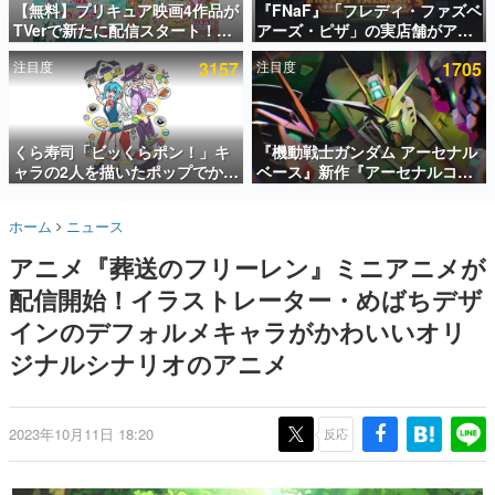
【無料】プリキュア映画4作品が
『FNaF』「フレディ・ファズベ
TVerで新たに配信スタート！な
アーズ・ピザ」の実店舗がアメ
インタビュー
んと2018年～2024年の映画ほぼ
リカの商業施設「American
注目度
3157
注目度
1705
すべてが見放題に、ぶっちゃけ
Dream」に2027年オープン！
連載・特集一覧
ありえないラインナップ
ScottGamesとの共同開発、食
事だけでなくステージショーや
殿堂入り記事
没入型のホラー体験も楽しめる
SNS拡散数が数千以上！ ページビュー数万以上！ などな
くら寿司「ビッくらポン！」キ
『機動戦士ガンダム アーセナル
ど。多くの人々に読まれた、電ファミ渾身の“殿堂入り”記
ャラの2人を描いたポップでかわ
ベース』新作『アーセナルコマ
事をまとめました。
いいコラボイラストが公開。コ
ンダー』発表！8月28日からオ
ラボイラストを使用した限定T
ープンベータテスト開催、2027
ゲームの企画書
ホーム
ニュース
シャツ&ステッカーがアソビシ
年2月下旬に稼働予定
名作ゲームクリエイターの方々に製作時のエピソードをお
聞きし、ヒットする企画（ゲーム）とは何か？を探ってい
ステム主催「Akaku展」にて販
アニメ『葬送のフリーレン』ミニアニメが
きます。
売へ
配信開始！イラストレーター・めばちデザ
赫本
この物語を解いてはいけない。『赫本』は、〈試験問題〉
インのデフォルメキャラがかわいいオリ
の形をした短編ホラー小説集です。
ジナルシナリオのアニメ
新世代に訊く
これからのデジタルゲーム市場を担う若きクリエイター達
の姿を追い、彼らのルーツと情熱を探っていきます。
2023年10月11日 18:20
反応
ゲーム世代の作家たち
ゲームに多大な影響を受けた作家さんに取材し、ゲームが