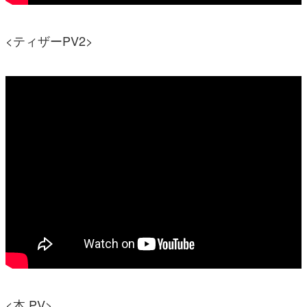
<ティザーPV2>
<本 PV>