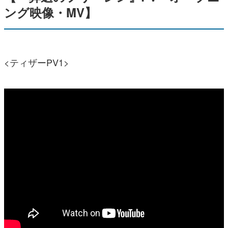
ング映像・MV】
<ティザーPV1>