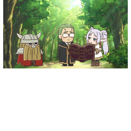
日本のコンテンツ産業やカルチャーに与えた影響を探る企
画です。
日本モバイルゲーム産業史
日本のモバイルゲーム史における主要なトピック・タイト
ルを網羅するほか、開発者へのインタビューや識者による
解説を掲載。約20年の歴史が一望できる決定版！
若ゲのいたり〜ゲームクリエイターの青春〜
『うつヌケ』『ペンと箸』等で知られるマンガ家・田中圭
一先生によるゲーム業界レポートマンガです。
なんでゲームは面白い？
ゲーム開発者・hamatsu氏がゲームの魅力を画面や操作の
具体的な形から解き明かしていく、硬派で骨太な評論連載
です。
ゲームが変えた日本語
「経験値」「裏技」「ラスボス」… ゲームにまつわる言葉
の起源や用法の変遷を、コンピューター文化史研究家・タ
イニーP氏が徹底調査。
カテゴリ
特集記事