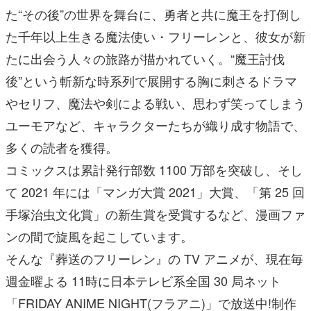
た“その後”の世界を舞台に、勇者と共に魔王を打倒し
た千年以上生きる魔法使い・フリーレンと、彼女が新
たに出会う人々の旅路が描かれていく。“魔王討伐
後”という斬新な時系列で展開する胸に刺さるドラマ
やセリフ、魔法や剣による戦い、思わず笑ってしまう
ユーモアなど、キャラクターたちが織り成す物語で、
多くの読者を獲得。
コミックスは累計発行部数 1100 万部を突破し、そし
て 2021 年には「マンガ大賞 2021」大賞、「第 25 回
手塚治虫文化賞」の新生賞を受賞するなど、漫画ファ
ンの間で旋風を起こしています。
そんな『葬送のフリーレン』の TV アニメが、現在毎
週金曜よる 11時に日本テレビ系全国 30 局ネット
「FRIDAY ANIME NIGHT(フラアニ)」で放送中!制作