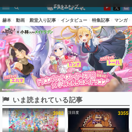
広告をスキップ
赫本
動画
殿堂入り記事
インタビュー
特集記事
マンガ
いま読まれている記事
ピックアップ
注目度
3982
注目度
3355
電ファミのいま読まれている記事ランキング
アプリセール情報