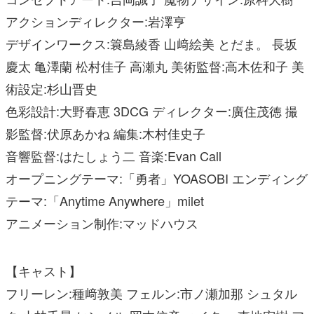
アクションディレクター:岩澤亨
デザインワークス:簑島綾香 山﨑絵美 とだま。 長坂
慶太 亀澤蘭 松村佳子 高瀬丸 美術監督:高木佐和子 美
術設定:杉山晋史
色彩設計:大野春恵 3DCG ディレクター:廣住茂徳 撮
影監督:伏原あかね 編集:木村佳史子
音響監督:はたしょう二 音楽:Evan Call
オープニングテーマ:「勇者」YOASOBI エンディング
テーマ:「Anytime Anywhere」milet
アニメーション制作:マッドハウス
【キャスト】
フリーレン:種﨑敦美 フェルン:市ノ瀬加那 シュタル