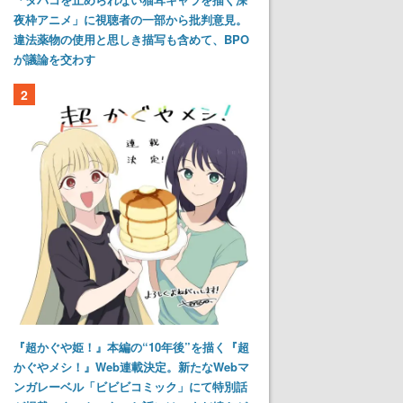
夜枠アニメ」に視聴者の一部から批判意見。
違法薬物の使用と思しき描写も含めて、BPO
が議論を交わす
2
『超かぐや姫！』本編の“10年後”を描く『超
かぐやメシ！』Web連載決定。新たなWebマ
ンガレーベル「ビビビコミック」にて特別話