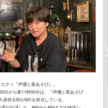
ラエティ『声優と夜あそび』。
30分から夜11時50分は、『声優と夜あそび
久保祥太郎がMCを担当している。
彦が出演した、#66から#69までの放送レ