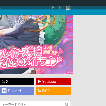
5
X
Youtube
Discord
RSS