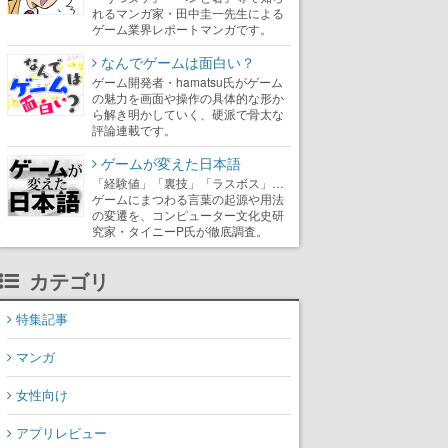
れるマンガ家・田中圭一先生による
ゲーム業界レポートマンガです。
なんでゲームは面白い？
ゲーム開発者・hamatsu氏がゲーム
の魅力を画面や操作の具体的な形か
ら解き明かしていく、硬派で骨太な
評論連載です。
ゲームが変えた日本語
「経験値」「裏技」「ラスボス」…
ゲームにまつわる言葉の起源や用法
の変遷を、コンピューター文化史研
究家・タイニーP氏が徹底調査。
カテゴリ
特集記事
マンガ
女性向け
アプリレビュー