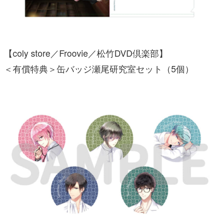
【coly store／Froovie／松竹DVD倶楽部】
＜有償特典＞缶バッジ瀬尾研究室セット（5個）