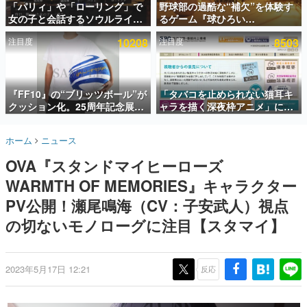
「パリィ」や「ローリング」で
野球部の過酷な“補欠”を体験す
女の子と会話するソウルライク
るゲーム『球ひろい
インタビュー
恋愛ゲーム『小早川さんはソウ
Simulator』が「1件」のウィッ
注目度
10208
注目度
8503
ルライク』無料公開。返事に失
シュリストをもとにチェコ語に
連載・特集一覧
敗すると「YOU DIED」
対応しSNSで話題に。『キング
ダム・カム』開発元やチェコの
殿堂入り記事
プロ野球選手から称賛の声
SNS拡散数が数千以上！ ページビュー数万以上！ などな
『FF10』の“ブリッツボール”が
「タバコを止められない猫耳キ
ど。多くの人々に読まれた、電ファミ渾身の“殿堂入り”記
クッション化。25周年記念展
ャラを描く深夜枠アニメ」に視
事をまとめました。
「FINAL FANTASY X
聴者の一部から批判意見。違法
MUSEUM-幻光の記憶-」のグッ
薬物の使用と思しき描写も含め
ゲームの企画書
ホーム
ニュース
ズ情報が一部公開
て、BPOが議論を交わす
名作ゲームクリエイターの方々に製作時のエピソードをお
聞きし、ヒットする企画（ゲーム）とは何か？を探ってい
OVA『スタンドマイヒーローズ
きます。
WARMTH OF MEMORIES』キャラクター
赫本
この物語を解いてはいけない。『赫本』は、〈試験問題〉
PV公開！瀬尾鳴海（CV：子安武人）視点
の形をした短編ホラー小説集です。
の切ないモノローグに注目【スタマイ】
新世代に訊く
これからのデジタルゲーム市場を担う若きクリエイター達
の姿を追い、彼らのルーツと情熱を探っていきます。
2023年5月17日 12:21
反応
ゲーム世代の作家たち
ゲームに多大な影響を受けた作家さんに取材し、ゲームが