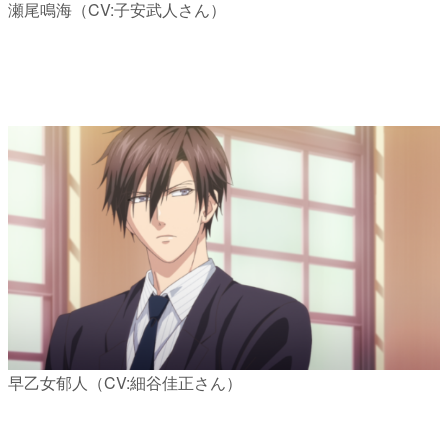
瀬尾鳴海（CV:子安武人さん）
早乙女郁人（CV:細谷佳正さん）