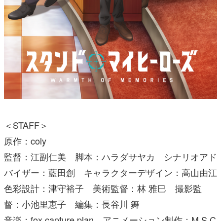
＜STAFF＞
原作：coly
監督：江副仁美 脚本：ハラダサヤカ シナリオアド
バイザー：藍田創 キャラクターデザイン：高山由江
色彩設計：津守裕子 美術監督：林 雅巳 撮影監
督：小池里恵子 編集：長谷川 舞
音楽：fox capture plan アニメーション制作：M.S.C