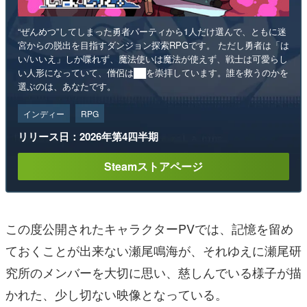
“ぜんめつ”してしまった勇者パーティから1人だけ選んで、ともに迷
宮からの脱出を目指すダンジョン探索RPGです。 ただし勇者は「は
い/いいえ」しか喋れず、魔法使いは魔法が使えず、戦士は可愛らし
い人形になっていて、僧侶は██を崇拝しています。誰を救うのかを
選ぶのは、あなたです。
インディー
RPG
リリース日：2026年第4四半期
Steamストアページ
この度公開されたキャラクターPVでは、記憶を留め
ておくことが出来ない瀬尾鳴海が、それゆえに瀬尾研
究所のメンバーを大切に思い、慈しんでいる様子が描
かれた、少し切ない映像となっている。