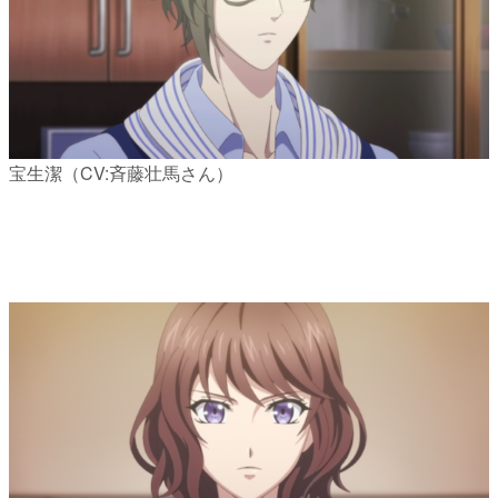
宝生潔（CV:斉藤壮馬さん）