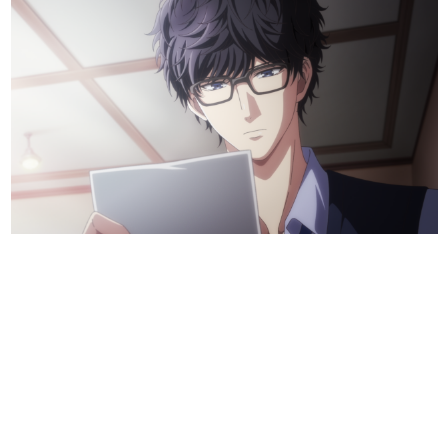
日本のコンテンツ産業やカルチャーに与えた影響を探る企
画です。
日本モバイルゲーム産業史
日本のモバイルゲーム史における主要なトピック・タイト
ルを網羅するほか、開発者へのインタビューや識者による
解説を掲載。約20年の歴史が一望できる決定版！
若ゲのいたり〜ゲームクリエイターの青春〜
『うつヌケ』『ペンと箸』等で知られるマンガ家・田中圭
一先生によるゲーム業界レポートマンガです。
なんでゲームは面白い？
ゲーム開発者・hamatsu氏がゲームの魅力を画面や操作の
具体的な形から解き明かしていく、硬派で骨太な評論連載
です。
ゲームが変えた日本語
「経験値」「裏技」「ラスボス」… ゲームにまつわる言葉
の起源や用法の変遷を、コンピューター文化史研究家・タ
イニーP氏が徹底調査。
カテゴリ
特集記事