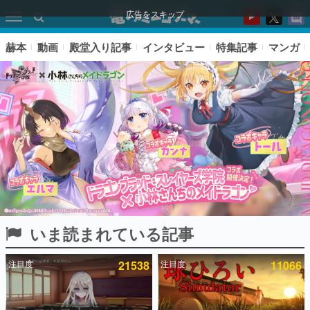
広告をスキップ
赫本
動画
殿堂入り記事
インタビュー
特集記事
マンガ
いま読まれている記事
ピックアップ
注目度
21538
注目度
11066
電ファミのいま読まれている記事ランキング
アプリセール情報