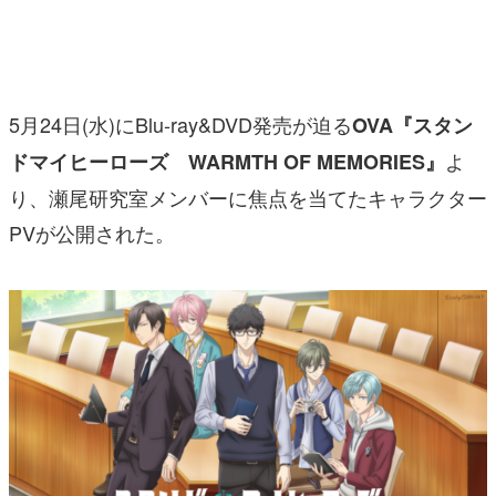
マンガ
女性向け
5月24日(水)にBlu-ray&DVD発売が迫る
OVA『スタン
アプリレビュー
よ
ドマイヒーローズ WARMTH OF MEMORIES』
その他
り、瀬尾研究室メンバーに焦点を当てたキャラクター
電ファミニコゲーマーとは？
PVが公開された。
運営：株式会社マレ