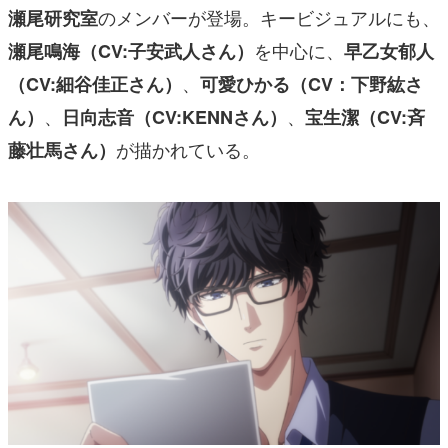
のメンバーが登場。キービジュアルにも、
瀬尾研究室
を中心に、
瀬尾鳴海（CV:子安武人さん）
早乙女郁人
、
（CV:細谷佳正さん）
可愛ひかる（CV：下野紘さ
、
、
ん）
日向志音（CV:KENNさん）
宝生潔（CV:斉
が描かれている。
藤壮馬さん）