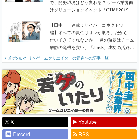
で、開発環境はどう変わる？ ゲーム業界向
けソリューションイベント「GTMF2019」
に行って、より理解を深めよう【PR】
【田中圭一連載：サイバーコネクトツー
編】すべての責任はオレが取る。だから、
付いてきてくれないか──男の熱意はチーム
解散の危機を救い、『.hack』成功の活路を
開く。業界の快男児・松山 洋に流れる血は
若ゲのいたり〜ゲームクリエイターの青春〜
の記事一覧
『少年ジャンプ』色だった【若ゲのいた
り】
X
Youtube
Discord
RSS