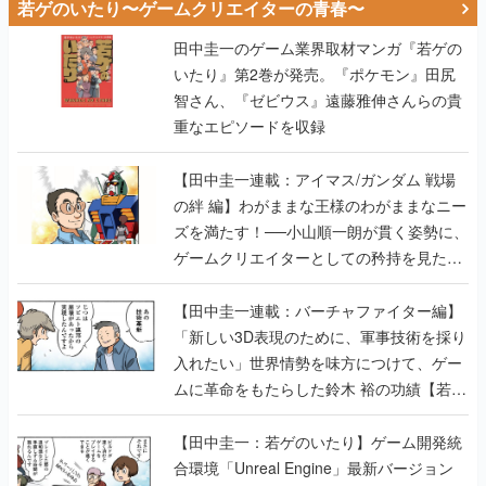
若ゲのいたり〜ゲームクリエイターの青春〜
田中圭一のゲーム業界取材マンガ『若ゲの
いたり』第2巻が発売。『ポケモン』田尻
智さん、『ゼビウス』遠藤雅伸さんらの貴
重なエピソードを収録
【田中圭一連載：アイマス/ガンダム 戦場
の絆 編】わがままな王様のわがままなニー
ズを満たす！──小山順一朗が貫く姿勢に、
ゲームクリエイターとしての矜持を見た
【若ゲのいたり最終回】
【田中圭一連載：バーチャファイター編】
「新しい3D表現のために、軍事技術を採り
入れたい」世界情勢を味方につけて、ゲー
ムに革命をもたらした鈴木 裕の功績【若ゲ
のいたり】
【田中圭一：若ゲのいたり】ゲーム開発統
合環境「Unreal Engine」最新バージョン