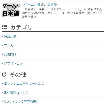
ゲームが変えた日本語
「経験値」「裏技」「ラスボス」… ゲームにまつわる言葉の起
源や用法の変遷を、コンピューター文化史研究家・タイニーP氏
が徹底調査。
カテゴリ
特集記事
マンガ
女性向け
アプリレビュー
その他
電ファミニコゲーマーとは？
媒体資料はこちら
XプレゼントCP応募規約