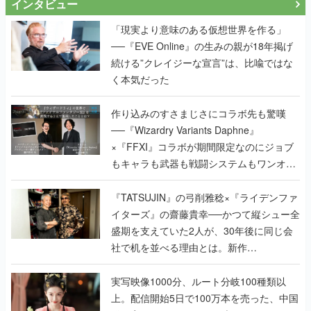
インタビュー
「現実より意味のある仮想世界を作る」
──『EVE Online』の生みの親が18年掲げ
続ける”クレイジーな宣言”は、比喩ではな
く本気だった
作り込みのすさまじさにコラボ先も驚嘆
──『Wizardry Variants Daphne』
×『FFXI』コラボが期間限定なのにジョブ
もキャラも武器も戦闘システムもワンオフ
で作り込まれた理由を両ディレクターに聞
く
『TATSUJIN』の弓削雅稔×『ライデンファ
イターズ』の齋藤貴幸──かつて縦シュー全
盛期を支えていた2人が、30年後に同じ会
社で机を並べる理由とは。新作
『TATSUJIN EXTREME』で初タッグを組
んだレジェンド2人に訊く開発秘話
実写映像1000分、ルート分岐100種類以
上。配信開始5日で100万本を売った、中国