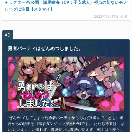
ャラクターPV公開！瀬尾鳴海（CV：子安武人）視点の切ないモノ
ローグに注目【スタマイ】
2023年5月17日 公開
AD
勇者パーティはぜんめつしました。
“ぜんめつ”してしまった勇者パーティから1人だけ選んで、ともに迷
宮からの脱出を目指すダンジョン探索RPGです。 ただし勇者は「は
い/いいえ」しか喋れず、魔法使いは魔法が使えず、戦士は可愛らし