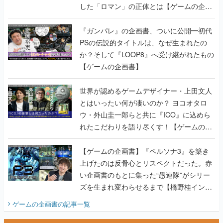
した「ロマン」の正体とは【ゲームの企画
書】
『ガンパレ』の企画書、ついに公開━初代
PSの伝説的タイトルは、なぜ生まれたの
か？そして『LOOP8』へ受け継がれたもの
【ゲームの企画書】
世界が認めるゲームデザイナー・上田文人
とはいったい何が凄いのか？ ヨコオタロ
ウ・外山圭一郎らと共に『ICO』に込めら
れたこだわりを語り尽くす！【ゲームの企
画書】
【ゲームの企画書】『ペルソナ3』を築き
上げたのは反骨心とリスペクトだった。赤
い企画書のもとに集った“愚連隊”がシリー
ズを生まれ変わらせるまで【橋野桂インタ
ビュー】
ゲームの企画書
の記事一覧