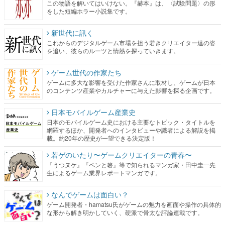
この物語を解いてはいけない。『赫本』は、〈試験問題〉の形
をした短編ホラー小説集です。
新世代に訊く
これからのデジタルゲーム市場を担う若きクリエイター達の姿
を追い、彼らのルーツと情熱を探っていきます。
ゲーム世代の作家たち
ゲームに多大な影響を受けた作家さんに取材し、ゲームが日本
のコンテンツ産業やカルチャーに与えた影響を探る企画です。
日本モバイルゲーム産業史
日本のモバイルゲーム史における主要なトピック・タイトルを
網羅するほか、開発者へのインタビューや識者による解説を掲
載。約20年の歴史が一望できる決定版！
若ゲのいたり〜ゲームクリエイターの青春〜
『うつヌケ』『ペンと箸』等で知られるマンガ家・田中圭一先
生によるゲーム業界レポートマンガです。
なんでゲームは面白い？
ゲーム開発者・hamatsu氏がゲームの魅力を画面や操作の具体的
な形から解き明かしていく、硬派で骨太な評論連載です。