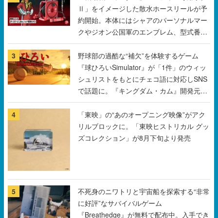
Ⅱ」をイメージした散水ホースリールが予
約開始。本体にはシャアのパーソナルマー
クやジオン公国軍のエンブレム、型式番号
などを配置
3
野球部の過酷な“補欠”を体験するゲーム
『球ひろいSimulator』が「1件」のウィッ
シュリストをもとにチェコ語に対応しSNS
で話題に。『キングダム・カム』開発元や
チェコのプロ野球選手から称賛の声
4
「東映」の“あのオープニング映像”がアク
リルブロックに。「東映ヒストリカル グッ
ズコレクション」が8月下旬より発売
5
不死身のニワトリと宇宙船を探索する“非常
に好評”なサバイバルゲーム
『Breathedge』が無料で配布中。入手でき