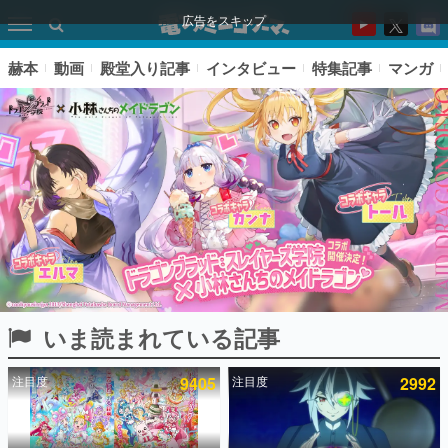
広告をスキップ
赫本
動画
殿堂入り記事
インタビュー
特集記事
マンガ
いま読まれている記事
ピックアップ
注目度
9405
注目度
2992
電ファミのいま読まれている記事ランキング
アプリセール情報