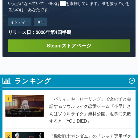
い人形になっていて、僧侶は██を崇拝しています。誰を救うのかを
選ぶのは、あなたです。
インディー
RPG
リリース日：2026年第4四半期
Steamストアページ
ランキング
1
「パリィ」や「ローリング」で女の子と会
話するソウルライク恋愛ゲーム『小早川さ
んはソウルライク』無料公開。返事に失敗
すると「YOU DIED」
2
『機動戦士ガンダム』の「シャア専用ザク