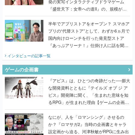
発の実写インタラクティブドラマゲーム
『盛世天下：女帝への道II』の、規模が違
うこだわりをプロデューサーに聞いた
半年でアプリストアをオープン？ スマホア
プリの“代替ストア”として、わずか6ヵ月で
国内向けローンチを行った発見型ストア
『あっぷアリーナ！』仕掛け人に話を聞い
てみた
インタビュー
の記事一覧
ゲームの企画書
『アビス』は、ひとつの奇跡だった──膨大
な開発資料とともに『テイルズ オブ ジ ア
ビス』開発陣に聞く、「生まれた意味を知
るRPG」が生まれた理由【ゲームの企画
書】
なにが、人を「ロマンシング」させるの
か？『ロマサガ2』当時の企画書とキャラ
設定画から迫る、河津秋敏がRPGに生み出