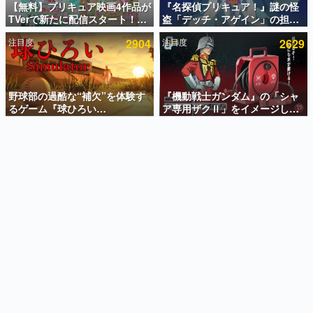
【無料】プリキュア映画4作品が
『名探偵プリキュア！』謎の怪
TVerで新たに配信スタート！な
盗「デッチ・アゲイン」の担当
インタビュー
んと2018年～2024年の映画ほぼ
キャストは天﨑滉平さんと判
注目度
2904
注目度
2629
すべてが見放題に、ぶっちゃけ
明。『Re:ゼロから始める異世
連載・特集一覧
ありえないラインナップ
界生活』オットー役、『ヒプノ
シスマイク』山田三郎役など
殿堂入り記事
SNS拡散数が数千以上！ ページビュー数万以上！ などな
野球部の過酷な“補欠”を体験す
『機動戦士ガンダム』の「シャ
ど。多くの人々に読まれた、電ファミ渾身の“殿堂入り”記
るゲーム『球ひろい
ア専用ザクⅡ」をイメージした
事をまとめました。
Simulator』が「1件」のウィッ
散水ホースリールが予約開始。
シュリストをもとにチェコ語に
本体にはシャアのパーソナルマ
ゲームの企画書
対応しSNSで話題に。『キング
ークやジオン公国軍のエンブレ
名作ゲームクリエイターの方々に製作時のエピソードをお
聞きし、ヒットする企画（ゲーム）とは何か？を探ってい
ダム・カム』開発元やチェコの
ム、型式番号などを配置
きます。
プロ野球選手から称賛の声
赫本
この物語を解いてはいけない。『赫本』は、〈試験問題〉
の形をした短編ホラー小説集です。
新世代に訊く
これからのデジタルゲーム市場を担う若きクリエイター達
の姿を追い、彼らのルーツと情熱を探っていきます。
ゲーム世代の作家たち
ゲームに多大な影響を受けた作家さんに取材し、ゲームが