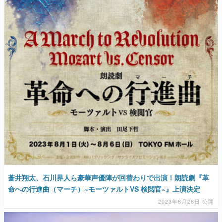
蒼井翔太、石川界人ら豪華声優陣が回替わりで出演！朗読劇『革
命への行進曲（マーチ）~モーツァルトVS 検閲官~』上演決定
2023年6月26日 公開