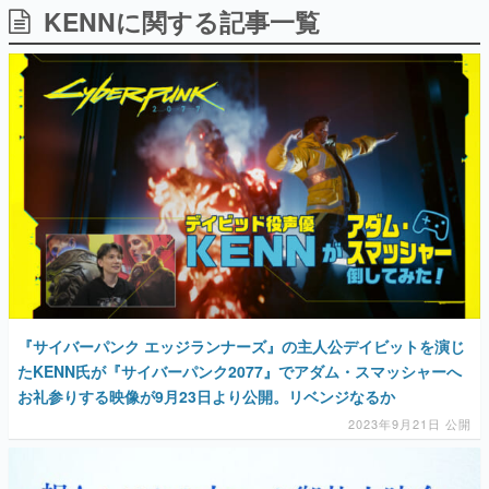
KENNに関する記事一覧
日本のコンテンツ産業やカルチャーに与えた影響を探る企
画です。
日本モバイルゲーム産業史
日本のモバイルゲーム史における主要なトピック・タイト
ルを網羅するほか、開発者へのインタビューや識者による
解説を掲載。約20年の歴史が一望できる決定版！
若ゲのいたり〜ゲームクリエイターの青春〜
『うつヌケ』『ペンと箸』等で知られるマンガ家・田中圭
一先生によるゲーム業界レポートマンガです。
なんでゲームは面白い？
ゲーム開発者・hamatsu氏がゲームの魅力を画面や操作の
具体的な形から解き明かしていく、硬派で骨太な評論連載
です。
ゲームが変えた日本語
『サイバーパンク エッジランナーズ』の主人公デイビットを演じ
「経験値」「裏技」「ラスボス」… ゲームにまつわる言葉
の起源や用法の変遷を、コンピューター文化史研究家・タ
たKENN氏が『サイバーパンク2077』でアダム・スマッシャーへ
イニーP氏が徹底調査。
お礼参りする映像が9月23日より公開。リベンジなるか
2023年9月21日 公開
カテゴリ
特集記事