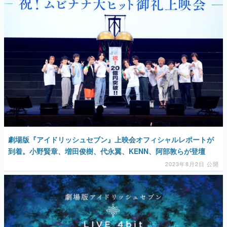
マンガ
女性向け
アプリレビュー
その他
電ファミニコゲーマーとは？
運営：株式会社マレ
劇場版『アイドリッシュセブン』上映会オフィシャルレポートが
到着。小野賢章、増田俊樹、代永翼、KENN、阿部敦らが登壇
2023年8月2日 公開