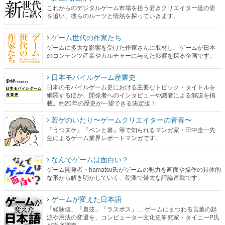
これからのデジタルゲーム市場を担う若きクリエイター達の姿
を追い、彼らのルーツと情熱を探っていきます。
ゲーム世代の作家たち
ゲームに多大な影響を受けた作家さんに取材し、ゲームが日本
のコンテンツ産業やカルチャーに与えた影響を探る企画です。
日本モバイルゲーム産業史
日本のモバイルゲーム史における主要なトピック・タイトルを
網羅するほか、開発者へのインタビューや識者による解説を掲
載。約20年の歴史が一望できる決定版！
若ゲのいたり〜ゲームクリエイターの青春〜
『うつヌケ』『ペンと箸』等で知られるマンガ家・田中圭一先
生によるゲーム業界レポートマンガです。
なんでゲームは面白い？
ゲーム開発者・hamatsu氏がゲームの魅力を画面や操作の具体的
な形から解き明かしていく、硬派で骨太な評論連載です。
ゲームが変えた日本語
「経験値」「裏技」「ラスボス」… ゲームにまつわる言葉の起
源や用法の変遷を、コンピューター文化史研究家・タイニーP氏
が徹底調査。