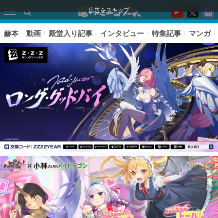
広告をスキップ
赫本
動画
殿堂入り記事
インタビュー
特集記事
マンガ
ピックアップ
電ファミのいま読まれている記事ランキング
アプリセール情報