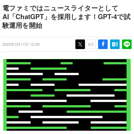
のお話には…まだ続きがある！
日本のコンテンツ産業やカルチャーに与えた影響を探る企
電ファミではニュースライターとして
画です。
AI「ChatGPT」を採用します！GPT-4で試
日本モバイルゲーム産業史
験運用を開始
日本のモバイルゲーム史における主要なトピック・タイト
ルを網羅するほか、開発者へのインタビューや識者による
解説を掲載。約20年の歴史が一望できる決定版！
若ゲのいたり〜ゲームクリエイターの青春〜
2023年3月17日 12:06
反応
『うつヌケ』『ペンと箸』等で知られるマンガ家・田中圭
一先生によるゲーム業界レポートマンガです。
なんでゲームは面白い？
ゲーム開発者・hamatsu氏がゲームの魅力を画面や操作の
具体的な形から解き明かしていく、硬派で骨太な評論連載
です。
ゲームが変えた日本語
「経験値」「裏技」「ラスボス」… ゲームにまつわる言葉
の起源や用法の変遷を、コンピューター文化史研究家・タ
イニーP氏が徹底調査。
カテゴリ
特集記事