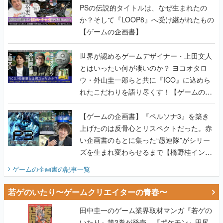
PSの伝説的タイトルは、なぜ生まれたの
か？そして『LOOP8』へ受け継がれたもの
【ゲームの企画書】
世界が認めるゲームデザイナー・上田文人
とはいったい何が凄いのか？ ヨコオタロ
ウ・外山圭一郎らと共に『ICO』に込めら
れたこだわりを語り尽くす！【ゲームの企
画書】
【ゲームの企画書】『ペルソナ3』を築き
上げたのは反骨心とリスペクトだった。赤
い企画書のもとに集った“愚連隊”がシリー
ズを生まれ変わらせるまで【橋野桂インタ
ビュー】
ゲームの企画書
の記事一覧
若ゲのいたり〜ゲームクリエイターの青春〜
田中圭一のゲーム業界取材マンガ『若ゲの
いたり』第2巻が発売。『ポケモン』田尻