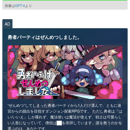
画像は
GPT-4
より
AD
勇者パーティはぜんめつしました。
“ぜんめつ”してしまった勇者パーティから1人だけ選んで、ともに迷
宮からの脱出を目指すダンジョン探索RPGです。 ただし勇者は「は
い/いいえ」しか喋れず、魔法使いは魔法が使えず、戦士は可愛らし
い人形になっていて、僧侶は██を崇拝しています。誰を救うのかを
選ぶのは、あなたです。