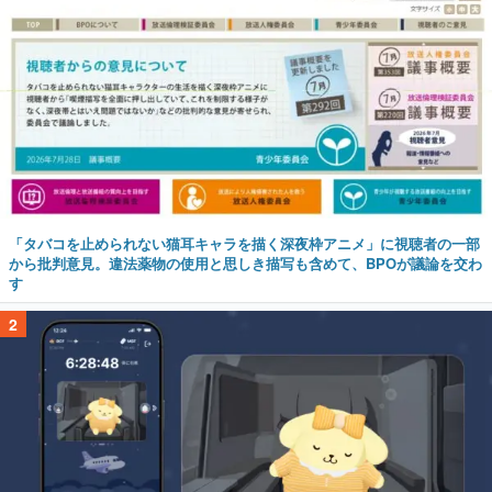
「タバコを止められない猫耳キャラを描く深夜枠アニメ」に視聴者の一部
から批判意見。違法薬物の使用と思しき描写も含めて、BPOが議論を交わ
す
2