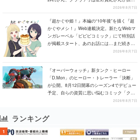
する
2026年8月7日
『超かぐや姫！』本編の“10年後”を描く『超
かぐやメシ！』Web連載決定。新たなWebマ
ンガレーベル「ビビビコミック」にて特別話
が掲載スタート、あのお話には…まだ続きが
ある！
2026年8月7日
『オーバーウォッチ』新タンク・ヒーロー
「D.Mon」のヒーロー・トレーラー「決断」
が公開。8月12日開幕のシーズン4でデビュー
予定、自らの資質に思い悩むコミック「クロ
スロード」の朗読動画も公開
2026年8月7日
ランキング
1