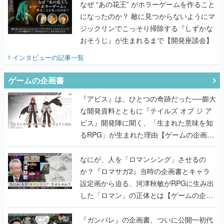
なぜ “あの花王” がホラーゲームを作ること
になったのか？ 敵に見つからないようにマ
ジックリンでこっそり掃除する『しずかな
おそうじ』が生まれるまで【開発座談会】
インタビュー
の記事一覧
ゲームの企画書
『アビス』は、ひとつの奇跡だった──膨大
な開発資料とともに『テイルズ オブ ジ ア
ビス』開発陣に聞く、「生まれた意味を知
るRPG」が生まれた理由【ゲームの企画
書】
なにが、人を「ロマンシング」させるの
か？『ロマサガ2』当時の企画書とキャラ
設定画から迫る、河津秋敏がRPGに生み出
した「ロマン」の正体とは【ゲームの企画
書】
『ガンパレ』の企画書、ついに公開━初代