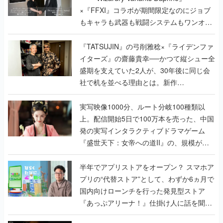
×『FFXI』コラボが期間限定なのにジョブ
もキャラも武器も戦闘システムもワンオフ
で作り込まれた理由を両ディレクターに聞
く
『TATSUJIN』の弓削雅稔×『ライデンファ
イターズ』の齋藤貴幸──かつて縦シュー全
盛期を支えていた2人が、30年後に同じ会
社で机を並べる理由とは。新作
『TATSUJIN EXTREME』で初タッグを組
んだレジェンド2人に訊く開発秘話
実写映像1000分、ルート分岐100種類以
上。配信開始5日で100万本を売った、中国
発の実写インタラクティブドラマゲーム
『盛世天下：女帝への道II』の、規模が違
うこだわりをプロデューサーに聞いた
半年でアプリストアをオープン？ スマホア
プリの“代替ストア”として、わずか6ヵ月で
国内向けローンチを行った発見型ストア
『あっぷアリーナ！』仕掛け人に話を聞い
てみた