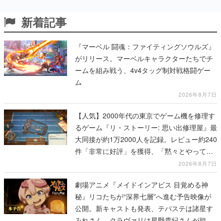
新着記事
『マーベル 闘魂：ファイティングソウルズ』
がリリース。マーベルキャラクターたちでチ
ームを組み戦う、4v4タッグ制対戦格闘ゲー
ム
2026年8月7日
【人気】2000年代の東京でゲーム機を修理す
るゲーム『リ・ストーリー: 思い出修理屋』最
大同接が約1万2000人を記録。レビュー約240
件「非常に好評」を獲得、「黙々とやってし
まった」などの声が相次ぐ
2026年8月7日
劇場アニメ『メイドインアビス 目覚める神
秘』リコたちが“深界七層”へ進む予告映像が
公開。新キャストも発表、テパステは諸星す
みれさん、クラヴァリは星野貴紀さんが担当