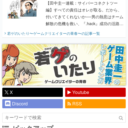
【田中圭一連載：サイバーコネクトツー
編】すべての責任はオレが取る。だから、
付いてきてくれないか──男の熱意はチーム
解散の危機を救い、『.hack』成功の活路を
開く。業界の快男児・松山 洋に流れる血は
若ゲのいたり〜ゲームクリエイターの青春〜
の記事一覧
『少年ジャンプ』色だった【若ゲのいた
り】
X
Youtube
Discord
RSS