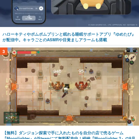
ハローキティやポムポムプリンと眠れる睡眠サポートアプリ『ゆめたび』
が配信中。キャラごとのASMRや目覚ましアラームも搭載
3
【無料】ダンジョン探索で手に入れたものを自分の店で売るゲーム
『Moonlighter』がSteamにて無料配布中！続編『Moonlighter 2』の9月