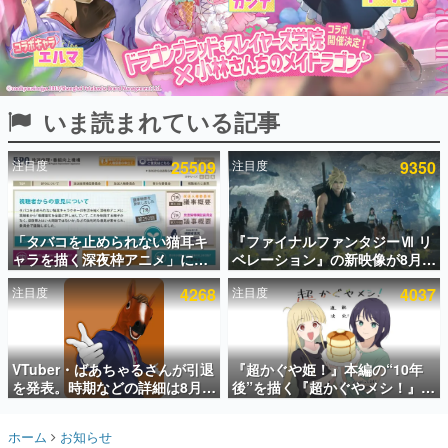
インタビュー
連載・特集一覧
殿堂入り記事
いま読まれている記事
SNS拡散数が数千以上！ ページビュー数万以上！ などな
ど。多くの人々に読まれた、電ファミ渾身の“殿堂入り”記
事をまとめました。
注目度
25509
注目度
9350
ゲームの企画書
名作ゲームクリエイターの方々に製作時のエピソードをお
聞きし、ヒットする企画（ゲーム）とは何か？を探ってい
「タバコを止められない猫耳キ
『ファイナルファンタジーⅦ リ
きます。
ャラを描く深夜枠アニメ」に視
ベレーション』の新映像が8月
赫本
聴者の一部から批判意見。違法
26日早朝に公開へ。『FF7』リ
この物語を解いてはいけない。『赫本』は、〈試験問題〉
注目度
4268
注目度
4037
薬物の使用と思しき描写も含め
メイクシリーズの完結編、
の形をした短編ホラー小説集です。
て、BPOが議論を交わす
「gamescom」のオープニング
ナイトライブにてディレクター
の浜口直樹氏が登壇する予定
新世代に訊く
VTuber・ばあちゃるさんが引退
『超かぐや姫！』本編の“10年
これからのデジタルゲーム市場を担う若きクリエイター達
の姿を追い、彼らのルーツと情熱を探っていきます。
を発表。時期などの詳細は8月9
後”を描く『超かぐやメシ！』
日15時からの配信で説明
Web連載決定。新たなWebマン
ガレーベル「ビビビコミック」
ゲーム世代の作家たち
ホーム
お知らせ
にて特別話が掲載スタート、あ
ゲームに多大な影響を受けた作家さんに取材し、ゲームが