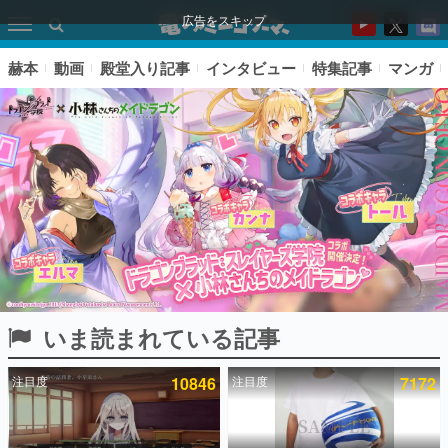
広告をスキップ
赫本
動画
殿堂入り記事
インタビュー
特集記事
マンガ
いま読まれている記事
ピックアップ
注目度
10846
注目度
7172
電ファミのいま読まれている記事ランキング
アプリセール情報