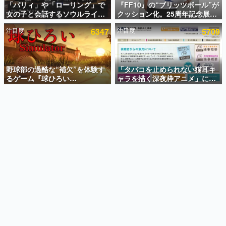
「パリィ」や「ローリング」で
『FF10』の“ブリッツボール”が
女の子と会話するソウルライク
クッション化。25周年記念展
インタビュー
恋愛ゲーム『小早川さんはソウ
「FINAL FANTASY X
注目度
6347
注目度
5709
ルライク』無料公開。返事に失
MUSEUM-幻光の記憶-」のグッ
連載・特集一覧
敗すると「YOU DIED」
ズ情報が一部公開
殿堂入り記事
SNS拡散数が数千以上！ ページビュー数万以上！ などな
野球部の過酷な“補欠”を体験す
「タバコを止められない猫耳キ
ど。多くの人々に読まれた、電ファミ渾身の“殿堂入り”記
るゲーム『球ひろい
ャラを描く深夜枠アニメ」に視
事をまとめました。
Simulator』が「1件」のウィッ
聴者の一部から批判意見。違法
シュリストをもとにチェコ語に
薬物の使用と思しき描写も含め
ゲームの企画書
対応しSNSで話題に。『キング
て、BPOが議論を交わす
名作ゲームクリエイターの方々に製作時のエピソードをお
聞きし、ヒットする企画（ゲーム）とは何か？を探ってい
ダム・カム』開発元やチェコの
きます。
プロ野球選手から称賛の声
赫本
この物語を解いてはいけない。『赫本』は、〈試験問題〉
の形をした短編ホラー小説集です。
新世代に訊く
これからのデジタルゲーム市場を担う若きクリエイター達
の姿を追い、彼らのルーツと情熱を探っていきます。
ゲーム世代の作家たち
ゲームに多大な影響を受けた作家さんに取材し、ゲームが