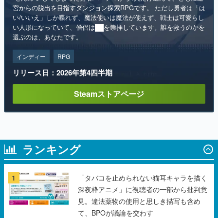
選ぶのは、あなたです。
インディー
RPG
リリース日：2026年第4四半期
Steamストアページ
ランキング
1
「タバコを止められない猫耳キャラを描く
深夜枠アニメ」に視聴者の一部から批判意
見。違法薬物の使用と思しき描写も含め
て、BPOが議論を交わす
2
ハローキティやポムポムプリンと眠れる睡
眠サポートアプリ『ゆめたび』が配信中。