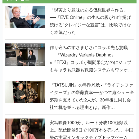
続ける”クレイジーな宣言”は、比喩ではな
く本気だった
作り込みのすさまじさにコラボ先も驚嘆
──『Wizardry Variants Daphne』
×『FFXI』コラボが期間限定なのにジョブ
もキャラも武器も戦闘システムもワンオフ
で作り込まれた理由を両ディレクターに聞
く
『TATSUJIN』の弓削雅稔×『ライデンファ
イターズ』の齋藤貴幸──かつて縦シュー全
盛期を支えていた2人が、30年後に同じ会
社で机を並べる理由とは。新作
『TATSUJIN EXTREME』で初タッグを組
んだレジェンド2人に訊く開発秘話
実写映像1000分、ルート分岐100種類以
上。配信開始5日で100万本を売った、中国
発の実写インタラクティブドラマゲーム
『盛世天下：女帝への道II』の、規模が違
うこだわりをプロデューサーに聞いた
半年でアプリストアをオープン？ スマホア