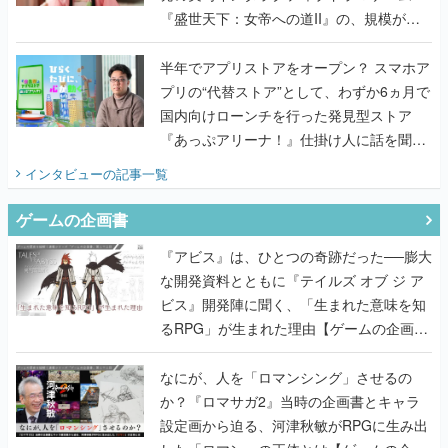
プリの“代替ストア”として、わずか6ヵ月で
国内向けローンチを行った発見型ストア
『あっぷアリーナ！』仕掛け人に話を聞い
てみた
インタビュー
の記事一覧
ゲームの企画書
『アビス』は、ひとつの奇跡だった──膨大
な開発資料とともに『テイルズ オブ ジ ア
ビス』開発陣に聞く、「生まれた意味を知
るRPG」が生まれた理由【ゲームの企画
書】
なにが、人を「ロマンシング」させるの
か？『ロマサガ2』当時の企画書とキャラ
設定画から迫る、河津秋敏がRPGに生み出
した「ロマン」の正体とは【ゲームの企画
書】
『ガンパレ』の企画書、ついに公開━初代