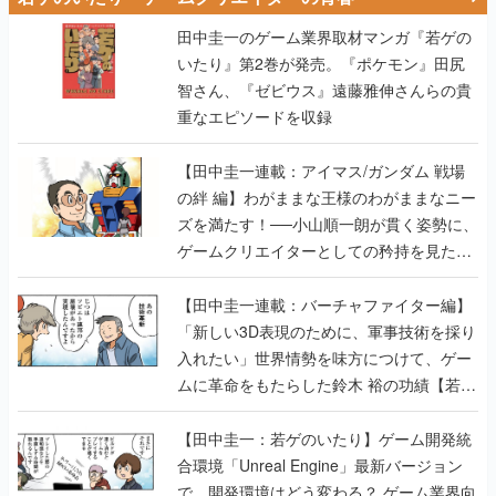
智さん、『ゼビウス』遠藤雅伸さんらの貴
重なエピソードを収録
【田中圭一連載：アイマス/ガンダム 戦場
の絆 編】わがままな王様のわがままなニー
ズを満たす！──小山順一朗が貫く姿勢に、
ゲームクリエイターとしての矜持を見た
【若ゲのいたり最終回】
【田中圭一連載：バーチャファイター編】
「新しい3D表現のために、軍事技術を採り
入れたい」世界情勢を味方につけて、ゲー
ムに革命をもたらした鈴木 裕の功績【若ゲ
のいたり】
【田中圭一：若ゲのいたり】ゲーム開発統
合環境「Unreal Engine」最新バージョン
で、開発環境はどう変わる？ ゲーム業界向
けソリューションイベント「GTMF2019」
に行って、より理解を深めよう【PR】
【田中圭一連載：サイバーコネクトツー