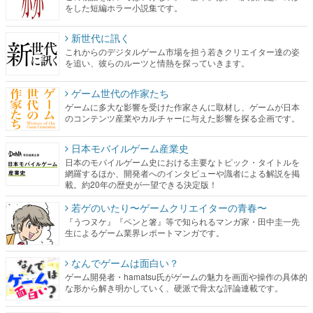
を追い、彼らのルーツと情熱を探っていきます。
ゲーム世代の作家たち
ゲームに多大な影響を受けた作家さんに取材し、ゲームが日本
のコンテンツ産業やカルチャーに与えた影響を探る企画です。
日本モバイルゲーム産業史
日本のモバイルゲーム史における主要なトピック・タイトルを
網羅するほか、開発者へのインタビューや識者による解説を掲
載。約20年の歴史が一望できる決定版！
若ゲのいたり〜ゲームクリエイターの青春〜
『うつヌケ』『ペンと箸』等で知られるマンガ家・田中圭一先
生によるゲーム業界レポートマンガです。
なんでゲームは面白い？
ゲーム開発者・hamatsu氏がゲームの魅力を画面や操作の具体的
な形から解き明かしていく、硬派で骨太な評論連載です。
ゲームが変えた日本語
「経験値」「裏技」「ラスボス」… ゲームにまつわる言葉の起
源や用法の変遷を、コンピューター文化史研究家・タイニーP氏
が徹底調査。