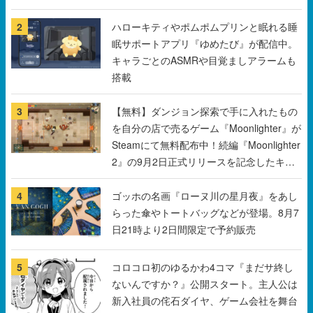
キャラごとのASMRや目覚ましアラームも
搭載
3
【無料】ダンジョン探索で手に入れたもの
を自分の店で売るゲーム『Moonlighter』が
Steamにて無料配布中！続編『Moonlighter
2』の9月2日正式リリースを記念したキャ
ンペーン
4
ゴッホの名画『ローヌ川の星月夜』をあし
らった傘やトートバッグなどが登場。8月7
日21時より2日間限定で予約販売
5
コロコロ初のゆるかわ4コマ『まだサ終し
ないんですか？』公開スタート。主人公は
新入社員の侘石ダイヤ、ゲーム会社を舞台
にトラブルへ対応する社員たちを描く
すべて見る