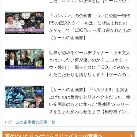
PSの伝説的タイトルは、なぜ生まれたの
か？そして『LOOP8』へ受け継がれたもの
【ゲームの企画書】
世界が認めるゲームデザイナー・上田文人
とはいったい何が凄いのか？ ヨコオタロ
ウ・外山圭一郎らと共に『ICO』に込めら
れたこだわりを語り尽くす！【ゲームの企
画書】
【ゲームの企画書】『ペルソナ3』を築き
上げたのは反骨心とリスペクトだった。赤
い企画書のもとに集った“愚連隊”がシリー
ズを生まれ変わらせるまで【橋野桂インタ
ビュー】
ゲームの企画書
の記事一覧
若ゲのいたり〜ゲームクリエイターの青春〜
田中圭一のゲーム業界取材マンガ『若ゲの
いたり』第2巻が発売。『ポケモン』田尻