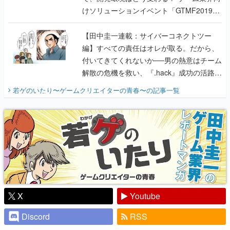
編】すべての責任はオレが取る。だから、
付いてきてくれないか──男の熱意はチーム
解散の危機を救い、『.hack』成功の活路を
開く。業界の快男児・松山 洋に流れる血は
若ゲのいたり〜ゲームクリエイターの青春〜
の記事一覧
『少年ジャンプ』色だった【若ゲのいた
り】
X
Youtube
Discord
RSS
ピックアップ