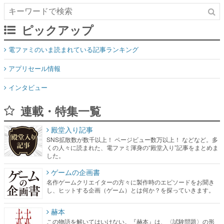
電ファミのいま読まれている記事ランキング
アプリセール情報
インタビュー
連載・特集一覧
殿堂入り記事
SNS拡散数が数千以上！ ページビュー数万以上！ などなど。多
くの人々に読まれた、電ファミ渾身の“殿堂入り”記事をまとめま
した。
ゲームの企画書
名作ゲームクリエイターの方々に製作時のエピソードをお聞き
し、ヒットする企画（ゲーム）とは何か？を探っていきます。
赫本
この物語を解いてはいけない。『赫本』は、〈試験問題〉の形
をした短編ホラー小説集です。
新世代に訊く
これからのデジタルゲーム市場を担う若きクリエイター達の姿