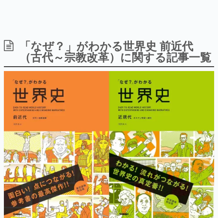
「なぜ？」がわかる世界史 前近代
日本のコンテンツ産業やカルチャーに与えた影響を探る企
画です。
（古代～宗教改革）に関する記事一覧
日本モバイルゲーム産業史
日本のモバイルゲーム史における主要なトピック・タイト
ルを網羅するほか、開発者へのインタビューや識者による
解説を掲載。約20年の歴史が一望できる決定版！
若ゲのいたり〜ゲームクリエイターの青春〜
『うつヌケ』『ペンと箸』等で知られるマンガ家・田中圭
一先生によるゲーム業界レポートマンガです。
なんでゲームは面白い？
ゲーム開発者・hamatsu氏がゲームの魅力を画面や操作の
具体的な形から解き明かしていく、硬派で骨太な評論連載
です。
ゲームが変えた日本語
「経験値」「裏技」「ラスボス」… ゲームにまつわる言葉
の起源や用法の変遷を、コンピューター文化史研究家・タ
イニーP氏が徹底調査。
カテゴリ
【1584円→99円】古代や宗教改革、オスマン帝国など学べる書籍
『「なぜ？」がわかる世界史』Kindle版がセール中。「世界史」
特集記事