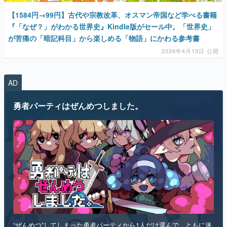
が苦痛の「暗記科目」から楽しめる「物語」にかわる参考書
2026年4月13日 公開
マンガ
女性向け
AD
アプリレビュー
勇者パーティはぜんめつしました。
その他
電ファミニコゲーマーとは？
運営：株式会社マレ
“ぜんめつ”してしまった勇者パーティから1人だけ選んで、ともに迷
宮からの脱出を目指すダンジョン探索RPGです。 ただし勇者は「は
い/いいえ」しか喋れず、魔法使いは魔法が使えず、戦士は可愛らし
い人形になっていて、僧侶は██を崇拝しています。誰を救うのかを