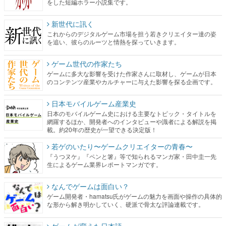
を追い、彼らのルーツと情熱を探っていきます。
ゲーム世代の作家たち
ゲームに多大な影響を受けた作家さんに取材し、ゲームが日本
のコンテンツ産業やカルチャーに与えた影響を探る企画です。
日本モバイルゲーム産業史
日本のモバイルゲーム史における主要なトピック・タイトルを
網羅するほか、開発者へのインタビューや識者による解説を掲
載。約20年の歴史が一望できる決定版！
若ゲのいたり〜ゲームクリエイターの青春〜
『うつヌケ』『ペンと箸』等で知られるマンガ家・田中圭一先
生によるゲーム業界レポートマンガです。
なんでゲームは面白い？
ゲーム開発者・hamatsu氏がゲームの魅力を画面や操作の具体的
な形から解き明かしていく、硬派で骨太な評論連載です。
ゲームが変えた日本語
「経験値」「裏技」「ラスボス」… ゲームにまつわる言葉の起
源や用法の変遷を、コンピューター文化史研究家・タイニーP氏
が徹底調査。