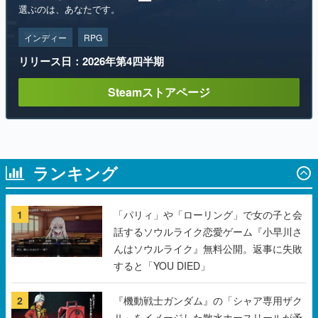
リリース日：2026年第4四半期
Steamストアページ
ランキング
1
「パリィ」や「ローリング」で女の子と会
話するソウルライク恋愛ゲーム『小早川さ
んはソウルライク』無料公開。返事に失敗
すると「YOU DIED」
2
『機動戦士ガンダム』の「シャア専用ザク
Ⅱ」をイメージした散水ホースリールが予
約開始。本体にはシャアのパーソナルマー
クやジオン公国軍のエンブレム、型式番号
などを配置