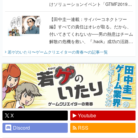
編】すべての責任はオレが取る。だから、
付いてきてくれないか──男の熱意はチーム
解散の危機を救い、『.hack』成功の活路を
開く。業界の快男児・松山 洋に流れる血は
若ゲのいたり〜ゲームクリエイターの青春〜
の記事一覧
『少年ジャンプ』色だった【若ゲのいた
り】
X
Youtube
Discord
RSS
ピックアップ