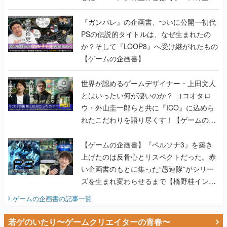
か？そして『LOOP8』へ受け継がれたもの
【ゲームの企画書】
世界が認めるゲームデザイナー・上田文人
とはいったい何が凄いのか？ ヨコオタロ
ウ・外山圭一郎らと共に『ICO』に込めら
れたこだわりを語り尽くす！【ゲームの企
画書】
【ゲームの企画書】『ペルソナ3』を築き
上げたのは反骨心とリスペクトだった。赤
い企画書のもとに集った“愚連隊”がシリー
ズを生まれ変わらせるまで【橋野桂インタ
ビュー】
ゲームの企画書
の記事一覧
若ゲのいたり〜ゲームクリエイターの青春〜
田中圭一のゲーム業界取材マンガ『若ゲの
いたり』第2巻が発売。『ポケモン』田尻
智さん、『ゼビウス』遠藤雅伸さんらの貴