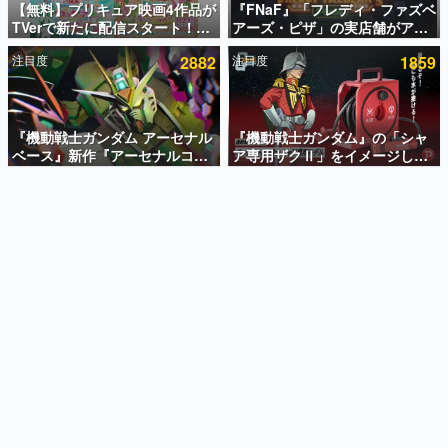
【無料】プリキュア映画4作品が
『FNaF』「フレディ・ファズベ
TVerで新たに配信スタート！な
アーズ・ピザ」の実店舗がアメ
インタビュー
んと2018年～2024年の映画ほぼ
リカの商業施設「American
注目度
2882
注目度
1859
すべてが見放題に、ぶっちゃけ
Dream」に2027年オープン！
連載・特集一覧
ありえないラインナップ
ScottGamesとの共同開発、食
事だけでなくステージショーや
殿堂入り記事
没入型のホラー体験も楽しめる
SNS拡散数が数千以上！ ページビュー数万以上！ などな
『機動戦士ガンダム アーセナル
『機動戦士ガンダム』の「シャ
ど。多くの人々に読まれた、電ファミ渾身の“殿堂入り”記
ベース』新作『アーセナルコマ
ア専用ザクⅡ」をイメージした
事をまとめました。
ンダー』発表！8月28日からオ
散水ホースリールが予約開始。
ープンベータテスト開催、2027
本体にはシャアのパーソナルマ
ゲームの企画書
年2月下旬に稼働予定
ークやジオン公国軍のエンブレ
名作ゲームクリエイターの方々に製作時のエピソードをお
聞きし、ヒットする企画（ゲーム）とは何か？を探ってい
ム、型式番号などを配置
きます。
赫本
この物語を解いてはいけない。『赫本』は、〈試験問題〉
の形をした短編ホラー小説集です。
新世代に訊く
これからのデジタルゲーム市場を担う若きクリエイター達
の姿を追い、彼らのルーツと情熱を探っていきます。
ゲーム世代の作家たち
ゲームに多大な影響を受けた作家さんに取材し、ゲームが