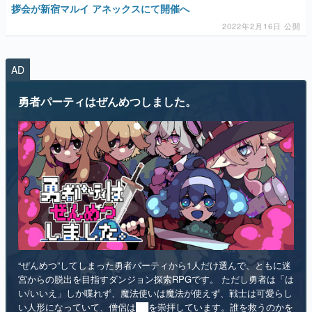
AD
マンガ
勇者パーティはぜんめつしました。
女性向け
アプリレビュー
その他
電ファミニコゲーマーとは？
運営：株式会社マレ
“ぜんめつ”してしまった勇者パーティから1人だけ選んで、ともに迷
宮からの脱出を目指すダンジョン探索RPGです。 ただし勇者は「は
い/いいえ」しか喋れず、魔法使いは魔法が使えず、戦士は可愛らし
い人形になっていて、僧侶は██を崇拝しています。誰を救うのかを
選ぶのは、あなたです。
インディー
RPG