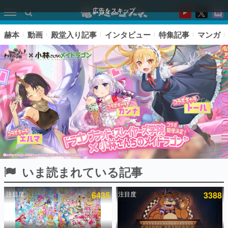
広告をスキップ
赫本
動画
殿堂入り記事
インタビュー
特集記事
マンガ
いま読まれている記事
ピックアップ
注目度
6435
注目度
3388
電ファミのいま読まれている記事ランキング
アプリセール情報