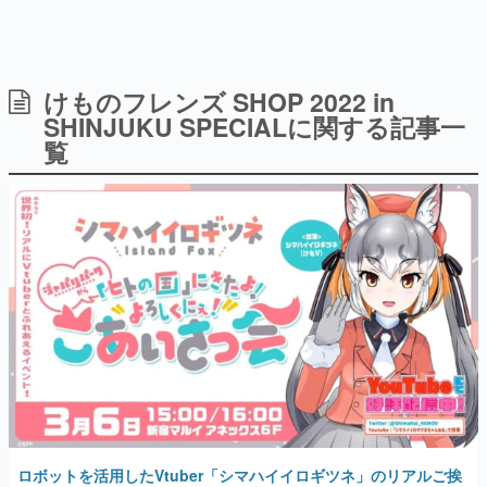
けものフレンズ SHOP 2022 in
日本のコンテンツ産業やカルチャーに与えた影響を探る企
画です。
SHINJUKU SPECIALに関する記事一
覧
日本モバイルゲーム産業史
日本のモバイルゲーム史における主要なトピック・タイト
ルを網羅するほか、開発者へのインタビューや識者による
解説を掲載。約20年の歴史が一望できる決定版！
若ゲのいたり〜ゲームクリエイターの青春〜
『うつヌケ』『ペンと箸』等で知られるマンガ家・田中圭
一先生によるゲーム業界レポートマンガです。
なんでゲームは面白い？
ゲーム開発者・hamatsu氏がゲームの魅力を画面や操作の
具体的な形から解き明かしていく、硬派で骨太な評論連載
です。
ゲームが変えた日本語
「経験値」「裏技」「ラスボス」… ゲームにまつわる言葉
の起源や用法の変遷を、コンピューター文化史研究家・タ
イニーP氏が徹底調査。
ロボットを活用したVtuber「シマハイイロギツネ」のリアルご挨
拶会が新宿マルイ アネックスにて開催へ
カテゴリ
2022年2月16日 公開
特集記事