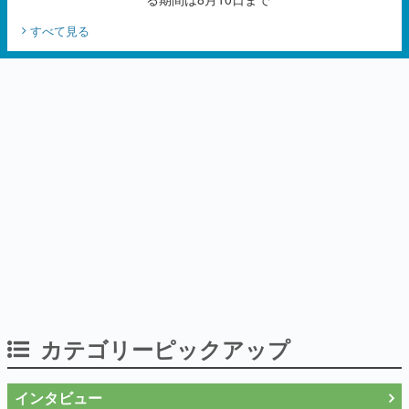
カテゴリーピックアップ
インタビュー
「現実より意味のある仮想世界を作る」
──『EVE Online』の生みの親が18年掲げ
続ける”クレイジーな宣言”は、比喩ではな