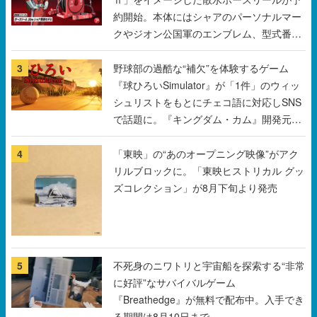
3
野球部の過酷な“補欠”を体験するゲーム
『球ひろいSimulator』が「1件」のウィッ
シュリストをもとにチェコ語に対応しSNS
で話題に。『キングダム・カム』開発元や
チェコのプロ野球選手から称賛の声
4
「東映」の“あのオープニング映像”がアク
リルブロックに。「東映ヒストリカル グッ
ズコレクション」が8月下旬より発売
5
不死身のニワトリと宇宙船を探索する“非常
に好評”なサバイバルゲーム
『Breathedge』が無料で配布中。入手でき
る期間は8月10日まで
すべて見る