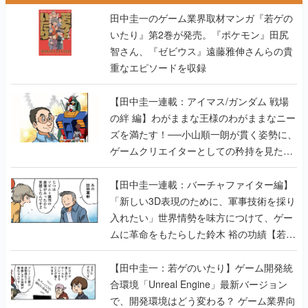
重なエピソードを収録
【田中圭一連載：アイマス/ガンダム 戦場
の絆 編】わがままな王様のわがままなニー
ズを満たす！──小山順一朗が貫く姿勢に、
ゲームクリエイターとしての矜持を見た
【若ゲのいたり最終回】
【田中圭一連載：バーチャファイター編】
「新しい3D表現のために、軍事技術を採り
入れたい」世界情勢を味方につけて、ゲー
ムに革命をもたらした鈴木 裕の功績【若ゲ
のいたり】
【田中圭一：若ゲのいたり】ゲーム開発統
合環境「Unreal Engine」最新バージョン
で、開発環境はどう変わる？ ゲーム業界向
けソリューションイベント「GTMF2019」
に行って、より理解を深めよう【PR】
【田中圭一連載：サイバーコネクトツー