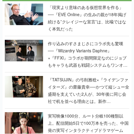
く本気だった
作り込みのすさまじさにコラボ先も驚嘆
──『Wizardry Variants Daphne』
×『FFXI』コラボが期間限定なのにジョブ
もキャラも武器も戦闘システムもワンオフ
で作り込まれた理由を両ディレクターに聞
く
『TATSUJIN』の弓削雅稔×『ライデンファ
イターズ』の齋藤貴幸──かつて縦シュー全
盛期を支えていた2人が、30年後に同じ会
社で机を並べる理由とは。新作
『TATSUJIN EXTREME』で初タッグを組
んだレジェンド2人に訊く開発秘話
実写映像1000分、ルート分岐100種類以
上。配信開始5日で100万本を売った、中国
発の実写インタラクティブドラマゲーム
『盛世天下：女帝への道II』の、規模が違
うこだわりをプロデューサーに聞いた
半年でアプリストアをオープン？ スマホア