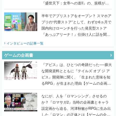
プリの“代替ストア”として、わずか6ヵ月で
国内向けローンチを行った発見型ストア
『あっぷアリーナ！』仕掛け人に話を聞い
てみた
インタビュー
の記事一覧
ゲームの企画書
『アビス』は、ひとつの奇跡だった──膨大
な開発資料とともに『テイルズ オブ ジ ア
ビス』開発陣に聞く、「生まれた意味を知
るRPG」が生まれた理由【ゲームの企画
書】
なにが、人を「ロマンシング」させるの
か？『ロマサガ2』当時の企画書とキャラ
設定画から迫る、河津秋敏がRPGに生み出
した「ロマン」の正体とは【ゲームの企画
書】
『ガンパレ』の企画書、ついに公開━初代
PSの伝説的タイトルは、なぜ生まれたの