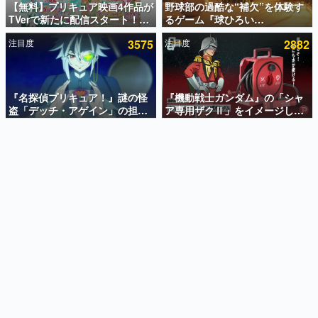
【無料】プリキュア映画4作品が
野球部の過酷な“補欠”を体験す
TVerで新たに配信スタート！な
るゲーム『球ひろい
インタビュー
んと2018年～2024年の映画ほぼ
Simulator』が「1件」のウィッ
注目度
3575
注目度
2882
すべてが見放題に、ぶっちゃけ
シュリストをもとにチェコ語に
連載・特集一覧
ありえないラインナップ
対応しSNSで話題に。『キング
ダム・カム』開発元やチェコの
殿堂入り記事
プロ野球選手から称賛の声
SNS拡散数が数千以上！ ページビュー数万以上！ などな
『名探偵プリキュア！』謎の怪
『機動戦士ガンダム』の「シャ
ど。多くの人々に読まれた、電ファミ渾身の“殿堂入り”記
盗「デッチ・アゲイン」の担当
ア専用ザクⅡ」をイメージした
事をまとめました。
キャストは天﨑滉平さんと判
散水ホースリールが予約開始。
明。『Re:ゼロから始める異世
本体にはシャアのパーソナルマ
ゲームの企画書
界生活』オットー役、『ヒプノ
ークやジオン公国軍のエンブレ
名作ゲームクリエイターの方々に製作時のエピソードをお
聞きし、ヒットする企画（ゲーム）とは何か？を探ってい
シスマイク』山田三郎役など
ム、型式番号などを配置
きます。
赫本
この物語を解いてはいけない。『赫本』は、〈試験問題〉
の形をした短編ホラー小説集です。
新世代に訊く
これからのデジタルゲーム市場を担う若きクリエイター達
の姿を追い、彼らのルーツと情熱を探っていきます。
ゲーム世代の作家たち
ゲームに多大な影響を受けた作家さんに取材し、ゲームが