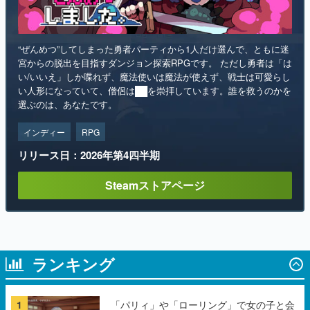
“ぜんめつ”してしまった勇者パーティから1人だけ選んで、ともに迷
宮からの脱出を目指すダンジョン探索RPGです。 ただし勇者は「は
い/いいえ」しか喋れず、魔法使いは魔法が使えず、戦士は可愛らし
い人形になっていて、僧侶は██を崇拝しています。誰を救うのかを
選ぶのは、あなたです。
インディー
RPG
リリース日：2026年第4四半期
Steamストアページ
ランキング
1
「パリィ」や「ローリング」で女の子と会