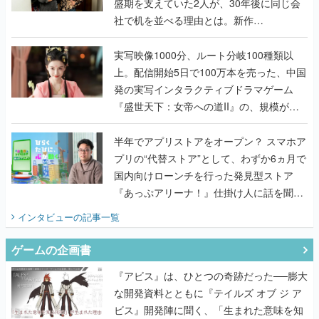
盛期を支えていた2人が、30年後に同じ会
社で机を並べる理由とは。新作
『TATSUJIN EXTREME』で初タッグを組
んだレジェンド2人に訊く開発秘話
実写映像1000分、ルート分岐100種類以
上。配信開始5日で100万本を売った、中国
発の実写インタラクティブドラマゲーム
『盛世天下：女帝への道II』の、規模が違
うこだわりをプロデューサーに聞いた
半年でアプリストアをオープン？ スマホア
プリの“代替ストア”として、わずか6ヵ月で
国内向けローンチを行った発見型ストア
『あっぷアリーナ！』仕掛け人に話を聞い
てみた
インタビュー
の記事一覧
ゲームの企画書
『アビス』は、ひとつの奇跡だった──膨大
な開発資料とともに『テイルズ オブ ジ ア
ビス』開発陣に聞く、「生まれた意味を知