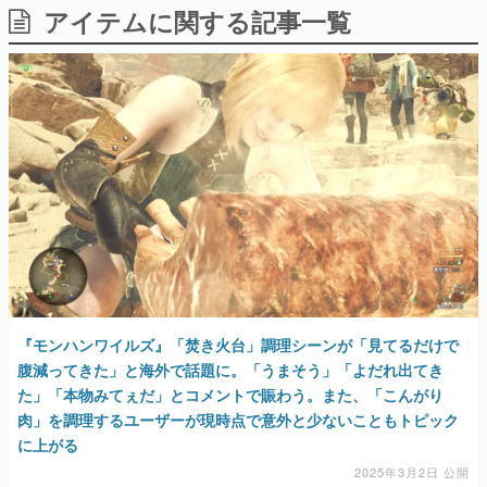
アイテムに関する記事一覧
日本のコンテンツ産業やカルチャーに与えた影響を探る企
画です。
日本モバイルゲーム産業史
日本のモバイルゲーム史における主要なトピック・タイト
ルを網羅するほか、開発者へのインタビューや識者による
解説を掲載。約20年の歴史が一望できる決定版！
若ゲのいたり〜ゲームクリエイターの青春〜
『うつヌケ』『ペンと箸』等で知られるマンガ家・田中圭
一先生によるゲーム業界レポートマンガです。
なんでゲームは面白い？
ゲーム開発者・hamatsu氏がゲームの魅力を画面や操作の
具体的な形から解き明かしていく、硬派で骨太な評論連載
です。
ゲームが変えた日本語
『モンハンワイルズ』「焚き火台」調理シーンが「見てるだけで
「経験値」「裏技」「ラスボス」… ゲームにまつわる言葉
の起源や用法の変遷を、コンピューター文化史研究家・タ
腹減ってきた」と海外で話題に。「うまそう」「よだれ出てき
イニーP氏が徹底調査。
た」「本物みてぇだ」とコメントで賑わう。また、「こんがり
肉」を調理するユーザーが現時点で意外と少ないこともトピック
カテゴリ
に上がる
2025年3月2日 公開
特集記事