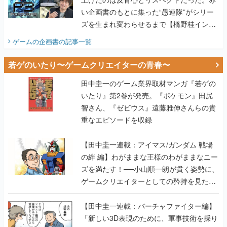
い企画書のもとに集った“愚連隊”がシリー
ズを生まれ変わらせるまで【橋野桂インタ
ビュー】
ゲームの企画書
の記事一覧
若ゲのいたり〜ゲームクリエイターの青春〜
田中圭一のゲーム業界取材マンガ『若ゲの
いたり』第2巻が発売。『ポケモン』田尻
智さん、『ゼビウス』遠藤雅伸さんらの貴
重なエピソードを収録
【田中圭一連載：アイマス/ガンダム 戦場
の絆 編】わがままな王様のわがままなニー
ズを満たす！──小山順一朗が貫く姿勢に、
ゲームクリエイターとしての矜持を見た
【若ゲのいたり最終回】
【田中圭一連載：バーチャファイター編】
「新しい3D表現のために、軍事技術を採り