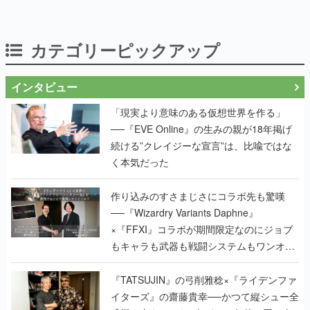
カテゴリーピックアップ
インタビュー
「現実より意味のある仮想世界を作る」
──『EVE Online』の生みの親が18年掲げ
続ける”クレイジーな宣言”は、比喩ではな
く本気だった
作り込みのすさまじさにコラボ先も驚嘆
──『Wizardry Variants Daphne』
×『FFXI』コラボが期間限定なのにジョブ
もキャラも武器も戦闘システムもワンオフ
で作り込まれた理由を両ディレクターに聞
く
『TATSUJIN』の弓削雅稔×『ライデンファ
イターズ』の齋藤貴幸──かつて縦シュー全