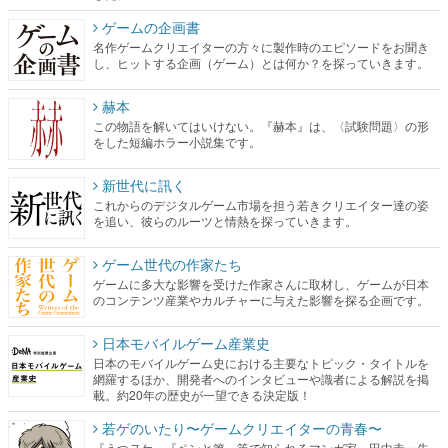
ゲームの企画書
名作ゲームクリエイターの方々に製作時のエピソードをお聞き
し、ヒットする企画（ゲーム）とは何か？を探っていきます。
赫本
この物語を解いてはいけない。『赫本』は、〈試験問題〉の形
をした短編ホラー小説集です。
新世代に訊く
これからのデジタルゲーム市場を担う若きクリエイター達の姿
を追い、彼らのルーツと情熱を探っていきます。
ゲーム世代の作家たち
ゲームに多大な影響を受けた作家さんに取材し、ゲームが日本
のコンテンツ産業やカルチャーに与えた影響を探る企画です。
日本モバイルゲーム産業史
日本のモバイルゲーム史における主要なトピック・タイトルを
網羅するほか、開発者へのインタビューや識者による解説を掲
載。約20年の歴史が一望できる決定版！
若ゲのいたり〜ゲームクリエイターの青春〜
『うつヌケ』『ペンと箸』等で知られるマンガ家・田中圭一先