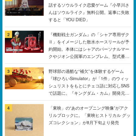
話するソウルライク恋愛ゲーム『小早川さ
んはソウルライク』無料公開。返事に失敗
すると「YOU DIED」
2
『機動戦士ガンダム』の「シャア専用ザク
Ⅱ」をイメージした散水ホースリールが予
約開始。本体にはシャアのパーソナルマー
クやジオン公国軍のエンブレム、型式番号
などを配置
3
野球部の過酷な“補欠”を体験するゲーム
『球ひろいSimulator』が「1件」のウィッ
シュリストをもとにチェコ語に対応しSNS
で話題に。『キングダム・カム』開発元や
チェコのプロ野球選手から称賛の声
4
「東映」の“あのオープニング映像”がアク
リルブロックに。「東映ヒストリカル グッ
ズコレクション」が8月下旬より発売