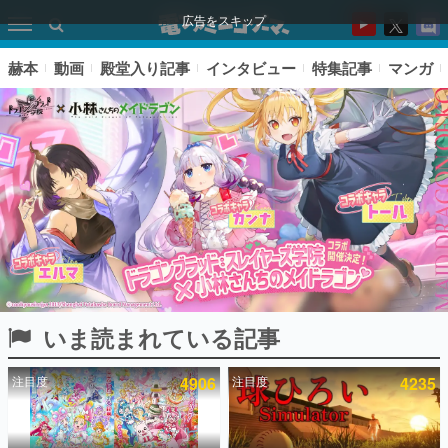
広告をスキップ
赫本
動画
殿堂入り記事
インタビュー
特集記事
マンガ
いま読まれている記事
ピックアップ
注目度
4906
注目度
4235
電ファミのいま読まれている記事ランキング
アプリセール情報