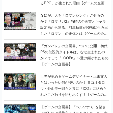
るRPG」が生まれた理由【ゲームの企画
書】
なにが、人を「ロマンシング」させるの
か？『ロマサガ2』当時の企画書とキャラ
設定画から迫る、河津秋敏がRPGに生み出
した「ロマン」の正体とは【ゲームの企画
書】
『ガンパレ』の企画書、ついに公開━初代
PSの伝説的タイトルは、なぜ生まれたの
か？そして『LOOP8』へ受け継がれたもの
【ゲームの企画書】
世界が認めるゲームデザイナー・上田文人
とはいったい何が凄いのか？ ヨコオタロ
ウ・外山圭一郎らと共に『ICO』に込めら
れたこだわりを語り尽くす！【ゲームの企
画書】
【ゲームの企画書】『ペルソナ3』を築き
上げたのは反骨心とリスペクトだった。赤