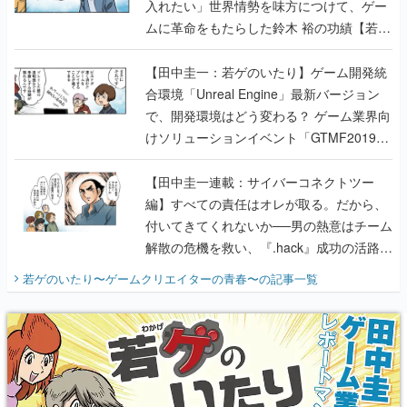
入れたい」世界情勢を味方につけて、ゲー
ムに革命をもたらした鈴木 裕の功績【若ゲ
のいたり】
【田中圭一：若ゲのいたり】ゲーム開発統
合環境「Unreal Engine」最新バージョン
で、開発環境はどう変わる？ ゲーム業界向
けソリューションイベント「GTMF2019」
に行って、より理解を深めよう【PR】
【田中圭一連載：サイバーコネクトツー
編】すべての責任はオレが取る。だから、
付いてきてくれないか──男の熱意はチーム
解散の危機を救い、『.hack』成功の活路を
開く。業界の快男児・松山 洋に流れる血は
若ゲのいたり〜ゲームクリエイターの青春〜
の記事一覧
『少年ジャンプ』色だった【若ゲのいた
り】