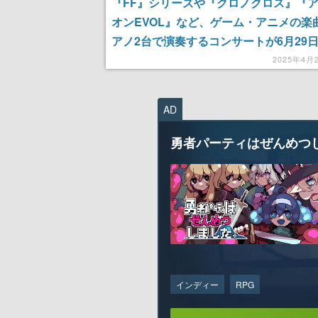
『FF』シリーズや『クロノクロス』『
オンEVOL』など、ゲーム・アニメの楽
アノ2台で演奏するコンサートが6月29
催。ゲーム音楽に縁の深いベンヤミン・
2025年4月
氏、森下唯氏による演奏
AD
勇者パーティはぜんめつ
インディー
RPG