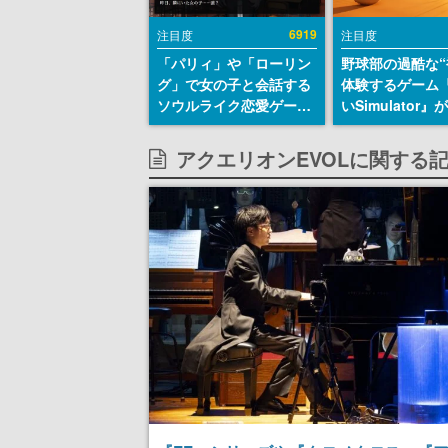
6919
注目度
注目度
「パリィ」や「ローリン
野球部の過酷な“
グ」で女の子と会話する
体験するゲーム
ソウルライク恋愛ゲーム
いSimulator
『小早川さんはソウルラ
のウィッシュリ
イク』無料公開。返事に
とにチェコ語に
アクエリオンEVOLに関する
失敗すると「YOU
SNSで話題に。
DIED」
ダム・カム』開
ェコのプロ野球
称賛の声