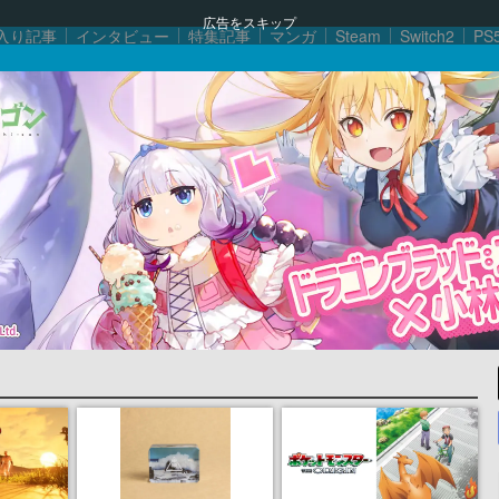
広告をスキップ
入り記事
インタビュー
特集記事
マンガ
Steam
Switch2
PS