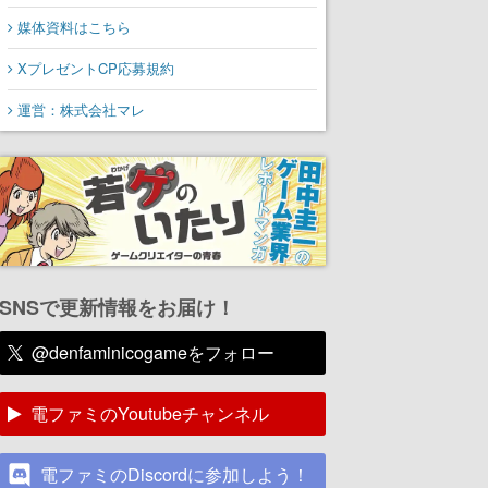
媒体資料はこちら
XプレゼントCP応募規約
運営：株式会社マレ
SNSで更新情報をお届け！
@denfaminicogameをフォロー
電ファミのYoutubeチャンネル
電ファミのDiscordに参加しよう！