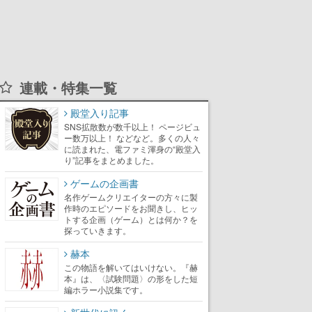
連載・特集一覧
殿堂入り記事
SNS拡散数が数千以上！ ページビュ
ー数万以上！ などなど。多くの人々
に読まれた、電ファミ渾身の“殿堂入
り”記事をまとめました。
ゲームの企画書
名作ゲームクリエイターの方々に製
作時のエピソードをお聞きし、ヒッ
トする企画（ゲーム）とは何か？を
探っていきます。
赫本
この物語を解いてはいけない。『赫
本』は、〈試験問題〉の形をした短
編ホラー小説集です。