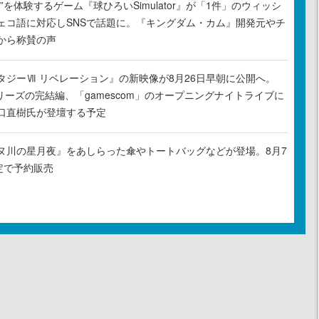
”を体験するゲーム『球ひろいSimulator』が「1件」のウィッシ
ェコ語に対応しSNSで話題に。『キングダム・カム』開発元やチ
から称賛の声
タジーⅦ リベレーション』の新映像が8月26日早朝に公開へ。
リーズの完結編、「gamescom」のオープニングナイトライブに
口直樹氏が登壇する予定
ヌ川の星月夜』をあしらった傘やトートバッグなどが登場。8月7
定で予約販売