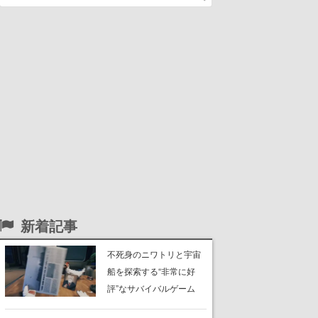
新着記事
不死身のニワトリと宇宙
船を探索する“非常に好
評”なサバイバルゲーム
『Breathedge』が無料で