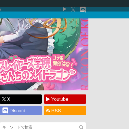
5
X
Youtube
Discord
RSS