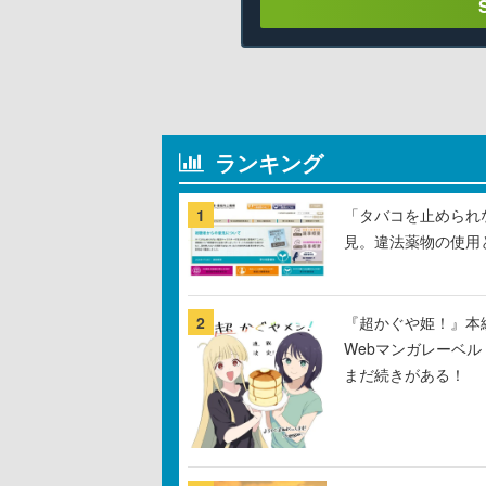
ランキング
1
「タバコを止められ
見。違法薬物の使用
2
『超かぐや姫！』本編
Webマンガレーベ
まだ続きがある！