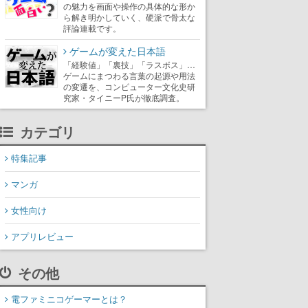
の魅力を画面や操作の具体的な形か
ら解き明かしていく、硬派で骨太な
評論連載です。
ゲームが変えた日本語
「経験値」「裏技」「ラスボス」…
ゲームにまつわる言葉の起源や用法
の変遷を、コンピューター文化史研
究家・タイニーP氏が徹底調査。
カテゴリ
特集記事
マンガ
女性向け
アプリレビュー
その他
電ファミニコゲーマーとは？