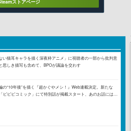
Steamストアページ
ない猫耳キャラを描く深夜枠アニメ」に視聴者の一部から批判意
と思しき描写も含めて、BPOが議論を交わす
の“10年後”を描く『超かぐやメシ！』Web連載決定。新たな
ル「ビビビコミック」にて特別話が掲載スタート、あのお話には…