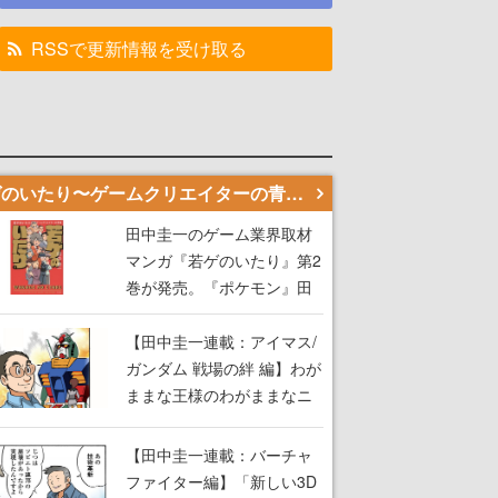
RSSで更新情報を受け取る
若ゲのいたり〜ゲームクリエイターの青春〜
田中圭一のゲーム業界取材
マンガ『若ゲのいたり』第2
巻が発売。『ポケモン』田
尻智さん、『ゼビウス』遠
藤雅伸さんらの貴重なエピ
【田中圭一連載：アイマス/
ソードを収録
ガンダム 戦場の絆 編】わが
ままな王様のわがままなニ
ーズを満たす！──小山順一
朗が貫く姿勢に、ゲームク
【田中圭一連載：バーチャ
リエイターとしての矜持を
ファイター編】「新しい3D