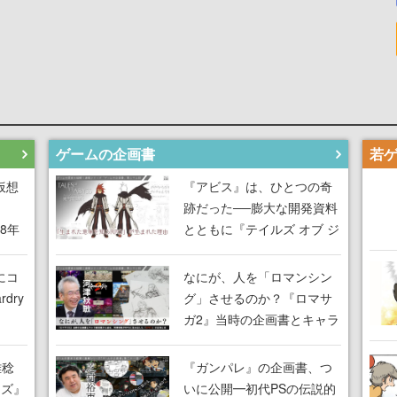
ゲームの企画書
仮想
『アビス』は、ひとつの奇
跡だった──膨大な開発資料
18年
とともに『テイルズ オブ ジ
な宣
アビス』開発陣に聞く、
気だ
「生まれた意味を知る
にコ
なにが、人を「ロマンシン
RPG」が生まれた理由【ゲ
dry
グ」させるのか？『ロマサ
ームの企画書】
ガ2』当時の企画書とキャラ
間限
設定画から迫る、河津秋敏
ラも
がRPGに生み出した「ロマ
雅稔
『ガンパレ』の企画書、つ
ワン
ン」の正体とは【ゲームの
ーズ』
いに公開━初代PSの伝説的