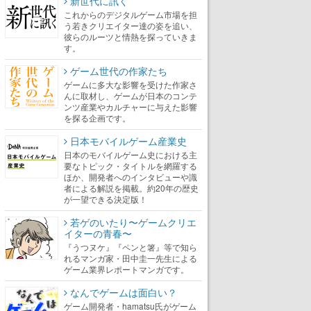
新世代に訊く
これからのデジタルゲーム市場を担
う若きクリエイター達の姿を追い、
彼らのルーツと情熱を探っていきま
す。
ゲーム世代の作家たち
ゲームに多大な影響を受けた作家さ
んに取材し、ゲームが日本のコンテ
ンツ産業やカルチャーに与えた影響
を探る企画です。
日本モバイルゲーム産業史
日本のモバイルゲーム史における主
要なトピック・タイトルを網羅する
ほか、開発者へのインタビューや識
者による解説を掲載。約20年の歴史
が一望できる決定版！
若ゲのいたり〜ゲームクリエ
イターの青春〜
『うつヌケ』『ペンと箸』等で知ら
れるマンガ家・田中圭一先生による
ゲーム業界レポートマンガです。
なんでゲームは面白い？
ゲーム開発者・hamatsu氏がゲーム