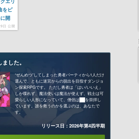
アクエリ
曲をピ
日に開
ヌス
29日 公開
しました。
“ぜんめつ”してしまった勇者パーティから1人だけ
選んで、ともに迷宮からの脱出を目指すダンジョ
ン探索RPGです。 ただし勇者は「はい/いいえ」
しか喋れず、魔法使いは魔法が使えず、戦士は可
愛らしい人形になっていて、僧侶は██を崇拝し
ています。誰を救うのかを選ぶのは、あなたで
す。
リリース日：2026年第4四半期