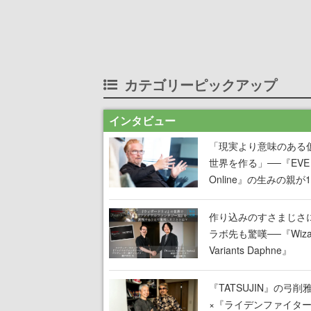
カテゴリーピックアップ
インタビュー
「現実より意味のある
世界を作る」──『EVE
Online』の生みの親が
掲げ続ける”クレイジー
言”は、比喩ではなく本
作り込みのすさまじさ
った
ラボ先も驚嘆──『Wizar
Variants Daphne』
×『FFXI』コラボが期
定なのにジョブもキャ
『TATSUJIN』の弓削
武器も戦闘システムも
×『ライデンファイタ