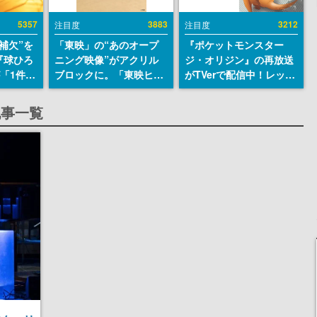
5357
3883
3212
注目度
注目度
補欠”を
「東映」の“あのオープ
『ポケットモンスター
『球ひろ
ニング映像”がアクリル
ジ・オリジン』の再放送
』が「1件」
ブロックに。「東映ヒス
がTVerで配信中！レッド
ストをも
トリカル グッズコレクシ
（CV：竹内順子）が主人
対応し
ョン」が8月下旬より発
公のオリジナルアニメ
記事一覧
『キング
売
発元やチ
選手から