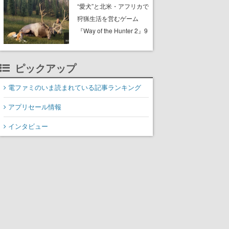
配布中。入手できる期間
“愛犬”と北米・アフリカで
は8月10日まで
狩猟生活を営むゲーム
『Way of the Hunter 2』9
月29日に正式版が発売決
定。猟犬は動物を追跡し
ピックアップ
てくれる忠実な相棒とし
て登場し、冒険を重ねる
電ファミのいま読まれている記事ランキング
と成長する。記念撮影も
可能
アプリセール情報
インタビュー