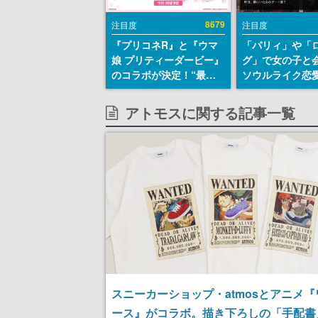
8679
注目度
注目度
『プリコネR』と『ウマ
「パリィ」や「
娘 プリティーダービー』
グ」で女の子と
のコラボが決定！“最大
ソウルライク恋
170連無料”の8.5周年キ
『小早川さんは
ャンペーンなども発表
イク』無料公開
アトモスに関する記事一覧
失敗すると「YO
DIED」
スニーカーショップ・atmosとアニメ
ース』がコラボ。描き下ろしの「手配書