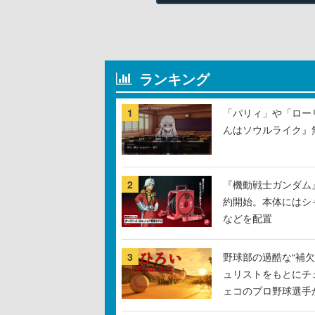
ランキング
1
「パリィ」や「ロー
んはソウルライク』無
2
『機動戦士ガンダム
約開始。本体にはシ
などを配置
3
野球部の過酷な“補欠
ュリストをもとにチ
ェコのプロ野球選手