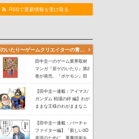
RSSで更新情報を受け取る
若ゲのいたり〜ゲームクリエイターの青春〜
田中圭一のゲーム業界取材
マンガ『若ゲのいたり』第2
巻が発売。『ポケモン』田
尻智さん、『ゼビウス』遠
藤雅伸さんらの貴重なエピ
【田中圭一連載：アイマス/
ソードを収録
ガンダム 戦場の絆 編】わが
ままな王様のわがままなニ
ーズを満たす！──小山順一
朗が貫く姿勢に、ゲームク
【田中圭一連載：バーチャ
リエイターとしての矜持を
ファイター編】「新しい3D
見た【若ゲのいたり最終
表現のために、軍事技術を