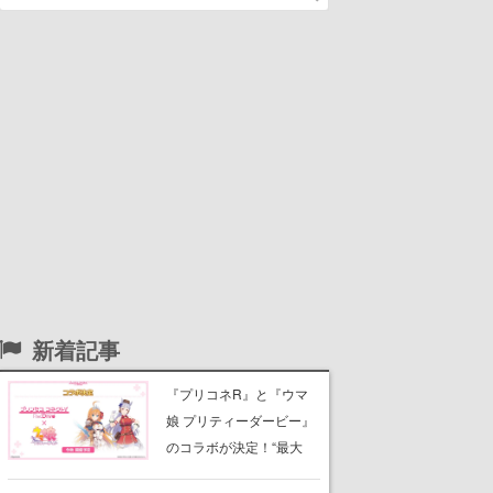
新着記事
『プリコネR』と『ウマ
娘 プリティーダービー』
のコラボが決定！“最大
170連無料”の8.5周年キャ