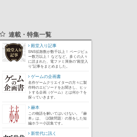
連載・特集一覧
殿堂入り記事
SNS拡散数が数千以上！ ページビュ
ー数万以上！ などなど。多くの人々
に読まれた、電ファミ渾身の“殿堂入
り”記事をまとめました。
ゲームの企画書
名作ゲームクリエイターの方々に製
作時のエピソードをお聞きし、ヒッ
トする企画（ゲーム）とは何か？を
探っていきます。
赫本
この物語を解いてはいけない。『赫
本』は、〈試験問題〉の形をした短
編ホラー小説集です。
新世代に訊く