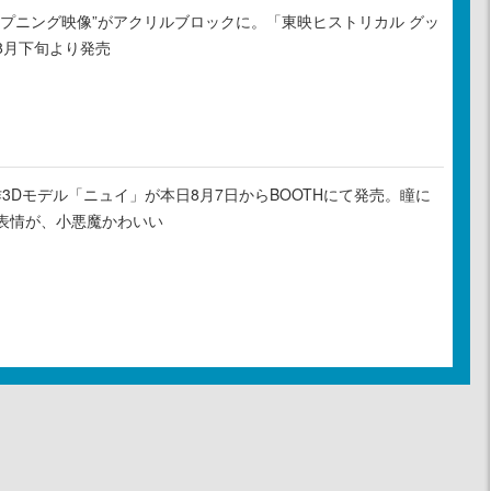
ープニング映像”がアクリルブロックに。「東映ヒストリカル グッ
8月下旬より発売
新作3Dモデル「ニュイ」が本日8月7日からBOOTHにて発売。瞳に
表情が、小悪魔かわいい