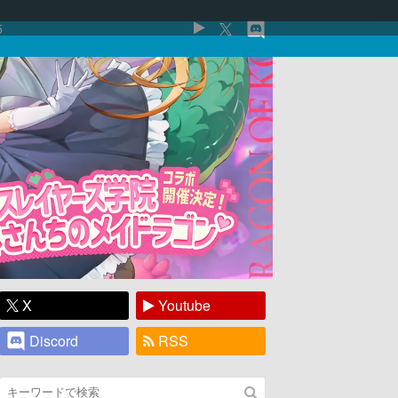
5
X
Youtube
Discord
RSS