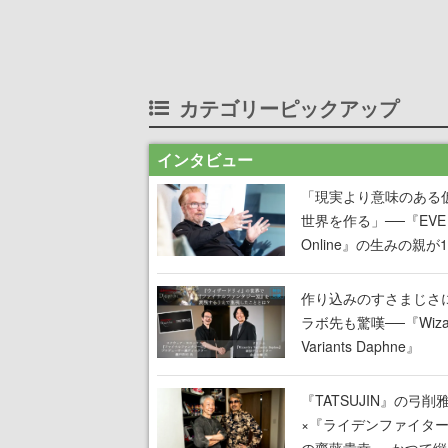
カテゴリーピックアップ
インタビュー
「現実より意味のある
世界を作る」──『EVE
Online』の生みの親が
掲げ続ける”クレイジー
言”は、比喩ではなく本
作り込みのすさまじさ
った
ラボ先も驚嘆──『Wizar
Variants Daphne』
×『FFXI』コラボが期
定なのにジョブもキャ
『TATSUJIN』の弓削
武器も戦闘システムも
×『ライデンファイタ
オフで作り込まれた理