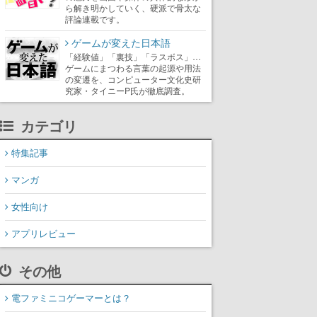
ら解き明かしていく、硬派で骨太な
評論連載です。
ゲームが変えた日本語
「経験値」「裏技」「ラスボス」…
ゲームにまつわる言葉の起源や用法
の変遷を、コンピューター文化史研
究家・タイニーP氏が徹底調査。
カテゴリ
特集記事
マンガ
女性向け
アプリレビュー
その他
電ファミニコゲーマーとは？