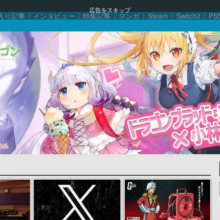
広告をスキップ
入り記事
インタビュー
特集記事
マンガ
Steam
Switch2
PS