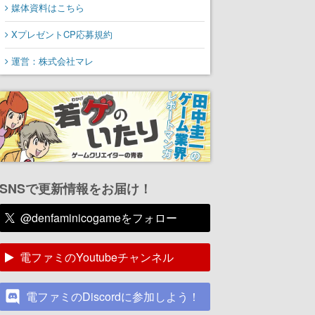
媒体資料はこちら
XプレゼントCP応募規約
運営：株式会社マレ
SNSで更新情報をお届け！
@denfaminicogameをフォロー
電ファミのYoutubeチャンネル
電ファミのDiscordに参加しよう！