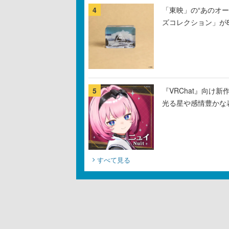
4
「東映」の“あのオ
ズコレクション」が
5
『VRChat』向け
光る星や感情豊かな
すべて見る