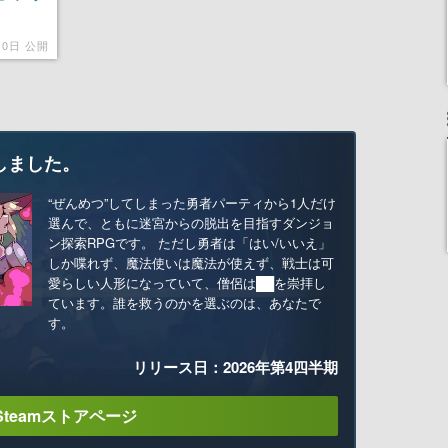
10日 公開
しました。
“ぜんめつ”してしまった勇者パーティから1人だけ
選んで、ともに迷宮からの脱出を目指すダンジョ
ン探索RPGです。 ただし勇者は「はい/いいえ」
しか喋れず、魔法使いは魔法が使えず、戦士は可
愛らしい人形になっていて、僧侶は██を崇拝し
ています。誰を救うのかを選ぶのは、あなたで
す。
リリース日：2026年第4四半期
Steamストアページ