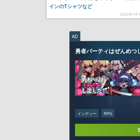
インのTシャツなど
2023年7月
AD
勇者パーティはぜんめつ
インディー
RPG