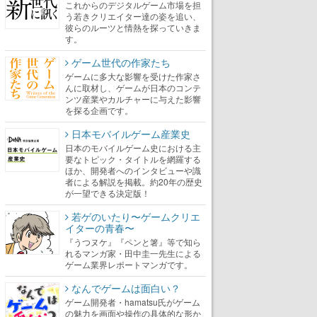
これからのデジタルゲーム市場を担
う若きクリエイター達の姿を追い、
彼らのルーツと情熱を探っていきま
す。
ゲーム世代の作家たち
ゲームに多大な影響を受けた作家さ
んに取材し、ゲームが日本のコンテ
ンツ産業やカルチャーに与えた影響
を探る企画です。
日本モバイルゲーム産業史
日本のモバイルゲーム史における主
要なトピック・タイトルを網羅する
ほか、開発者へのインタビューや識
者による解説を掲載。約20年の歴史
が一望できる決定版！
若ゲのいたり〜ゲームクリエ
イターの青春〜
『うつヌケ』『ペンと箸』等で知ら
れるマンガ家・田中圭一先生による
ゲーム業界レポートマンガです。
なんでゲームは面白い？
ゲーム開発者・hamatsu氏がゲーム
の魅力を画面や操作の具体的な形か