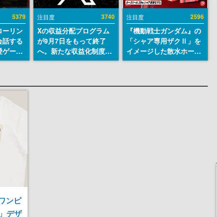
5379
3740
2596
注目度
注目度
ローリン
Xの収益分配プログラム
『機動戦士ガンダム』の
会話する
が9月7日をもって終了
「シャア専用ザクⅡ」を
愛ゲーム
へ。新たな収益化制度
イメージした散水ホース
ソウルラ
「Original Content
リールが予約開始。本体
。返事に
Rewards Program」を
にはシャアのパーソナル
U
発表
マークやジオン公国軍の
エンブレム、型式番号な
どを配置
『ワンピ
」デザ