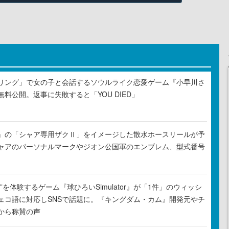
リング」で女の子と会話するソウルライク恋愛ゲーム『小早川さ
料公開。返事に失敗すると「YOU DIED」
』の「シャア専用ザクⅡ」をイメージした散水ホースリールが予
ャアのパーソナルマークやジオン公国軍のエンブレム、型式番号
”を体験するゲーム『球ひろいSimulator』が「1件」のウィッシ
ェコ語に対応しSNSで話題に。『キングダム・カム』開発元やチ
から称賛の声