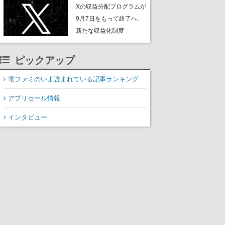
ンペーンなども発表
Xの収益分配プログラムが
9月7日をもって終了へ。
新たな収益化制度
「Original Content
Rewards Program」を発
ピックアップ
表
電ファミのいま読まれている記事ランキング
アプリセール情報
インタビュー