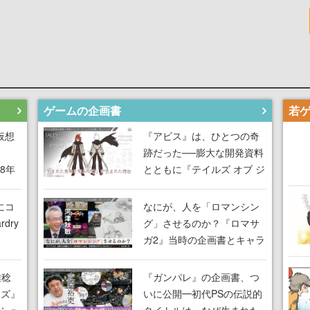
ゲームの企画書
仮想
『アビス』は、ひとつの奇
跡だった──膨大な開発資料
18年
とともに『テイルズ オブ ジ
な宣
アビス』開発陣に聞く、
気だ
「生まれた意味を知る
にコ
なにが、人を「ロマンシン
RPG」が生まれた理由【ゲ
dry
グ」させるのか？『ロマサ
ームの企画書】
ガ2』当時の企画書とキャラ
間限
設定画から迫る、河津秋敏
ラも
がRPGに生み出した「ロマ
雅稔
『ガンパレ』の企画書、つ
ワン
ン」の正体とは【ゲームの
ーズ』
いに公開━初代PSの伝説的
由を
企画書】