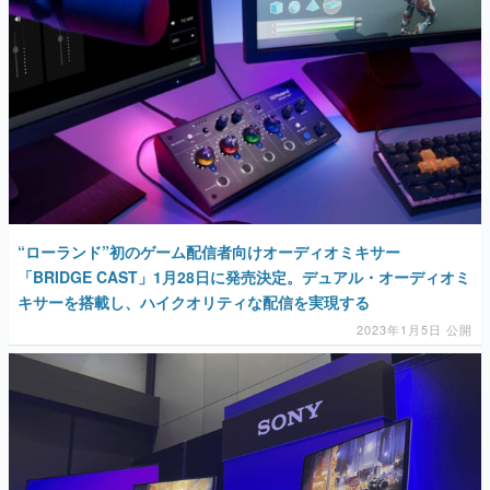
マンガ
女性向け
アプリレビュー
その他
電ファミニコゲーマーとは？
“ローランド”初のゲーム配信者向けオーディオミキサー
運営：株式会社マレ
「BRIDGE CAST」1月28日に発売決定。デュアル・オーディオミ
キサーを搭載し、ハイクオリティな配信を実現する
2023年1月5日 公開