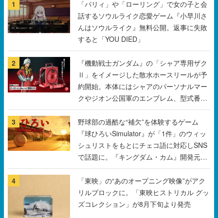
1
「パリィ」や「ローリング」で女の子と会
話するソウルライク恋愛ゲーム『小早川さ
んはソウルライク』無料公開。返事に失敗
すると「YOU DIED」
2
『機動戦士ガンダム』の「シャア専用ザク
Ⅱ」をイメージした散水ホースリールが予
約開始。本体にはシャアのパーソナルマー
クやジオン公国軍のエンブレム、型式番号
などを配置
3
野球部の過酷な“補欠”を体験するゲーム
『球ひろいSimulator』が「1件」のウィッ
シュリストをもとにチェコ語に対応しSNS
で話題に。『キングダム・カム』開発元や
チェコのプロ野球選手から称賛の声
4
「東映」の“あのオープニング映像”がアク
リルブロックに。「東映ヒストリカル グッ
ズコレクション」が8月下旬より発売