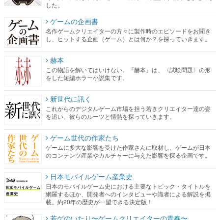
した。
ゲームの企画書
名作ゲームクリエイターの方々に製作時のエピソードをお聞き
し、ヒットする企画（ゲーム）とは何か？を探っていきます。
赫本
この物語を解いてはいけない。『赫本』は、〈試験問題〉の形
をした短編ホラー小説集です。
新世代に訊く
これからのデジタルゲーム市場を担う若きクリエイター達の姿
を追い、彼らのルーツと情熱を探っていきます。
ゲーム世代の作家たち
ゲームに多大な影響を受けた作家さんに取材し、ゲームが日本
のコンテンツ産業やカルチャーに与えた影響を探る企画です。
日本モバイルゲーム産業史
日本のモバイルゲーム史における主要なトピック・タイトルを
網羅するほか、開発者へのインタビューや識者による解説を掲
載。約20年の歴史が一望できる決定版！
若ゲのいたり〜ゲームクリエイターの青春〜