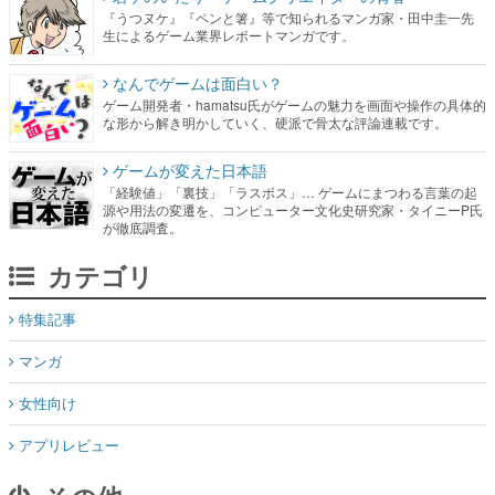
『うつヌケ』『ペンと箸』等で知られるマンガ家・田中圭一先
生によるゲーム業界レポートマンガです。
なんでゲームは面白い？
ゲーム開発者・hamatsu氏がゲームの魅力を画面や操作の具体的
な形から解き明かしていく、硬派で骨太な評論連載です。
ゲームが変えた日本語
「経験値」「裏技」「ラスボス」… ゲームにまつわる言葉の起
源や用法の変遷を、コンピューター文化史研究家・タイニーP氏
が徹底調査。
カテゴリ
特集記事
マンガ
女性向け
アプリレビュー