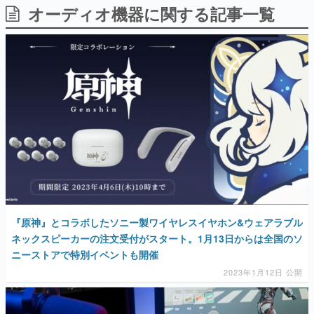
オーディオ機器に関する記事一覧
日本のコンテンツ産業やカルチャーに与えた影響を探る企
画です。
日本モバイルゲーム産業史
日本のモバイルゲーム史における主要なトピック・タイト
ルを網羅するほか、開発者へのインタビューや識者による
解説を掲載。約20年の歴史が一望できる決定版！
若ゲのいたり〜ゲームクリエイターの青春〜
『うつヌケ』『ペンと箸』等で知られるマンガ家・田中圭
一先生によるゲーム業界レポートマンガです。
なんでゲームは面白い？
ゲーム開発者・hamatsu氏がゲームの魅力を画面や操作の
具体的な形から解き明かしていく、硬派で骨太な評論連載
です。
ゲームが変えた日本語
『原神』とコラボしたソニー製ワイヤレスイヤホン&ウェアラブル
「経験値」「裏技」「ラスボス」… ゲームにまつわる言葉
の起源や用法の変遷を、コンピューター文化史研究家・タ
ネックスピーカーの注文受付がスタート。1月13日からは全国のソ
イニーP氏が徹底調査。
ニーストアで特別イベントも開催
2023年1月12日 公開
カテゴリ
特集記事