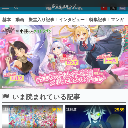
広告をスキップ
赫本
動画
殿堂入り記事
インタビュー
特集記事
マンガ
いま読まれている記事
ピックアップ
注目度
9526
注目度
2959
電ファミのいま読まれている記事ランキング
アプリセール情報