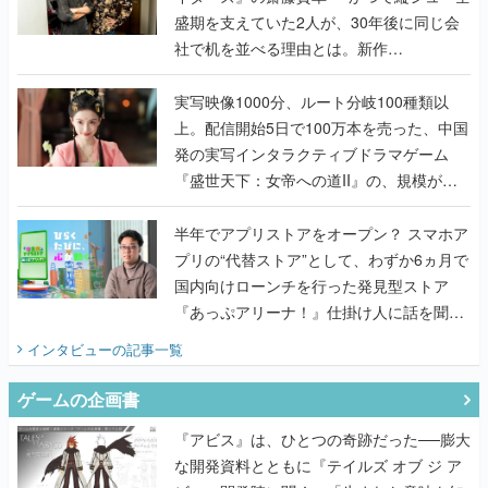
盛期を支えていた2人が、30年後に同じ会
社で机を並べる理由とは。新作
『TATSUJIN EXTREME』で初タッグを組
んだレジェンド2人に訊く開発秘話
実写映像1000分、ルート分岐100種類以
上。配信開始5日で100万本を売った、中国
発の実写インタラクティブドラマゲーム
『盛世天下：女帝への道II』の、規模が違
うこだわりをプロデューサーに聞いた
半年でアプリストアをオープン？ スマホア
プリの“代替ストア”として、わずか6ヵ月で
国内向けローンチを行った発見型ストア
『あっぷアリーナ！』仕掛け人に話を聞い
てみた
インタビュー
の記事一覧
ゲームの企画書
『アビス』は、ひとつの奇跡だった──膨大
な開発資料とともに『テイルズ オブ ジ ア