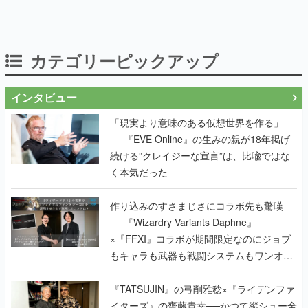
カテゴリーピックアップ
インタビュー
「現実より意味のある仮想世界を作る」
──『EVE Online』の生みの親が18年掲げ
続ける”クレイジーな宣言”は、比喩ではな
く本気だった
作り込みのすさまじさにコラボ先も驚嘆
──『Wizardry Variants Daphne』
×『FFXI』コラボが期間限定なのにジョブ
もキャラも武器も戦闘システムもワンオフ
で作り込まれた理由を両ディレクターに聞
く
『TATSUJIN』の弓削雅稔×『ライデンファ
イターズ』の齋藤貴幸──かつて縦シュー全