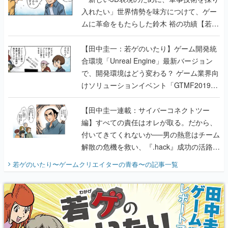
入れたい」世界情勢を味方につけて、ゲー
ムに革命をもたらした鈴木 裕の功績【若ゲ
のいたり】
【田中圭一：若ゲのいたり】ゲーム開発統
合環境「Unreal Engine」最新バージョン
で、開発環境はどう変わる？ ゲーム業界向
けソリューションイベント「GTMF2019」
に行って、より理解を深めよう【PR】
【田中圭一連載：サイバーコネクトツー
編】すべての責任はオレが取る。だから、
付いてきてくれないか──男の熱意はチーム
解散の危機を救い、『.hack』成功の活路を
開く。業界の快男児・松山 洋に流れる血は
若ゲのいたり〜ゲームクリエイターの青春〜
の記事一覧
『少年ジャンプ』色だった【若ゲのいた
り】