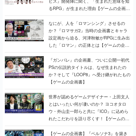
ビス』開発陣に聞く、「生まれた意味を知
るRPG」が生まれた理由【ゲームの企画
書】
なにが、人を「ロマンシング」させるの
か？『ロマサガ2』当時の企画書とキャラ
設定画から迫る、河津秋敏がRPGに生み出
した「ロマン」の正体とは【ゲームの企画
書】
『ガンパレ』の企画書、ついに公開━初代
PSの伝説的タイトルは、なぜ生まれたの
か？そして『LOOP8』へ受け継がれたもの
【ゲームの企画書】
世界が認めるゲームデザイナー・上田文人
とはいったい何が凄いのか？ ヨコオタロ
ウ・外山圭一郎らと共に『ICO』に込めら
れたこだわりを語り尽くす！【ゲームの企
画書】
【ゲームの企画書】『ペルソナ3』を築き