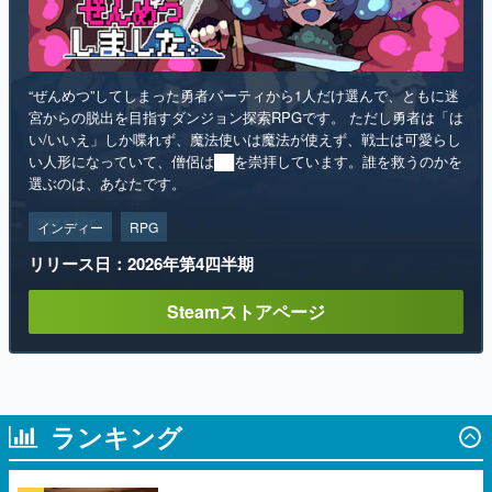
“ぜんめつ”してしまった勇者パーティから1人だけ選んで、ともに迷
宮からの脱出を目指すダンジョン探索RPGです。 ただし勇者は「は
い/いいえ」しか喋れず、魔法使いは魔法が使えず、戦士は可愛らし
い人形になっていて、僧侶は██を崇拝しています。誰を救うのかを
選ぶのは、あなたです。
インディー
RPG
リリース日：2026年第4四半期
Steamストアページ
ランキング