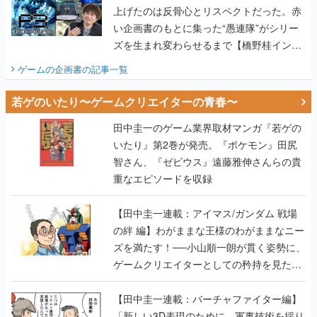
上げたのは反骨心とリスペクトだった。赤
い企画書のもとに集った“愚連隊”がシリー
ズを生まれ変わらせるまで【橋野桂インタ
ビュー】
ゲームの企画書
の記事一覧
若ゲのいたり〜ゲームクリエイターの青春〜
田中圭一のゲーム業界取材マンガ『若ゲの
いたり』第2巻が発売。『ポケモン』田尻
智さん、『ゼビウス』遠藤雅伸さんらの貴
重なエピソードを収録
【田中圭一連載：アイマス/ガンダム 戦場
の絆 編】わがままな王様のわがままなニー
ズを満たす！──小山順一朗が貫く姿勢に、
ゲームクリエイターとしての矜持を見た
【若ゲのいたり最終回】
【田中圭一連載：バーチャファイター編】
「新しい3D表現のために、軍事技術を採り