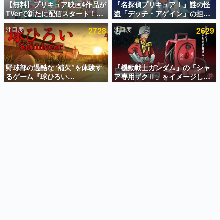
【無料】プリキュア映画4作品が
『名探偵プリキュア！』謎の怪
TVerで新たに配信スタート！な
盗「デッチ・アゲイン」の担当
インタビュー
んと2018年～2024年の映画ほぼ
キャストは天﨑滉平さんと判
注目度
2728
注目度
2629
すべてが見放題に、ぶっちゃけ
明。『Re:ゼロから始める異世
連載・特集一覧
ありえないラインナップ
界生活』オットー役、『ヒプノ
シスマイク』山田三郎役など
殿堂入り記事
SNS拡散数が数千以上！ ページビュー数万以上！ などな
野球部の過酷な“補欠”を体験す
『機動戦士ガンダム』の「シャ
ど。多くの人々に読まれた、電ファミ渾身の“殿堂入り”記
るゲーム『球ひろい
ア専用ザクⅡ」をイメージした
事をまとめました。
Simulator』が「1件」のウィッ
散水ホースリールが予約開始。
シュリストをもとにチェコ語に
本体にはシャアのパーソナルマ
ゲームの企画書
対応しSNSで話題に。『キング
ークやジオン公国軍のエンブレ
名作ゲームクリエイターの方々に製作時のエピソードをお
聞きし、ヒットする企画（ゲーム）とは何か？を探ってい
ダム・カム』開発元やチェコの
ム、型式番号などを配置
きます。
プロ野球選手から称賛の声
赫本
この物語を解いてはいけない。『赫本』は、〈試験問題〉
の形をした短編ホラー小説集です。
新世代に訊く
これからのデジタルゲーム市場を担う若きクリエイター達
の姿を追い、彼らのルーツと情熱を探っていきます。
ゲーム世代の作家たち
ゲームに多大な影響を受けた作家さんに取材し、ゲームが